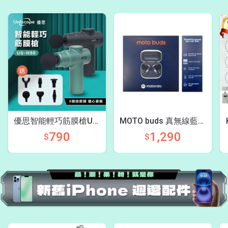
優思智能輕巧筋膜槍US-
MOTO buds 真無線藍牙
H90
耳機
790
1,290
$
$