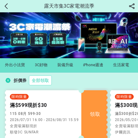
露天市集3C家電潮流季
外出小法寶
3C好物
裝備升級
iPhone週邊
生活家電
折價券
全部領取
限時限量
限時限量
滿$599現折$30
滿$300現
領取
115 08月 599-30
滿$300折$2
2026/07/31 16:00 - 2026/08/31 15:59
2026/05/20 
全賣場滿額現折
全賣場滿額
順發3C SUNFAR
伊爾資訊