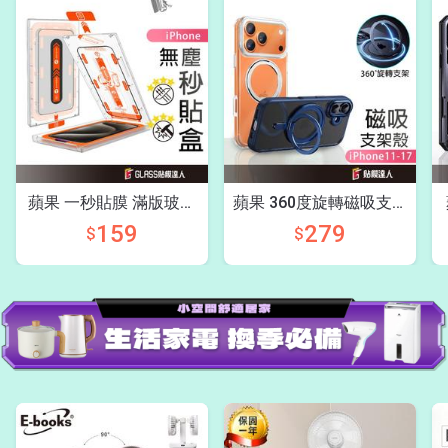
蘋果 一秒貼膜 滿版玻璃
蘋果 360度旋轉磁吸支架
保護貼
手機殼
159
279
$
$