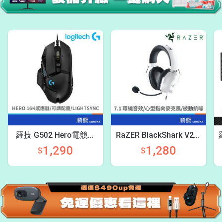
羅技 G502 Hero電競滑
RaZER BlackShark V2耳
鼠(黑)
機麥克風(白)
1,290
1,280
$
$