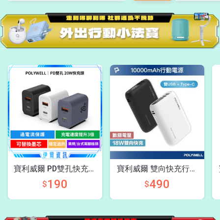
寶利威爾 PD雙孔快充頭
寶利威爾 雙向快充行動
20W
電源10000mAh
190
490
$
$