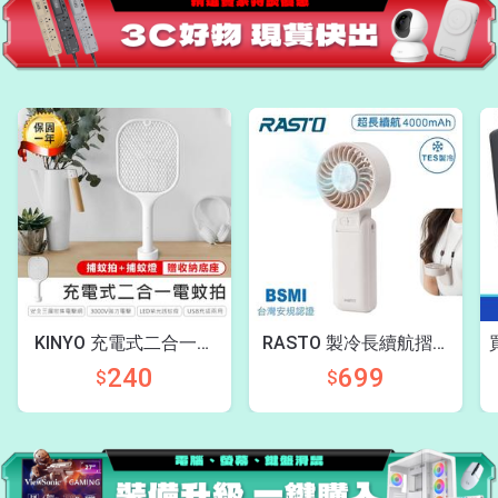
KINYO 充電式二合一電
RASTO 製冷長續航摺疊
蚊拍
風扇
240
699
$
$