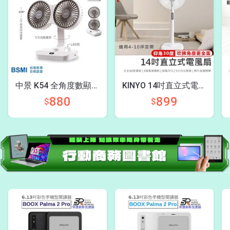
中景 K54 全角度數顯雙
KINYO 14吋直立式電風
頭扇
扇
880
899
$
$