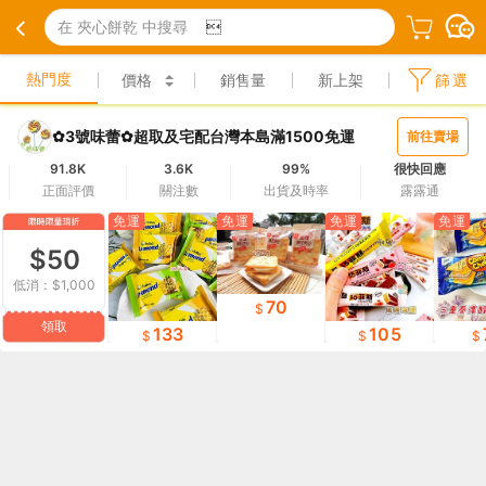
在 夾心餅乾 中搜尋

熱門度
價格
銷售量
新上架
篩選
✿3號味蕾✿超取及宅配台灣本島滿1500免運
前往賣場
91.8K
3.6K
99%
很快回應
正面評價
關注數
出貨及時率
露露通
免運
免運
免運
免運
$50
低消：$1,000
70
領取
133
105