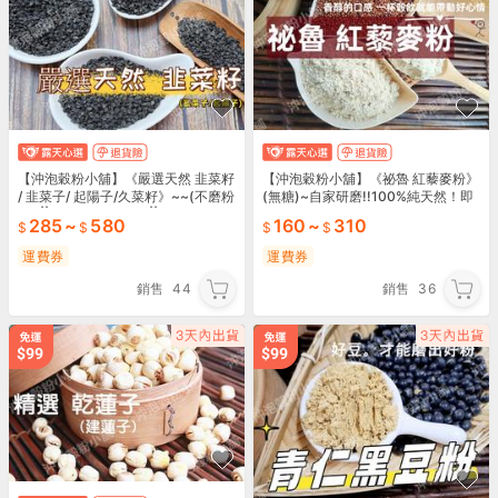
【沖泡穀粉小舖】《嚴選天然 韭菜籽
【沖泡穀粉小舖】《祕魯 紅藜麥粉》
/ 韭菜子/ 起陽子/久菜籽》~~(不磨粉
(無糖)~自家研磨!!100%純天然！即
的) || 夾鏈袋真空包裝 ||
沖即飲~白藜麥 紅藜麥 三色藜麥 彩
285
~
580
160
~
310
虹藜麥粉
運費券
運費券
銷售
44
銷售
36