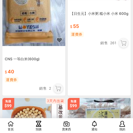
【日生元】小米粥 糯小米 小米 600g
55
運費券
銷售
261
CNS 一等白米(600g)
40
運費券
銷售
2
首頁
預購
賣東西
通知
我的