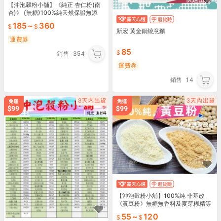
【沖泡穀粉小舖】《純正 杏仁粉(南
杏)》 (無糖)100%純天然保證無添
加！純原料自家研磨!! 即沖即飲~~
185
~
360
新宏 黄金鍋燒意麵
運費券
85
銷售
354
運費券
銷售
14
【沖泡穀粉小舖】100%純 非基改
《黃豆粉》無糖無香料及麥芽糊精等
添加！自家研磨!!即沖即飲~蕨餅沾粉
55
~
120
黃豆 非 豆漿粉