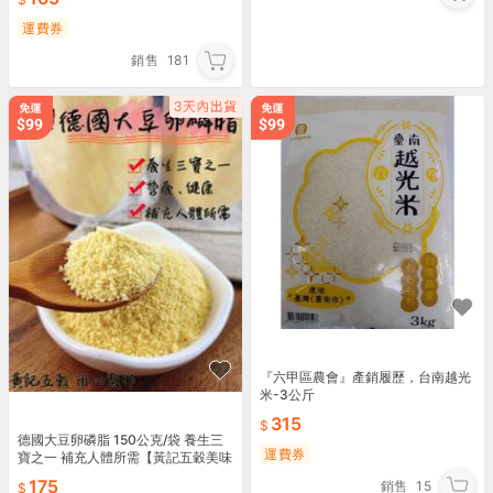
運費券
銷售
181
『六甲區農會』產銷履歷，台南越光
米-3公斤
315
德國大豆卵磷脂 150公克/袋 養生三
運費券
寶之一 補充人體所需【黃記五穀美味
工坊】
175
銷售
15