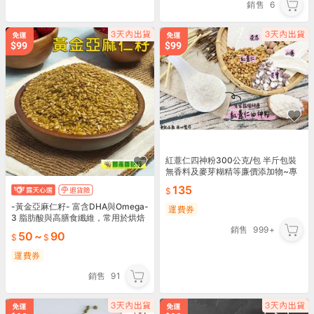
銷售
6
紅薏仁四神粉300公克/包 半斤包裝
無香料及麥芽糊精等廉價添加物~專
業堅果.穀粉烘焙專門店【黃記五穀美
135
味工坊】
-黃金亞麻仁籽- 富含DHA與Omega-
運費券
3 脂肪酸與高膳食纖維，常用於烘焙
和日常飲食中，以增加食物的營養和
銷售
999+
50
~
90
口感。
運費券
銷售
91