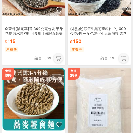
奇亞籽(鼠尾草籽) 300公克包裝 半斤
{未熟化}嚴選生黑芝麻粒(生的)600
包裝 熱水沖泡即可食用【黃記五穀美
公克/包 一斤包裝~{生五穀雜糧 需料
味工坊】
理}【黃記五穀美味工坊】
115
150
運費券
運費券
銷售
369
銷售
195