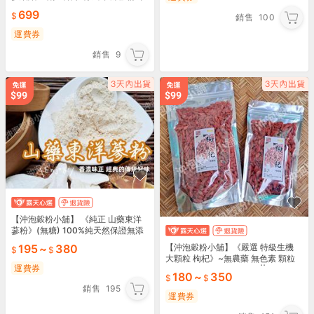
拉麵 日本泡麵 即食泡麵
699
銷售
100
運費券
銷售
9
【沖泡穀粉小舖】 《純正 山藥東洋
蔘粉》(無糖) 100%純天然保證無添
加！自家研磨 !! 即沖即飲~東洋參
【沖泡穀粉小舖】《嚴選 特級生機
195
~
380
大顆粒 枸杞》~無農藥 無色素 顆粒
運費券
大、果肉飽滿厚實 枸杞王|| 夾鏈袋真
180
~
350
空包裝 ||
銷售
195
運費券