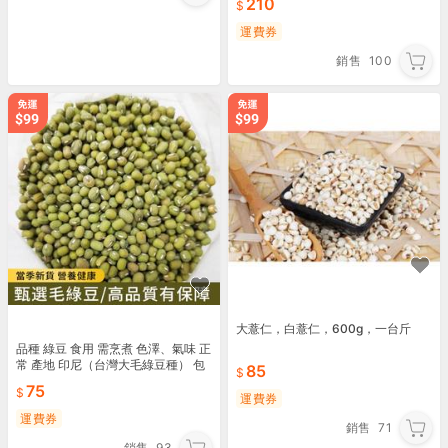
210
包)
運費券
銷售
100
大薏仁，白薏仁，600g，一台斤
品種 綠豆 食用 需烹煮 色澤、氣味 正
常 產地 印尼（台灣大毛綠豆種） 包
85
裝規格 1台斤装/件
75
運費券
運費券
銷售
71
銷售
93