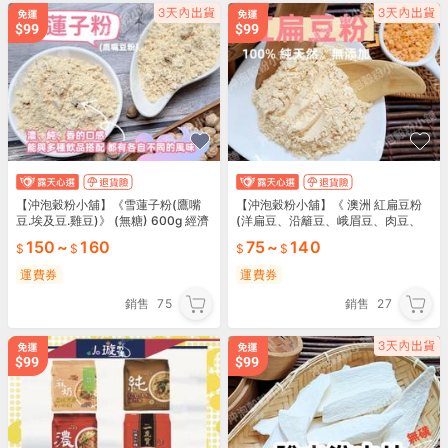
【沖泡穀粉小舖】《雪蓮子粉(鷹嘴
【沖泡穀粉小舖】《 澳洲 紅扁豆粉
豆.埃及豆.雞豆)》 (無糖) 600g 經濟
(洋扁豆、沿籬豆、峨眉豆、肉豆、
裝~100%保證無添加！自家研磨 鷹
豆角、扁豆子) 》無糖~100%純天然
150
~
160
75
~
140
嘴豆粉
保證無添加！
運費券
運費券
銷售
75
銷售
27