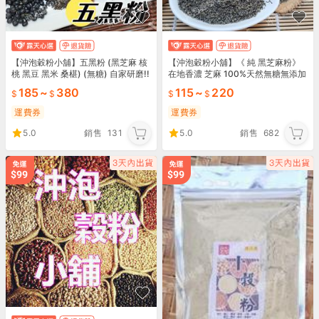
【沖泡穀粉小舖】五黑粉 (黑芝麻 核
【沖泡穀粉小舖】《 純 黑芝麻粉》
桃 黑豆 黑米 桑椹) (無糖) 自家研磨!!
在地香濃 芝麻 100%天然無糖無添加
100%天然無添加！多穀粉 早餐新選
無榨油~純原料研磨~低溫慢焙 即沖
185
~
380
115
~
220
擇
即飲
運費券
運費券
5.0
銷售
131
5.0
銷售
682