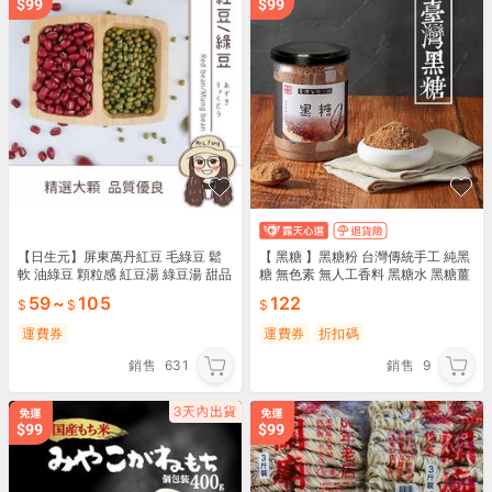
【日生元】屏東萬丹紅豆 毛綠豆 鬆
【 黑糖 】黑糖粉 台灣傳統手工 純黑
軟 油綠豆 顆粒感 紅豆湯 綠豆湯 甜品
糖 無色素 無人工香料 黑糖水 黑糖薑
甜湯 紅豆 綠豆
茶 無麩質 實體店面 展榮商號 獨家販
59
~
105
122
售
運費券
運費券
折扣碼
銷售
631
銷售
9