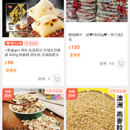
關廟麵中、細❤️1800g❤️一單只能2
包
130
+東瀛go+ IRIS 低溫製法 宮城生切麻
糬 400g 烤麻糬 烤年糕 宮城縣產水
運費券
稻糯米 火鍋 烤肉必備 日本原裝進口
99
銷售
46
運費券
銷售
2