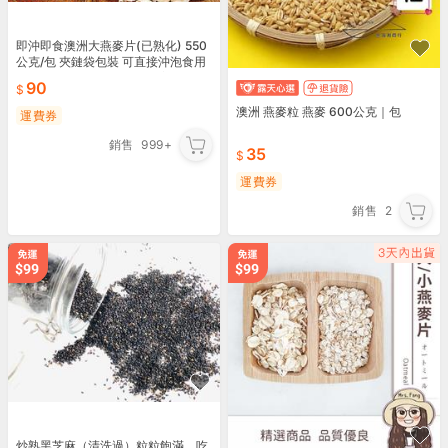
即沖即食澳洲大燕麥片(已熟化) 550
公克/包 夾鏈袋包裝 可直接沖泡食用
也可做烘焙用途【黃記五穀美味工
90
坊】
澳洲 燕麥粒 燕麥 600公克｜包
運費券
銷售
999+
35
運費券
銷售
2
炒熟黑芝麻（清洗過）粒粒飽滿，吃