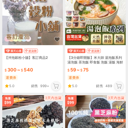
【沖泡穀粉小舖】客訂商品2
【3分鐘即開飯】米大師 湯泡飯系列
湯泡飯 茶泡飯 即食飯 泡飯 湯飯 海鮮
粥 沖泡粥 沖泡即食 宵夜｜TEREB1
300
~
540
59
~
75
運費券
運費券
5.0
銷售
999+
5.0
銷售
489