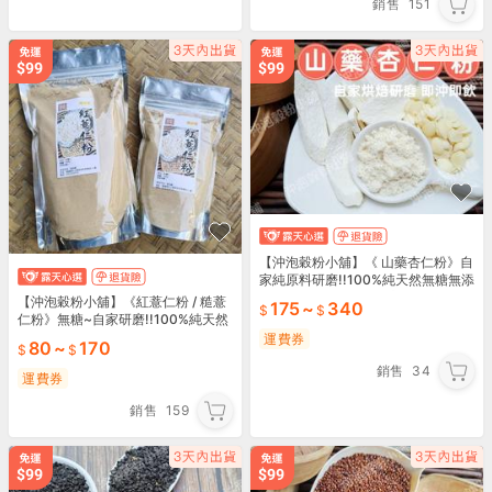
銷售
151
【沖泡穀粉小舖】《 山藥杏仁粉》自
家純原料研磨!!100%純天然無糖無添
加！即沖即飲~細緻研磨・自然濃香
【沖泡穀粉小舖】《紅薏仁粉 / 糙薏
175
~
340
仁粉》無糖~自家研磨!!100%純天然
保證無添加！即沖即飲~輕烘焙X純原
運費券
80
~
170
料研磨
銷售
34
運費券
銷售
159