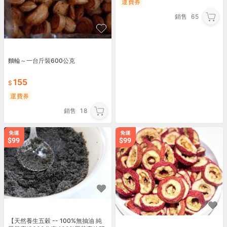
運費券
銷售
65
麵輪～一台斤裝600公克
155
運費券
銷售
18
【天然養生五穀 -- 100%無抽油 純