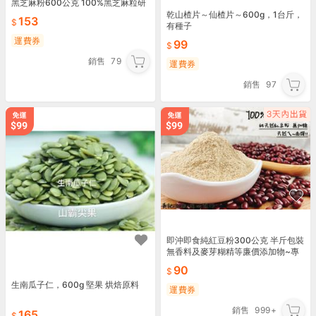
黑芝麻粉600公克 100%黑芝麻粒研
磨成粉】另有全系列五穀雜糧堅果類
乾山楂片～仙楂片～600g，1台斤，
153
有種子
運費券
99
銷售
79
運費券
銷售
97
即沖即食純紅豆粉300公克 半斤包裝
無香料及麥芽糊精等廉價添加物~專
業堅果.穀粉烘焙專門店【黃記五穀美
90
味工坊】
生南瓜子仁，600g 堅果 烘焙原料
運費券
銷售
999+
165