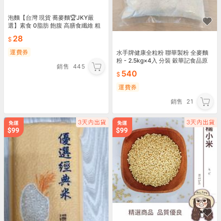
泡麵【台灣 現貨 蕎麥麵🏆JKY嚴
選】素食 0脂肪 飽腹 高膳食纖維 粗
糧 代餐 低卡 免煮 愛買 蕎麥 方便
28
運費券
水手牌健康全粒粉 聯華製粉 全麥麵
粉 - 2.5kg×4入 分裝 穀華記食品原
銷售
445
料
540
運費券
銷售
21