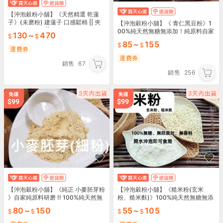
【沖泡穀粉小舖】《天然精選 乾蓮
子》(未磨粉) 建蓮子 口感鬆棉 || 夾
【沖泡穀粉小舖】《 青仁黑豆粉》1
鏈袋真空包裝 || 非湘蓮子 紡蓮子
00%純天然無糖無添加！純原料自家
130
~
470
研磨 !! 即沖即飲~黑豆粉 青仁黑豆 早
85
~
155
餐沖泡飲品
運費券
運費券
銷售
67
銷售
256
【沖泡穀粉小舖】《純正 小麥胚芽粉
【沖泡穀粉小舖】《糙米粉(玄米
》自家純原料研磨 !! 100%純天然無
粉、糙米麩)》100%純天然無糖無添
糖無添加！即沖即飲~簡單的美好 小
加！接單現磨! 即沖即飲~嬰兒副食品
80
~
150
55
~
105
麥胚芽細片
傳統米麩 糙米