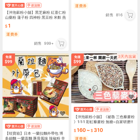
運費券
【沖泡穀粉小舖】黑芝麻粉 紅薏仁粉
銷售
816
山藥粉 蓮子粉 四神粉 黑豆粉 米麩 燕
麥片 茶包 堅果~~自家研磨!!即沖即
1
飲~
運費券
銷售
999+
【沖泡穀粉小舖】《祕魯 三色藜麥粉
》1:1:1 彩虹藜麥粉 無糖~自家研磨!!
即沖即飲~白藜麥 紅藜麥 黑藜麥
160
~
310
【哇寶箱】日本 一蘭拉麵外帶包 博
多細麵 一蘭直麵 豚骨風味 辣椒粉 辛
運費券