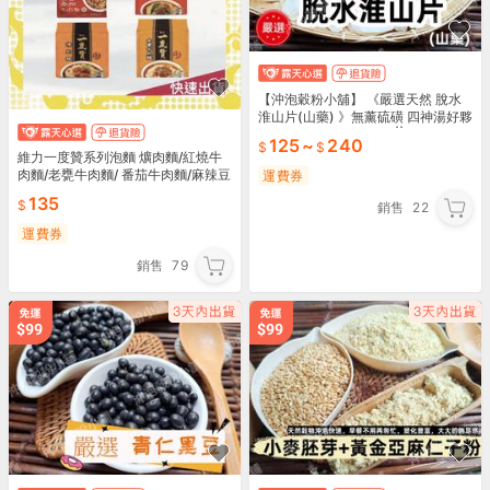
【沖泡穀粉小舖】 《嚴選天然 脫水
淮山片(山藥) 》無薰硫磺 四神湯好夥
伴~淮山 懷山 脫水淮山 ||夾鏈袋真空
125
~
240
包裝||
維力一度贊系列泡麵 爌肉麵/紅燒牛
肉麵/老甕牛肉麵/ 番茄牛肉麵/麻辣豆
運費券
漿牛肉麵/剝皮辣椒雞肉麵
135
銷售
22
運費券
銷售
79