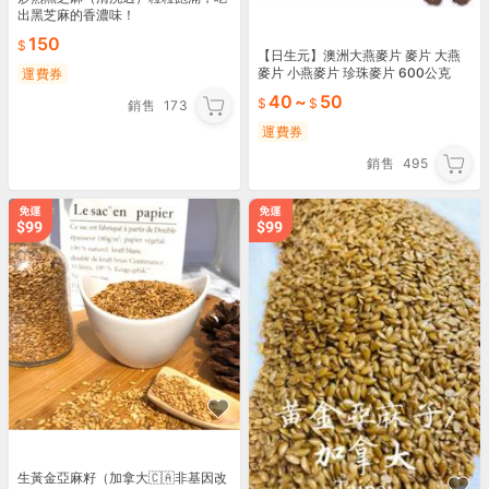
出黑芝麻的香濃味！
150
【日生元】澳洲大燕麥片 麥片 大燕
麥片 小燕麥片 珍珠麥片 600公克
運費券
（已熟化）可直接沖泡 早餐飲品
40
~
50
銷售
173
運費券
銷售
495
生黃金亞麻籽（加拿大🇨🇦非基因改