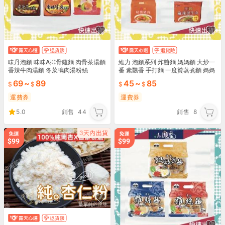
味丹泡麵 味味A排骨雞麵 肉骨茶湯麵
維力 泡麵系列 炸醬麵 媽媽麵 大炒一
香辣牛肉湯麵 冬菜鴨肉湯粉絲
番 素飄香 手打麵 一度贊蒸煮麵 媽媽
拉麵
69
~
89
45
~
85
運費券
運費券
5.0
銷售
44
銷售
8