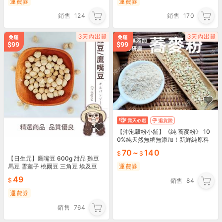
運費券
運費券
銷售
124
銷售
170
【沖泡穀粉小舖】《純 蕎麥粉》 10
0%純天然無糖無添加！新鮮純原料
研磨!! 即沖即飲~甜蕎麥 蕎麥仁 蕎麥
70
~
140
麵粉 蕎麥
【日生元】鷹嘴豆 600g 甜品 雞豆
馬豆 雪蓮子 桃爾豆 三角豆 埃及豆
運費券
49
銷售
84
運費券
銷售
764