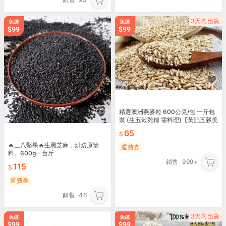
精選澳洲燕麥粒 600公克/包 一斤包
裝 {生五穀雜糧 需料理}【黃記五穀美
味工坊】
65
🔥三八堅果🔥生黑芝麻，烘焙原物
運費券
料。600g一台斤
銷售
999+
115
運費券
銷售
46