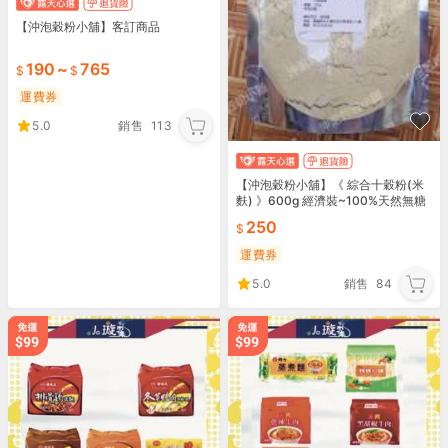
【沖泡穀粉小舖】客訂商品
190
~
765
運費券
5.0
銷售
113
【沖泡穀粉小舖】《 綜合十穀粉(米
麩) 》600g 經濟裝~100%天然無糖
無添加! 純原料研磨~即沖即飲~多穀
250
粉 十穀
運費券
5.0
銷售
84