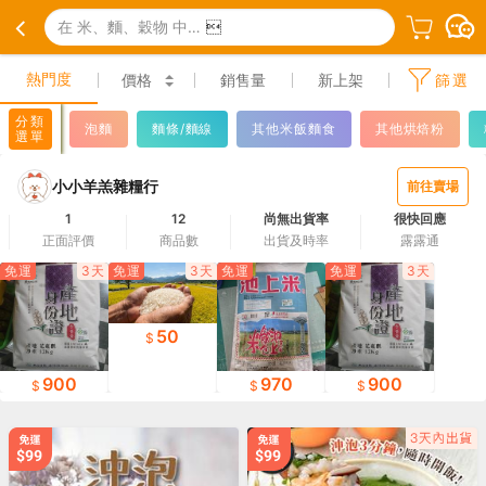
在 米、麵、穀物 中搜尋

熱門度
價格
銷售量
新上架
篩選
分類
泡麵
麵條/麵線
其他米飯麵食
其他烘焙粉
選單
小小羊羔雜糧行
前往賣場
1
12
尚無出貨率
很快回應
正面評價
商品數
出貨及時率
露露通
免運
3天
免運
3天
免運
免運
3天
50
900
970
900