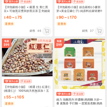
【沖泡穀粉小舖】< 嚴選 生 青仁黑
【沖泡穀粉小舖】綜合穀粉(小麥胚
豆> 可做黑豆漿與炒黑豆茶 || 夾鏈袋
芽+黃金亞麻仁子) 純原料自家研磨!!
真空包裝 || 黑豆
100%純天然無添加！即沖即飲 早餐
40
~
75
90
~
170
雙穀物更到位
運費券
運費券
銷售
46
銷售
37
【沖泡穀粉小舖】《精選 (生) 紅薏仁
(糙薏仁)》 100%純天然無添加！五
穀 粗糧||夾鏈袋真空包裝|| 薏仁 薏苡
55
~
105
仁
維力 泡麵系列 炸醬麵 媽媽麵 大炒一
番 素飄香 手打麵 一度贊蒸煮麵 媽媽
運費券