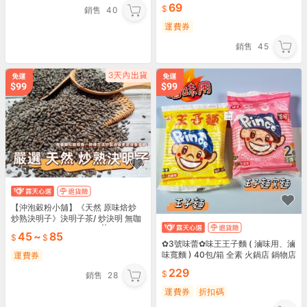
拉麵
69
銷售
40
運費券
銷售
45
【沖泡穀粉小舖】《天然 原味焙炒
炒熟決明子》決明子茶/ 炒決明 無咖
啡因 ~(散裝更經濟划算) ||夾鏈袋真
45
~
85
空包裝||
✿3號味蕾✿味王王子麵 ( 滷味用、滷
味寬麵 ) 40包/箱 全素 火鍋店 鍋物店
運費券
泡麵 方便麵 脆麵 箱購 小火鍋
229
銷售
28
運費券
折扣碼