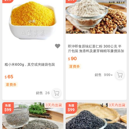
即沖即食原味紅薏仁粉 300公克 半
斤包裝 無香料及麥芽糊精等廉價添加
物~專業堅果.穀粉烘焙專門店【黃記
90
五穀美味工坊】
糯小米600g，真空或夾鏈袋包裝
運費券
銷售
999+
65
運費券
銷售
26