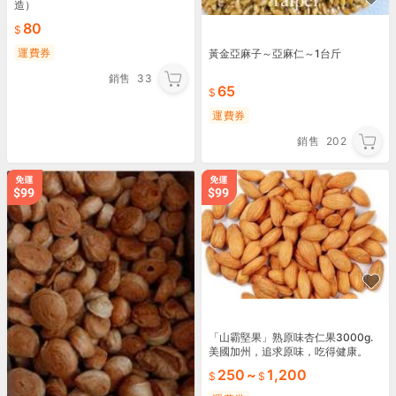
造）
80
運費券
黃金亞麻子～亞麻仁～1台斤
銷售
33
65
運費券
銷售
202
「山霸堅果」熟原味杏仁果3000g.
美國加州，追求原味，吃得健康。
250
~
1,200