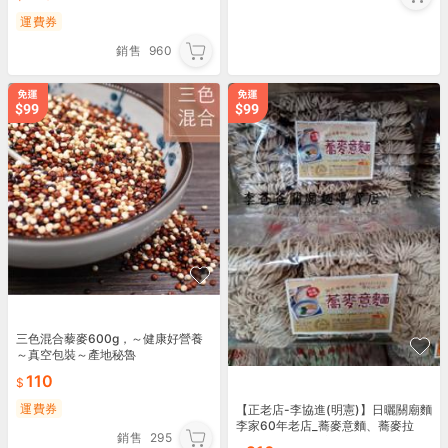
運費券
銷售
960
三色混合藜麥600g，～健康好營養
～真空包裝～產地秘魯
110
運費券
【正老店-李協進(明憲)】日曬關廟麵
李家60年老店_蕎麥意麵、蕎麥拉
銷售
295
麵、蕎麥刀削波浪麵(全區一單最少2