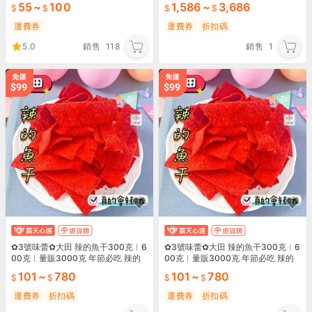
55
~
100
1,586
~
3,686
運費券
運費券
折扣碼
5.0
銷售
118
銷售
1
✿3號味蕾✿大田 辣的魚干300克︱6
✿3號味蕾✿大田 辣的魚干300克︱6
00克︱量販3000克 年節必吃 辣的
00克︱量販3000克 年節必吃 辣的
好滋味~魚製品 大田出產
好滋味~魚製品 大田出產
101
~
780
101
~
780
運費券
折扣碼
運費券
折扣碼