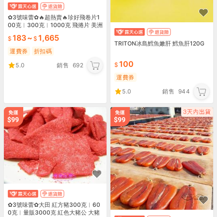
✿3號味蕾✿🔥超熱賣🔥珍好飛卷片1
00克︱300克︱1000克 飛捲片 美洲
飛卷 超有嚼勁！越嚼越香 一片接一
183
~
1,665
片
TRITON冰島鱈魚嫩肝 鱈魚肝120G
運費券
折扣碼
100
5.0
銷售
692
運費券
5.0
銷售
944
✿3號味蕾✿大田 紅方豬300克︱60
0克︱量販3000克 紅色大豬公 大豬