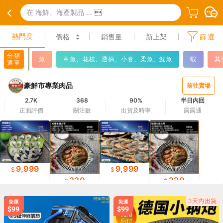
在 海鮮、海產製品 中搜尋

熱門度
價格
銷售量
新上架
篩選
分類
魚
章魚、花枝、透抽、小卷、柔魚、魷魚
蝦
其
選單
豪鮮市專業肉品
前往賣場
2.7K
368
90%
半日內回
正面評價
關注數
出貨及時率
露露通
9,999
9,999
220
220