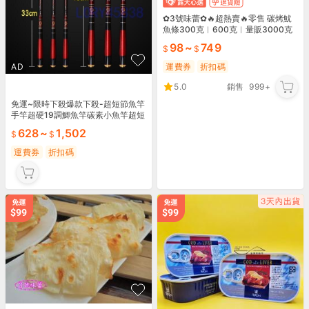
✿3號味蕾✿🔥超熱賣🔥零售 碳烤魷
魚條300克︱600克︱量販3000克
炭烤魷魚 台灣魷魚條⚠️每批軟硬度不
98
~
749
一定
AD
運費券
折扣碼
5.0
銷售
999+
免運~限時下殺爆款下殺-超短節魚竿
手竿超硬19調鯽魚竿碳素小魚竿超短
迷你溪流竿便攜手桿[漁具]
628
~
1,502
運費券
折扣碼