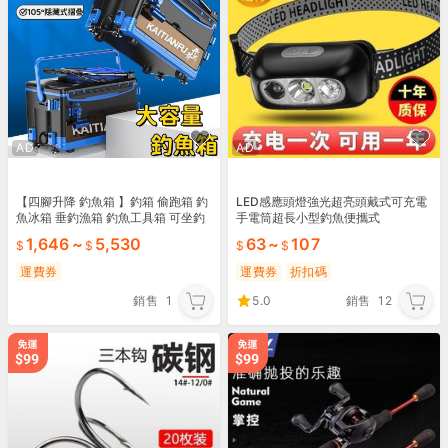
AD
AD
【四腳升降 釣魚箱 】釣箱 偷跑箱 釣
LED感應頭燈強光超亮頭戴式可充電
魚冰箱 垂釣漁箱 釣魚工具箱 可坐釣
手電筒超長小型釣魚便攜式
魚箱 大容量釣魚箱 多功能釣魚箱
1,646
~
5,530
63
~
107
運費券
運費券
折扣碼
銷售
1
5.0
銷售
12