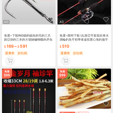
AD
AD
免運~下殺ING錨鉤錨魚鉤毛鉤三爪
免運~限時下殺 UL路亞竿套裝紡車水
路亞掛鉤三本鉤大號鰱鳙蝴蝶鉤矛魚
滴輪釣魚竿初學者遠投實心海釣拋竿
專用鉤漁具
翹嘴馬口桿※優百貨※
169
~
591
510
運費券
折扣碼
運費券
折扣碼