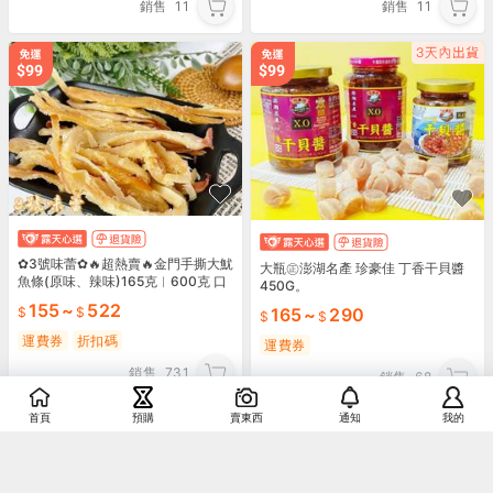
銷售
11
銷售
11
✿3號味蕾✿🔥超熱賣🔥金門手撕大魷
大瓶㊣澎湖名產 珍豪佳 丁香干貝醬
魚條(原味、辣味)165克︱600克 口
450G。
感絕佳 ！有時須等待，可等貨在下
155
~
522
165
~
290
訂！
運費券
折扣碼
運費券
銷售
731
銷售
68
首頁
預購
賣東西
通知
我的