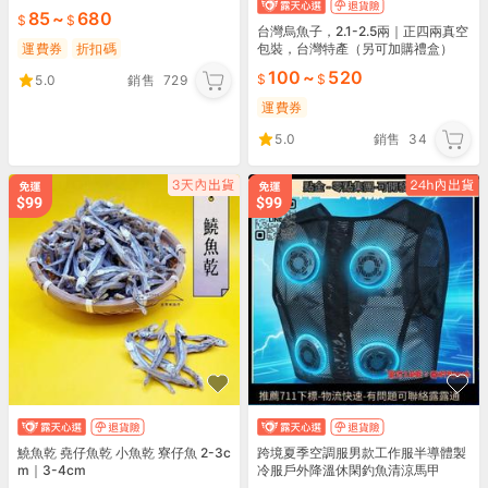
公 紅色豬公 甜豬公 過年必買
85
~
680
台灣烏魚子，2.1-2.5兩｜正四兩真空
包裝，台灣特產（另可加購禮盒）
運費券
折扣碼
100
~
520
5.0
銷售
729
運費券
5.0
銷售
34
鱙魚乾 堯仔魚乾 小魚乾 寮仔魚 2-3c
跨境夏季空調服男款工作服半導體製
m｜3-4cm
冷服戶外降溫休閑釣魚清涼馬甲