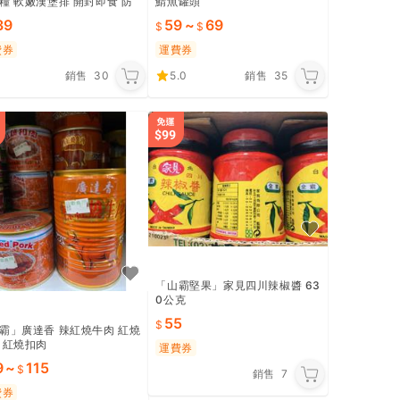
糧 軟嫩漢堡排 開封即食 防
鯖魚罐頭
品 自衛隊軍糧 露營 登山補
39
59
~
69
儲備乾糧 長期保存口糧
費券
運費券
銷售
30
5.0
銷售
35
「山霸堅果」家見四川辣椒醬 63
0公克
55
霸」廣達香 辣紅燒牛肉 紅燒
 紅燒扣肉
運費券
9
~
115
銷售
7
費券