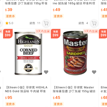
味番茄醬 沙丁魚罐頭 155g 即食
ino 鯖魚罐 165g 罐頭 即食料理
辣味
料理 烘焙食材 麵食醬料 登山露
烘焙食材 早餐麵包 蛋糕點心 零
營 
39
49
4
營 宵夜零食
食
運費券
運費券
運
5.0
銷售
11
銷售
4
q
【Eileen小舖】菲律賓 HIGHLA
【Eileen小舖】菲律賓 Master
Eil
NDS Gold 辣蒜味 牛肉罐 即食
辣味蕃茄醬 沙丁魚罐 155g 罐頭
d 
罐頭 150g
登山露營 戶外休閒 點心小吃 熟
營 
95
45
6
食料理
運費券
運費券
運