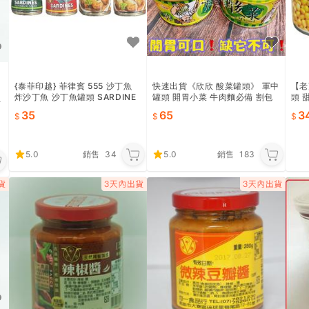
{泰菲印越} 菲律賓 555 沙丁魚
快速出貨《欣欣 酸菜罐頭》 軍中
【老
炸沙丁魚 沙丁魚罐頭 SARDINE
罐頭 開胃小菜 牛肉麵必備 割包
頭 
貼
S 罐頭 155g
拌麵 乾麵 欣欣酸菜
開罐
35
65
3
5.0
銷售
34
5.0
銷售
183