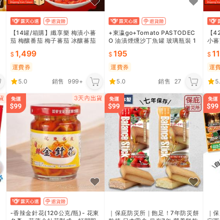
【14罐/箱購】纖享樂 梅漬小蕃
+東瀛go+Tomato PASTODEC
【4
茄 梅釀番茄 梅子蕃茄 冰釀蕃茄
O 油漬煙燻沙丁魚罐 玻璃瓶裝 1
小蕃
水
水果罐頭 醃漬食品 輕漬物下酒菜
85g 即食魚罐頭 拜拜罐頭 日本
蕃茄
1,499
195
1
開胃菜｜EEOFC1
原裝進口
菜美
運費券
運費券
運
5.0
銷售
999+
5.0
銷售
27
5
-香辣金針花(120公克/瓶)- 花東
｜保庇防災所｜飽足！7年防災餅
｜保