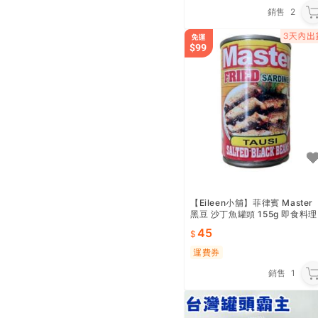
銷售
2
【Eileen小舖】菲律賓 Master
黑豆 沙丁魚罐頭 155g 即食料理
麵食點心 登山露營
45
運費券
銷售
1