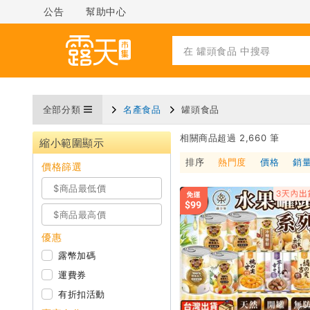
公告
幫助中心
全部分類
名產食品
罐頭食品
相關商品超過 2,660 筆
縮小範圍顯示
排序
熱門度
價格
銷
價格篩選
優惠
露幣加碼
運費券
有折扣活動