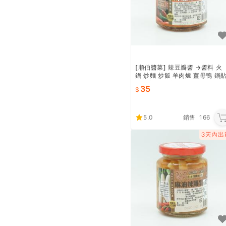
[順伯醬菜] 辣豆瓣醬 →醬料 火
鍋 炒麵 炒飯 羊肉爐 薑母鴨 鍋
湯包 調味醬 調味料
35
5.0
銷售
166