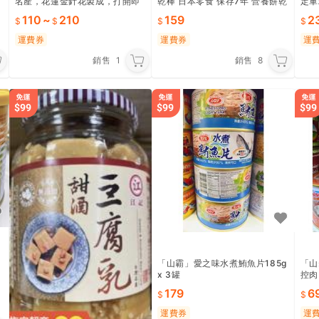
名產，花蓮金針花製成，打開即
乾棒 日本零食 保存7年 營養餅乾
定軍
食真方便，當小菜、開胃菜、配
能量補充 防災食品 能量棒 登山
災食
110
~
210
159
2
粥配飯最適合。
露營 乾糧 戰爭口糧
給 
運費券
運費券
運
銷售
1
銷售
8
「山霸」愛之味水煮鮪魚片185g
「山
x 3罐
控肉
179
6
運費券
運