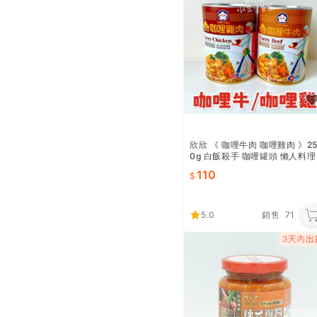
欣欣 《 咖哩牛肉 咖哩雞肉 》2
0g 白飯殺手 咖哩罐頭 懶人料理
團購最愛 牛肉罐頭 欣欣食品 咖
110
哩飯 印度風味
5.0
銷售
71