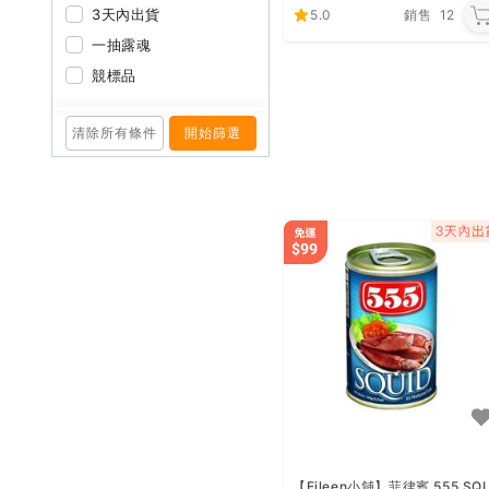
3天內出貨
5.0
銷售
12
一抽露魂
競標品
清除所有條件
開始篩選
【Eileen小舖】菲律賓 555 SQ