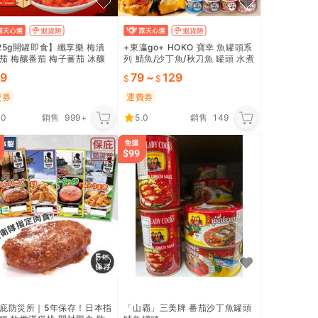
25g開罐即食】纖享樂 梅漬
+東瀛go+ HOKO 寶幸 魚罐頭系
茄 梅釀番茄 梅子蕃茄 冰釀
列 鯖魚/沙丁魚/秋刀魚 罐頭 水煮
 番茄 水果罐頭 下酒菜 開胃
味付 蒲燒 照燒 即食 配飯 露營
19
79
~
129
食｜EEOFC1
日本進口
費券
運費券
.0
銷售
999+
5.0
銷售
149
庇防災所｜5年保存！日本指
「山霸」三美牌 番茄沙丁魚罐頭