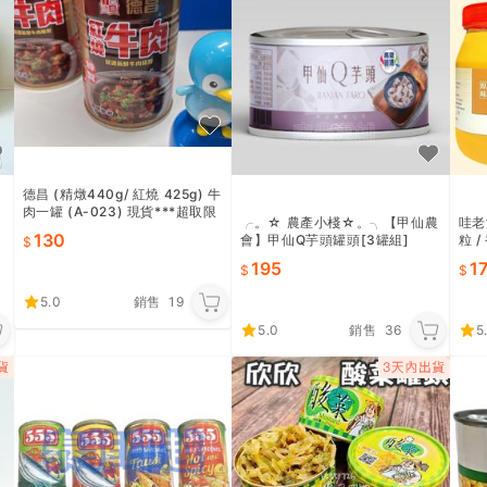
德昌 (精燉440g/ 紅燒 425g) 牛
肉一罐 (A-023) 現貨***超取限
5
╭。☆ 農產小棧☆。╮【甲仙農
哇老
8 罐
130
會】甲仙Q芋頭罐頭[3罐組]
粒 /
花生
195
1
5.0
銷售
19
5.0
銷售
36
5