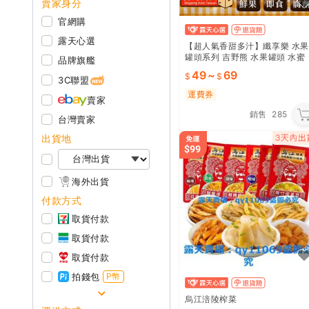
賣家身分
官網購
露天心選
【超人氣香甜多汁】纖享樂 水果
罐頭系列 吉野熊 水果罐頭 水蜜
品牌旗艦
桃罐頭 水梨燉梨橘子罐頭 綜合
49
~
69
果 芋頭罐頭｜TEOG15
3C聯盟
運費券
賣家
銷售
285
台灣賣家
出貨地
海外出貨
付款方式
取貨付款
取貨付款
取貨付款
拍錢包
P幣
烏江涪陵榨菜