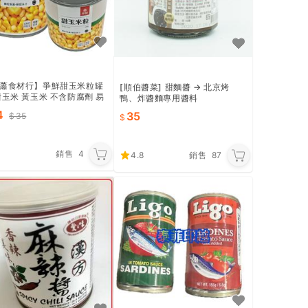
蕭食材行】爭鮮甜玉米粒罐
[順伯醬菜] 甜麵醬 → 北京烤
甜玉米 黃玉米 不含防腐劑 易
鴨、炸醬麵專用醬料
 非基改 蔬菜 蔬果
4
35
35
銷售
4
4.8
銷售
87