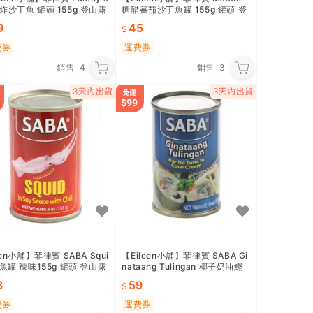
炸沙丁魚 罐頭 155g 登山露
糖醋蕃茄沙丁魚罐 155g 罐頭 登
宵夜點心 即食料理 麵包披薩
山露營 戶外休閒 點心小吃 熟食
9
45
料理
費券
運費券
銷售
4
銷售
3
een小舖】菲律賓 SABA Squi
【Eileen小舖】菲律賓 SABA Gi
魷魚罐 辣味155g 罐頭 登山露
nataang Tulingan 椰子奶油鰹
宵夜點心 即食炓理
魚金槍魚 罐頭 即食料理 登山露
8
59
營
費券
運費券