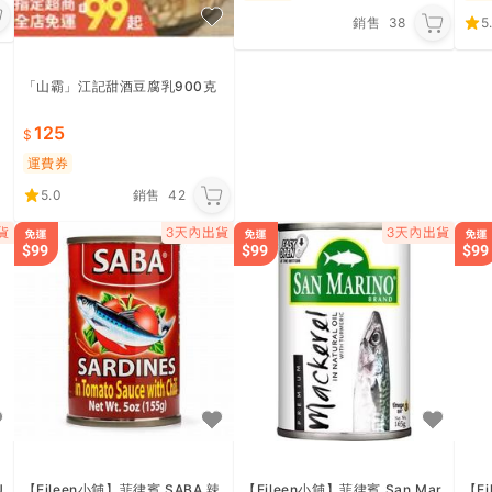
銷售
38
5
「山霸」江記甜酒豆腐乳900克
125
運費券
5.0
銷售
42
U
【Eileen小舖】菲律賓 SABA 辣
【Eileen小舖】菲律賓 San Mar
【Ei