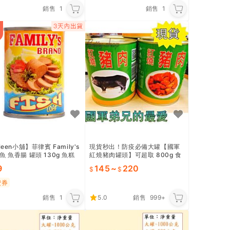
銷售
1
銷售
1
leen小舖】菲律賓 Family's
現貨秒出！防疫必備大罐【國軍
魚 魚香腸 罐頭 130g 魚糕
紅燒豬肉罐頭】可超取 800g 食
尚玩家推薦 欣欣 懷念軍中的好味
9
145
~
220
道 軍中罐頭 紅燒牛肉罐頭
費券
銷售
1
5.0
銷售
999+