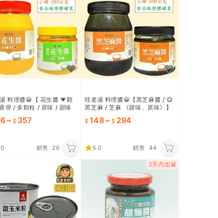
湯 料理醬😀【 花生醬 💗顆
哇老湯 料理醬😀【黑芝麻醬 / 😋
 香滑 / 多顆粒 / 原味 / 甜味
黑芝麻 / 芝麻 《甜味、原味》】
 】任選三件~9.3折優惠
任選三件~9.3折優惠
76
~
357
148
~
294
.0
銷售
26
5.0
銷售
44