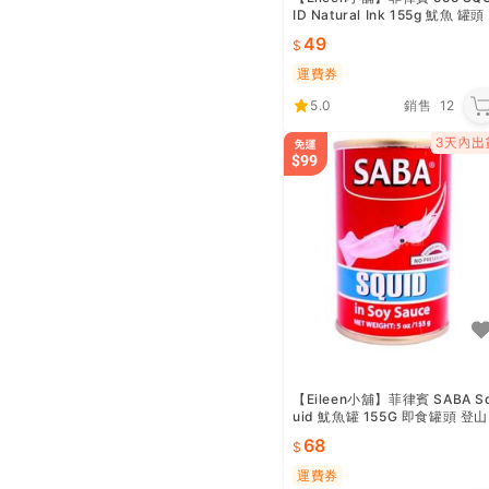
ID Natural Ink 155g 魷魚 罐頭
即食料理 烘焙食材 宵夜
49
運費券
5.0
銷售
12
【Eileen小舖】菲律賓 SABA S
uid 魷魚罐 155G 即食罐頭 登山
露營 宵夜點心 泡麵 海鮮醮料
68
運費券