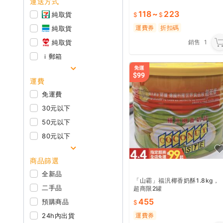
運送方式
118
~
223
純取貨
運費券
折扣碼
純取貨
純取貨
銷售
1
ｉ郵箱
運費
免運費
30元以下
50元以下
80元以下
商品篩選
全新品
「山霸」福汎椰香奶酥1.8kg，
二手品
超商限2罐
455
預購商品
24h內出貨
運費券