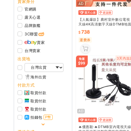
賣家身分
AD
官網購
露天心選
【人氣爆款】農村室外數位電視
天線4K高清數字天線DTMB地
品牌旗艦
波天線HDTV炮筒
738
3C聯盟
運費券
賣家
台灣賣家
出貨地
海外出貨
付款方式
取貨付款
取貨付款
取貨付款
AD
拍錢包
P幣
🔥優惠殺·🔥DTMB室內電視天