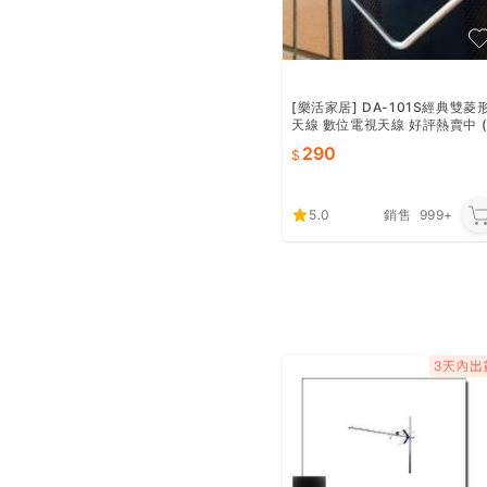
[樂活家居] DA-101S經典雙菱
天線 數位電視天線 好評熱賣中 
DVB-T HD天線 數位天線 菱形
290
視天線)
5.0
銷售
999+