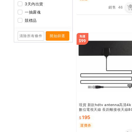
3天內出貨
銷售
46
一抽露魂
競標品
清除所有條件
開始篩選
現貨 新款hdtv antenna高清4k
數位電視天線 長距離接收天線8
g
195
運費券