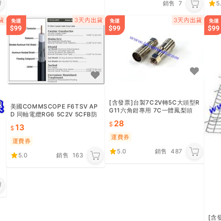
銷售
7
5
[含發票]台製7C2V轉5C大頭型R
美國COMMSCOPE F6TSV AP
G11六角鉗專用 7C一體鳳梨頭
D 同軸電纜RG6 5C2V 5CFB防
有線電視接頭型號CP-103大頭
水抗氧化特性 國內有線電視業者
28
13
型
指定型號
運費券
運費券
5.0
銷售
487
5.0
銷售
163
[含