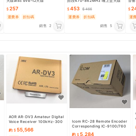
天線atsc dvb-t2天線
頻段470-862MHz 嘰上盒天線
音響
室外強訊版 30dBi高增益 附贈配
露天
257
453
2
466
件
運費券
折扣碼
運費券
折扣碼
運
銷售
2
銷售
5
e
AOR AR-DV3 Amateur Digital
0
Icom RC-28 Remote Encoder
Voice Receiver 100kHz-300
Corresponding IC-9100/760
0MHz Desktop Radio JAPAN
55,566
約
0/7410/7200 New from JP
5,284
約