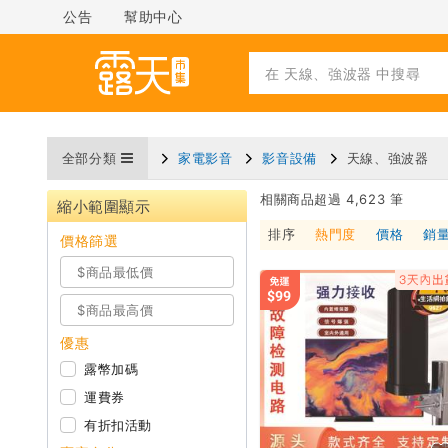
公告
幫助中心
全部分類
家電影音
影音設備
天線、強波器
相關商品超過 4,623 筆
縮小範圍顯示
排序
熱門度
價格
銷
價格篩選
優惠
露幣加碼
運費券
有折扣活動