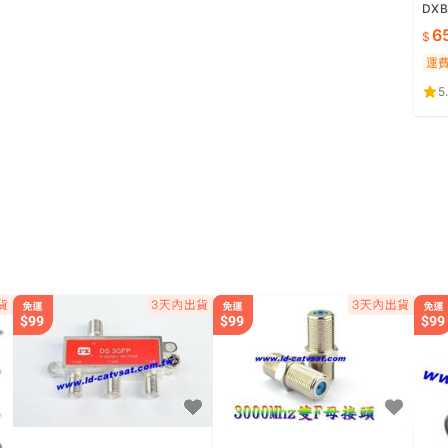
DX
被動
6
畫質
運
5