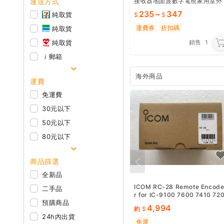
運送方式
接收器地面波數字電視家用室外
天線收臺pp
235
~
347
純取貨
運費券
折扣碼
純取貨
純取貨
銷售
1
ｉ郵箱
海外商品
運費
免運費
30元以下
50元以下
80元以下
商品篩選
全新品
ICOM RC-28 Remote Encod
二手品
r for IC-9100 7600 7410 72
預購商品
0 Fast Shipping New
4,994
約
24h內出貨
免運