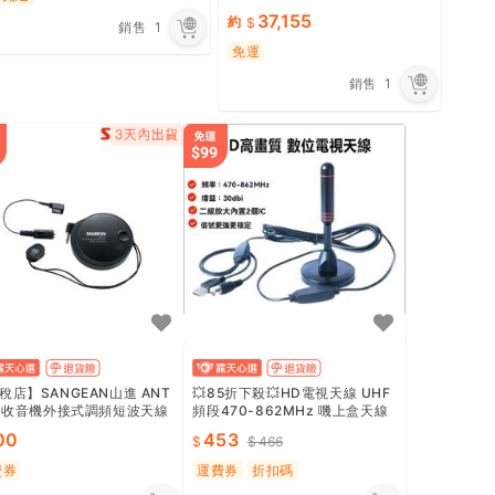
r Cable All Mode Black
37,155
約
銷售
1
免運
銷售
1
稅店】SANGEAN山進 ANT
💥85折下殺💥HD電視天線 UHF
0 收音機外接式調頻短波天線
頻段470-862MHz 嘰上盒天線
T60 收音機外接天線 改善收
室外強訊版 30dBi高增益 附贈配
00
453
466
佳
件
費券
運費券
折扣碼