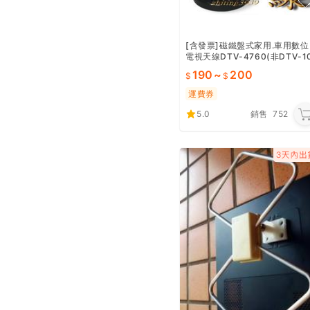
[含發票]磁鐵盤式家用.車用數位
電視天線DTV-4760(非DTV-1
1短線版小吸盤)
190
~
200
運費券
5.0
銷售
752