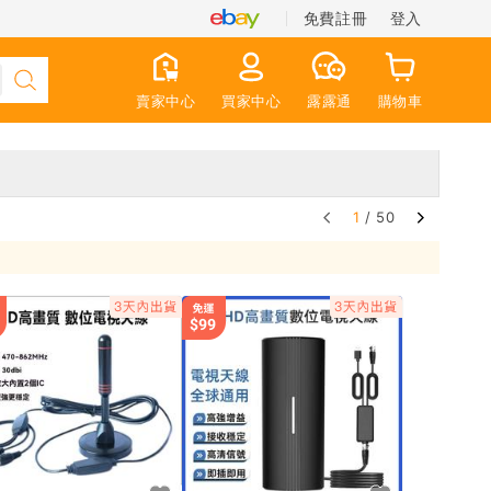
免費註冊
登入
賣家中心
買家中心
露露通
購物車
1
/ 50