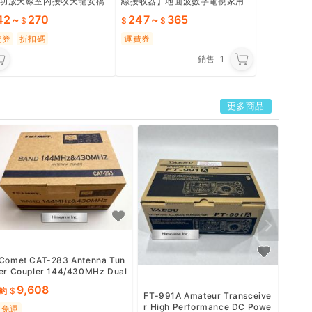
功放天線室內接收天龍安橋
線接收器】地面波數字電視家用
拍賣kb
室外天線免費收臺
42
~
270
247
~
365
費券
折扣碼
運費券
銷售
1
更多商品
kenw
無線電
0mh
約
免運
Comet CAT-283 Antenna Tun
er Coupler 144/430MHz Dual
Band Ham Radio Accessory
9,608
約
FT-991A Amateur Transceive
r High Performance DC Powe
免運