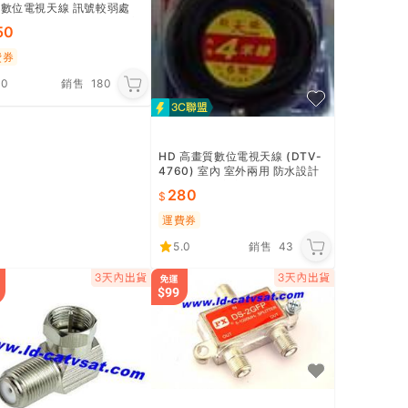
B數位電視天線 訊號較弱處
天線不需插電 數位機上盒高
50
費券
.0
銷售
180
HD 高畫質數位電視天線 (DTV-
4760) 室內 室外兩用 防水設計
免插電 吸鐵底座【便利網】
280
運費券
5.0
銷售
43