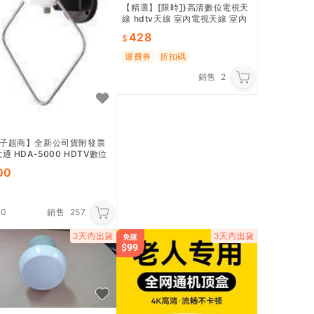
【精選】[限時]}高清數位電視天
線 hdtv天線 室內電視天線 室內
天線
428
運費券
折扣碼
銷售
2
子超商】全新公司貨附發票
大通 HDA-5000 HDTV數位
專用天線
00
.0
銷售
257