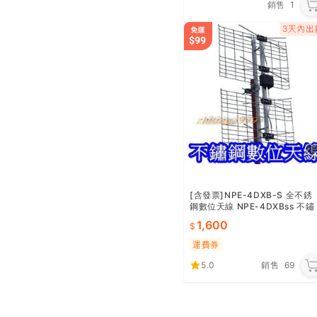
銷售
1
[含發票]NPE-4DXB-S 全不銹
鋼數位天線 NPE-4DXBss 不鏽
鋼天線
1,600
運費券
5.0
銷售
69