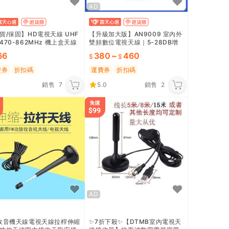
AD
貨/保固】HD電視天線 UHF
【升級加大版】AN9009 室內外
470-862MHz 機上盒天線
雙頻數位電視天線｜5-28DB增
強訊版 30dBi高增益 附贈配
益含放大器｜5米/10米線長｜AB
66
380
~
460
S防護抗候
費券
折扣碼
運費券
折扣碼
銷售
7
5.0
銷售
2
AD
收音機天線電視天線拉桿伸縮
✨7折下殺✨【DTMB室內電視天