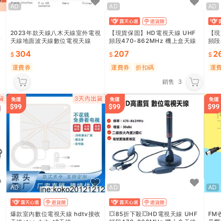
AD
AD
AD
2023年款天線八木天線室外電視
【現貨保固】HD電視天線 UHF
【現
面
天線地面波天線數位電視天線
頻段470-862MHz 機上盒天線
頻段
室外強訊版 30dBi高增益 附贈配
室外
304
207
2
件
件
運費券
運費券
折扣碼
運
銷售
3
AD
AD
AD
線
爆款室內數位電視天線 hdtv接收
💥85折下殺💥HD電視天線 UHF
FM