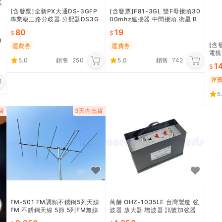
[含發票]全新PX大通DS-3GFP
[含發票]F81-3GL 雙F母接頭30
專業級三路分歧器.分配器DS3G
00mhz連接器 中間接頭 衛星 B
FP
S/CS 數位天線 有線電視接頭.H
80
19
DMI
0
[含
運費券
運費券
電視數
5.0
銷售
250
5.0
銷售
742
e
1
運
5
FM-501 FM調頻不銹鋼5列天線
萬赫 OHZ-1035LE 台灣製造 強
FM 不銹鋼天線 5節 5列FM無線
波器 放大器 增波器 訊號加強器
廣播天線 全不銹鋼材質 接收力強
可用於有線電視 數位電視 機上盒