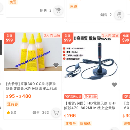
免運
免運
銷售
2
銷售
2
[含發票]原廠360 CC拉得爽拉
線膏穿線膏水性拉線膏施工拉線
更輕鬆拉線器專用穿線器專用拉
95
~
480
線膏DIY
【現貨/保固】HD電視天線 UHF
【含
運費券
0
頻段470-862MHz 機上盒天線
-6
5.0
銷售
363
室外強訊版 30dBi高增益 附贈配
AN
266
3
件
訊不
運費券
折扣碼
運