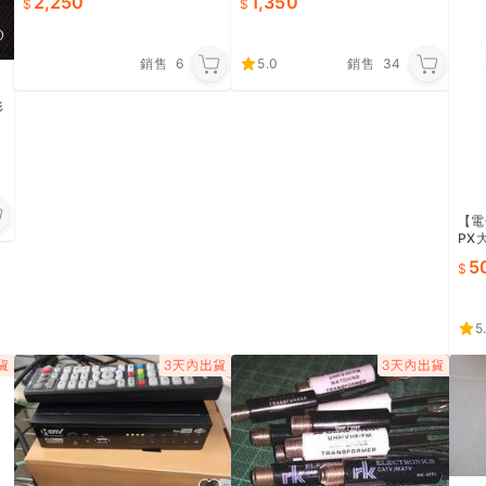
2,250
1,350
台灣製造
大樓 透天
銷售
6
5.0
銷售
34
形
(
電
【電
PX
電視
5
5