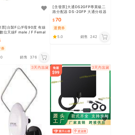
[含發票]大通DS2GFP專業級二
路分配器 DS-2GFP 大通分歧器
70
發票]台製F公/F母90度 有線
運費券
位天線F male / F Femal
5.0
銷售
242
4
費券
.0
銷售
376