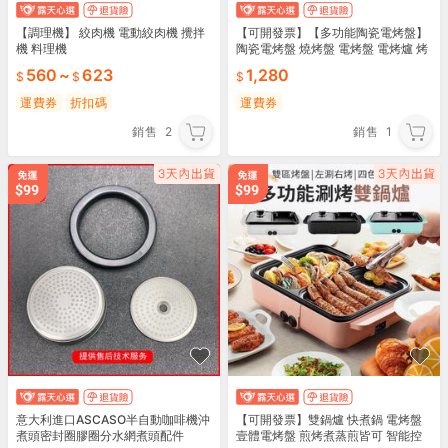
【調理機】 絞肉機 電動絞肉機 攪拌
【可開發票】【多功能陶瓷電烤盤】
機 料理機
陶瓷電烤盤 燒烤盤 電烤盤 電烤爐 烤
盤 烤架 燒烤爐 火鍋 煮鍋
560
~
623
1,280
運費券
折扣碼
運費券
銷售
2
銷售
1
意大利進口ASCASO半自動咖啡機沖
【可開發票】雙鍋爐 快煮鍋 電烤盤
煮頭密封圈膠圈分水網煮頭配件
壹體電烤盤 煎烤煮蒸煎皆可 智能控