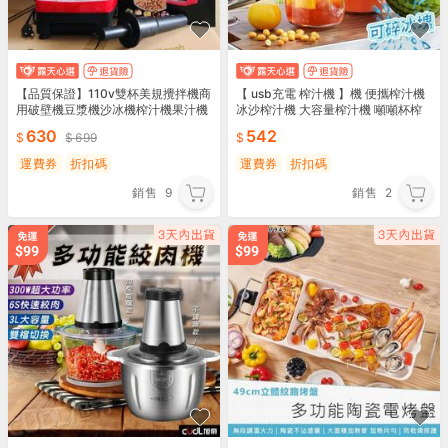
【品質保證】110v雙杯美規攪拌機商
【 usb充電 榨汁機 】機 便攜榨汁機
用破壁機豆漿機沙冰機榨汁機果汁機
冰沙榨汁機 大容量榨汁機 噸噸杯榨
汁機 直飲吸管 雙蓋切換
630
542
699
運費券
折扣碼
運費券
折扣碼
銷售
9
銷售
2