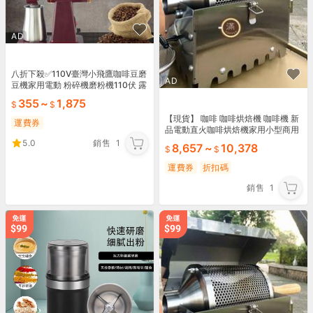
AD
八折下殺✅110V臺灣小飛鷹咖啡豆磨
AD
豆機家用電動 粉碎機磨粉機110伏 露
天市集 全台最大的網路購物市集
355
~
1,875
【現貨】 咖啡 咖啡烘焙機 咖啡機 新
運費券
品電動直火咖啡烘焙機家用小型商用
直火支持曲線讀取
5.0
銷售
1
8,657
~
10,378
運費券
折扣碼
銷售
1