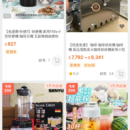
AD
AD
【免運費·特價?】研磨機 家用110v小
型研磨機 咖啡豆機 五穀雜糧細磨粉
機 打粉機
827
【現貨免運】 咖啡 咖啡烘焙機 咖啡
機 新品電動直火咖啡烘焙機家用小型
運費券
商用直火支持曲線讀取
7,792
~
9,341
銷售
1
運費券
折扣碼
5.0
銷售
24