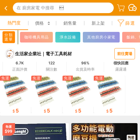
在 廚房家電 中搜尋

熱門度
價格
銷售量
新上架
篩選
分類
咖啡機具用品
淨水設備
其他廚房小家電
飯鍋、
選單
生活家企業社｜電子工具耗材
前往賣場
6.7K
122
96%
很快回應
正面評價
關注數
出貨及時率
露露通
免運
免運
免運
免運
5
5
5
5