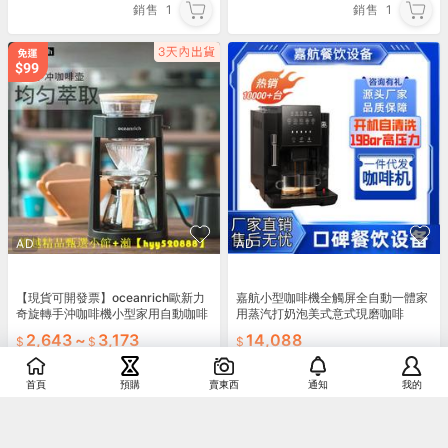
銷售
1
銷售
1
AD
AD
【現貨可開發票】oceanrich歐新力
嘉航小型咖啡機全觸屏全自動一體家
奇旋轉手沖咖啡機小型家用自動咖啡
用蒸汽打奶泡美式意式現磨咖啡
壺便攜咖啡機
2,643
~
3,173
14,088
運費券
首頁
預購
賣東西
通知
我的