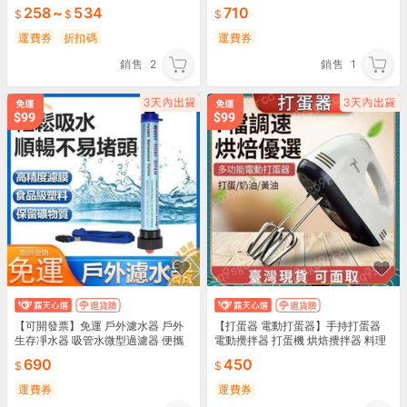
溫 多功能電煮鍋 電烤爐 宿舍學生烤
258
~
534
710
鍋
運費券
折扣碼
運費券
銷售
2
銷售
1
【可開發票】免運 戶外濾水器 戶外
【打蛋器 電動打蛋器】手持打蛋器
生存凈水器 吸管水微型過濾器 便攜
電動攪拌器 打蛋機 烘焙攪拌器 料理
式超濾直飲單兵應急野營淨水吸管戶
機 多功能攪拌 快速打發 烘焙必備 輕
690
450
外淨水器z6815
鬆上手 省時省力 麵糊奶🍰
運費券
運費券