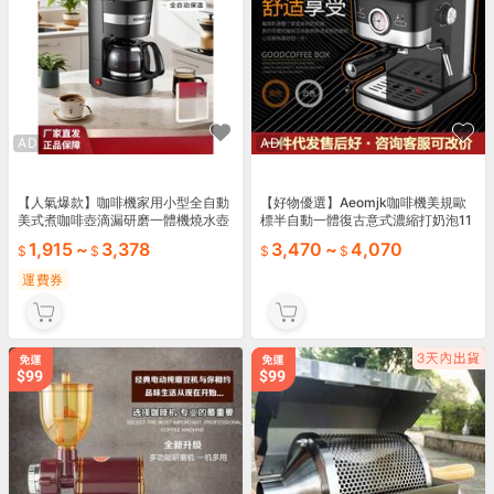
AD
AD
【人氣爆款】咖啡機家用小型全自動
【好物優選】Aeomjk咖啡機美規歐
美式煮咖啡壺滴漏研磨一體機燒水壺
標半自動一體復古意式濃縮打奶泡11
0V代發
1,915
~
3,378
3,470
~
4,070
運費券