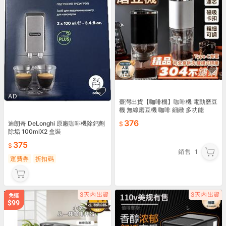
AD
AD
臺灣出貨【咖啡機】咖啡機 電動磨豆
機 無線磨豆機 咖啡 細緻 多功能
376
迪朗奇 DeLonghi 原廠咖啡機除鈣劑
除垢 100mlX2 盒裝
375
銷售
1
運費券
折扣碼