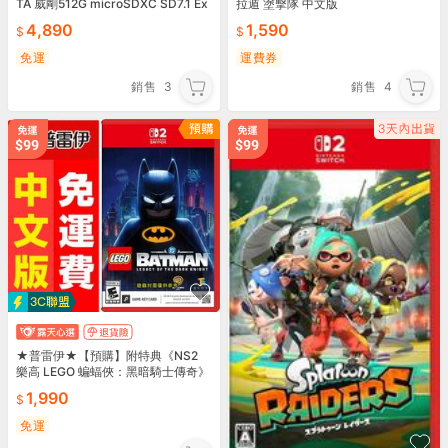
TA 威剛512G microSDXC SD7.1 Ex
拉遁 塗擊隊 中文版
press 超高速記憶卡》
4,890
1,590
免運
運費券
銷售
3
銷售
4
★普雷伊★【預購】附特典《NS2
樂高 LEGO 蝙蝠俠：黑暗騎士傳奇》
9/18
1,990
免運