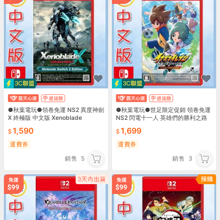
●秋葉電玩●領卷免運 NS2 異度神劍
●秋葉電玩●世足限定促銷 領卷免運
X 終極版 中文版 Xenoblade
NS2 閃電十一人 英雄們的勝利之路
日版中文
1,590
1,699
運費券
運費券
銷售
5
銷售
3