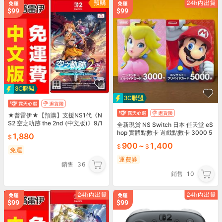
★普雷伊★【預購】支援NS1代《N
S2 空之軌跡 the 2nd (中文版)》9/1
全新現貨 NS Switch 日本 任天堂 eS
7發售
hop 實體點數卡 遊戲點數卡 3000 5
1,880
000
900
~
1,400
免運
運費券
銷售
36
銷售
10