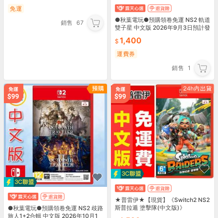
免運
●秋葉電玩●預購領卷免運 NS2 軌道
銷售
67
雙子星 中文版 2026年9月3日預計發
售
1,400
運費券
銷售
1
★普雷伊★【現貨】《Switch2 NS2
斯普拉遁 塗擊隊(中文版)》
●秋葉電玩●預購領卷免運 NS2 歧路
旅人1+2合輯 中文版 2026年10月1