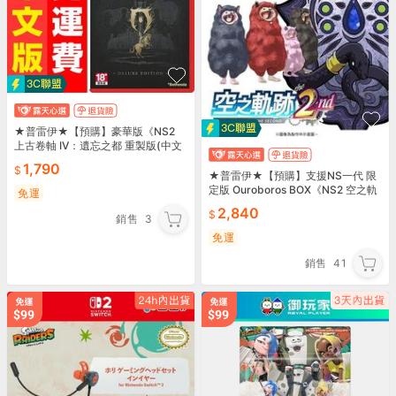
★普雷伊★【預購】豪華版《NS2
上古卷軸 IV：遺忘之都 重製版(中文
版》8/11發售
1,790
★普雷伊★【預購】支援NS一代 限
定版 Ouroboros BOX《NS2 空之軌
免運
跡 the 2nd (中文版)》
2,840
銷售
3
免運
銷售
41