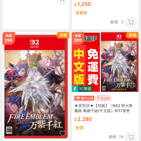
026發售
1,250
運費券
銷售
3
★普雷伊★【預購】《NS2 聖火降
魔錄 萬縷千絲(中文版》9/17發售
2,280
免運
銷售
16