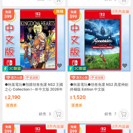
●秋葉電玩●預購領卷免運 NS2 王國
●秋葉電玩●領卷免運 NS2 異度神劍
之心 Collection I～III 中文版 2026年
終極版 Edition 中文版
10月8日預計發售
2,190
1,520
運費券
運費券
銷售
3
銷售
7