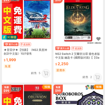
★普雷伊★【預購】《NS2 異度神
劍2(中文版》10/1發售
NS2 Switch 2 艾爾登法環 褪色者版
中文版 鑰匙卡 (國際版封面)【【Ga
1,999
mePapa】
2,250
免運
運費券
銷售
5
銷售
2