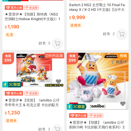
Switch 2 NS2 太空戰士 10 Final Fa
ntasy X / X-2 HD (中文版)【台中大
眾電玩】
★普雷伊★【預購】附特典《NS2
9,999
空洞騎士Hollow Knight(中文版)》1
0/16
運費券
1,190
銷售
2
免運
銷售
5
★普雷伊★【現貨】《amiibo 公仔
帝帝帝大王 & 坦克之星 卡比的馭天
飛行者系列》
1,250
運費券
★普雷伊★【預購】《amiibo 公仔
廚師川崎 卡比的馭天飛行者系列》2
銷售
3