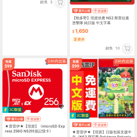
銷售
3
【勁多野】現貨供應 NS2 斯普拉遁
塗擊隊 純日版 中文字幕
1,650
運費券
銷售
10
★普雷伊★【現貨】《microSD Exp
ress 256G NS2特規記憶卡》
★普雷伊★【現貨】日版包裝支援中
文《NS2 寶可夢 Pokémon Pokopia