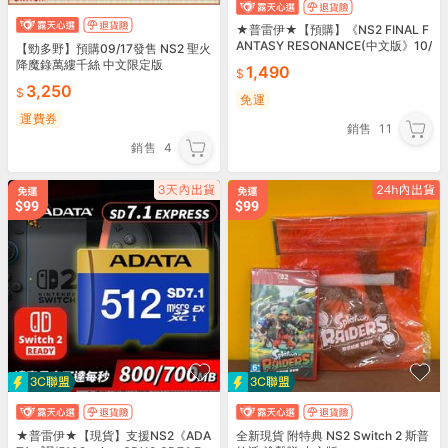
★普雷伊★【預購】《NS2 FINAL F
ANTASY RESONANCE(中文版》10/
【勁多野】預購09/17發售 NS2 聖火
27發售
降魔錄萬縷千絲 中文限定版
1,490
3,250
免運
運費券
銷售
11
銷售
4
★普雷伊★【現貨】支援NS2《ADA
全新現貨 附特典 NS2 Switch 2 斯普