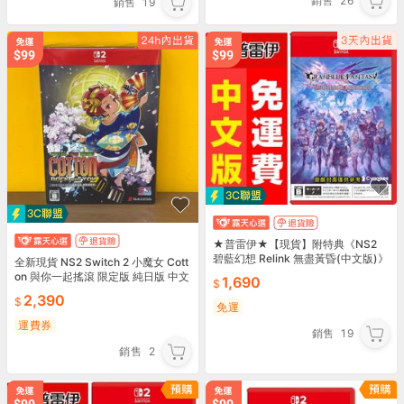
銷售
26
銷售
19
★普雷伊★【現貨】附特典《NS2
碧藍幻想 Relink 無盡黃昏(中文版)》
全新現貨 NS2 Switch 2 小魔女 Cott
on 與你一起搖滾 限定版 純日版 中文
1,690
字幕
2,390
免運
運費券
銷售
19
銷售
2