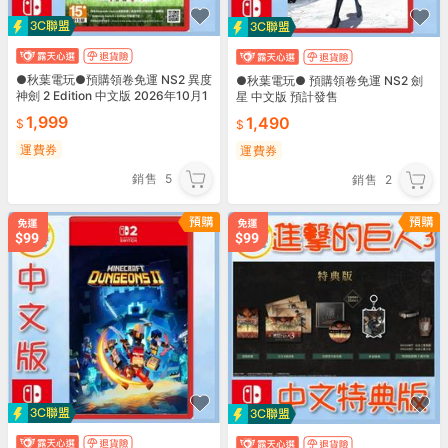
●秋葉電玩●預購領卷免運 NS2 異度
●秋葉電玩● 預購領卷免運 NS2 劍
神劍 2 Edition 中文版 2026年10月1
星 中文版 預計發售
日預計發售
1,999
1,490
運費券
運費券
銷售
5
銷售
2