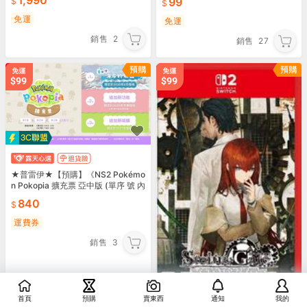
1,990
99
免運
免運
銷售
2
銷售
27
★普雷伊★【預購】《NS2 Pokémo
n Pokopia 擴充票 亞中版 (單序 號 內
無遊戲卡匣)》9/10發售
840
運費券
銷售
3
首頁
預購
賣東西
通知
我的