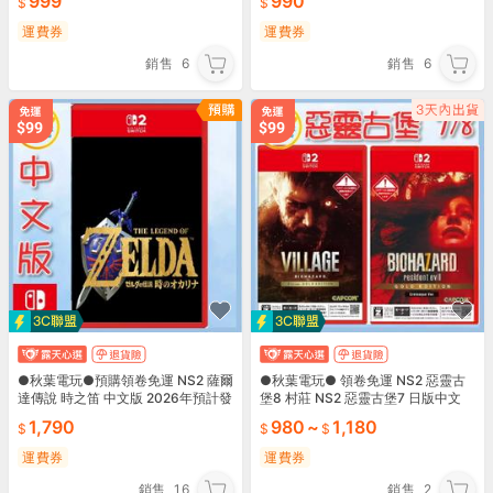
999
990
運費券
運費券
銷售
6
銷售
6
●秋葉電玩●預購領卷免運 NS2 薩爾
●秋葉電玩● 領卷免運 NS2 惡靈古
達傳說 時之笛 中文版 2026年預計發
堡8 村莊 NS2 惡靈古堡7 日版中文
售
1,790
980
~
1,180
運費券
運費券
銷售
16
銷售
2