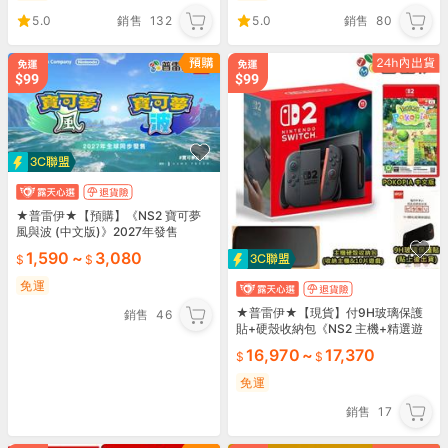
5.0
銷售
132
5.0
銷售
80
★普雷伊★【預購】《NS2 寶可夢
風與波 (中文版)》2027年發售
1,590
~
3,080
免運
★普雷伊★【現貨】付9H玻璃保護
銷售
46
貼+硬殼收納包《NS2 主機+精選遊
戲一片 主機組合》
16,970
~
17,370
免運
銷售
17