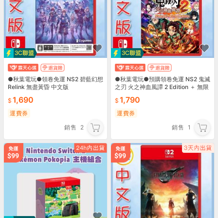
●秋葉電玩●領卷免運 NS2 碧藍幻想
●秋葉電玩●預購領卷免運 NS2 鬼滅
Relink 無盡黃昏 中文版
之刃 火之神血風譚 2 Edition ＋ 無限
城篇 第一章 角色通行證 1029
1,690
1,790
運費券
運費券
銷售
2
銷售
1