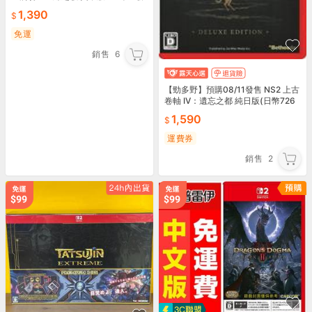
售
1,390
免運
銷售
6
【勁多野】預購08/11發售 NS2 上古
卷軸 IV：遺忘之都 純日版(日幣726
0)
1,590
運費券
銷售
2