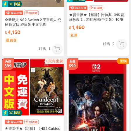
★普雷伊★【預購】附特典《NS 龍
族教義 2：黑暗再臨(中文版》10/9
全新現貨 NS2 Switch 2 宇宙達人 究
發售
極 限定版 純日版 中文字幕
1,490
4,150
免運
運費券
銷售
2
銷售
1
★普雷伊★【現貨】《NS2 Culdce