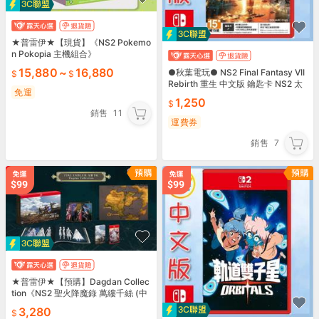
★普雷伊★【現貨】《NS2 Pokemo
n Pokopia 主機組合》
15,880
~
16,880
●秋葉電玩● NS2 Final Fantasy VII
Rebirth 重生 中文版 鑰匙卡 NS2 太
免運
空戰士
1,250
銷售
11
運費券
銷售
7
★普雷伊★【預購】Dagdan Collec
tion《NS2 聖火降魔錄 萬縷千絲 (中
文版) 》9/17發售
3,280