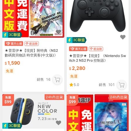
★普雷伊★【現貨】附特典《NS2
數碼寶貝物語 時空異客(中文版)》
★普雷伊★【現貨】《Nintendo Sw
itch 2 NS2 Pro 控制器》
1,590
2,280
免運
免運
銷售
16
5.0
銷售
101