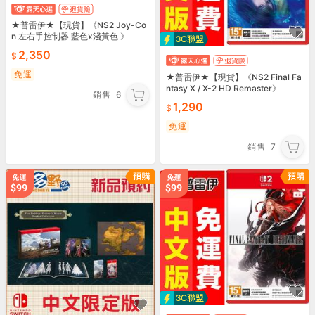
★普雷伊★【現貨】《NS2 Joy-Co
n 左右手控制器 藍色x淺黃色 》
2,350
免運
★普雷伊★【現貨】《NS2 Final Fa
ntasy X / X-2 HD Remaster》
銷售
6
1,290
免運
銷售
7