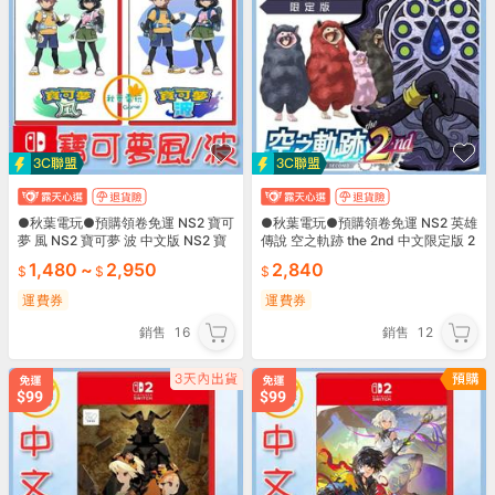
●秋葉電玩●預購領卷免運 NS2 寶可
●秋葉電玩●預購領卷免運 NS2 英雄
夢 風 NS2 寶可夢 波 中文版 NS2 寶
傳說 空之軌跡 the 2nd 中文限定版 2
可夢 風與波 2027年預計發售
026年9月17日預計發售
1,480
~
2,950
2,840
運費券
運費券
銷售
16
銷售
12