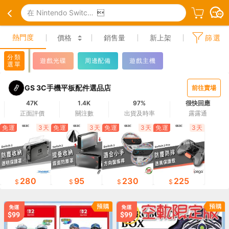
在 Nintendo Switch 2(NS2) 中搜尋

熱門度
價格
銷售量
新上架
篩選
分類
遊戲光碟
周邊配備
遊戲主機
選單
GS 3C手機平板配件選品店
前往賣場
47K
1.4K
97%
很快回應
正面評價
關注數
出貨及時率
露露通
免運
3天
免運
3天
免運
3天
免運
3天
280
95
230
225