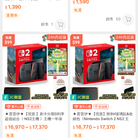
1,590
日預計發售
1,390
免運
運費券
銷售
50
銷售
1
★普雷伊★【現貨 】刷卡分期0利率
★普雷伊★【現貨】附9H玻璃貼&收
超值組合《 NS2主機 》主機一年保
納包《Nintendo Switch 2 NS2 主
固
機》台灣公司貨 一年保固
16,970
~
17,370
16,770
~
17,370
免運
免運