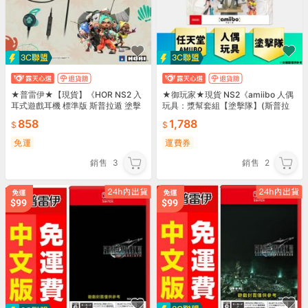
★普雷伊★【現貨】《HOR NS2 入
★御玩家★現貨 NS2《amiibo 人偶
耳式遊戲耳機 標準版 斯普拉遁 塗擊
玩具：漿幫套組【塗擊隊】(斯普拉
隊《NSX-241A》》
遁系列)》
858
1,788
免運
運費券
銷售
3
銷售
2