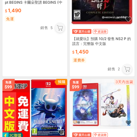
pt BEGINS 卡爾朵聖譜 BEGINS (中
文版)》7/16發售
1,490
免運
銷售
5
【就愛玩】預購 10/2 發售 NS2 P 的
謊言：完整版 中文版
1,450
運費券
銷售
2