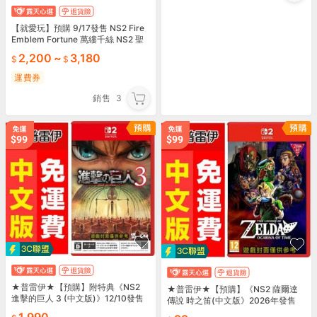
【就愛玩】預購 9/17發售 NS2 Fire
Emblem Fortune 萬縷千絲 NS2 聖
火降魔錄 中文
2,200
~
3,180
運費券
銷售
3
★普雷伊★【預購】附特典《NS2
★普雷伊★【預購】《NS2 薩爾達
進擊的巨人 3 (中文版)》12/10發售
傳說 時之笛(中文版》2026年發售