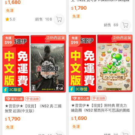
1,680
百變怪(亞中版)》
1,790
免運
免運
5.0
銷售
108
銷售
69
★普雷伊★【現貨】附特典 壓克力
★普雷伊★【現貨】《NS2 真‧三國
鑰匙圈《NS2 耀西與不可思議的圖鑑
無雙 起源(中文版》
(中文版)》5/21發售
1,690
1,790
免運
免運