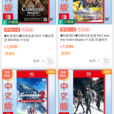
●秋葉電玩●預購領卷免運 NS2 Ano
●秋葉電玩●領卷免運 NS2 卡爾朵聖
ther Eden Begins 中文版 穿越時空
譜 BEGINS 中文版
的貓 9月27日預計
1,090
1,550
運費券
運費券
銷售
7
銷售
3