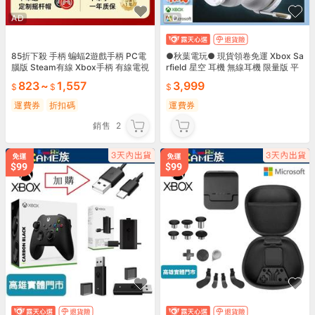
AD
AD
85折下殺 手柄 蝙蝠2遊戲手柄 PC電
●秋葉電玩● 現貨領卷免運 Xbox Sa
腦版 Steam有線 Xbox手柄 有線電視
rfield 星空 耳機 無線耳機 限量版 平
筆記本雙模式
行輸入貨
823
~
1,557
3,999
運費券
折扣碼
運費券
銷售
2