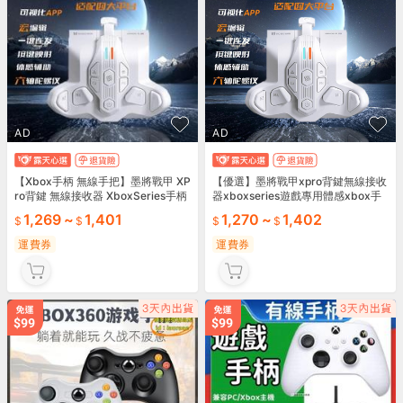
AD
AD
【Xbox手柄 無線手把】墨將戰甲 XP
【優選】墨將戰甲xpro背鍵無線接收
ro背鍵 無線接收器 XboxSeries手柄
器xboxseries遊戲專用體感xbox手
體感控制器 遊戲專用手把 背鍵設計
柄
1,269
~
1,401
1,270
~
1,402
手柄 臺灣現貨 🎮
運費券
運費券