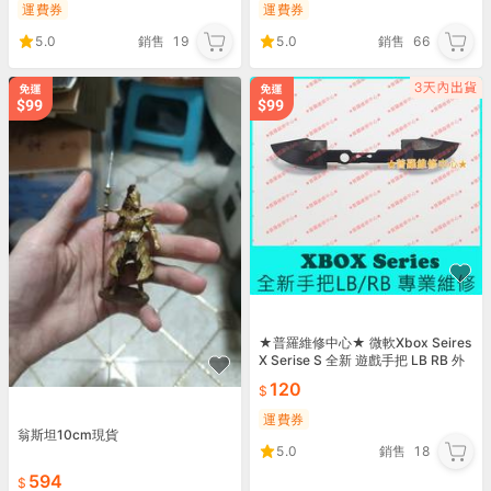
運費券
運費券
5.0
銷售
19
5.0
銷售
66
★普羅維修中心★ 微軟Xbox Seires
X Serise S 全新 遊戲手把 LB RB 外
按鍵
120
運費券
翁斯坦10cm現貨
5.0
銷售
18
594