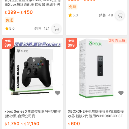
廠Xbox無線適配器 接收器 無線手把
免運
在電腦PC 支援Win10以上 微軟
399
~
450
5.0
銷售
48
免運
5.0
銷售
121
xbox Series X無線控制器/手把/搖桿
XBOXONE手把無線接收器/電腦端接
(磨砂黑)台灣公司貨
收器 新版2代 適用WIN10/XBOX SE
RIES S手把 桃園《蝦米小鋪》
1,750
~
2,150
600