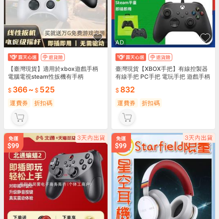
AD
AD
【臺灣現貨】適用於xbox遊戲手柄
臺灣現貨【XBOX手把】有線控製器
電腦電視steam性扳機有手柄
有線手把 PC手把 電玩手把 遊戲手柄
遊戲手把 steam遊戲
366
~
525
832
運費券
折扣碼
運費券
折扣碼