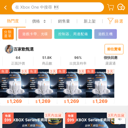
在 Xbox One 中搜尋

熱門度
價格
銷售量
新上架
篩選
分類
遊戲卡帶、光碟
控制器、周邊配備
遊戲主機
選單
百家歡甄選
前往賣場
64
51.8K
96%
很快回應
正面評價
商品數
出貨及時率
露露通
免運
3天
免運
3天
免運
3天
免運
3天
1,269
1,269
1,269
1,269