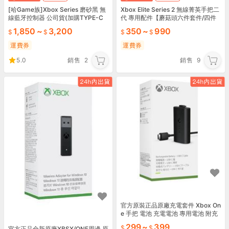
[哈Game族]Xbox Series 磨砂黑 無
Xbox Elite Series 2 無線菁英手把二
線藍牙控制器 公司貨(加購TYPE-C
代 專用配件【蘑菇頭六件套件/四件
線/同步充電套件/電腦用接收器)
金屬撥片/充電基座/長短撥片組】
1,850
~
3,200
350
~
990
運費券
運費券
5.0
銷售
2
銷售
9
官方原裝正品原廠充電套件 Xbox On
e 手把 電池 充電電池 專用電池 附充
電線XBOX同步充電 手把充電組
299
~
399
官方正品全新原廠XBSX/ONE周邊 原