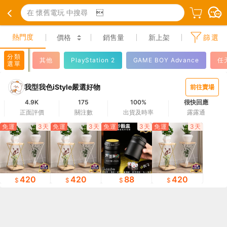
在 懷舊電玩 中搜尋

熱門度
價格
銷售量
新上架
篩選
分類
其他
PlayStation 2
GAME BOY Advance
任
選單
我型我色iStyle嚴選好物
前往賣場
4.9K
175
100%
很快回應
正面評價
關注數
出貨及時率
露露通
免運
3天
免運
3天
免運
3天
免運
3天
420
420
88
420