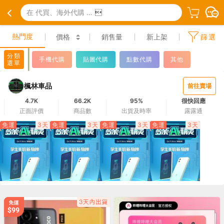
在 代買、海外代購 中搜尋

熱門度
價格
銷售量
新上架
篩選
分類
手機代購
貼圖代購
點數代購
其他
選單
楓林車品
前往賣場
4.7K
66.2K
95%
很快回應
正面評價
商品數
出貨及時率
露露通
免運
3天
免運
3天
免運
3天
免運
3天
6,498
6,498
6,498
6,498