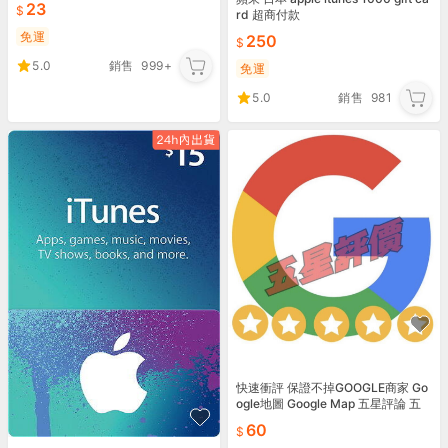
23
rd 超商付款
免運
250
5.0
銷售
999+
免運
5.0
銷售
981
快速衝評 保證不掉GOOGLE商家 Go
ogle地圖 Google Map 五星評論 五
星評價 谷歌地圖 評論
60