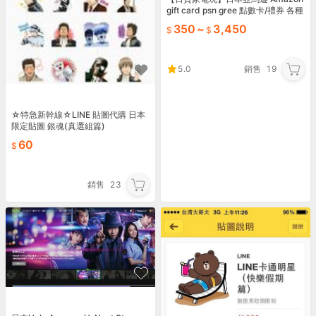
gift card psn gree 點數卡/禮券 各種
卡均可代購
350
~
3,450
5.0
銷售
19
☆特急新幹線☆LINE 貼圖代購 日本
限定貼圖 銀魂(真選組篇)
60
銷售
23