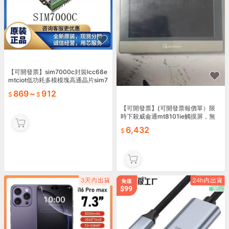
【可開發票】sim7000c封裝lcc68e
mtciot低功耗多模模塊高通晶片sim7
000【满额免運】
869
~
912
【可開發票】(可開發票報價單）限
時下殺威侖通mt8101ie觸摸屏，無
可挑剔可充新帶膜的靚貨，實物【满
6,432
额免運】