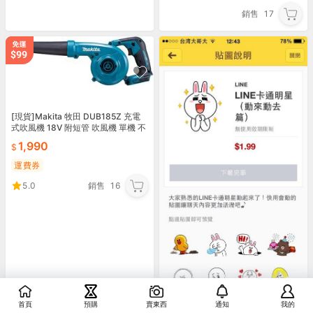
銷售
17
[現貨]Makita 牧田 DUB185Z 充電
式吹風機 18V 附短管 吹風機 單機 不
含電池
1,990
運費券
5.0
銷售
16
首頁
預購
賣東西
通知
我的