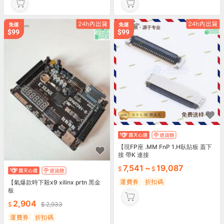
【現FP座 .MM FnP 1.H臥貼板 蓋下
接 帶K 連接
7,541
~
19,087
運費券
折扣碼
【氣爆款時下殺x9 xilinx prtn 黑金
板
2,904
2,933
運費券
折扣碼