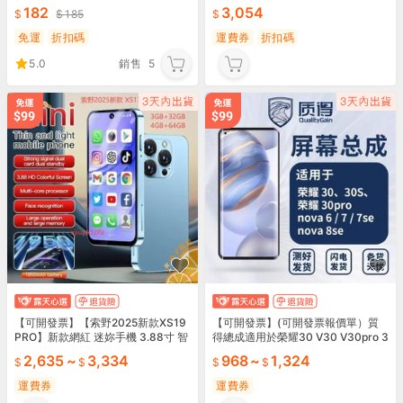
禮品卡 禮物卡/官方序號
高性價比
182
3,054
185
免運
折扣碼
運費券
折扣碼
5.0
銷售
5
【可開發票】【索野2025新款XS19
【可開發票】(可開發票報價單）質
PRO】新款網紅 迷妳手機 3.88寸 智
得總成適用於榮耀30 V30 V30pro 3
能觸摸屏手機 學生機 臺灣4GVOLT
0S nova67 nova7se nov
2,635
~
3,334
968
~
1,324
【
運費券
運費券