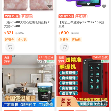
【適note88大理石紋磁吸翻蓋插卡
【海盜王帶適於ipd ir 219ir 15保護
支架note88
殼廠
321
600
324
606
運費券
折扣碼
運費券
折扣碼