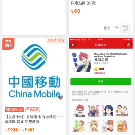
限定貼圖 (銀魂)
60
銷售
35
【君媛小鋪】香港聯通 香港移動 中
國移動 聯通 話費儲值
230
~
530