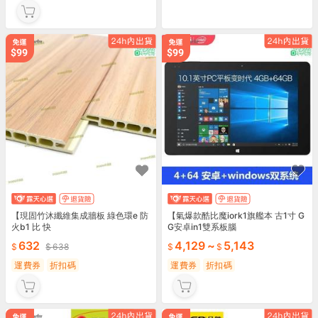
【現固竹沐纖維集成牆板 綠色環e 防
【氣爆款酷比魔iork1旗艦本 古1寸 G
火b1 比 快
G安卓in1雙系板腦
632
4,129
~
5,143
638
運費券
折扣碼
運費券
折扣碼