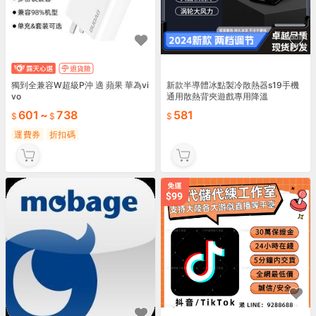
獨到全兼容W超級P沖 適 蘋果 華為vi
新款半導體冰點製冷散熱器s19手機
vo
通用散熱背夾遊戲專用降溫
601
~
738
581
運費券
折扣碼