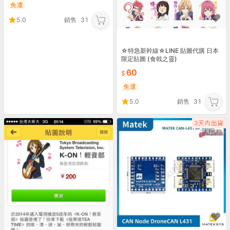
免運
5.0
銷售
31
☆特急新幹線☆LINE 貼圖代購 日本
限定貼圖 (食戟之靈)
60
免運
5.0
銷售
31