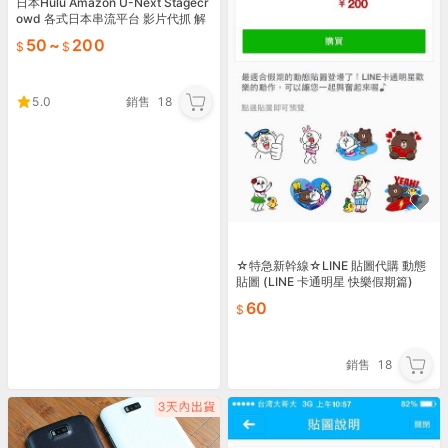
日本Hulu Amazon U-Next Stagecr
owd 各式日本串流平台 影片代抓 解
DRM
50
~
200
5.0
銷售
18
☆特急新幹線☆LINE 貼圖代購 動態
貼圖 (LINE 卡通明星 快樂假期篇)
60
銷售
18