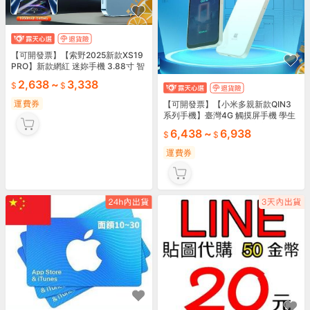
【可開發票】【索野2025新款XS19
PRO】新款網紅 迷妳手機 3.88寸 智
能觸摸屏手機 學生機 臺灣4GVOLT
2,638
~
3,338
運費券
【可開發票】【小米多親新款QIN3
系列手機】臺灣4G 觸摸屏手機 學生
手機 戒網手機 繁體中文註音輸入支
6,438
~
6,938
援LINE，無
運費券