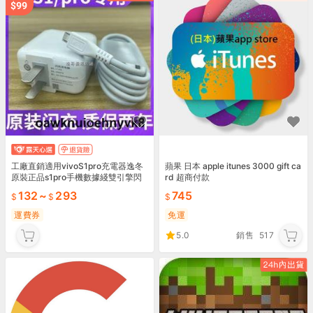
工廠直銷適用vivoS1pro充電器逸冬
蘋果 日本 apple itunes 3000 gift ca
原裝正品s1pro手機數據綫雙引擎閃
rd 超商付款
充快充
132
~
293
745
運費券
免運
5.0
銷售
517