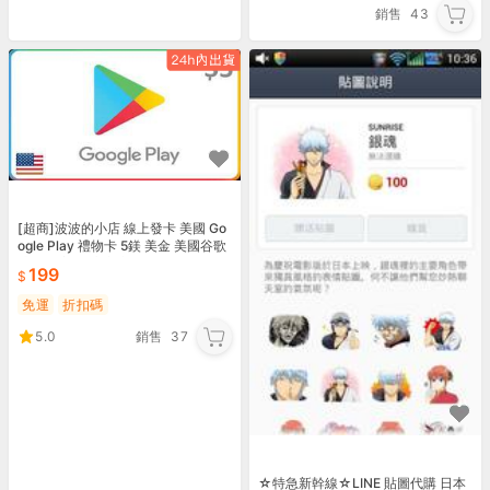
銷售
43
[超商]波波的小店 線上發卡 美國 Go
ogle Play 禮物卡 5鎂 美金 美國谷歌
禮物卡 美金/官方序號
199
免運
折扣碼
5.0
銷售
37
☆特急新幹線☆LINE 貼圖代購 日本