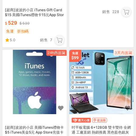
[超商]波波的小店 iTunes Gift Card
銷售
228
$15 美國iTunes禮物卡15元App Stor
e充值卡/序號
529
539
免運
折扣碼
5.0
銷售
7
[超商]波波的小店 美國iTunes禮物卡
吋平板電腦 6+128GB 雙卡雙待 全網
$5 iTunes美金5元 App Store充值卡
通 工廠直銷 熱銷推薦 黑色藍色銀灰