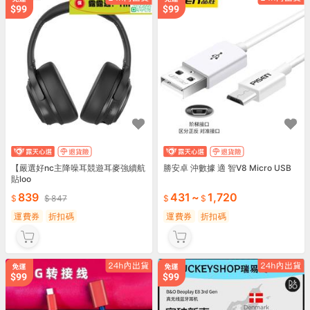
【嚴選好nc主降噪耳競遊耳麥強續航
勝安卓 沖數據 適 智V8 Micro USB
貼loo
839
431
~
1,720
847
運費券
折扣碼
運費券
折扣碼