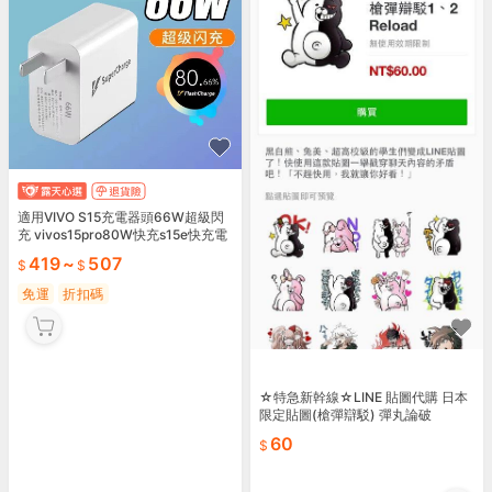
適用VIVO S15充電器頭66W超級閃
充 vivos15pro80W快充s15e快充電
頭
419
~
507
免運
折扣碼
☆特急新幹線☆LINE 貼圖代購 日本
限定貼圖(槍彈辯駁) 彈丸論破
60