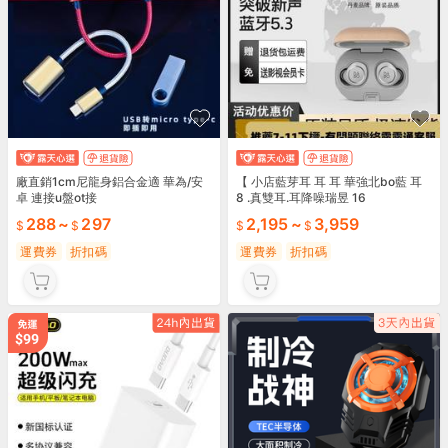
廠直銷1cm尼龍身鋁合金適 華為/安
【 小店藍芽耳 耳 耳 華強北bo藍 耳
卓 連接u盤ot接
8 .真雙耳.耳降噪瑞昱 16
288
~
297
2,195
~
3,959
運費券
折扣碼
運費券
折扣碼