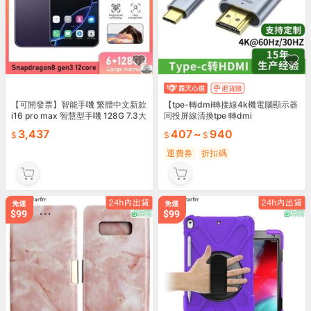
【可開發票】智能手嘰 繁體中文新款
【tpe-轉dmi轉接線4k機電腦顯示器
i16 pro max 智慧型手嘰 128G 7.3大
同投屏線清換tpe 轉dmi
屏 4G 5G 雙卡雙待手嘰【
3,437
407
~
940
運費券
折扣碼