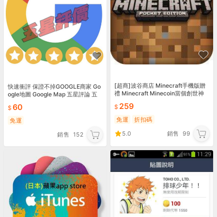
[超商]波谷商店 Minecraft手機版贈
快速衝評 保證不掉GOOGLE商家 Go
禮 Minecraft Minecoin當個創世神
ogle地圖 Google Map 五星評論 五
礦幣 我的世界 麥塊 金幣
星評價 谷歌地圖評價
259
60
免運
折扣碼
免運
5.0
銷售
99
銷售
152