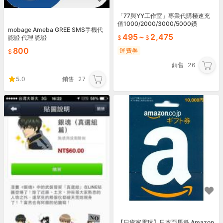
「77與YY工作室」專業代購極速充
值1000/2000/3000/5000鑽
mobage Ameba GREE SMS手機代
495
~
2,475
認證 代理 認證
800
運費券
銷售
26
5.0
銷售
27
【日貨家電玩】日本亞馬遜 Amazon