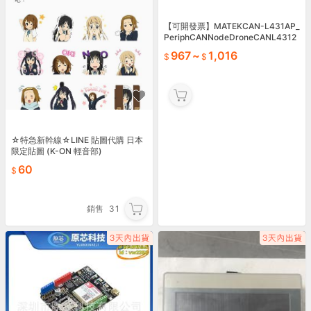
【可開發票】MATEKCAN-L431AP_
PeriphCANNodeDroneCANL4312
6X26【满额免運】
967
~
1,016
☆特急新幹線☆LINE 貼圖代購 日本
限定貼圖 (K-ON 輕音部)
60
銷售
31