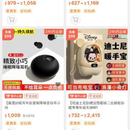
979
~
1,056
627
~
1,169
運費券
折扣碼
運費券
折扣碼
【嚴選好眠耳年款遮噪降噪音你耳小
【現迪士尼款槽沒熊暖移二合握寵你
待
暖學專年袋天神l91
1,009
732
~
2,415
1,019
運費券
折扣碼
運費券
折扣碼