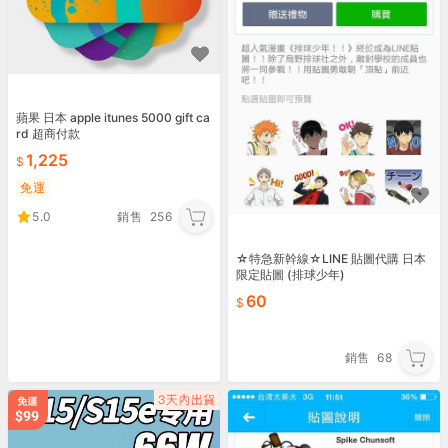
蘋果 日本 apple itunes 5000 gift ca
rd 超商付款
1,225
免運
5.0
銷售
256
☆特急新幹線☆LINE 貼圖代購 日本
限定貼圖 (排球少年)
60
銷售
68