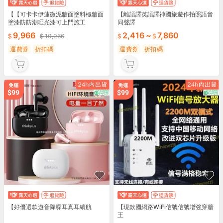
【【可卡卡伊蓮微泥牆面塗料極牆面
【離語譯英語譯神國旅遊作拍照語音
塗漆防防潮啞光漆可上門施工
同聲譯
9,966
2,416
~
7,860
10,066
運費券
折扣碼
運費券
折扣碼
【好優選款遊音降噪耳真耳續航
【現款國網路WiFi信號信號增強穿牆
王