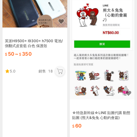
英派H9500+ I9300+ h7500 電池/
側翻式皮套藍 白色 保護殼
50
~
350
5.0
銷售
18
☆特急新幹線☆LINE 貼圖代購 動態
貼圖 (熊大&兔兔 心動約會篇)
60