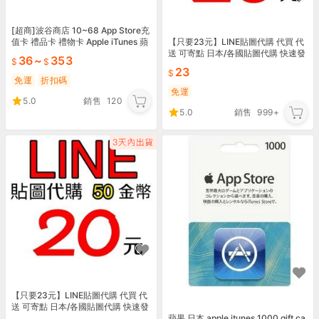
[超商]波谷商店 10~68 App Store充
【只要23元】LINE貼圖代購 代買 代
值卡 禮品卡 禮物卡 Apple iTunes 蘋
送 可寄點 日本/各國貼圖代購 快速發
果禮品卡/官方序號
36
~
353
圖
23
免運
折扣碼
免運
5.0
銷售
120
5.0
銷售
999+
【只要23元】LINE貼圖代購 代買 代
送 可寄點 日本/各國貼圖代購 快速發
圖
蘋果 日本 apple itunes 1000 gift ca