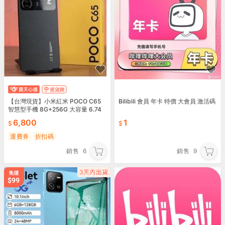
【台灣現貨】小米紅米 POCO C65
Bilibili 會員 年卡 特價 大會員 激活碼
智慧型手機 8G+256G 大容量 6.74
吋 八核心 4G全網通
6,800
1
運費券
折扣碼
銷售
6
銷售
9