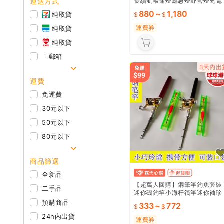
運送方式
長續航帳篷燈應急燈野營燈充電
式照明燈新款
880
~
1,180
純取貨
運費券
純取貨
純取貨
ｉ郵箱
運費
免運費
30元以下
50元以下
80元以下
商品篩選
全新品
【超萬人回購】鋼筆竿釣魚套裝
二手品
迷你磯釣竿小海杆筏竿迷你袖珍
成人兒童魚竿冰釣竿
預購商品
333
~
772
24h內出貨
運費券