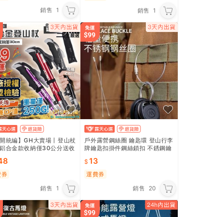
銷售
1
銷售
1
開統編】GH大賣場丨登山杖
戶外露營鋼絲圈 鑰匙環 登山行李
鋁合金款收納僅30公分送收
牌鑰匙扣掛件鋼絲鎖扣 不銹鋼鑰
 摺疊登山杖 折疊登山杖 伸
匙鏈掛繩
48
13
山杖 鋁合金折疊手杖
費券
運費券
銷售
1
銷售
20