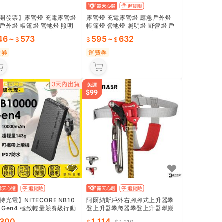
開發票】露營燈 充電露營燈
露營燈 充電露營燈 應急戶外燈
戶外燈 帳篷燈 營地燈 照明
帳篷燈 營地燈 照明燈 野營燈 戶
野營燈 戶外照明燈 充電led燈
外照明燈 充電led燈 小夜燈 手電
46
~
573
595
~
632
燈 手電筒 戶
筒 新升級
費券
運費券
特光電】NITECORE NB10
阿爾納斯戶外右腳腳式上升器攀
0 Gen4 極致輕量競賽級行動
登上升器攀爬器攀登上升器攀巖
碳纖維 143g 10000mAh
裝備
,300
1,114
1,210