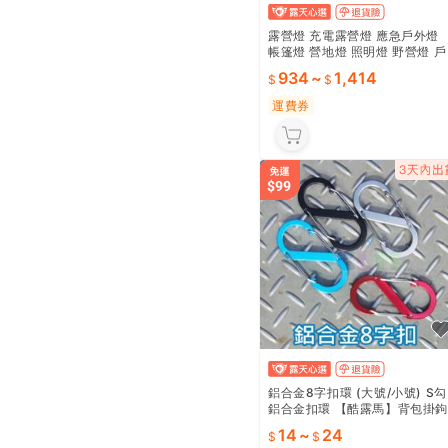
露營燈 充電露營燈 應急戶外燈
帳篷燈 營地燈 照明燈 野營燈 戶
外照明燈 充電led燈 小夜燈 手
934
~
1,414
筒 沃爾森
運費券
鋁合金8字扣環 (大號/小號) S勾
鋁合金扣環 【酷露馬】背包掛鉤
S掛勾 S鉤 8字勾 掛燈勾CH01
14
~
24