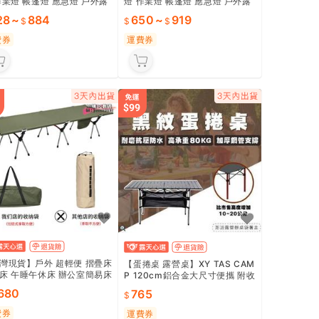
作業燈 帳篷燈 應急燈 戶外露
燈 作業燈 帳篷燈 應急燈 戶外露
 夜市擺攤燈 天幕照明燈 緊
營燈 夜市擺攤燈 天幕照明燈 緊
28
~
884
650
~
919
明燈
急照明燈
費券
運費券
灣現貨】戶外 超輕便 摺疊床
【蛋捲桌 露營桌】XY TAS CAM
床 午睡午休床 辦公室簡易床
P 120cm鋁合金大尺寸便攜 附收
納袋露營蛋捲桌 戶外摺疊 桌 野
,680
765
餐桌 露營裝備 便攜收納 大尺寸1
20cm 戶外桌 野營必備 ⛺
費券
運費券