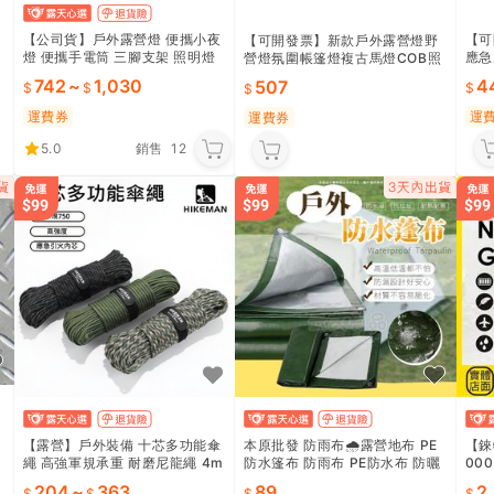
【公司貨】戶外露營燈 便攜小夜
【可
【可開發票】新款戶外露營燈野
燈 便攜手電筒 三腳支架 照明燈
應急
營燈氛圍帳篷燈複古馬燈COB照
電
天幕帳篷燈 氛圍燈
燈 
明手提營地燈
742
~
1,030
4
507
小夜
運費券
運
運費券
5.0
銷售
12
【露營】戶外裝備 十芯多功能傘
本原批發 防雨布🌧️露營地布 PE
【錸
繩 高強軍規承重 耐磨尼龍繩 4m
防水篷布 防雨布 PE防水布 防曬
00
3
m粗度 露營登山繩 傘兵繩 引火
遮雨布 露營天幕 遮陽帆布 露營
電源 
204
~
363
89
2