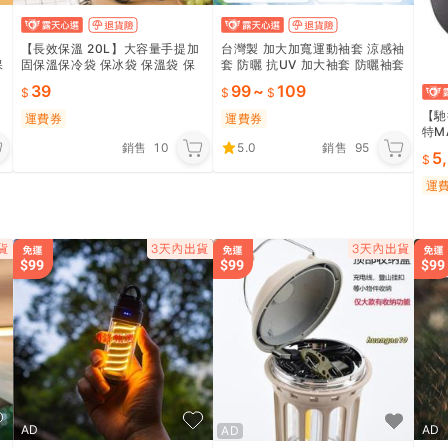
【長效保溫 20L】大容量手提加
台灣製 加大加寬運動袖套 涼感袖
保
固保溫保冷袋 保冰袋 保溫袋 保
套 防曬 抗UV 加大袖套 防曬袖套
溫箱 保冷袋 外送保溫包 小箱 露
反光 XXL 男女適用
39
99
~
109
營 野餐｜TOSG31
【馳
運費券
運費券
特M
銷售
10
5.0
銷售
95
愛迪
5
運
AD
AD
AD