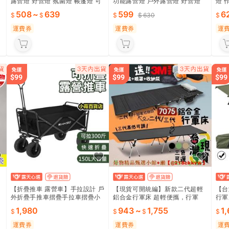
露營燈 野營燈 氛圍燈 帳篷燈 可
功能露營燈 戶外露營燈 野營燈
燈 
充電露營燈 迷你露營燈 便捷式露
照明燈 手電筒 摺疊燈 帳篷燈 充
營燈
508
~
639
599
6
630
營燈 小型手電筒 現貨免運
電款
急照
運費券
運費券
運
【折疊推車 露營車】手拉設計 戶
【現貨可開統編】新款二代超輕
【台
外折疊手推車摺疊手拉車摺疊小
鋁合金行軍床 超輕便攜，行軍
行軍
推車 露營推車野餐車快遞車 戶外
床，折疊床，機車露營
單
1,980
943
~
1,755
1
露營手拉推車露營手拉推車外出
推車 露營必備 戶外必備 送禮首
運費券
運費券
運