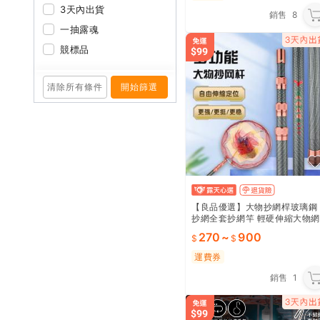
3天內出貨
銷售
8
一抽露魂
競標品
清除所有條件
開始篩選
【良品優選】大物抄網桿玻璃鋼
抄網全套抄網竿 輕硬伸縮大物網
桿撈魚網兜疊網頭
270
~
900
運費券
銷售
1