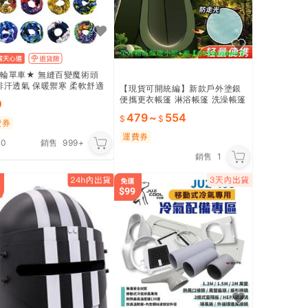
輪單車★ 無縫百變魔術頭
排汗透氣 保暖禦寒 柔軟舒適
【現貨可開統編】新款戶外塗銀
抗曬 戶外活動皆宜
便攜更衣帳篷 淋浴帳篷 洗澡帳篷
0
露營淋浴帳 廁所帳篷 衛浴帳篷
479
~
554
淋浴帳 露營用品 野營廁所
費券
運費券
.0
銷售
999+
銷售
1