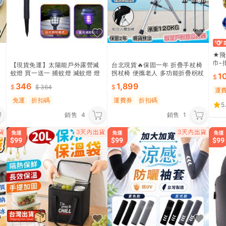
★飛
巾-
【現貨免運】太陽能戶外露營滅
台北現貨🔥保固一年 折疊手杖椅
防風
蚊燈 買一送一 捕蚊燈 滅蚊燈 燈
拐杖椅 便攜老人 多功能折疊柺杖
1
太陽能燈 花園燈 露營燈 捕蚊 燈
凳 户外手杖 手杖座椅 柺杖凳 手
346
1,899
364
燈具
杖凳 登山杖 可坐柺
運
免運
折扣碼
運費券
折扣碼
5
銷售
4
銷售
1