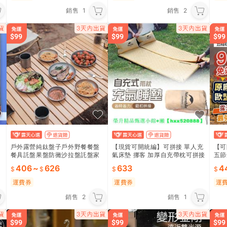
選
銷售
1
銷售
2
戶外露營純鈦盤子戶外野餐餐盤
【現貨可開統編】可拼接 單人充
【可
餐具託盤果盤防黴沙拉盤託盤家
氣床墊 挪客 加厚自充帶枕可拼接
五節
用菜盤碟子
氣墊 防潮墊 兩色 睡墊 露營 戶外
納袋
406
~
626
633
4
縮登
運費券
運費券
運
銷售
2
銷售
1