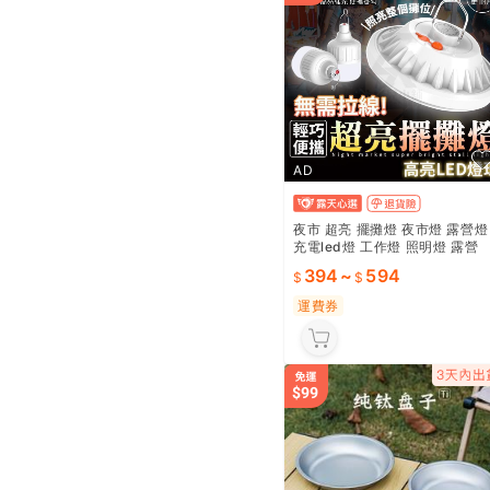
AD
夜市 超亮 擺攤燈 夜市燈 露營燈
充電led燈 工作燈 照明燈 露營
飛碟燈 戶外照明燈 帳篷燈
394
~
594
運費券