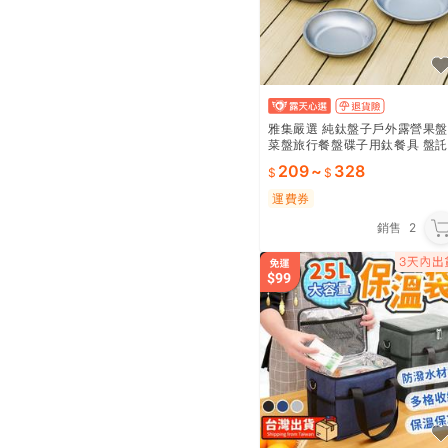
雅集嚴選 純鈦盤子戶外露營果盤
菜盤旅行餐盤碟子用鈦餐具 盤託
盤戶外廚具
209
~
328
運費券
銷售
2