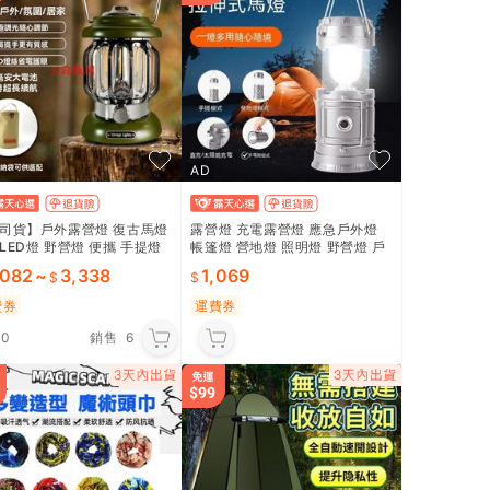
AD
司貨】戶外露營燈 復古馬燈
露營燈 充電露營燈 應急戶外燈
LED燈 野營燈 便攜 手提燈
帳篷燈 營地燈 照明燈 野營燈 戶
燈 超長續航 氛圍燈
外照明燈 充電led燈 小夜燈 手電
,082
~
3,338
1,069
筒 戶外露
費券
運費券
.0
銷售
6