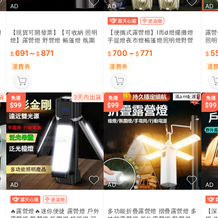
AD
AD
AD
燈
【現貨可開發票】【可收納 照明
【便攜式露營燈】l而d燈擺攤燈
露營
燈】露營燈 野營燈 帳篷燈 氛圍
手提燈夜市燈帳篷燈照明燈野營
照明
燈 地攤燈 探照燈 釣魚燈 戶外露
燈戶外露營燈緊急照明燈
明燈
691
~
871
700
~
771
5
營燈 LED露營燈
燈
運費券
運費券
運
AD
AD
AD
🔥露營燈🔥迷你便捷 露營燈 戶外
多功能折疊露營燈 摺疊露營燈 多
【深