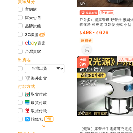
賣家身分
AD
官網購
露天心選
戶外多功能露營燈 野營燈 氛圍
帳篷燈 可充電 迷妳便捷式 小型
品牌旗艦
手電筒
498
~
626
3C聯盟
運費券
賣家
台灣賣家
出貨地
海外出貨
付款方式
取貨付款
取貨付款
取貨付款
AD
拍錢包
P幣
【甄選】露營燈手電筒可充電超