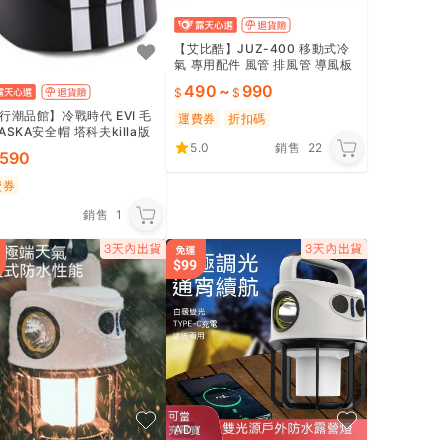
【艾比酷】JUZ-400 移動式冷
氣 專用配件 風管 排風管 導風板
前出風口接頭 HEPA活性碳雙濾
490
~
990
網 露營 悠遊戶外
行潮品館】冷戰時代 EVI 毛
運費券
折扣碼
ASKA安全帽 塔科夫killa版
5.0
銷售
22
王 社會人三道杠
,590
費券
銷售
1
AD