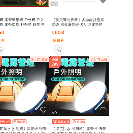
AD
燈 露營氣氛燈 戶外燈 戶外
【現貨可開發票】多功能折疊露
燈 露營提燈 野營燈 露營照
營燈 摺疊露營燈 多功能露營燈
 戶外照明 復古露營燈 帳篷
戶外露營燈 野營燈 照明燈 手電
50
603
筒 摺疊燈 帳篷燈 充電款
費券
運費券
AD
度防水 照明燈】露營燈 野營
【深度防水 照明燈】露營燈 野營