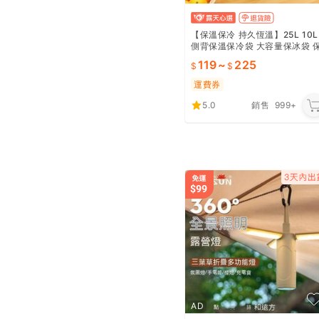
【保溫保冷 持久恆溫】25L 10L
側背保溫保冷袋 大容量保冰袋 
溫袋 保鮮袋 保溫箱 野餐包 露營
119
~
225
包｜HOSDC1
運費券
5.0
銷售
999+
AD