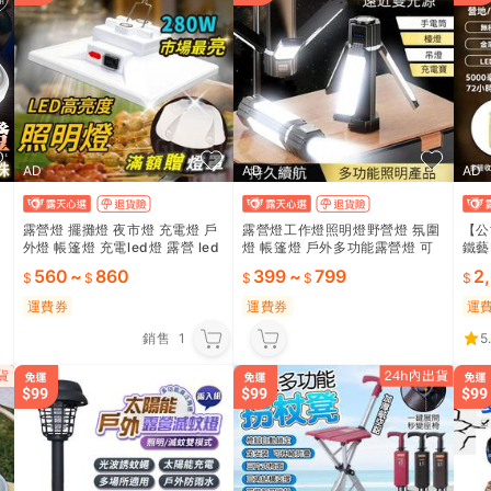
AD
AD
AD
露營燈 擺攤燈 夜市燈 充電燈 戶
露營燈工作燈照明燈野營燈 氛圍
【公
外燈 帳篷燈 充電led燈 露營 led
燈 帳篷燈 戶外多功能露營燈 可
鐵藝
燈 led 照明燈
充電迷你便捷式小型手電筒
帳篷
560
~
860
399
~
799
2
運費券
運費券
運
銷售
1
5