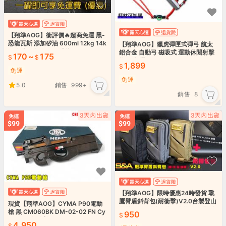
【翔準AOG】衝評價🔥超商免運 黑-
恐龍瓦斯 添加矽油 600ml 12kg 14k
【翔準AOG】獵虎彈匣式彈弓 航太
g 公斤 氣瓶 GBB 瓦斯槍用
鋁合金 自動弓 磁吸式 運動休閒射擊
170
~
175
按鈕/板機
1,899
免運
免運
5.0
銷售
999+
銷售
8
【翔準AOG】限時優惠24時發貨 戰
鷹臂盾斜背包(耐衝擊)V2.0台製登山
現貨【翔準AOG】CYMA P90電動
露營SNA6A防身捷運中捷防砍 臂盾
槍 黑 CM060BK DM-02-02 FN Cy
950
包
berGun 衝鋒槍 AEG
4,950