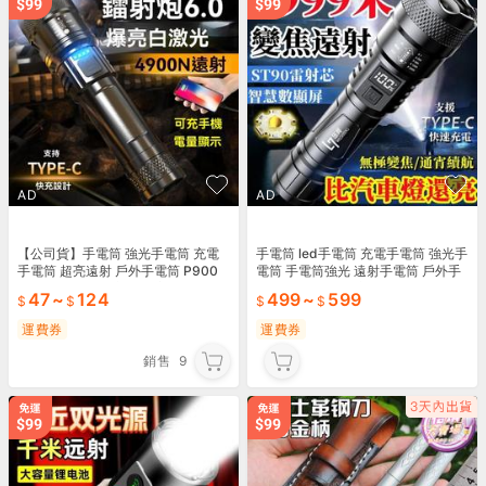
AD
AD
【公司貨】手電筒 強光手電筒 充電
手電筒 led手電筒 充電手電筒 強光手
手電筒 超亮遠射 戶外手電筒 P900
電筒 手電筒強光 遠射手電筒 戶外手
強光手電筒 便攜充電 超亮戶外變焦
電筒 露營手電筒 應急手電筒
47
~
124
499
~
599
疝氣手電
運費券
運費券
銷售
9