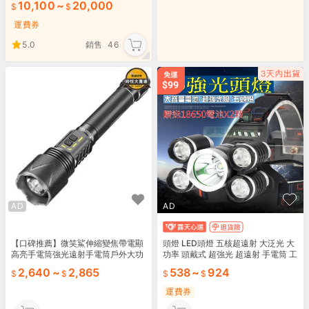
10,100
~
20,000
運費券
5.0
銷售
46
AD
AD
【口碑推薦】微笑鯊伸縮變焦帶電顯
頭燈 LED頭燈 五核超遠射 大泛光 大
高亮手電筒強光遠射手電筒戶外大功
功率 頭戴式 超強光 超遠射 手電筒 工
率多功能
作燈 登山 露營 釣魚
2,640
~
2,865
538
~
924
運費券