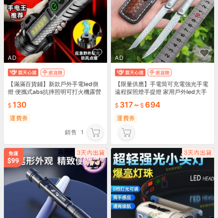
AD
AD
【滿滿百貨鋪】新款戶外手電led側
【限量供應】手電筒可充電強光手電
燈 便攜式abs抗摔照明可打火機露營
遠程探照燈手提燈 家用戶外led大手
迷妳手電
電筒遠射超亮照明燈 購物市集
130
317
~
694
運費券
運費券
銷售
1