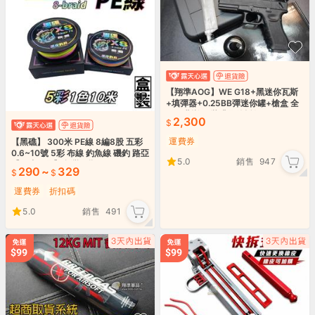
【翔準AOG】WE G18+黑迷你瓦斯
+填彈器+0.25BB彈迷你罐+槍盒 全
配 瓦斯槍可裝瞄具後托魚骨長彈匣
2,300
運費券
【黑礁】 300米 PE線 8編8股 五彩
0.6~10號 5彩 布線 釣魚線 磯釣 路亞
5.0
銷售
947
【黑皮釣具】台灣現貨
290
~
329
運費券
折扣碼
5.0
銷售
491