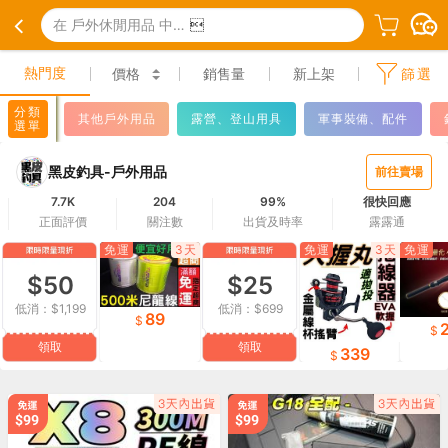
在 戶外休閒用品 中搜尋

熱門度
價格
銷售量
新上架
篩選
分類
其他戶外用品
露營、登山用具
軍事裝備、配件
選單
黑皮釣具-戶外用品
前往賣場
7.7K
204
99%
很快回應
正面評價
關注數
出貨及時率
露露通
免運
3天
免運
3天
免運
$50
$25
低消：$1,199
低消：$699
89
領取
領取
339