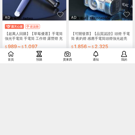
AD
AD
【超萬人回購】【草莓優選】手電筒
【可開發票】【品質認證】頭燈 手電
強光手電筒 手電筒 工作燈 露營燈 充
筒 夜釣燈 感應手電筒頭燈強光超亮
電手電筒 沃爾森筆型爆亮強光手電遠
可充電充電釣魚專用頭戴式續航超長
989
~
1,097
1,856
~
2,325
射筆式小型便
戶外【满额免運】
運費券
首頁
預購
賣東西
通知
我的
銷售
1
AD
AD