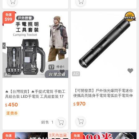
AD
AD
【可開發票】戶外強光爆閃手電迷你
🔥【台灣現貨】🔥手提式電筒 手動工
便攜高亮隨身手電筒電弧款手電筒伸
具組合裝 LED手電筒 工具組套裝 17
縮變焦
合1工具套裝 露營 家庭必備 應急 工
970
450
具
運費券
銷售
1