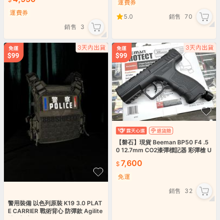
運費券
運費券
5.0
銷售
70
銷售
3
【磐石】現貨 Beeman BP50 F4 .5
0 12.7mm CO2漆彈標記器 彩彈槍 U
NF4
7,600
免運
銷售
32
警用裝備 以色列原裝 K19 3.0 PLAT
E CARRIER 戰術背心 防彈款 Agilite
特種部隊