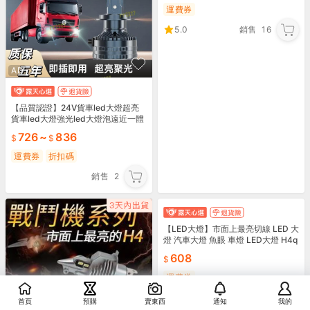
運費券
5.0
銷售
16
AD
【品質認證】24V貨車led大燈超亮
貨車led大燈強光led大燈泡遠近一體
H4H1H7聚光
726
~
836
運費券
折扣碼
銷售
2
AD
【LED大燈】市面上最亮切線 LED 大
燈 汽車大燈 魚眼 車燈 LED大燈 H4q
swj
608
運費券
銷售
1
首頁
預購
賣東西
通知
我的