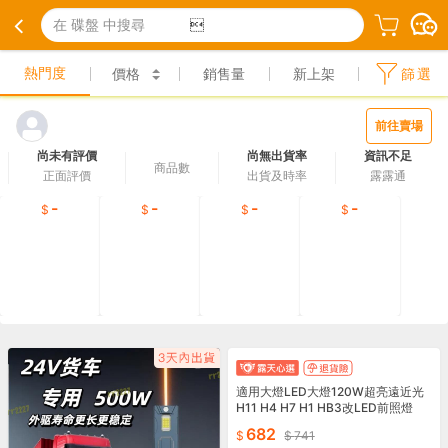
在 碟盤 中搜尋

熱門度
價格
銷售量
新上架
篩選
前往賣場
尚未有評價
尚無出貨率
資訊不足
商品數
正面評價
出貨及時率
露露通
免運
免運
免運
免運
-
-
-
-
AD
適用大燈LED大燈120W超亮遠近光
H11 H4 H7 H1 HB3改LED前照燈
682
741