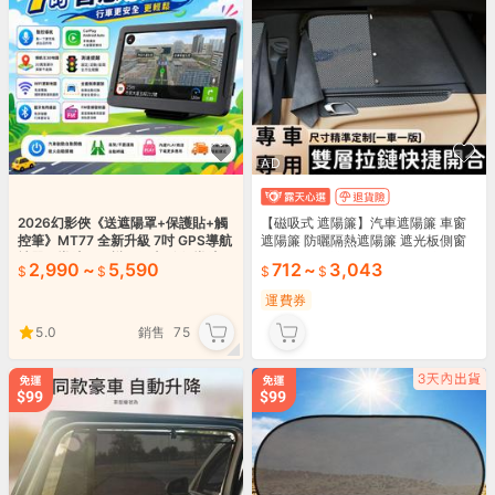
AD
2026幻影俠《送遮陽罩+保護貼+觸
【磁吸式 遮陽簾】汽車遮陽簾 車窗
控筆》MT77 全新升級 7吋 GPS導航
遮陽簾 防曬隔熱遮陽簾 遮光板側窗
神器｜導航＋娛樂＋倒車影像 導航王
簾 隱私紗網遮陽簾 車載車用遮陽簾
2,990
~
5,590
712
~
3,043
地圖
運費券
5.0
銷售
75