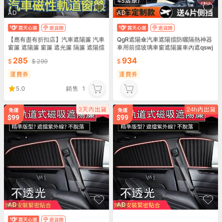
AD
AD
【應有盡有折扣店】汽車遮陽簾 汽車
QgR遮陽傘汽車遮陽擋防曬隔熱神器
窗簾 遮陽簾 窗簾 遮光簾 隔簾 遮陽擋
車用前擋玻璃車窗遮陽簾車內遮qswj
車用窗簾 車用遮陽 防曬隔 磁吸 磁性
285
934
299
軌道
運費券
運費券
5.0
銷售
1
AD
AD