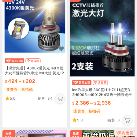
【現貨免運】4300k暖黃光 led車燈
大功率雙銅管汽車燈 led大燈 黃光12
V24VH7H1H4h11
494
~
602
運費券
折扣碼
led汽車大燈 360度H1H7H11超亮D
2H9005led9012H4遠近一體激光燈
5.0
銷售
34
泡
2,386
~
2,936
運費券
折扣碼
5.0
銷售
3