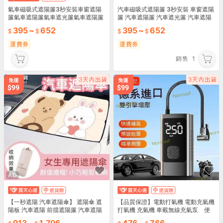
氣車磁吸式遮陽簾3秒安裝車窗遮陽
汽車磁吸式遮陽簾 3秒安裝 車窗遮陽
簾氣車遮陽簾氣車遮光簾氣車遮陽簾
簾 汽車遮陽簾 汽車遮光簾 汽車遮陽
磁吸氣車窗簾遮陽
簾磁吸 汽車窗簾遮陽
395
~
652
395
~
652
運費券
運費券
銷售
1
AD
【一秒遮陽 汽車遮陽傘】 遮陽傘 遮
【品質保證】電動打氣機 電動充氣機
陽板 汽車遮陽 前擋遮陽簾 汽車遮陽
打氣機 充氣機 車載無線充氣泵 便
板 汽車隔熱傘 前擋遮陽傘 擋風玻璃
攜式汽車用打氣泵 電動轎車車用高