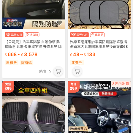
AD
AD
【公司貨】汽車遮陽簾 自動伸縮 防
汽車遮陽簾網紗車窗防曬隔熱遮陽擋
曬隔惹 遮陽擋 車窗窗簾 升降遮光 隱
側窗車內遮陽闆車用遮光後窗簾j868
私 前檔車用
668
~
3,578
48
~
133
運費券
折扣碼
運費券
銷售
5