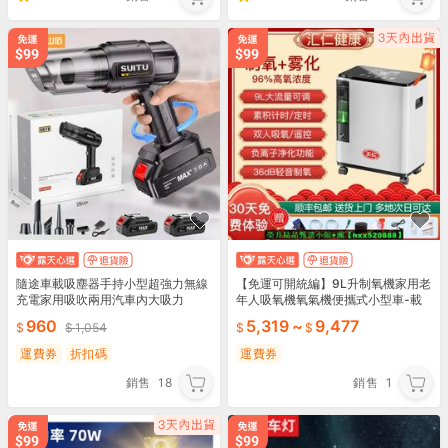
隨途車載吸塵器手持小型超強力無線
【免運可開統編】9L升制氧機家用老
充電家用吸吹兩用汽車內大吸力
年人吸氧機氧氣機便攜式小型車-載
帶霧化
960
5,319
~
9,477
1,054
運費券
折扣碼
運費券
銷售
18
銷售
1