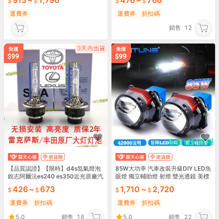
913
~
1,796
476
~
766
遮陽
壓打氣
運費券
運費券
折扣碼
銷售
12
【品質認證】【限時】d4s氙氣燈泡
85W大功率 汽車改裝升級DIY LED魚
銳志阿爾法es240 es350近光原廠汽
眼燈 獨立輔助燈 射燈 雙光透鏡 美標
車大燈
切線 廣角光型
426
~
673
1,710
~
2,720
運費券
折扣碼
運費券
折扣碼
5.0
銷售
16
5.0
銷售
22