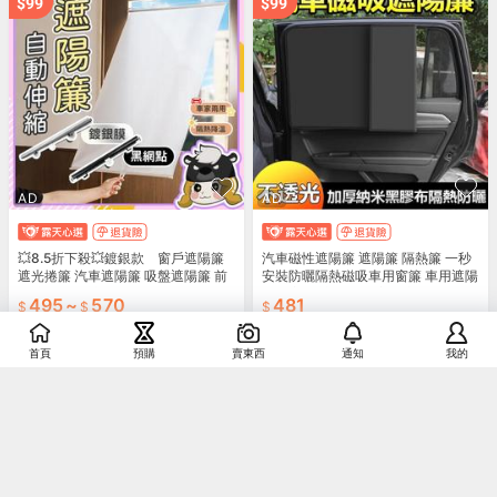
AD
AD
💥8.5折下殺💥鍍銀款 窗戶遮陽簾
汽車磁性遮陽簾 遮陽簾 隔熱簾 一秒
遮光捲簾 汽車遮陽簾 吸盤遮陽簾 前
安裝防曬隔熱磁吸車用窗簾 車用遮陽
擋遮陽 伸縮遮陽簾 車用
車用窗簾 遮陽擋 車窗玻璃防曬
495
~
570
481
運費券
運費券
首頁
預購
賣東西
通知
我的