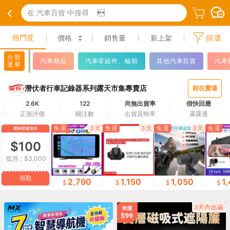
在 汽車百貨 中搜尋

熱門度
價格
銷售量
新上架
篩選
分類
汽車精品
汽車零組件、輪胎
其他汽車百貨
汽車
選單
潛伏者行車記錄器系列露天市集專賣店
前往賣場
2.6K
122
尚無出貨率
很快回應
正面評價
關注數
出貨及時率
露露通
免運
3天
免運
3天
免運
3天
免運
$100
低消：$3,000
領取
1,050
2,790
1,150
1