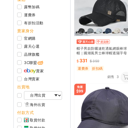
露幣加碼
運費券
有折扣活動
賣家身分
AD
官網購
露天心選
帽子男款防曬速乾透氣網眼棒球
帽｜國潮風男士棒球帽遮陽字母
品牌旗艦
帽
331
359
3C聯盟
運費券
折扣碼
賣家
銷售
3
台灣賣家
出貨地
海外出貨
付款方式
取貨付款