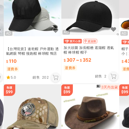
AD
AD
AD
加大頭圍 加長帽檐 遮陽帽 透氣
【台灣現貨】速乾帽 戶外運動 透
帽子
帽 棒球帽 帽子
氣網眼 彎帽 慢跑帽 棒球帽 鴨舌
小｜
帽 薄款 防曬 遮陽帽 運動帽 帽子
頂
307
~
352
110
4
透氣帽
運費券
運費券
運
銷售
2
5.0
銷售
202