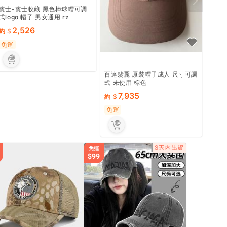
賓士-賓士收藏 黑色棒球帽可調
式logo 帽子 男女通用 rz
2,526
約
免運
百達翡麗 原裝帽子成人 尺寸可調
式 未使用 棕色
7,935
約
免運