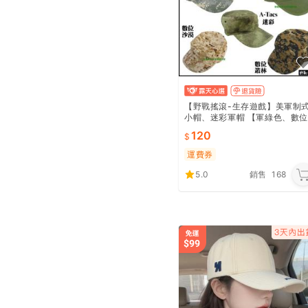
【野戰搖滾-生存遊戲】美軍制
小帽、迷彩軍帽 【軍綠色、數位
沙漠、數位叢林、ACU迷彩、A
120
Tacs迷彩】小兵帽戰術帽
運費券
5.0
銷售
168