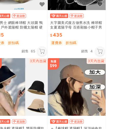
男士 網眼棒球帽 大頭圍 鴨
大字圍美式復古做舊水洗 棒球帽
 戶外遮陽帽 防曬太陽帽 硬
女夏遮陽字母 百搭顯臉小帽子男
夏季薄款
15
435
費券
折扣碼
運費券
折扣碼
銷售
65
銷售
4
【漁夫帽 遮陽帽】雙面防曬款
🧢【棒球帽 遮陽帽】深頂純色款