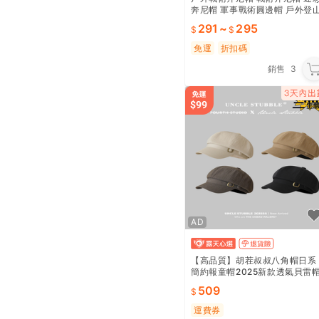
奔尼帽 軍事戰術圓邊帽 戶外登
漁夫帽 旅行漁夫帽 釣魚漁夫帽
291
~
295
打獵漁夫帽 軍帽 漁夫帽
免運
折扣碼
銷售
3
AD
【高品質】胡茬叔叔八角帽日系
簡約報童帽2025新款透氣貝雷
帽女帽夏
509
運費券