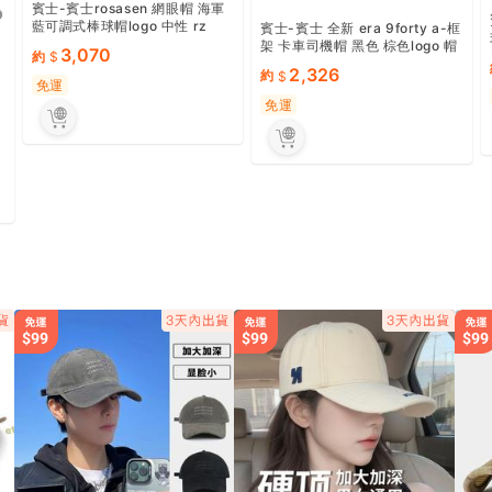
賓士-賓士rosasen 網眼帽 海軍
藍可調式棒球帽logo 中性 rz
賓士-賓士 全新 era 9forty a-框
架 卡車司機帽 黑色 棕色logo 帽
3,070
約
子 rz
2,326
約
免運
免運