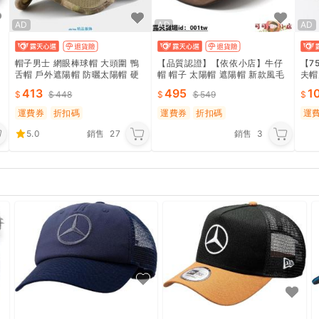
AD
AD
AD
帽子男士 網眼棒球帽 大頭圍 鴨
【品質認證】【依依小店】牛仔
【7
舌帽 戶外遮陽帽 防曬太陽帽 硬
帽 帽子 太陽帽 遮陽帽 新款風毛
夫帽
頂 夏季薄款
呢帽麂皮絨男士女士情侶帽毛呢
原宿
413
495
1
448
549
西部牛仔禮帽
運費券
折扣碼
運費券
折扣碼
運
5.0
銷售
27
銷售
3