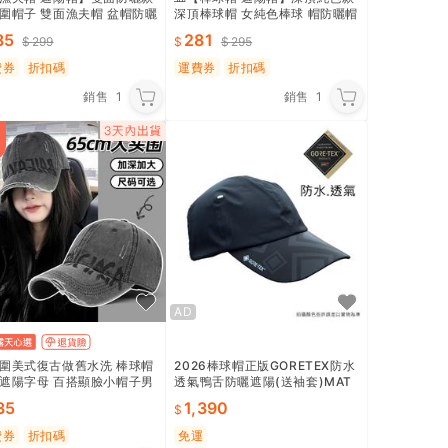
圍帽子 雙面漁夫帽 盆帽防曬
深頂棒球帽 女純色棒球 帽防曬帽
遮陽防紫外 線太 陽帽韓 版簡
遮 陽帽休閒帽 帽子男帽子 情侶
85
281
299
295
夫 水桶帽日系 顯臉小圓臉
帽嘻哈 帽太 陽帽棒 球帽遮陽帽
戴帽子 男女必備
男生帽子款 夏日防護
費券
折扣碼
運費券
折扣碼
銷售
1
銷售
1
AD
圍美式復古做舊水洗 棒球帽
2026棒球帽正版GORETEX防水
遮陽字母 百搭顯臉小帽子男
透氣鴨舌防曬遮陽(送袖套)MAT
T同級北臉NorthFace山頂鳥登
35
1,390
山健行慢跑運動
費券
折扣碼
免運