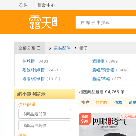
公告
幫助中心
全部分類
男裝配件
帽子
棒球帽
遮陽帽
6483
5969
毛線/針織帽
扁帽/鴨舌帽
2483
3448
遮陽/網球帽
藤編/草帽
1010
377
相關商品超過 94,766 筆
縮小範圍顯示
排序
熱門度
價格
銷
價格篩選
優惠