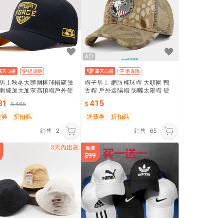
AD
男士秋冬大頭圍棒球帽顯臉
帽子男士 網眼棒球帽 大頭圍 鴨
刺繡加大加深高頂帽戶外硬
舌帽 戶外遮陽帽 防曬太陽帽 硬
頂 夏季薄款
31
415
468
費券
折扣碼
運費券
折扣碼
銷售
2
銷售
65