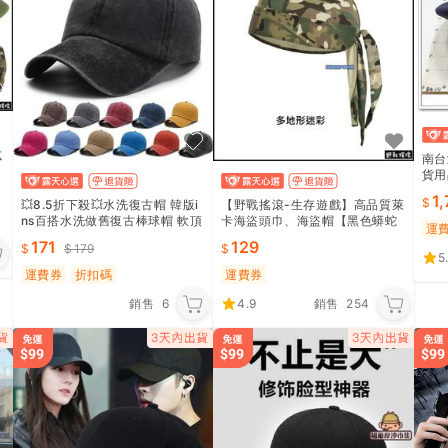
式
南台
貨用
-
1
💥8.5折下殺💥水洗復古帽 韓版i
【野戰搖滾-生存遊戲】高品質萊
ns百搭水洗做舊復古棒球帽 軟頂
卡海盜頭巾、海盜帽【黑色蟒蛇
運
棒球帽 加大 大頭圍 顯臉小
迷彩、多地形迷彩】自行車登山
171
129
179
防曬戶外頭盔頭套迷彩頭巾
5
運費券
折扣碼
運費券
銷售
6
4.9
銷售
254