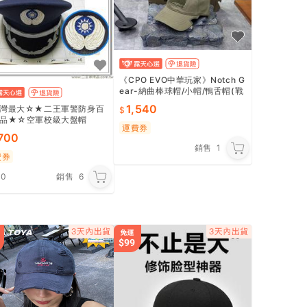
《CPO EVO中華玩家》Notch G
ear-納曲棒球帽/小帽/鴨舌帽(戰
術版/全頂棉布型)-【橄欖綠】
1,540
灣最大☆★二王軍警防身百
品★☆空軍校級大盤帽
運費券
,700
銷售
1
費券
.0
銷售
6