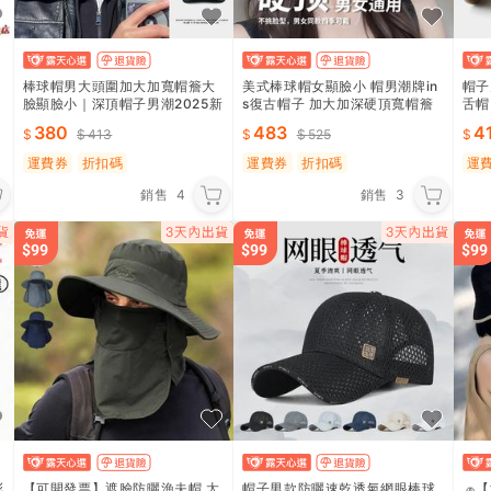
棒球帽男大頭圍加大加寬帽簷大
美式棒球帽女顯臉小 帽男潮牌in
帽子
臉顯臉小｜深頂帽子男潮2025新
s復古帽子 加大加深硬頂寬帽簷
舌帽
款
頂 
380
483
4
413
525
運費券
折扣碼
運費券
折扣碼
運
銷售
4
銷售
3
彩
【可開發票】遮臉防曬漁夫帽 太
帽子男款防曬速乾透氣網眼棒球
🧢