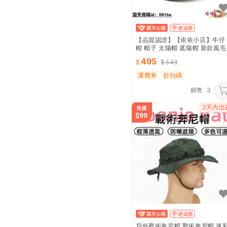
【品質認證】【依依小店】牛仔
帽 帽子 太陽帽 遮陽帽 新款風毛
呢帽麂皮絨男士女士情侶帽毛呢
495
549
西部牛仔禮帽
運費券
折扣碼
銷售
3
戶外戰術奔尼帽 戰術奔尼帽 迷