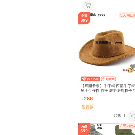
【可開發票】牛仔帽 西部牛仔帽
紳士牛仔帽 帽子 狂歡派對帽子
外復古西部牛仔帽禮帽羊羔毛毛
286
呢帽保暖秋冬爵士帽
運費券
銷售
1