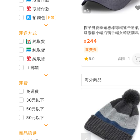
取貨付款
取貨付款
AD
拍錢包
P幣
帽子男夏季短檐棒球帽速干透氣
運送方式
遮陽帽小帽沿鴨舌帽女韓版潮馬
術帽
244
純取貨
運費券
純取貨
純取貨
5.0
銷售
1
ｉ郵箱
海外商品
運費
免運費
30元以下
50元以下
80元以下
商品篩選