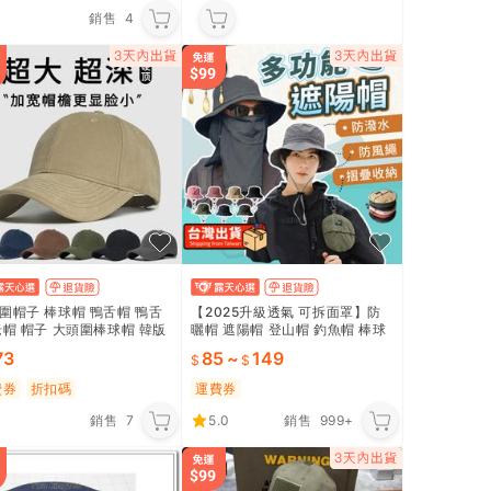
銷售
4
圍帽子 棒球帽 鴨舌帽 鴨舌
【2025升級透氣 可拆面罩】防
老帽 帽子 大頭圍棒球帽 韓版
曬帽 遮陽帽 登山帽 釣魚帽 棒球
帽 帽子顯臉小秋硬頂棒球帽
帽 登山帽 帽子 漁夫帽 漁夫帽男
73
85
~
149
簷大臉加大加深鴨舌帽
面罩｜HOCB31
費券
折扣碼
運費券
銷售
7
5.0
銷售
999+