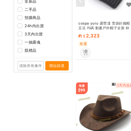
全新品
二手品
預購商品
cospa yuru 露營凜 雪袋針織帽
24h內出貨
豆豆 均碼 動畫戶外帽子全新 杯
使
3天內出貨
2,323
約
一抽露魂
免運
競標品
清除所有條件
開始篩選