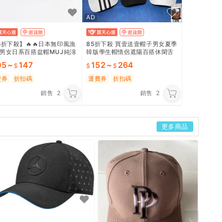
AD
5折下殺】🔥🔥日本無印風漁
85折下殺 買壹送壹帽子男女夏季
男女日系百搭盆帽MUJ純淿
韓版學生帽情侶遮陽百搭休閑舌
風韓版帽子夏季潮
帽 帽子 運動帽 冠軍老帽 帽子 遮
05
~
147
152
~
264
費券
折扣碼
運費券
折扣碼
銷售
2
銷售
2
更多商品
稀有 
白色 
約
免運