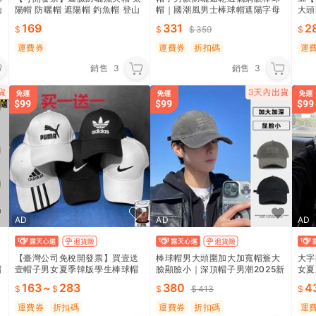
山
陽帽 防曬帽 遮陽帽 釣魚帽 登山
帽｜國潮風男士棒球帽遮陽字母
大頭
帽 採茶帽 口罩帽 面罩帽 抗UV
帽
帽 
169
331
2
359
【IB251】
約漁
雙面
運費券
運費券
折扣碼
運
銷售
3
銷售
3
AD
AD
AD
【臺灣公司免稅開發票】買壹送
棒球帽男大頭圍加大加寬帽簷大
大字
帽
壹帽子男女夏季韓版學生棒球帽
臉顯臉小｜深頂帽子男潮2025新
女夏
情侶遮陽百搭休閑鴨舌帽 帽子 運
款
163
~
283
380
4
413
動帽 冠軍老帽 耐吉帽子 遮
運費券
折扣碼
運費券
折扣碼
運