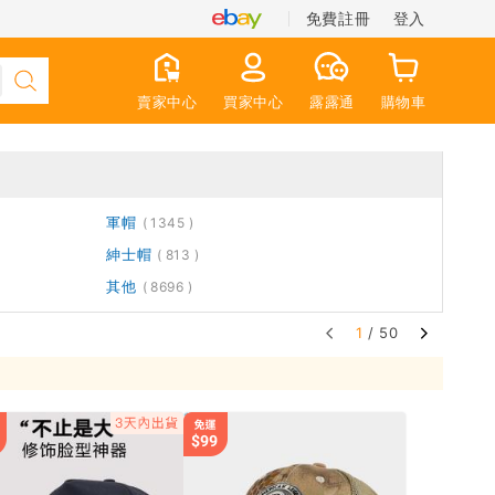
免費註冊
登入
賣家中心
買家中心
露露通
購物車
軍帽
1345
紳士帽
813
其他
8696
1
/ 50