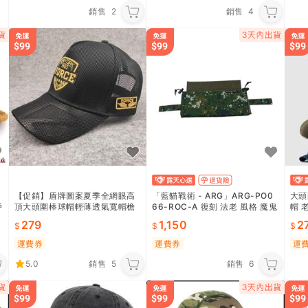
銷售
2
銷售
4
【促銷】盾牌圖案夏季全網眼高
「藍貓戰術 - ARG」ARG-PO0
大頭
戶
頂大頭圍棒球帽輕薄透氣寬帽檐
66-ROC-A 復刻 法老 風格 魔鬼
帽 
防曬遮陽帽男
氈式醫療包 法老 雞肉捲
鴨舌
279
1,150
2
寬帽
運費券
運費券
運
5.0
銷售
5
銷售
6