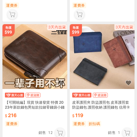
運費券
運費券
【可開統編】現貨 快速發貨 特價 20
皮革護照夾 防盜護照包 皮革護照套
23年新款錢包男短款拉鏈零錢袋小錢
防盜錢包 護照收納 護照錢包 信用卡
夾女皮夾子卡包證件牛皮硬幣
夾 護照套【BJ108】99750走走去
216
119
旅行
運費券
運費券
折扣碼
銷售
12
銷售
1