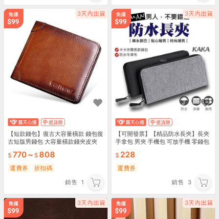
【短款錢包】復古大容量橫款 錢包復
【可開發票】【精品防水長夾】長夾
古短版男錢包 大容量橫款錢夾皮夾
手拿包 男夾 手機包 可放手機 零錢包
長皮包 男用皮夾 錢包 手拿包
770
~
808
228
運費券
折扣碼
運費券
銷售
1
銷售
3