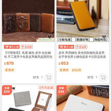
【可開發票】免運 錢包 皮夾 短款錢
皮夾 男用錢包 黃色招財錢包真皮男
包 手工風琴卡包真皮男瘋馬皮護照包
女手拿包男士錢包超多卡位防盜刷皮
牛皮拉鏈錢包大容量信用卡皮套
夾長款錢包
679
653
運費券
運費券
折扣碼
銷售
1
銷售
1