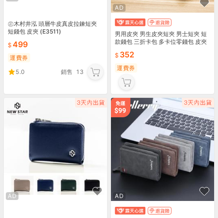
AD
㊣木村井泓 頭層牛皮真皮拉鍊短夾
短錢包 皮夾 (E3511)
男用皮夾 男生皮夾短夾 男士短夾 短
款錢包 三折卡包 多卡位零錢包 皮夾
499
男夾 皮件 卡夾
352
運費券
運費券
5.0
銷售
13
AD
AD