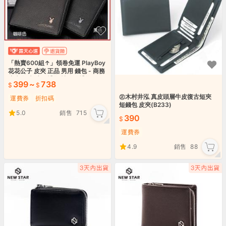
「熱賣600組↑」領卷免運 PlayBoy
花花公子 皮夾 正品 男用 錢包 - 商務
皮夾 短夾 生日禮物 情人節禮物
399
~
738
㊣木村井泓 真皮頭層牛皮復古短夾
運費券
折扣碼
短錢包 皮夾(B233)
5.0
銷售
715
390
運費券
4.9
銷售
88