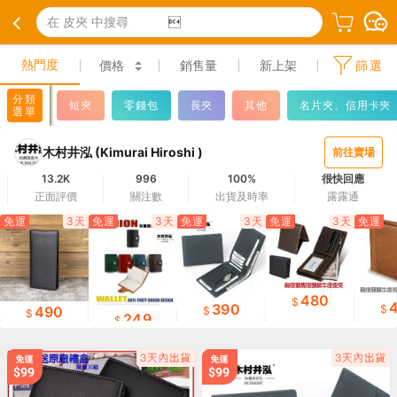
在 皮夾 中搜尋

熱門度
價格
銷售量
新上架
篩選
分類
短夾
零錢包
長夾
其他
名片夾、信用卡夾
選單
木村井泓 (Kimurai Hiroshi )
前往賣場
13.2K
996
100%
很快回應
正面評價
關注數
出貨及時率
露露通
免運
3天
免運
3天
免運
3天
免運
3天
免運
480
390
490
249