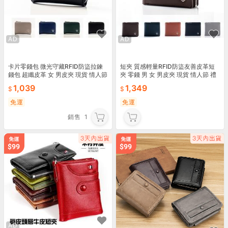
AD
AD
卡片零錢包 微光守藏RFID防盜拉鍊
短夾 質感輕量RFID防盜友善皮革短
錢包 超纖皮革 女 男皮夾 現貨 情人節
夾 零錢 男 女 男皮夾 現貨 情人節 禮
禮物 NEW STAR CA177
物 NEW STAR CA166
1,039
1,349
免運
免運
銷售
1
AD