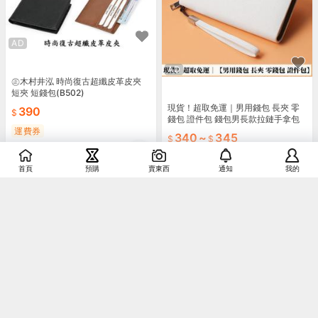
AD
AD
㊣木村井泓 時尚復古超纖皮革皮夾
短夾 短錢包(B502)
現貨！超取免運｜男用錢包 長夾 零
390
錢包 證件包 錢包男長款拉鏈手拿包
女大容量簡約韓版學生青年手包多功
運費券
340
~
345
能手機包
5.0
銷售
65
運費券
首頁
預購
賣東西
通知
我的
5.0
銷售
17
AD