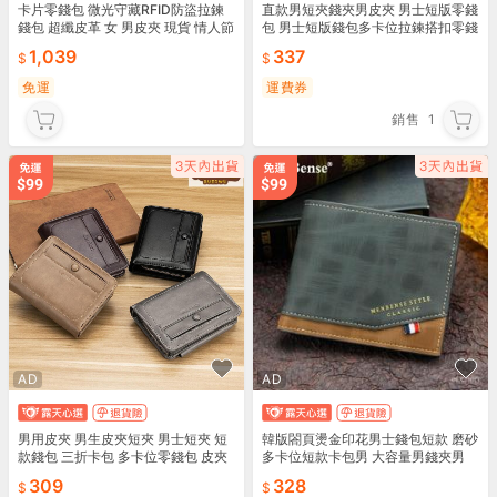
卡片零錢包 微光守藏RFID防盜拉鍊
直款男短夾錢夾男皮夾 男士短版零錢
錢包 超纖皮革 女 男皮夾 現貨 情人節
包 男士短版錢包多卡位拉鍊搭扣零錢
禮物 NEW STAR CA177
包
1,039
337
免運
運費券
銷售
1
AD
AD
男用皮夾 男生皮夾短夾 男士短夾 短
韓版閤頁燙金印花男士錢包短款 磨砂
款錢包 三折卡包 多卡位零錢包 皮夾
多卡位短款卡包男 大容量男錢夾男
男夾 皮件 卡夾
輕便通勤短款零錢包男 日係商務短款
309
328
皮夾男士