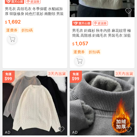
男毛衣 高領毛衣 冬季保暖 水貂絨加
厚 韓版修身 純色打底衫 兩翻領 男裝
上衣 現貨速發
1,692
運費券
折扣碼
男毛衣 針織衫 秋冬內搭 麻花紋理 極
簡風 高階感 針織毛衣 男裝毛衣 深藍
色 黑色 現貨
1,057
運費券
折扣碼
AD
AD