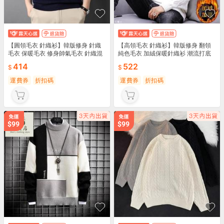
【圓領毛衣 針織衫】韓版修身 針織
【高領毛衣 針織衫】韓版修身 翻領
毛衣 保暖毛衣 修身帥氣毛衣 針織混
純色毛衣 加絨保暖針織衫 潮流打底
紡毛衣 百搭毛衣 圓領設計 韓版風格
衫 冬季毛衫 內搭長袖針織 韓版修身
414
522
修身剪裁 保暖舒適 百搭款式 秋冬穿
翻領設計 純色簡約 加絨保暖 冬季內
搭 日常通勤 🧶🍂
搭 修身帥氣 質感保暖 🧶❄️
運費券
折扣碼
運費券
折扣碼