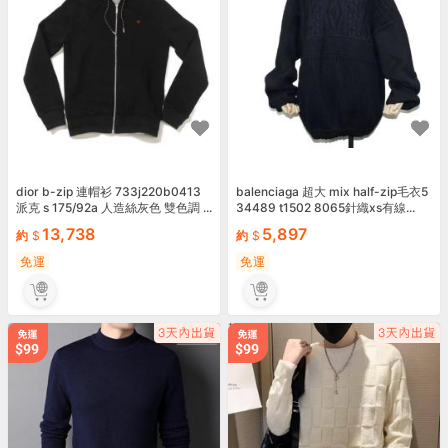
dior b-zip 連帽衫 733j220b0413
balenciaga 超大 mix half-zip毛衣5
派克 s 175/92a 人造絲灰色 雙色調 ...
34489 t1502 8065針織xs有線...
13,738
5,897
約
約
免運
免運