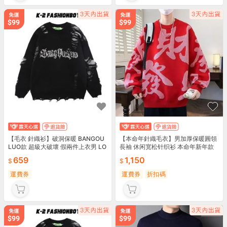
【毛衣 針織衫】破洞保暖 BANGOU
【本命年針織毛衣】男加厚保暖圓領
LUO款 超級大破壞 假兩件上衣男 LO
長袖 休闲宽松针织衫 本命年新年款
GO針織衫 長袖毛衣情侶 寬鬆保暖破
冬季禦寒必備 生肖年款 保暖百搭
659
1,150
洞 圓領毛衣必備 🧶
運費券
運費券
折扣碼