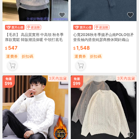
【毛衣】 高品質實用 中高領 秋冬季
心寬2026秋冬季揚矛山南POLO領矛
厚款寬鬆 韓版潮流保暖 中領打底毛
壹長袖內搭壹純瑟商務休閑針織山
線衣針織衫
547
1,548
運費券
折扣碼
運費券
折扣碼