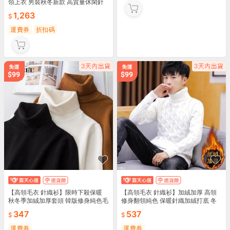
領上衣 男裝秋冬新款 高質量休閑針
織衫 潮牌設計 灰色黑色多尺寸
1,263
運費券
折扣碼
【高領毛衣 針織衫】限時下殺保暖
【高領毛衣 針織衫】加絨加厚 高領
秋冬季加絨加厚套頭 韓版修身純色毛
修身翻領純色 保暖針織加絨打底 冬
線衫 打底上衣冬 加絨加厚高領 秋冬
季加厚毛衫內搭 長袖線衣保暖 冬季
347
537
韓版修身 純色打
必備
運費券
運費券