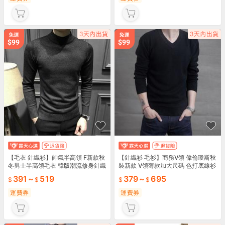
【毛衣 針織衫】帥氣半高領 F新款秋
【針織衫 毛衫】商務V領 偉倫瓊斯秋
冬男士半高領毛衣 韓版潮流修身針織
裝新款 V領薄款加大尺碼 色打底線衫
長袖打底毛衫 保暖時尚帥氣 日常百
白色 商務休閒針織衫 日常通勤必備
391
~
519
379
~
695
搭必備
運費券
運費券