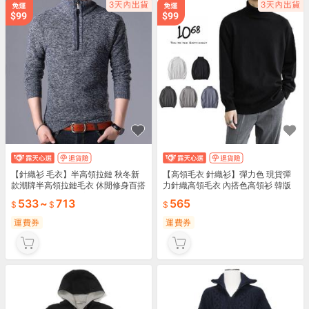
【針織衫 毛衣】半高領拉鏈 秋冬新
【高領毛衣 針織衫】彈力色 現貨彈
款潮牌半高領拉鏈毛衣 休閒修身百搭
力針織高領毛衣 內搭色高領衫 韓版
針織衫 發 熱長袖上衣 帥氣內搭保暖
面長袖毛衣 修身保暖內搭 秋冬層次
533
~
713
565
潮流必備
必備
運費券
運費券