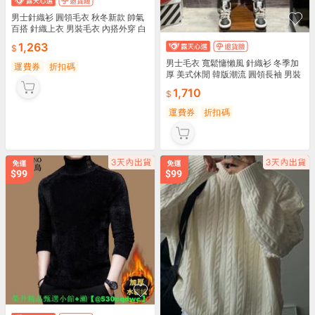
男士針織衫 圓領毛衣 秋冬新款 帥氣
百搭 針織上衣 男裝毛衣 內搭外穿 白
色黑色灰色 M L XL
1,263
男士毛衣 寬鬆慵懶風 針織衫 冬季加
運費券
折扣碼
厚 美式休閒 韓版潮流 圓領長袖 男裝
保暖上衣
1,710
運費券
折扣碼