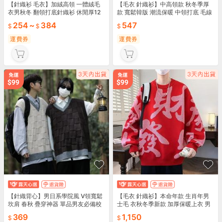
【針織衫 毛衣】加絨高領 一體絨毛
【毛衣 針織衫】中高領款 秋冬季厚
衣男秋冬 翻領打底針織衫 休閒厚12
款 寬鬆韓版 潮流保暖 中領打底 毛線
加絨高領保暖 秋冬翻領打底 休閒厚
衣針織 男款毛衣 韓版潮流 保暖打底
254
~
384
547
實舒適
秋冬必備 🧶
運費券
運費券
【針織背心】男日系學院風 V領寬鬆
【毛衣 針織衫】本命年款 生肖年男
坎肩 春秋 疊穿神器 單品男友必備校
士毛 衣秋冬季新款 加厚保暖上衣 男
園風格簡約款式單品單品單品單品
寬鬆圓領長 袖t恤休閒針 織衫本命年
369
1,150
打 底衫線衣新年 🧧