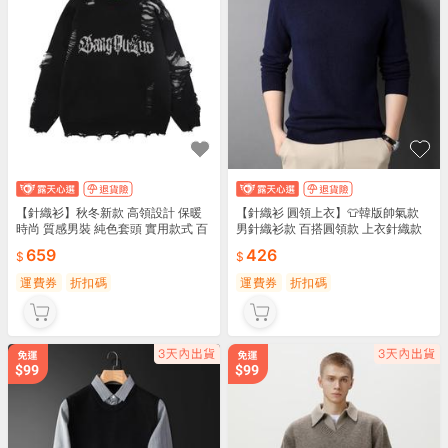
【針織衫】秋冬新款 高領設計 保暖
【針織衫 圓領上衣】👕韓版帥氣款
時尚 質感男裝 純色套頭 實用款式 百
男針織衫款 百搭圓領款 上衣針織款
搭單品 休閒必備 時尚設計 流行元
韓版設計款 帥氣百搭款 男款適用 韓
659
426
版適用 百搭適用
運費券
折扣碼
運費券
折扣碼