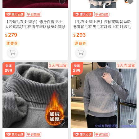
【高領毛衣 針織衫】修身百搭 男士
【毛衣 針織上衣】長袖寬鬆 韓系歐
大尺碼高領毛衣 青年韓版修身針織衫
爸寬鬆毛衣 男毛衣針織上衣 針織毛
色休閒保暖毛線衣 舒適柔軟學生打底
衣男 寬鬆韓系歐爸 長袖針織毛衣 男
279
293
秋冬必備
款時尚保暖
運費券
運費券