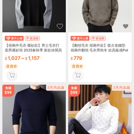
【假兩件毛衣 襯衫款】男士毛衣打
【翻領毛衣 假兩件款】復古老錢型
底男襯衫領 2025春秋季 新款休閑高
假兩件翻領 毛衣男秋冬 款高級感Pol
檔針織衫男 輕便透氣商 務通勤日常
o領針織衫保暖加厚外套輕便透氣冬
1,027
~
1,157
779
穿搭送禮首選
日必備商務通勤送禮首選
運費券
運費券