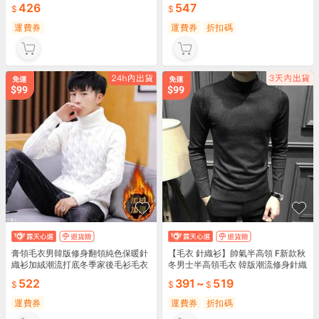
搭針織衫 休閒上衣 男士毛衣 秋冬針
衣針織 男款毛衣 韓版潮流 保暖打底
426
547
織 舒適透氣 多色可選 時尚設計
秋冬必備 🧶
運費券
運費券
折扣碼
膏領毛衣男韓版修身翻領純色保暖針
【毛衣 針織衫】帥氣半高領 F新款秋
織衫加絨潮流打底冬季家後毛衫毛衣
冬男士半高領毛衣 韓版潮流修身針織
男內搭長袖針織衫保暖毛衣長袖線衣
長袖打底毛衫 保暖時尚帥氣 日常百
522
391
~
519
男針織
搭必備
運費券
運費券
折扣碼