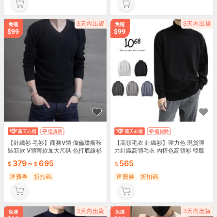
【針織衫 毛衫】商務V領 偉倫瓊斯秋
【高領毛衣 針織衫】彈力色 現貨彈
裝新款 V領薄款加大尺碼 色打底線衫
力針織高領毛衣 內搭色高領衫 韓版
白色 商務休閒針織衫 日常通勤必備
面長袖毛衣 修身保暖內搭 秋冬層次
379
~
695
565
必備
運費券
折扣碼
運費券
折扣碼