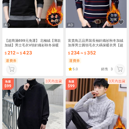
AD
AD
【超商滿699元免運】 北極絨【薄款
富貴鳥正品男裝長袖針織衫秋冬加絨
加絨】男士毛衣V領針織衫秋冬保暖
加厚男士圓領毛衣大碼保暖衣男【超
打底衫男純色上衣
商滿699元免運】
212
~
423
234
~
352
運費券
運費券
5.0
銷售
3