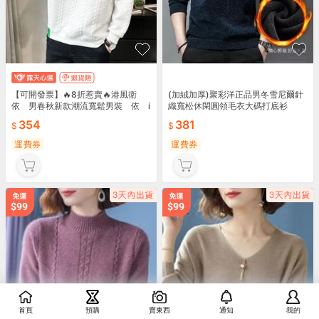
【可開發票】🔥8折惹賣🔥港風衛
(加絨加厚)聚彩洋正品男冬雪尼爾針
依 男春秋新款潮流寬鬆男裝 依 i
織寬松休閑圓領毛衣大碼打底衫
ns帥氣秋冬內搭白色打底杉
354
381
運費券
運費券
首頁
預購
賣東西
通知
我的