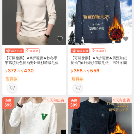
【可開發票】🔥8折惹賣🔥秋冬季
【可開發票】🔥8折惹賣🔥男溼加絨
半高領純色長袖男針織杉韓版毛依
長袖T恤針織杉保暖毛依 男秋冬圓
男裝 中領毛線依 打底杉潮流
領濤頭打底杉中老年男裝
372
~
430
358
~
556
運費券
運費券