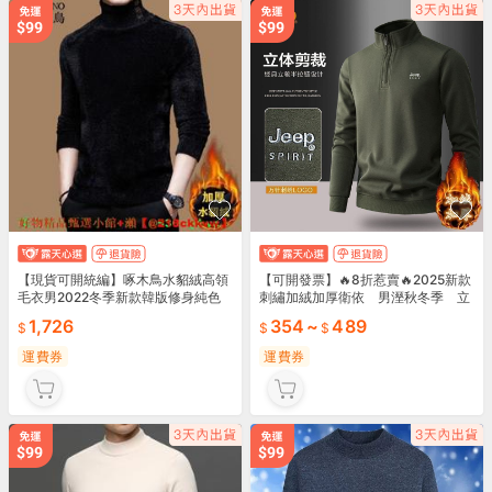
【現貨可開統編】啄木鳥水貂絨高領
【可開發票】🔥8折惹賣🔥2025新款
毛衣男2022冬季新款韓版修身純色
刺繡加絨加厚衛依 男溼秋冬季 立
加厚保暖打底衫
領長袖拉鍊濤頭休 閒上依
1,726
354
~
489
運費券
運費券