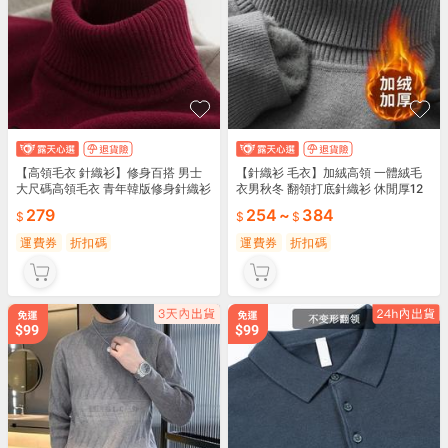
【高領毛衣 針織衫】修身百搭 男士
【針織衫 毛衣】加絨高領 一體絨毛
大尺碼高領毛衣 青年韓版修身針織衫
衣男秋冬 翻領打底針織衫 休閒厚12
色休閒保暖毛線衣 舒適柔軟學生打底
加絨高領保暖 秋冬翻領打底 休閒厚
279
254
~
384
秋冬必備
實舒適
運費券
折扣碼
運費券
折扣碼