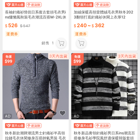
長袖針織衫情侶日系復古套頭毛衣男i
加絨保暖高領壹體絨毛衣男秋冬202
ns慵懶風秋裝毛衣潮流百搭M-2XL休
3翻領打底針織衫休閑上衣厚12
閑毛衣
526
240
~
362
547
運費券
運費券
銷售
1
AD
AD
秋冬新款潮牌潮流男士針織衫半高領
秋冬新品膏領針織衫男日系ins潮流百
拉鏈毛衣休閑修身百搭帥氣男裝 毛衣
搭修身毛衫學院風舒適保暖韓版套頭