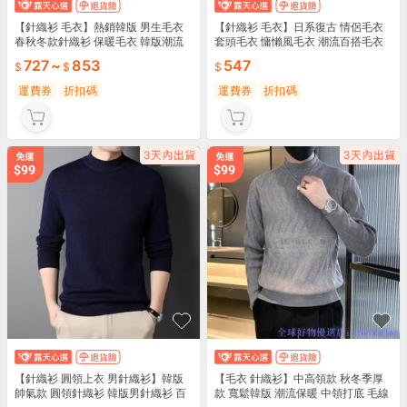
【針織衫 毛衣】熱銷韓版 男生毛衣
【針織衫 毛衣】日系復古 情侶毛衣
春秋冬款針織衫 保暖毛衣 韓版潮流
套頭毛衣 慵懶風毛衣 潮流百搭毛衣
寬鬆針織衫 男士打底衫 加絨加厚 韓
休閒毛衣 長袖針織 復古設計 M-2XL
727
~
853
547
版設計 寬鬆舒適 秋冬穿搭 保暖打底
可選 秋冬穿搭 情侶同款 慵懶時尚 🧶
潮流帥氣 熱銷必備 🧶🔥
🍂
運費券
折扣碼
運費券
折扣碼
【針織衫 圓領上衣 男針織衫】韓版
【毛衣 針織衫】中高領款 秋冬季厚
帥氣款 圓領針織衫 韓版男針織衫 百
款 寬鬆韓版 潮流保暖 中領打底 毛線