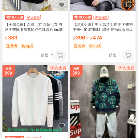
【全館免運】針織毛衣 高領毛衣 男
【現貨免運】男士高領毛衣 男冬季初
秋冬季慵懶風寬鬆純色針織衫 ins潮
中學生加厚加絨針織衫 長袖韓版潮流
牌高街日系大尺碼外套
個性修身毛線衣 青少年保暖上衣打底
383
396
~
474
衫 套頭針織衫
運費券
折扣碼
運費券
折扣碼
銷售
2
銷售
1