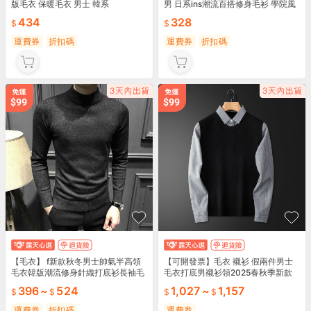
版毛衣 保暖毛衣 男士 韓系
男 日系ins潮流百搭修身毛衫 學院風
舒適保暖韓版套頭毛線衣 男士 日系
434
328
韓系
運費券
折扣碼
運費券
折扣碼
【毛衣】 f新款秋冬男士帥氣半高領
【可開發票】毛衣 襯衫 假兩件男士
毛衣韓版潮流修身針織打底衫長袖毛
毛衣打底男襯衫領2025春秋季新款
衫 男士 韓系 潮流
休閑高檔針織衫男
396
~
524
1,027
~
1,157
運費券
折扣碼
運費券