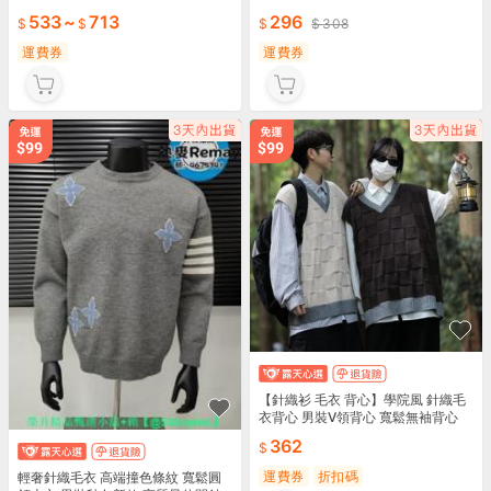
內搭 針織衫 針織上衣 發 熱衣 長袖上
毛線衣百搭打底衫毛衣針織毛衣男生
533
~
713
296
308
衣 針織毛衣
上
運費券
運費券
【針織衫 毛衣 背心】學院風 針織毛
衣背心 男裝V領背心 寬鬆無袖背心
百搭針織坎肩 毛衣背心 男春秋季 日
362
系百搭
運費券
折扣碼
輕奢針織毛衣 高端撞色條紋 寬鬆圓