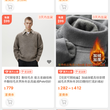
【可開發票】翻領毛衣 復古老錢假兩
【現貨可開統編】加絨保暖高領壹體
件翻領毛衣男秋冬款高級感Polo領針
絨毛衣男秋冬2023翻領打底針織衫
織衫保暖加厚外套
休閑上衣厚12
779
282
~
412
運費券
運費券