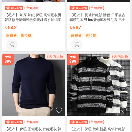
【毛衣】 加厚 加絨 保暖 高領毛衣男
【毛衣】 長袖針織衫 情侶 日系復古
韓版修身翻領純色保暖針織衫加絨潮
套頭毛衣男 ins慵懶風秋裝毛衣 男士
流打底冬季加厚毛衫毛衣男 內搭 男
情侶款 日系 潮流
542
567
士 韓系 潮流
運費券
折扣碼
運費券
折扣碼
【毛衣】 保暖 圓領毛衣 針織毛衣 韓
【上衣】 保暖 秋冬新品 高領針織衫