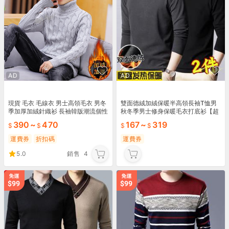
AD
AD
現貨 毛衣 毛線衣 男士高領毛衣 男冬
雙面德絨加絨保暖半高領長袖T恤男
季加厚加絨針織衫 長袖韓版潮流個性
秋冬季男士修身保暖毛衣打底衫【超
修身毛線衣 保暖上衣打底衫 套頭針
商滿699元免運】
390
~
470
167
~
319
織衫
運費券
折扣碼
運費券
5.0
銷售
4