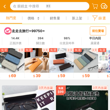
在 眼鏡盒 中搜尋

熱門度
價格
銷售量
新上架
篩選
走走去旅行=99750=
前往賣場
14.4K
394
98%
半日內回
正面評價
關注數
出貨及時率
露露通
免運
3天
免運
3天
免運
3天
免運
3天
免運
69
39
59
59