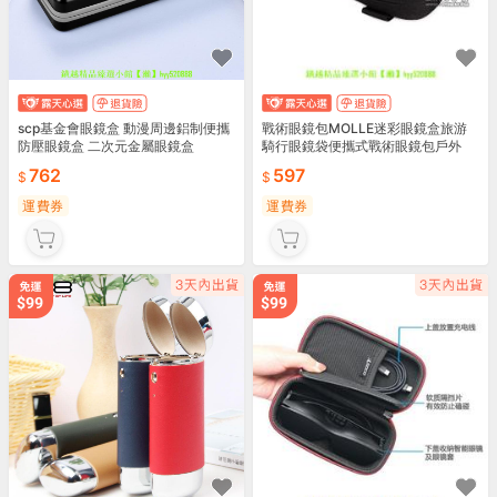
scp基金會眼鏡盒 動漫周邊鋁制便攜
戰術眼鏡包MOLLE迷彩眼鏡盒旅游
防壓眼鏡盒 二次元金屬眼鏡盒
騎行眼鏡袋便攜式戰術眼鏡包戶外
762
597
運費券
運費券