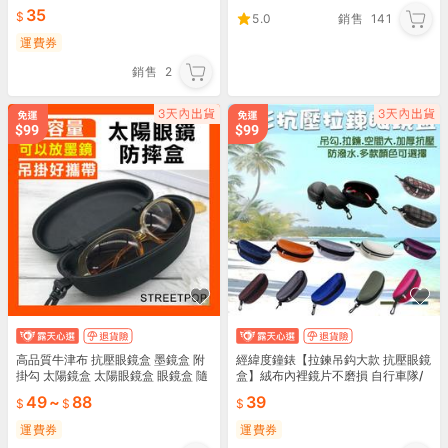
款可參考掛勾式眼鏡盒
35
5.0
銷售
141
運費券
銷售
2
高品質牛津布 抗壓眼鏡盒 墨鏡盒 附
經緯度鐘錶【拉鍊吊鈎大款 抗壓眼鏡
掛勾 太陽鏡盒 太陽眼鏡盒 眼鏡盒 隨
盒】絨布內裡鏡片不磨損 自行車隊/
身眼鏡盒 太陽眼鏡收納盒 硬式眼鏡
機車族 包覆型套鏡/運動款太陽眼鏡
49
~
88
39
盒 眼睛盒
都可放【顏色可選】
運費券
運費券