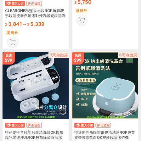
5,750
運費券
CLEARONE精靈版ok鏡RGP角膜塑
形鏡清洗器自動電動沖洗器硬鏡清洗
3,841
~
5,339
運費券
得芽硬性角膜塑形鏡清洗器OK接觸
得芽硬性角膜塑形鏡清洗器RGP專業
鏡兆聲波沖洗RGP殺菌除蛋白清潔
兆聲波除蛋白OK塑性鏡清潔儀機