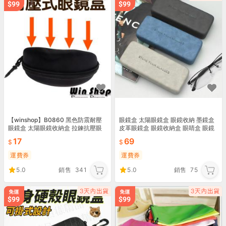
【winshop】B0860 黑色防震耐壓
眼鏡盒 太陽眼鏡盒 眼鏡收納 墨鏡盒
眼鏡盒 太陽眼鏡收納盒 拉鍊抗壓眼
皮革眼鏡盒 眼鏡收納盒 眼睛盒 眼鏡
鏡盒 硬殼拉鍊眼鏡盒 防摔盒 贈品禮
袋 眼鏡配件【BJ122】99750走走去
17
69
品
旅行
運費券
運費券
5.0
銷售
341
5.0
銷售
75