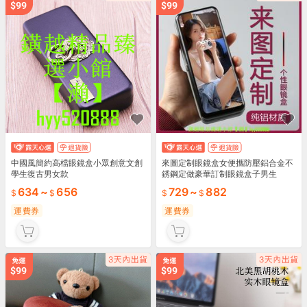
中國風簡約高檔眼鏡盒小眾創意文創
來圖定制眼鏡盒女便攜防壓鋁合金不
學生復古男女款
銹鋼定做豪華訂制眼鏡盒子男生
634
~
656
729
~
882
運費券
運費券