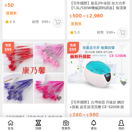
鏡收納盒 有多款眼鏡可搭配【H36】
【宅帝國際】最長2年保固 加大功率
50
【1.3L/120W機械調時調溫】臻潔康
PS-09 超音波清洗機 重機保養 噴油
運費券
500
~
2,980
嘴
4.9
銷售
999+
運費券
5.0
銷售
999+
【宅帝國際】台灣保固 升級款 觸控
+脫氣 超音波清洗機 CE-5200B 眼
鏡 首飾 手錶 假牙 鋼筆B生日禮物
240
~
980
【宅帝國際】【零售賣場 】母親節禮
物 康乃馨 花束 婦女節 生日禮物 情人
運費券
節禮物 禮品 乾燥花 畢業花
首頁
預購
賣東西
通知
我的
1
~
6
5.0
銷售
862