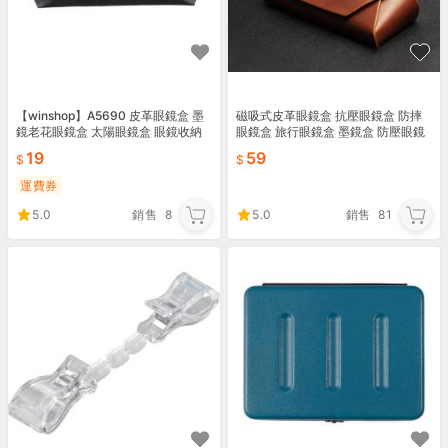
【winshop】A5690 皮革眼鏡盒 墨
磁吸式皮革眼鏡盒 抗壓眼鏡盒 防摔
鏡老花眼鏡盒 太陽眼鏡盒 眼鏡收納
眼鏡盒 旅行眼鏡盒 墨鏡盒 防壓眼鏡
袋 眼鏡保護盒 贈品禮品
盒 磁扣眼鏡盒 收納盒【BF0401】
19
59
《約翰家庭百
運費券
5.0
銷售
8
5.0
銷售
81