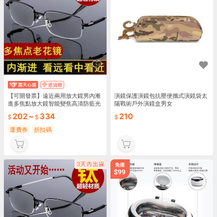
【可開發票】遠近兩用放大鏡男內漸
演鏡保護演鏡包抗壓便攜式演鏡袋太
進多焦點放大鏡智能變焦高清防藍光
陽戰術戶外演鏡盒男女
遠視鏡
202
~
334
210
運費券
折扣碼