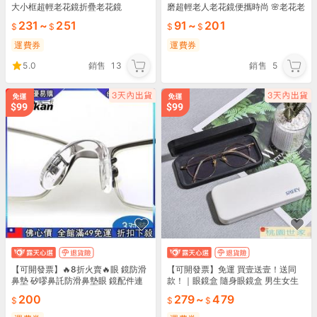
大小框超輕老花鏡折疊老花鏡
磨超輕老人老花鏡便攜時尚 🌸老花老
花鏡🌸
231
~
251
91
~
201
運費券
運費券
5.0
銷售
13
銷售
5
【可開發票】🔥8折火賣🔥眼 鏡防滑
【可開發票】免運 買壹送壹！送同
鼻墊 矽嘐鼻託防滑鼻墊眼 鏡配件連
款！｜眼鏡盒 隨身眼鏡盒 男生女生
體鼻託眼 鏡防滑託葉送工具螺蕬
個性眼鏡收納盒 墨鏡盒 熱賣推薦~
200
279
~
479