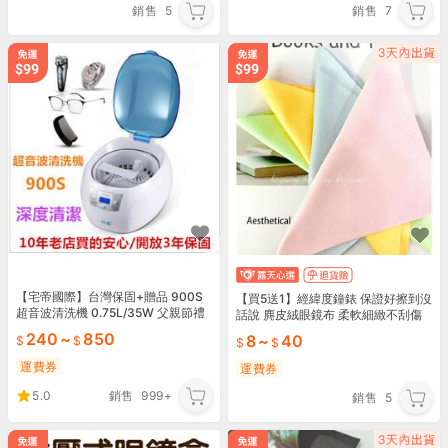
銷售
5
銷售
7
【宅帝國際】台灣保固+贈品 900S
【買5送1】經緯度鐘錶 保證好擦到沒
超音波清洗機 0.75L/35W 父親節禮
話說 麂皮絨眼鏡布 柔軟細緻不刮傷
物/刮鬍刀/主板 眼鏡清洗機 牙套
表面 污垢指紋油漬 眼鏡/手錶/手機/
240
~
850
8
~
40
螢幕擦拭布
運費券
運費券
5.0
銷售
999+
銷售
5