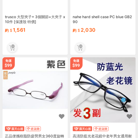
trusco 大型夾子+ 3個關節+大夾子 x
nahe hard shell case PC blue GB2
10件 [保護殼 特價]
90
1,561
2,030
約
約
正品便攜樹脂防疲勞男女360度旋轉
高清防藍光老花鏡中老年男女通用耐