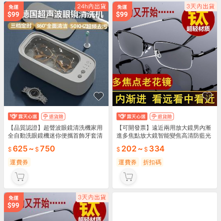
【品質認證】超聲波眼鏡清洗機家用
【可開發票】遠近兩用放大鏡男內漸
全自動洗眼鏡機迷你便攜首飾牙套清
進多焦點放大鏡智能變焦高清防藍光
潔機神器
遠視鏡
625
~
750
202
~
334
運費券
運費券
折扣碼