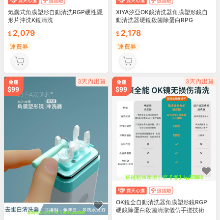
氣囊式角膜塑形自動清洗RGP硬性隱
XIYA汐亞OK鏡清洗器角膜塑形鏡自
形片沖洗K鏡清洗
動清洗器硬鏡殺菌除蛋白RPG
2,079
2,178
運費券
運費券
OK鏡全自動清洗器角膜塑形鏡RGP
硬鏡除蛋白殺菌清潔儀仿手搓技術