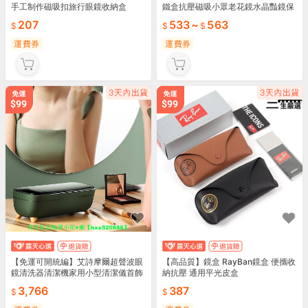
手工制作磁吸扣旅行眼鏡收納盒
鐵盒抗壓磁吸小眾老花鏡水晶豔鏡保
護盒植絨
207
533
~
563
運費券
運費券
【免運可開統編】艾詩摩爾超聲波眼
【高品質】鏡盒 RayBan鏡盒 便攜收
鏡清洗器清潔機家用小型清潔儀首飾
納抗壓 通用平光皮盒
手表清潔器
3,766
387