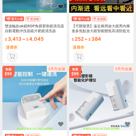
雙波輪款ok鏡RGP角膜塑形鏡清洗器
【可開發票】遠近兩用放大鏡男內漸
自動電動沖洗器鏡片硬鏡清洗器
進多焦點放大鏡智能變焦高清防藍光
遠視鏡
3,413
~
4,045
252
~
384
運費券
運費券