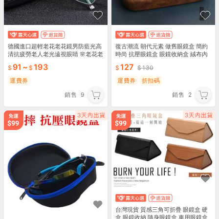
德國進口超輕老花老花鏡男防藍光高
復古潮流 朝代元素 做舊眼鏡盒 簡約
清抗疲勞老人老光遠視眼睛 🌸老花老
時尚 抗壓眼鏡盒 眼鏡收納盒 絨布內
花鏡🌸
裡 防滑減震 創意設計款
91
~
193
127
130
運費券
運費券
折扣碼
銷售
9
銷售
2
台灣現貨 質感三角可折疊 眼鏡盒 硬
盒 眼鏡收納 隨身眼鏡盒 車用眼鏡盒