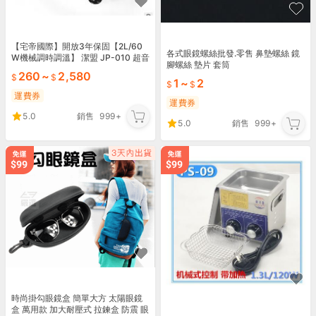
【宅帝國際】開放3年保固【2L/60
各式眼鏡螺絲批發.零售 鼻墊螺絲 鏡
W機械調時調溫】 潔盟 JP-010 超音
腳螺絲 墊片 套筒
波清洗機 手錶 墨盒 噴油嘴清洗
260
~
2,580
1
~
2
運費券
運費券
5.0
銷售
999+
5.0
銷售
999+
時尚掛勾眼鏡盒 簡單大方 太陽眼鏡
盒 萬用款 加大耐壓式 拉鍊盒 防震 眼