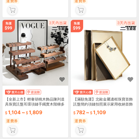
運費券
運費券
【全新上市】輕奢胡桃木飾品陳列道
【滿額免運】北歐金屬邊框珠寶首飾
具珠寶託盤耳環項鏈手鐲實木階梯多
託盤簡約項鏈拍照展示家用收納首飾
層展示架
陳列盤
1,104
~
1,809
782
~
1,109
運費券
運費券