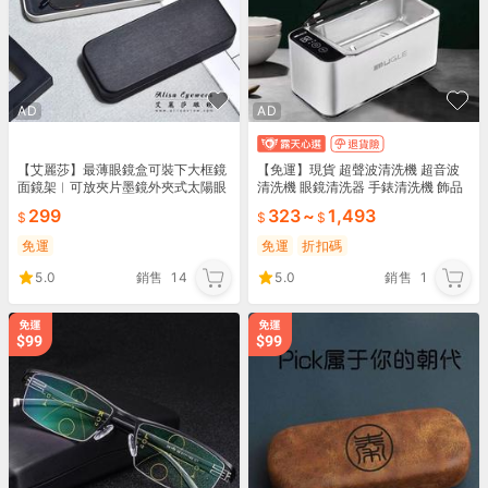
AD
AD
【艾麗莎】最薄眼鏡盒可裝下大框鏡
【免運】現貨 超聲波清洗機 超音波
面鏡架︱可放夾片墨鏡外夾式太陽眼
清洗機 眼鏡清洗器 手錶清洗機 飾品
鏡︱進口PU皮革鐵質鏡盒厚植絨內
清潔 洗浄機 洗眼鏡機 洗假牙 多功能
299
323
~
1,493
襯︱附贈高級拭鏡布M02
紫外線消毒盒
免運
免運
折扣碼
5.0
銷售
14
5.0
銷售
1