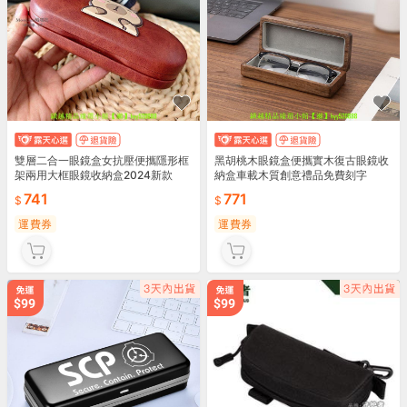
雙層二合一眼鏡盒女抗壓便攜隱形框
黑胡桃木眼鏡盒便攜實木復古眼鏡收
架兩用大框眼鏡收納盒2024新款
納盒車載木質創意禮品免費刻字
741
771
運費券
運費券