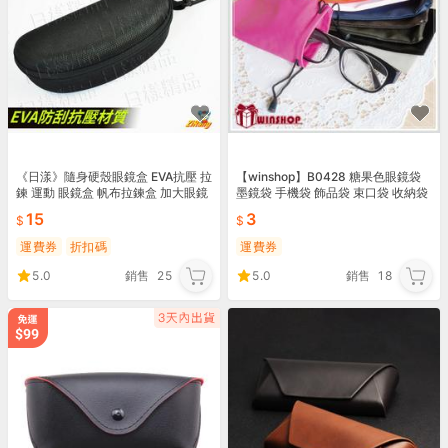
《日漾》隨身硬殼眼鏡盒 EVA抗壓 拉
【winshop】B0428 糖果色眼鏡袋
鍊 運動 眼鏡盒 帆布拉鍊盒 加大眼鏡
墨鏡袋 手機袋 飾品袋 束口袋 收納袋
盒 掛勾眼鏡盒 滑雪 登山眼鏡盒
手飾袋 手機收納袋 零錢袋 耳機收納
15
3
運費券
折扣碼
運費券
5.0
銷售
25
5.0
銷售
18