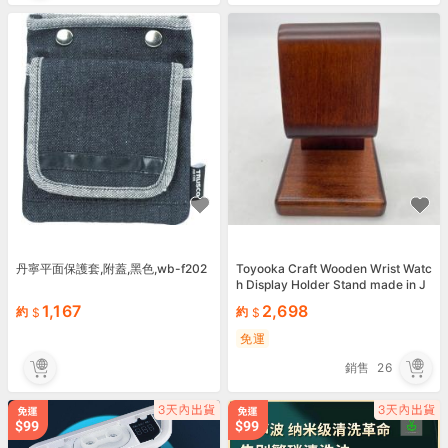
丹寧平面保護套,附蓋,黑色,wb-f202
Toyooka Craft Wooden Wrist Watc
h Display Holder Stand made in J
apan High quality
1,167
2,698
約
約
免運
銷售
26