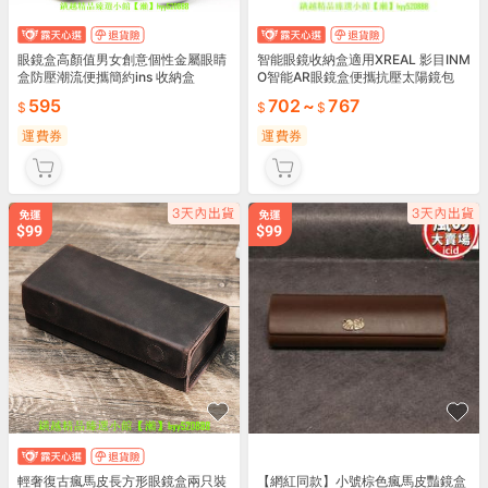
眼鏡盒高顏值男女創意個性金屬眼睛
智能眼鏡收納盒適用XREAL 影目INM
盒防壓潮流便攜簡約ins 收納盒
O智能AR眼鏡盒便攜抗壓太陽鏡包
595
702
~
767
運費券
運費券
輕奢復古瘋馬皮長方形眼鏡盒兩只裝
【網紅同款】小號棕色瘋馬皮豔鏡盒