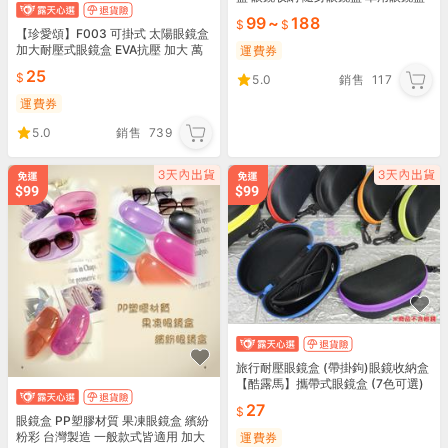
汽車眼鏡盒 墨鏡盒 眼鏡收納盒 眼睛
99
~
188
盒
【珍愛頌】F003 可掛式 太陽眼鏡盒
加大耐壓式眼鏡盒 EVA抗壓 加大 萬
運費券
用款 拉鍊盒 防震 眼鏡收納盒 防風鏡
25
5.0
銷售
117
盒
運費券
5.0
銷售
739
旅行耐壓眼鏡盒 (帶掛鉤)眼鏡收納盒
【酷露馬】攜帶式眼鏡盒 (7色可選)
防風眼鏡盒 墨鏡盒 BO004
27
眼鏡盒 PP塑膠材質 果凍眼鏡盒 繽紛
粉彩 台灣製造 一般款式皆適用 加大
運費券