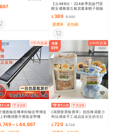
【台488出丶224春季凱旋門雷
,897
帽女優雅復古氣質畫家帽子顯臉
小百搭蓓蕾帽潮
389
392
運費券
折扣碼
折優惠輸送嘰車卸輸送帶傳送
(渴開發票報價單）扭扭棒渴愛小
上料嘰摺疊升爬坡皮帶嘰
狗玩偶束手工成品送女生的生日
禮物閨蜜情人節禮物
5,749
~
44,667
729
736