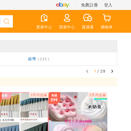
免費註冊
登入
賣家中心
買家中心
露露通
購物車
緞帶
233
1
/ 29