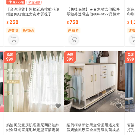
花
【台灣現貨】阿根廷綠檀雕花便
【售後保障】🔥🔥木材吉他配件
彩色
情
攜迷你細齒送女友木質梳子
琴頸芬達電吉他柄料st22品楓木
印刷
成品吉他柄3色正手
258
758
1
運費券
折扣碼
運費券
運
奶油風兒童房肌理雪尼爾奶油絲
紹興柯橋新款黑金雪尼爾遮光窗
窗簾
絨全遮光窗簾毛球定型窗簾定製
簾奶油風臥室全屋定製抗菌成品
打孔
成品
窗簾