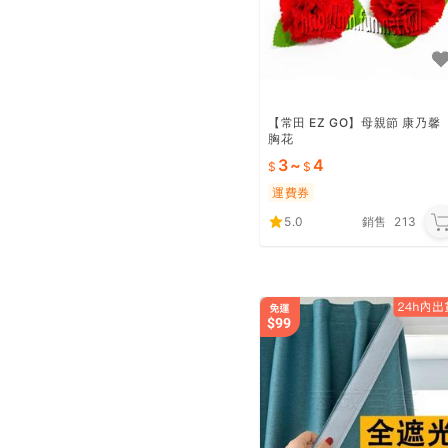
【常田 EZ GO】母親節 康乃馨
胸花
3
~
4
運費券
5.0
銷售
213