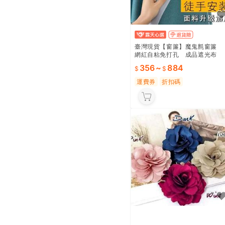
臺灣現貨【窗簾】魔鬼氈窗簾
網紅自粘免打孔 成品遮光布
飄窗臥室出租房簡易方便
356
~
884
運費券
折扣碼