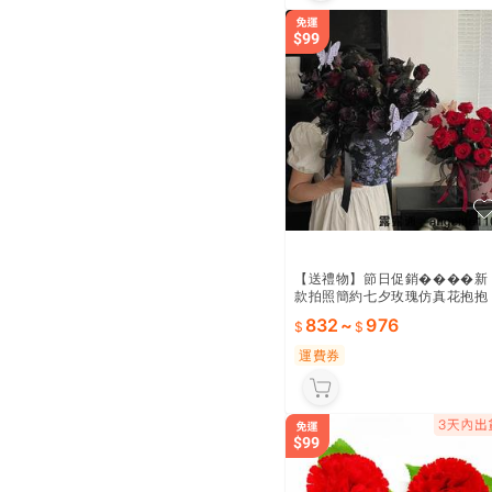
【送禮物】節日促銷����新
款拍照簡約七夕玫瑰仿真花抱抱
盒成品生日禮物情人節禮物送女
832
~
976
生 ~
運費券