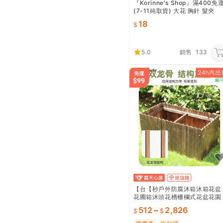
『Korinne's Shop』滿400免
(7-11純取貨) 大花 胸針 髮夾
18
5.0
銷售
133
【台【秒戶外防腐沐箱沐箱花盆
花圃箱沐頭花槽柵欄式花盆花園
種菜箱陽跨
512
~
2,826