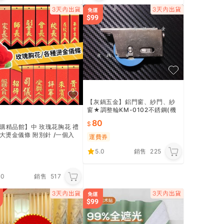
【灰鍋五金】鋁門窗、紗門、紗
窗★調整輪KM-0102不銹鋼(機
械培林軸承) /鋁門輪 鋁窗輪 氣
80
密窗輪 適用力霸慶光等
購精品館】中 玫瑰花胸花 禮
+大燙金儀條 附別針 /一個入
運費券
20) 尼龍布 胸花儀條 禮花儀
禮花胸花 畢業
5.0
銷售
225
.0
銷售
517