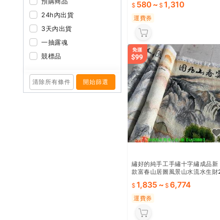
預購商品
580
~
1,310
24h內出貨
運費券
3天內出貨
一抽露魂
競標品
清除所有條件
開始篩選
繡好的純手工手繡十字繡成品新
款富春山居圖風景山水流水生財
024
1,835
~
6,774
運費券