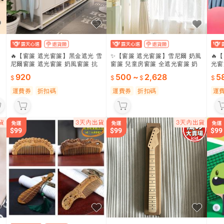
🔥【窗簾 遮光窗簾】黑金遮光 雪
✨【窗簾 遮光窗簾】雪尼爾 奶風
🔥
尼爾窗簾 遮光窗簾 奶風窗簾 抗
窗簾 兒童房窗簾 全遮光窗簾 奶
光窗
菌成品簾 臥室窗簾 垂感柔順 臥
蕬絨窗簾 毛球窗簾 定制成品 柔
窗簾
920
500
~
2,628
5
室客廳 全屋定製 多色可選 送定
軟高級 遮光隔音 多色可選 臥室
窗 
型⭐
必備
備 
運費券
折扣碼
運費券
折扣碼
運