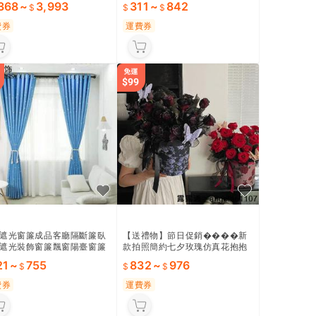
,368
~
3,993
311
~
842
費券
運費券
遮光窗簾成品客廳隔斷簾臥
【送禮物】節日促銷����新
遮光裝飾窗簾飄窗陽臺窗簾
款拍照簡約七夕玫瑰仿真花抱抱
送掛鉤綁帶
盒成品生日禮物情人節禮物送女
21
~
755
832
~
976
生 ~
費券
運費券