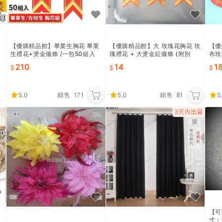
【優購精品館】畢業生胸花 畢業
【優購精品館】大 玫瑰花胸花 玫
【優
生禮花+燙金儀條 /一包50組入
瑰禮花 + 大燙金紅儀條 (附別
布玫
(定8) 附別針 在校生胸花+儀條
針)/一個入(定35) 畢業生胸花 畢
一包5
210
14
1
畢業生花
業生禮花
5.0
銷售
171
5.0
銷售
81
5
【可
寸：