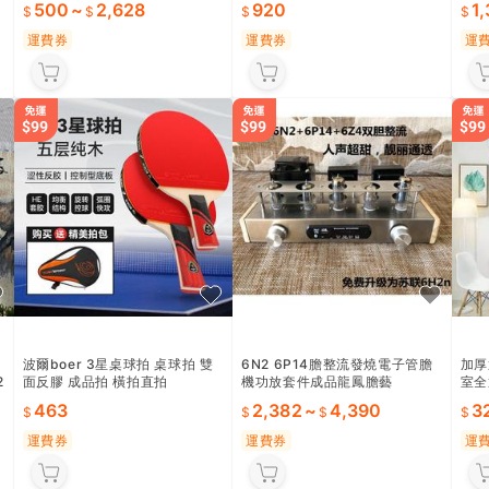
500
~
2,628
920
1
運費券
運費券
運
波爾boer 3星桌球拍 桌球拍 雙
6N2 6P14膽整流發燒電子管膽
加厚
2
面反膠 成品拍 橫拍直拍
機功放套件成品龍鳳膽藝
室全
布 
463
2,382
~
4,390
3
運費券
運費券
運