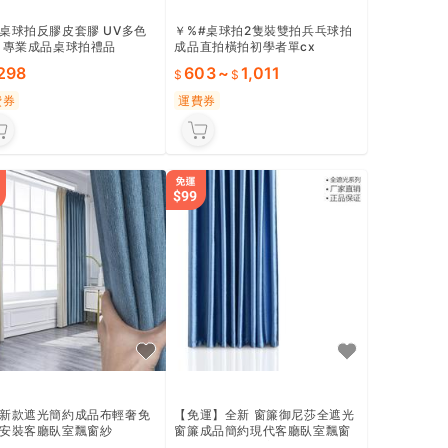
桌球拍反膠皮套膠 UV多色
￥%#桌球拍2隻裝雙拍兵乓球拍
 專業成品桌球拍禮品
成品直拍橫拍初學者單cx
,298
603
~
1,011
費券
運費券
新款遮光簡約成品布輕奢免
【免運】全新 窗簾御尼莎全遮光
安裝客廳臥室飄窗紗
窗簾成品簡約現代客廳臥室飄窗
陽臺隔熱免打孔窗簾布