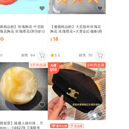
購精品館】玫瑰胸花 中尼龍
【優購精品館】大尼龍布玫瑰花
瑰花胸花 玫瑰禮花(附別針)/
胸花 玫瑰禮花+大燙金紅儀條(附
0朵入(定6)-3785.1
84黏夾)/一個入(#25)
80
18
.0
銷售
64
5.0
銷售
50
開發票】薩珊人物印珠，尺
mm～-146279【满额免