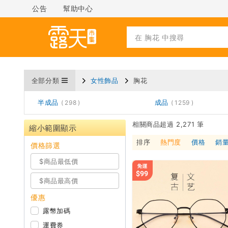
公告
幫助中心
全部分類
女性飾品
胸花
半成品
成品
298
1259
相關商品超過 2,271 筆
縮小範圍顯示
排序
熱門度
價格
銷
價格篩選
優惠
露幣加碼
運費券