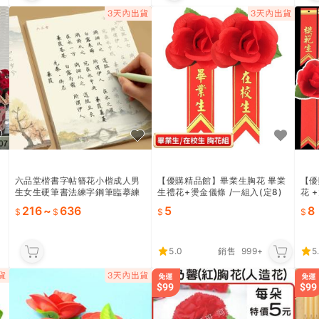
六品堂楷書字帖簪花小楷成人男
【優購精品館】畢業生胸花 畢業
【優
生女生硬筆書法練字鋼筆臨摹練
生禮花+燙金儀條 /一組入(定8)
花 
字帖
附別針 在校生胸花+儀條
(定
216
~
636
5
8
條 
5.0
銷售
999+
5