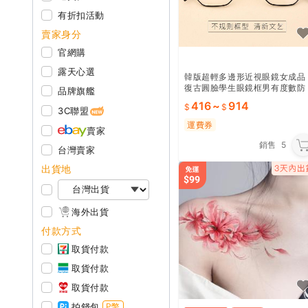
有折扣活動
賣家身分
官網購
露天心選
韓版超輕多邊形近視眼鏡女成品
復古圓臉學生眼鏡框男有度數防
品牌旗艦
輻射
416
~
914
3C聯盟
運費券
賣家
銷售
5
台灣賣家
出貨地
海外出貨
付款方式
取貨付款
取貨付款
取貨付款
拍錢包
P幣