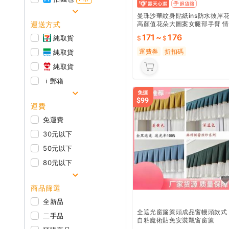
曼珠沙華紋身貼紙ins防水彼岸
運送方式
高顏值花朵大圖案女腿部手臂 
調
171
~
176
純取貨
運費券
折扣碼
純取貨
純取貨
ｉ郵箱
運費
免運費
30元以下
50元以下
80元以下
商品篩選
全新品
全遮光窗簾簾頭成品窗幔頭款式
二手品
自粘魔術貼免安裝飄窗窗簾