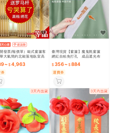
開發票/報價單）歐式窗簾客
臺灣現貨【窗簾】魔鬼氈窗簾
華大氣簡約北歐落地臥室高
網紅自粘免打孔 成品遮光布
溶繡花窗簾成品遮光
飄窗臥室出租房簡易方便
39
~
4,963
356
~
884
費券
運費券