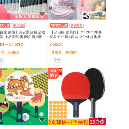
【窗簾 簾頭】免安裝自粘 全遮
【起泡膠 史萊姆】🎨120ml果醬
簾 成品簾頭 窗幔頭 魔術貼
泥DIY 任選4個裝120ml 起泡膠
 飄窗窗簾 遮光美觀 臥室飄
果醬泥氣泡膠 史萊姆成品泥創義
80
~
1,310
332
即貼即美 多色可選 出租房必
DIY手工輕便攜帶 兒童娛樂 親子
遮光隔熱⭐
互動 創意手工
費券
折扣碼
運費券
折扣碼