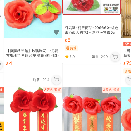
河馬班-精選商品-209660-紅色
康乃馨大胸花(人造花)-特價5元
5
運費券
【優購精品館】玫瑰胸花 中尼龍
（可
布玫瑰花胸花 玫瑰禮花 (附別針)
廳奢
5.0
銷售
200
/一朵入(#6)
檔水
4
7
運
銷售
204