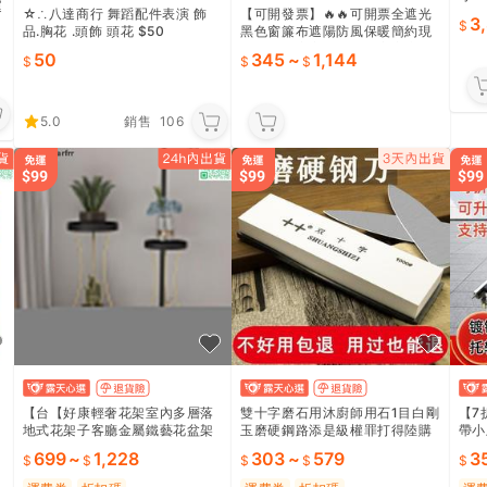
運
運】
☆∴八達商行 舞蹈配件表演 飾
【可開發票】🔥🔥可開票全遮光
3
品.胸花 .頭飾 頭花 $50
黑色窗簾布遮陽防風保暖簡約現
代落地飄窗窗簾成品臥室客廳zx
50
345
~
1,144
【满额免運】
5.0
銷售
106
【台【好康輕奢花架室內多層落
雙十字磨石用沐廚師用石1目白剛
【7
地式花架子客廳金屬鐵藝花盆架
玉磨硬鋼路添是級權罪打得陸購
帶小
黃金葛吊蘭裝飾架
務是級
699
~
1,228
303
~
579
3