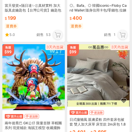
當天發貨+隔日達✨㊣真材實料 加大
◎。Bafa。◎ 韓國iconic~Floby Ca
版真皮鑰匙包【台灣公司貨】鑰匙包
rd Wallet 隨身信用卡包/零錢包 拉鍊
鑰匙圈 盛精品048
收納包 耳機包
199
400
運費券
運費券
5.0
銷售
53
銷售
1
日式慵懶風 親膚柔軟 四件套床包被
兩年後喬巴 GK公仔 限量首辦 草帽團
套 雙人加大床單 床笠款 2m床包 1.8
系列 現貨補款 海賊王模型 收藏擺飾
m床包 台灣現貨