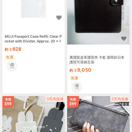
MUJI Passport Case Refill, Clear P
ocket with Divider, Approx. 20 x 1
0 cm, OHF43A
628
約
免運
萬寶龍皮革護照夾 卡套 適用於日本
護照可容納五張
9,050
約
免運