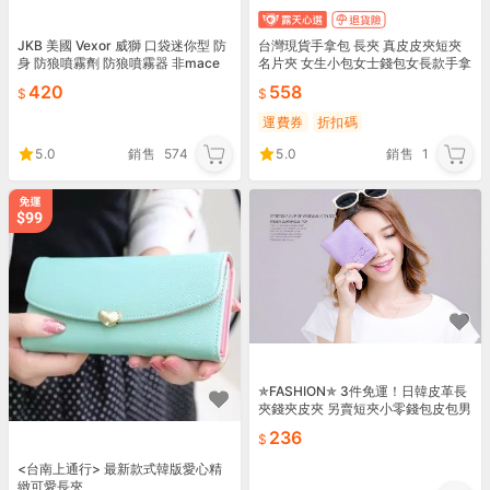
JKB 美國 Vexor 威獅 口袋迷你型 防
台灣現貨手拿包 長夾 真皮皮夾短夾
身 防狼噴霧劑 防狼噴霧器 非mace
名片夾 女生小包女士錢包女長款手拿
梅西 沙豹sabr
包2018新款拉鏈多功能長款大容量
420
558
皮夾手機包 露天
運費券
折扣碼
5.0
銷售
574
5.0
銷售
1
✯FASHION✯ 3件免運！日韓皮革長
夾錢夾皮夾 另賣短夾小零錢包皮包男
包女包 手提包手拿包單肩包後背包雙
236
肩包書包56
<台南上通行> 最新款式韓版愛心精
緻可愛長夾