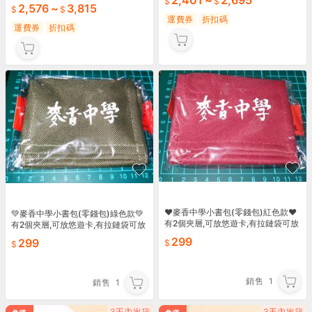
2,401
~
2,695
2,576
~
3,815
運費券
折扣碼
運費券
折扣碼
♥️麥香中學小書包(零錢包)紅色款♥️
💚麥香中學小書包(零錢包)綠色款💚
有2個夾層,可放悠遊卡,有拉鏈袋可放
有2個夾層,可放悠遊卡,有拉鏈袋可放
零錢、鈔票
零錢、鈔票
299
299
銷售
1
銷售
1