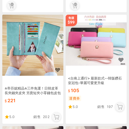
<台南上通行> 最新款式--韓版鑽石
皇冠包-華麗可愛更升級
⁂帝芬妮精品⁂三件免運！日韓皮革
105
長夾錢夾皮夾 另賣短夾小零錢包皮包
男包女包 手提包手拿包側背包單肩包
運費券
221
後背包雙肩包書包54
5.0
銷售
197
5.0
銷售
202