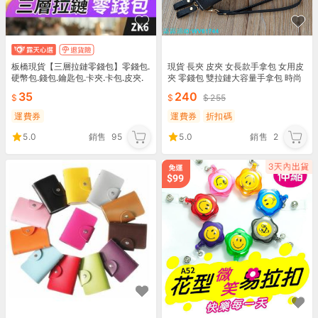
板橋現貨【三層拉鏈零錢包】零錢包.
現貨 長夾 皮夾 女長款手拿包 女用皮
硬幣包.錢包.鑰匙包.卡夾.卡包.皮夾.
夾 零錢包 雙拉鏈大容量手拿包 時尚
皮包.信用卡包.證件包【傻瓜批發】Z
撞色荔枝紋雙層錢夾手機包
35
240
255
K6
運費券
運費券
折扣碼
5.0
銷售
95
5.0
銷售
2