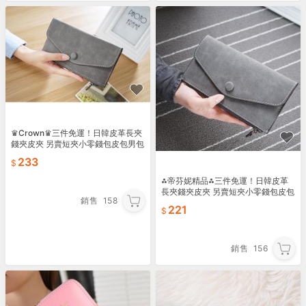
♛Crown♛三件免運！日韓皮革長夾
錢夾皮夾 另賣短夾小零錢包皮包男包
女包 手提包手拿包側背包單肩包後背
233
包雙肩包書包58
⁂帝芬妮精品⁂三件免運！日韓皮革
長夾錢夾皮夾 另賣短夾小零錢包皮包
銷售
158
男包女包 手提包手拿包側背包單肩包
221
後背包雙肩包書包58
銷售
156