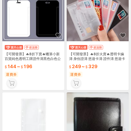
【可開發票】🔥8折下賣🔥蠟筆小新
【可開發票】🔥8折火賣🔥透明卡媥
百貨純色透明工牌證件濤黑色白色公
濤 身份證濤 悠遊卡濤 證件濤 悠遊卡
交學生飯卡門禁保護濤硬殼滑蓋掛繩
壹卡通濤 悠遊卡濤 捷運卡濤 公車卡
144
~
196
249
~
329
超商滿699元
濤 磨
運費券
運費券