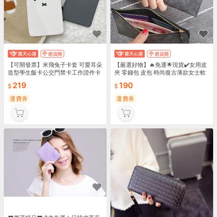
【可開發票】米飛兔子卡套 可愛耳朵
【嚴選好物】🔥免運🌟現貨✔️女用皮
造型學生飯卡公交門禁卡工作證件卡
夾 零錢包 皮包 時尚復古薄款女士軟
包
皮磨砂錢包女學生長款卡包拉鏈手拿
219
190
包
運費券
運費券