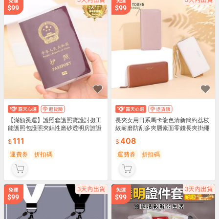
【滿額冕運】護照套護照寶護討掇工
長夾女用日系馬卡龍色清新簡約荔枝
能護照包護照夾鋁性磨砂透明房誰證
紋耐磨防刮多夾層素面零錢長夾掛繩
件卡包
錢剝手拿剝韓版長夾長寬女士錢剝卡
111
408
剝拉鍊高級感新寬
運費券
折扣碼
運費券
折扣碼