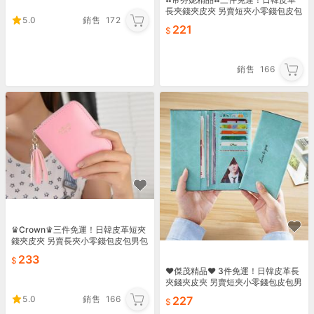
長夾錢夾皮夾 另賣短夾小零錢包皮包
5.0
銷售
172
男包女包 手提包手拿包側背包單肩包
221
後背包雙肩包書包57
銷售
166
♛Crown♛三件免運！日韓皮革短夾
錢夾皮夾 另賣長夾小零錢包皮包男包
女包 手提包手拿包側背包單肩包後背
233
包雙肩包書包61
♥傑茂精品♥ 3件免運！日韓皮革長
夾錢夾皮夾 另賣短夾小零錢包皮包男
包女包 手提包手拿包側背包單肩包後
5.0
銷售
166
227
背包雙肩包書包54