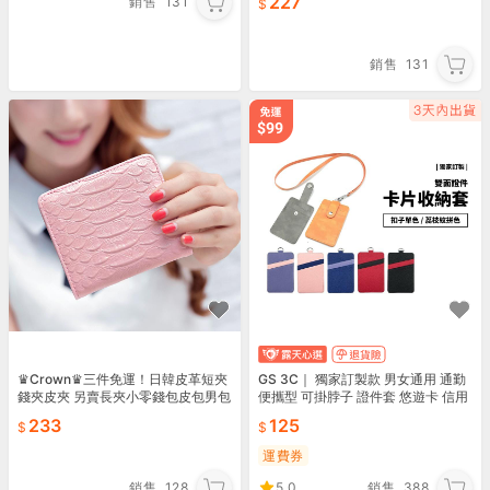
227
銷售
131
背包雙肩包書包59
銷售
131
♛Crown♛三件免運！日韓皮革短夾
GS 3C｜ 獨家訂製款 男女通用 通勤
錢夾皮夾 另賣長夾小零錢包皮包男包
便攜型 可掛脖子 證件套 悠遊卡 信用
女包 手提包手拿包側背包單肩包後背
卡 識別證套 車票卡套 證件夾 卡包
233
125
包雙肩包書包59
運費券
銷售
128
5.0
銷售
388