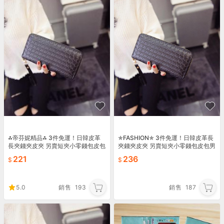
⁂帝芬妮精品⁂ 3件免運！日韓皮革
✯FASHION✯ 3件免運！日韓皮革長
長夾錢夾皮夾 另賣短夾小零錢包皮包
夾錢夾皮夾 另賣短夾小零錢包皮包男
男包女包 手提包手拿包側背包單肩包
包女包 手提包手拿包單肩包後背包雙
221
236
後背包雙肩包55
肩包書包55
5.0
銷售
193
銷售
187