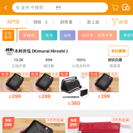
在 皮夾 中搜尋

熱門度
價格
銷售量
新上架
篩選
分類
零錢包
長夾
短夾
名片夾、信用卡夾
車票
選單
木村井泓 (Kimurai Hiroshi )
前往賣場
13.2K
996
100%
很快回應
正面評價
關注數
出貨及時率
露露通
免運
3天
免運
3天
免運
3天
免運
3天
299
299
299
380