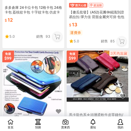
多多倉庫 24卡位卡包 12格卡包 24格
【傻瓜批發】(A52)花瓣伸縮識別證
卡包 荔枝紋卡包 十字紋卡包 仿皮卡
易拉扣 彈力佳 背面金屬夾可掛 包包
包 名片夾 信用卡包 信用卡夾 皮質卡
12
衣服胸牌 伸縮繩拉環 鑰匙圈 防丟防
套
13
盜 板橋
運費券
5.0
銷售
93
5.0
銷售
85
馬卡龍色系☆頭層柔軟牛皮零錢包/
男卡片夾零錢包【潮一館WW】WA
系列-三層拉鍊設計｜女小零錢包
110
~
145
首頁
預購
賣東西
通知
我的
*新飾界*鋁製硬外殼自動6開防磁卡