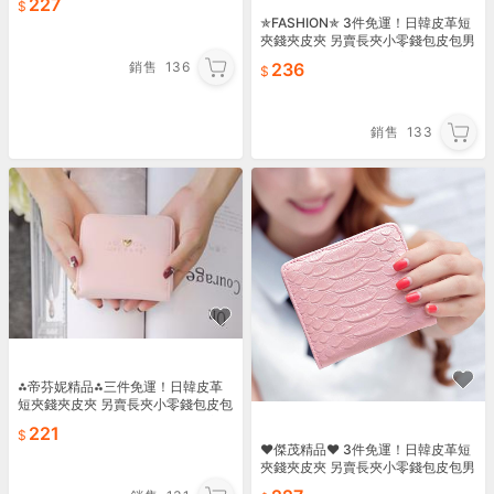
227
背包雙肩包書包61
✯FASHION✯ 3件免運！日韓皮革短
夾錢夾皮夾 另賣長夾小零錢包皮包男
包女包 手提包手拿包單肩包後背包雙
銷售
136
236
肩包書包59
銷售
133
⁂帝芬妮精品⁂三件免運！日韓皮革
短夾錢夾皮夾 另賣長夾小零錢包皮包
男包女包 手提包手拿包側背包單肩包
221
後背包雙肩包書包60
♥傑茂精品♥ 3件免運！日韓皮革短
夾錢夾皮夾 另賣長夾小零錢包皮包男
包女包 手提包手拿包側背包單肩包後