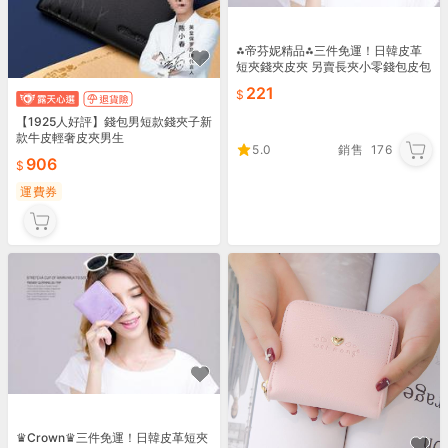
⁂帝芬妮精品⁂三件免運！日韓皮革
短夾錢夾皮夾 另賣長夾小零錢包皮包
男包女包 手提包手拿包側背包單肩包
221
後背包雙肩包書包56
【1925人好評】錢包男短款錢夾子新
款牛皮輕奢皮夾男生
5.0
銷售
176
906
運費券
♛Crown♛三件免運！日韓皮革短夾