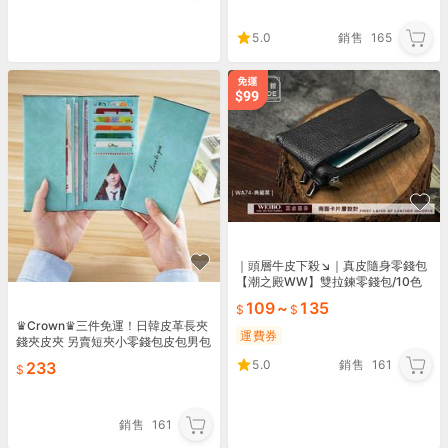
5.0
銷售
165
｜頭層牛皮下殺↘｜真皮隨身零錢包
【潮之殿WW】雙拉鍊零錢包/10色
系列卡片夾、名片卡夾 男女
109
~
135
♛Crown♛三件免運！日韓皮革長夾
運費券
錢夾皮夾 另賣短夾小零錢包皮包男包
女包 手提包手拿包側背包單肩包後背
5.0
銷售
161
233
包雙肩包書包54
銷售
161