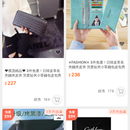
✯FASHION✯ 3件免運！日韓皮革長
夾錢夾皮夾 另賣短夾小零錢包皮包男
♥傑茂精品♥ 3件免運！日韓皮革長
包女包 手提包手拿包單肩包後背包雙
236
夾錢夾皮夾 另賣短夾小零錢包皮包男
肩包書包54
包女包 手提包手拿包側背包單肩包後
227
背包雙肩包書包55
銷售
178
銷售
184