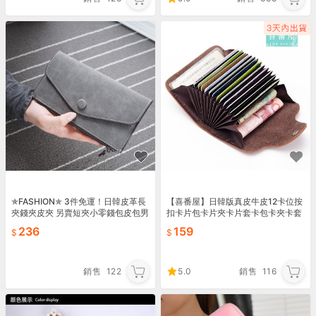
✯FASHION✯ 3件免運！日韓皮革長
【喜番屋】日韓版真皮牛皮12卡位按
夾錢夾皮夾 另賣短夾小零錢包皮包男
扣卡片包卡片夾卡片套卡包卡夾卡套
包女包 手提包手拿包單肩包後背包雙
【CB120】
236
159
肩包書包58
銷售
122
5.0
銷售
116