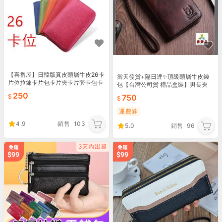
【喜番屋】日韓版真皮頭層牛皮26卡
當天發貨+隔日達✨頂級頭層牛皮錢
片位拉鍊卡片包卡片夾卡片套卡包卡
包【台灣公司貨 禮品盒裝】男長夾
夾卡套【CB130】
皮夾 手拿包 真皮錢包 男錢包 男皮包
250
750
盛精品019
運費券
4.9
銷售
103
5.0
銷售
96