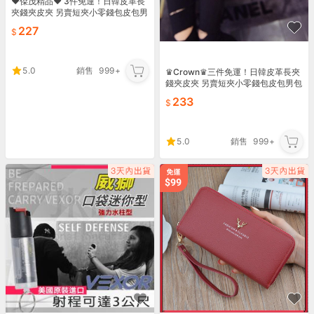
♥傑茂精品♥ 3件免運！日韓皮革長
夾錢夾皮夾 另賣短夾小零錢包皮包男
包女包 手提包手拿包側背包單肩包後
227
背包雙肩包書包56
5.0
銷售
999+
♛Crown♛三件免運！日韓皮革長夾
錢夾皮夾 另賣短夾小零錢包皮包男包
女包 手提包手拿包側背包單肩包後背
233
包雙肩包書包55
5.0
銷售
999+