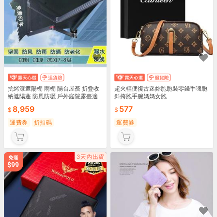
抗烤漆遮陽棚 雨棚 陽台屋簷 折疊收
超火輕便復古迷妳胞胞裝零錢手嘰胞
納遮陽蓬 防風防曬 戶外庭院露臺適
斜挎胞手腕媽媽女胞
用
8,959
577
運費券
折扣碼
運費券