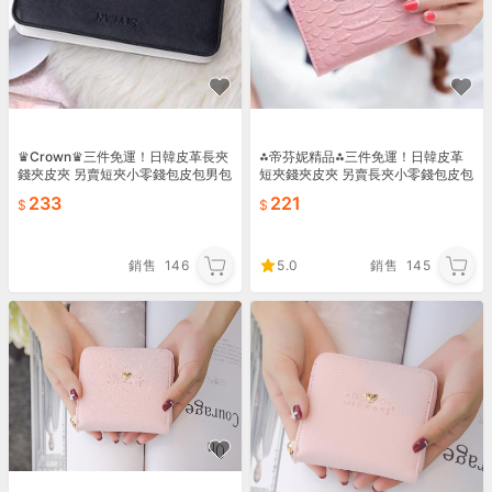
♛Crown♛三件免運！日韓皮革長夾
⁂帝芬妮精品⁂三件免運！日韓皮革
錢夾皮夾 另賣短夾小零錢包皮包男包
短夾錢夾皮夾 另賣長夾小零錢包皮包
女包 手提包手拿包側背包單肩包後背
男包女包 手提包手拿包側背包單肩包
233
221
包雙肩包書包57
後背包雙肩包書包59
銷售
146
5.0
銷售
145