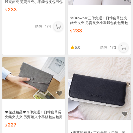
錢夾皮夾 另賣長夾小零錢包皮包男包
女包 手提包手拿包側背包單肩包後背
233
包雙肩包書包56
♛Crown♛三件免運！日韓皮革短夾
錢夾皮夾 另賣長夾小零錢包皮包男包
銷售
174
女包 手提包手拿包側背包單肩包後背
233
包雙肩包書包60
5.0
銷售
173
♥傑茂精品♥ 3件免運！日韓皮革長
夾錢夾皮夾 另賣短夾小零錢包皮包男
包女包 手提包手拿包側背包單肩包後
227
背包雙肩包書包58
⁂帝芬妮精品⁂三件免運！日韓皮革