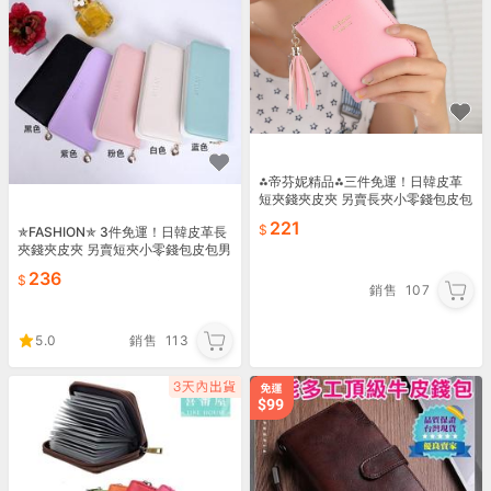
⁂帝芬妮精品⁂三件免運！日韓皮革
短夾錢夾皮夾 另賣長夾小零錢包皮包
男包女包 手提包手拿包側背包單肩包
221
✯FASHION✯ 3件免運！日韓皮革長
後背包雙肩包書包61
夾錢夾皮夾 另賣短夾小零錢包皮包男
包女包 手提包手拿包單肩包後背包雙
236
肩包書包57
銷售
107
5.0
銷售
113