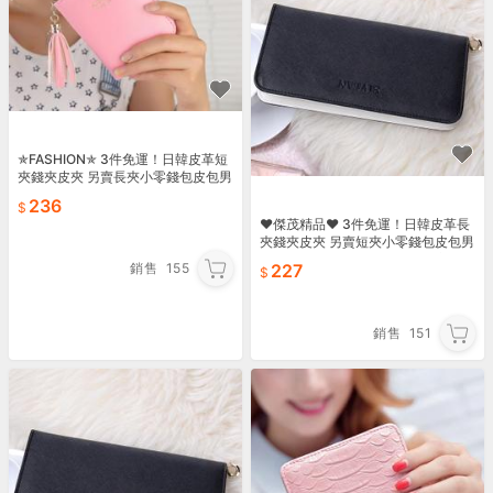
✯FASHION✯ 3件免運！日韓皮革短
夾錢夾皮夾 另賣長夾小零錢包皮包男
包女包 手提包手拿包單肩包後背包雙
236
肩包書包61
♥傑茂精品♥ 3件免運！日韓皮革長
夾錢夾皮夾 另賣短夾小零錢包皮包男
包女包 手提包手拿包側背包單肩包後
銷售
155
227
背包雙肩包書包57
銷售
151