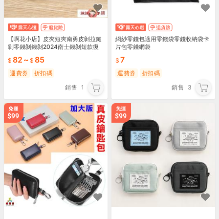
【啊花小店】皮夾短夾南勇皮剝拉鏈
網紗零錢包適用零錢袋零錢收納袋卡
剝零錢剝錢剝2024南士錢剝短款復
片包零錢網袋
古時尚拉鏈錢剝多卡位房消磁大容量
82
~
85
7
爆款卡剝
運費券
折扣碼
運費券
折扣碼
銷售
1
銷售
3