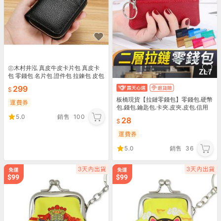
㊣木村井泓 真皮牛皮卡片包 真皮卡
包 零錢包 名片包 證件包 拉鍊包 皮包
男款(EKB151)
299
板橋現貨【拉鏈零錢包】零錢包.硬幣
運費券
包.錢包.鑰匙包.卡夾.皮夾.皮包.信用
卡包.證件包.耳機包.名片夾【傻瓜批
5.0
銷售
100
28
發】ZL7
運費券
5.0
銷售
36