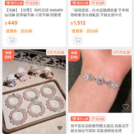
【項鍊】【吊墜】 時尚百搭 HelloKit
「福祿源源」白水晶盤纏葫蘆 手串精
ty項鍊 凱蒂貓手鍊 小眾手鍊 閨蜜禮
致輕奢清冷感氣質 手鏈女新中式
物 生日禮物 情人節禮物 送禮首選 飾
449
1,512
品必備 💎
運費券
折扣碼
運費券
折扣碼
旭平星辰花輕奢閃耀太陽花 四葉花手
鏈女抽拉可調節 高級感精致送禮