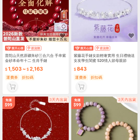
普陀山天然原礦朱砂三合六合 手串紫
紫藤花手鏈女款輕奢實用 生日禮物送
金砂本命年十二 生肖手鏈
女友學生閨蜜 520情人節母親節
1,503
~
2,163
843
運費券
折扣碼
運費券
折扣碼