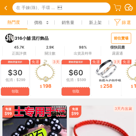
在 手鍊(珠)、手環 中搜尋

熱門度
價格
銷售量
新上架
篩選
316小舖 流行飾品
前往賣場
45.7K
2.9K
98%
很快回應
正面評價
關注數
出貨及時率
露露通
免運
3天
免運
3天
免運
$30
$60
低消：$299
低消：$599
198
258
領取
領取