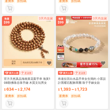
運費券
折扣碼
運費券
折扣碼
官方天然真品海南黃花梨手串 海黃1
布達拉宮白水晶手串女生簡約 小眾設
08顆佛珠念珠手鏈 木質文玩男女
計黑曜石配飾單圈 珠子手錬女款
634
~
2,174
1,393
~
1,723
運費券
折扣碼
運費券
折扣碼