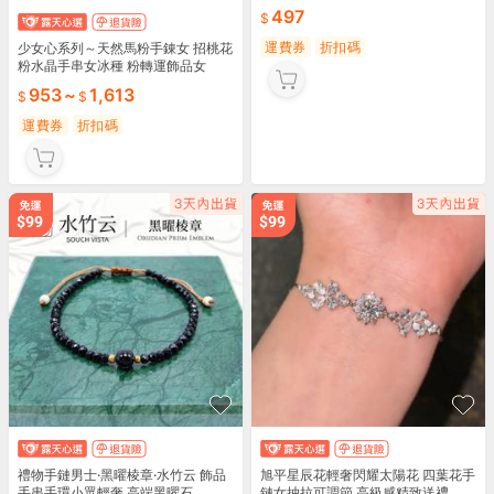
497
運費券
折扣碼
少女心系列～天然馬粉手錬女 招桃花
粉水晶手串女冰種 粉轉運飾品女
953
~
1,613
運費券
折扣碼
禮物手鏈男士·黑曜棱章·水竹云 飾品
旭平星辰花輕奢閃耀太陽花 四葉花手
手串手環小眾輕奢 高端黑曜石
鏈女抽拉可調節 高級感精致送禮