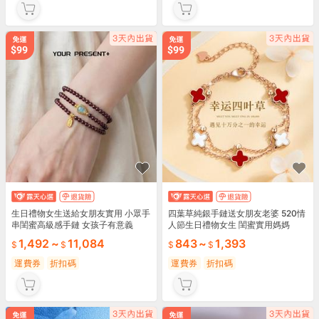
生日禮物女生送給女朋友實用 小眾手
四葉草純銀手鏈送女朋友老婆 520情
串閨蜜高級感手鏈 女孩子有意義
人節生日禮物女生 閨蜜實用媽媽
1,492
~
11,084
843
~
1,393
運費券
折扣碼
運費券
折扣碼