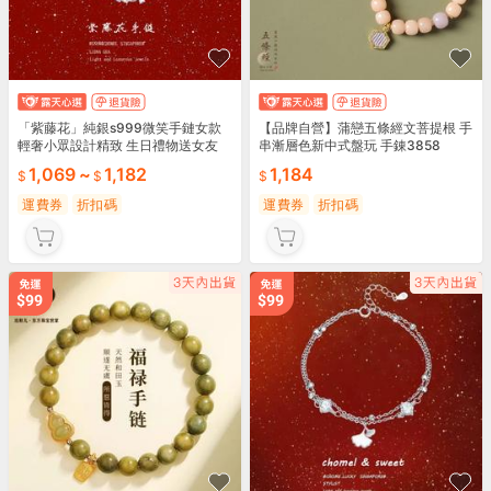
「紫藤花」純銀s999微笑手鏈女款
【品牌自營】蒲戀五條經文菩提根 手
輕奢小眾設計精致 生日禮物送女友
串漸層色新中式盤玩 手錬3858
1,069
~
1,182
1,184
運費券
折扣碼
運費券
折扣碼