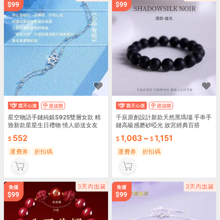
星空物語手鏈純銀S925雙層女款 精
千辰原創設計新款天然黑瑪瑙 手串手
致新款星星生日禮物 情人節送女友
鏈高級感磨砂啞光 故宮經典百搭
552
1,063
~
1,151
運費券
折扣碼
運費券
折扣碼