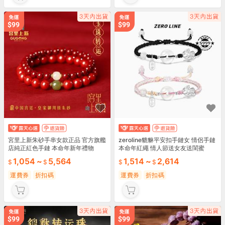
宮里上新朱砂手串女款正品 官方旗艦
zeroline貔貅平安扣手鏈女 情侶手鏈
店純正紅色手鏈 本命年新年禮物
本命年紅繩 情人節送女友送閨蜜
1,054
~
5,564
1,514
~
2,614
運費券
折扣碼
運費券
折扣碼