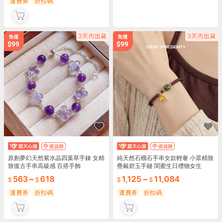
運費券
折扣碼
原創夢幻天然紫水晶四葉草手錬 女精
純天然石榴石手串女款輕奢 小眾精致
致復古手串高級感 百搭手飾
疊戴碧玉手鏈 閨蜜生日禮物女生
563
~
618
1,125
~
11,084
運費券
折扣碼
運費券
折扣碼