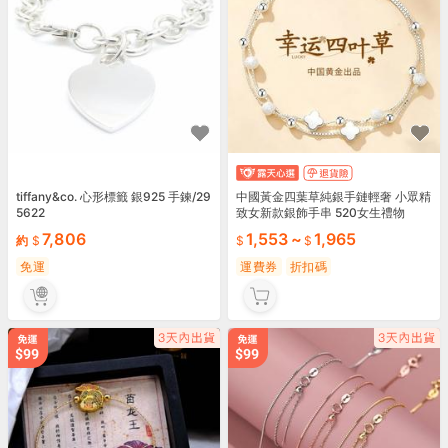
tiffany&co. 心形標籤 銀925 手鍊/29
中國黃金四葉草純銀手鏈輕奢 小眾精
5622
致女新款銀飾手串 520女生禮物
7,806
1,553
~
1,965
約
免運
運費券
折扣碼