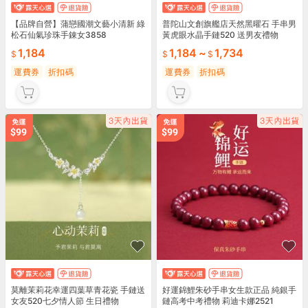
【品牌自營】蒲戀國潮文藝小清新 綠
普陀山文創旗艦店天然黑曜石 手串男
松石仙氣珍珠手錬女3858
黃虎眼水晶手鏈520 送男友禮物
1,184
1,184
~
1,734
運費券
折扣碼
運費券
折扣碼
莫離茉莉花幸運四葉草青花瓷 手鏈送
好運錦鯉朱砂手串女生款正品 純銀手
女友520七夕情人節 生日禮物
鏈高考中考禮物 莉迪卡娜2521