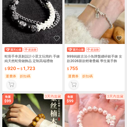
蛇骨手串原創設計小眾文玩簡約 手錬
999純銀古法小魚牌盤纏碎銀手錬 女
純天然蛇骨鏈飾品 定制高端禮物
款2026新款輕奢疊戴 學生黨手飾
920
~
1,723
755
運費券
折扣碼
運費券
折扣碼