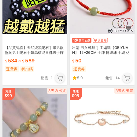
AD
【品質認證】天然純黑陽石手串男款
出清 男女可戴 手工編織【OBIYUA
盤玩男士陽石手錬高檔能量佛珠手飾
N】 15~26CM 手鍊 轉運珠 手繩 仿
陽起石 露天市集 全臺最大的網路購
和田玉 禮物 飾品【SR128】
534
~
589
50
物市集
運費券
折扣碼
運費券
銷售
1
5.0
銷售
14