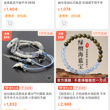
族風氣質手鏈手串3858
婉珍珠抽拉式氣質 玫瑰紫手環手串
1,404
1,074
運費券
折扣碼
運費券
折扣碼
超仙爆款高顏值多層冷門中國風 真蛇
【順意靜心】天然綠檀木海藍寶 手串
骨手串月光石琉璃 小眾個性手錬
五行補缺補木水手鏈 女情緒穩定
1,833
2,988