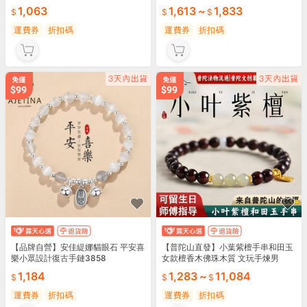
1,063
1,613
~
1,833
運費券
折扣碼
運費券
折扣碼
【品牌自營】安佳緹娜貓眼石 平安喜
【普陀山直發】小葉紫檀手串和田玉
樂小眾設計復古手鏈3858
女款檀香木佛珠木質 文玩手煉男
1,184
1,283
~
11,084
運費券
折扣碼
運費券
折扣碼