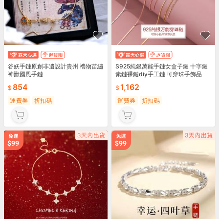
谷妖手鏈原創非遺設計貴州 禮物苗繡
S925純銀萬能手鏈女盒子鏈 十字鏈
神獸國風手鏈
素鏈裸鏈diy手工鏈 可穿珠手飾品
854
1,162
運費券
折扣碼
運費券
折扣碼