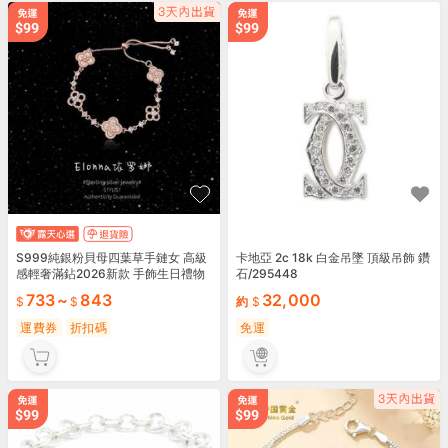
S999純銀粉貝母四葉草手鏈女 高級
卡地亞 2c 18k 白金吊墜 頂級吊飾 鑽
感輕奢滿鉆2026新款 手飾生日禮物
石/295448
733
~
843
32,000
約
運費券
折扣碼
免運