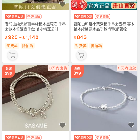
普陀山純天然百年綠檀木黑曜石 手串
普陀山印度小葉紫檀手串女五行 喜木
女款木質雙圈手鏈 補水轉運招財
補木綠幽靈水晶手錬 母親節禮物
920
~
1,140
843
運費券
折扣碼
運費券
折扣碼