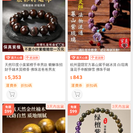
天然印度小葉紫檀手串男款 貔貅珠招
杭州靈隱官方暮山紫手鏈冰清 白琉璃
財手鏈木質檀香 佛珠送爸爸男友
蓮花手串醒獅雪 佛珠手鏈
5,353
843
運費券
折扣碼
運費券
折扣碼