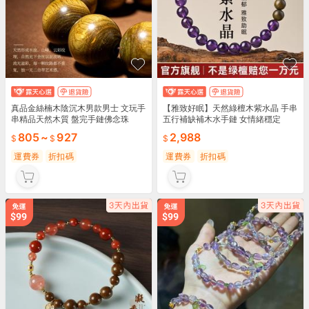
真品金絲楠木陰沉木男款男士 文玩手
【雅致好眠】天然綠檀木紫水晶 手串
串精品天然木質 盤完手鏈佛念珠
五行補缺補木水手鏈 女情緒穩定
805
~
927
2,988
運費券
折扣碼
運費券
折扣碼