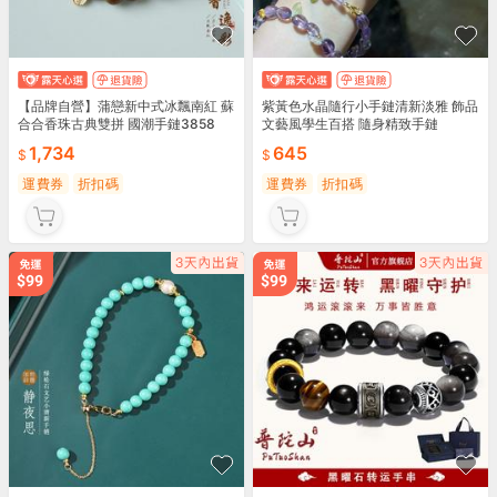
【品牌自營】蒲戀新中式冰飄南紅 蘇
紫黃色水晶隨行小手鏈清新淡雅 飾品
合合香珠古典雙拼 國潮手鏈3858
文藝風學生百搭 隨身精致手鏈
1,734
645
運費券
折扣碼
運費券
折扣碼