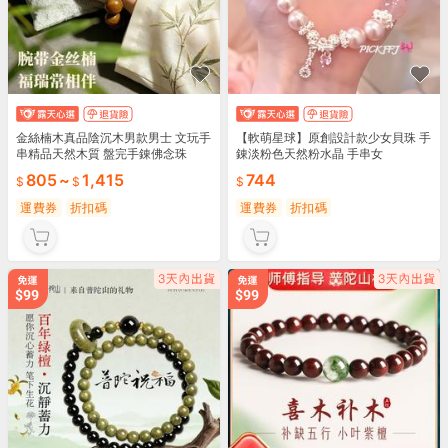
金絲楠木真品陰沉木男款男士 文玩手
【軟萌星球】原創設計款少女貝珠 手
串精品天然木質 盤完手錬佛念珠
錬淡粉色天然粉水晶 手串女
805
~
1,415
744
運費券
折扣碼
運費券
折扣碼