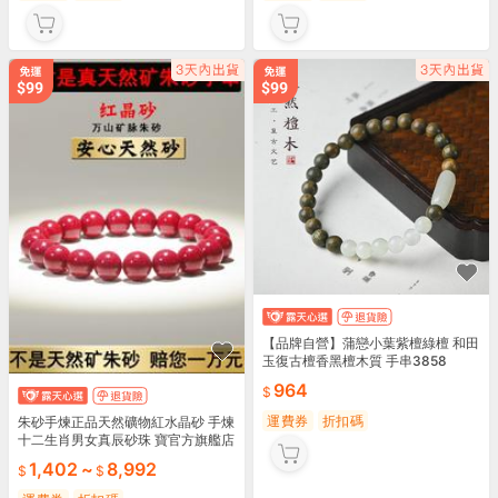
【品牌自營】蒲戀小葉紫檀綠檀 和田
玉復古檀香黑檀木質 手串3858
964
運費券
折扣碼
朱砂手煉正品天然礦物紅水晶砂 手煉
十二生肖男女真辰砂珠 寶官方旗艦店
1,402
~
8,992