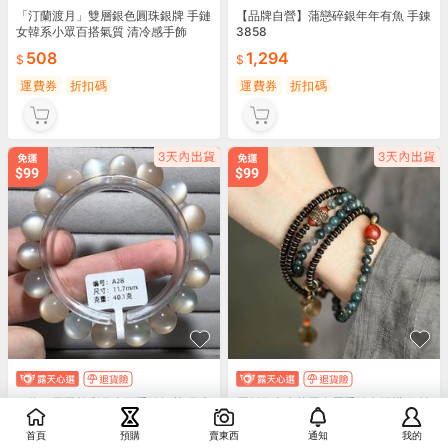
「汀蘭渡月」雙層銀色圓珠銀牌 手鏈
【品牌自營】蒲戀碎銀年年有魚 手錬
女韓系小眾百搭氣質 清冷感手飾
3858
508
1,294
運費券
折扣碼
運費券
折扣碼
一物一圖天然彩月光石手錬奶茶 月光
原創復古水草圓多層手錬女混搭 個性
手串顯白冷白光飾品 禮物送閨蜜
手串文藝民族風手飾
首頁
預購
賣東西
通知
我的
1,063
~
2,053
532