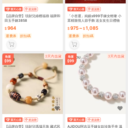
【品牌自營】琺財兒綠檀福祿 福牌和
「小杏運」純銀s999手錬女輕奢 小
田玉手錬3858
眾精致情人節手飾 送女友生日禮物
964
975
~
1,085
運費券
折扣碼
運費券
折扣碼
【品牌自營】琺財兒瑪瑙天珠 藏式民
AJIDOU阿吉豆手鏈女款珍珠手串 溫