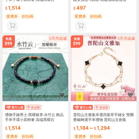
1,514
497
運費券
折扣碼
運費券
折扣碼
禮物手鏈男士·黑曜棱章·水竹云 飾品
普陀山文雅集幸運四葉草手鏈女 雙圈
手串手環小眾輕奢 高端黑曜石
疊戴轉運手串禮物 普陀山文創集
1,514
1,184
~
1,294
運費券
折扣碼
運費券
折扣碼