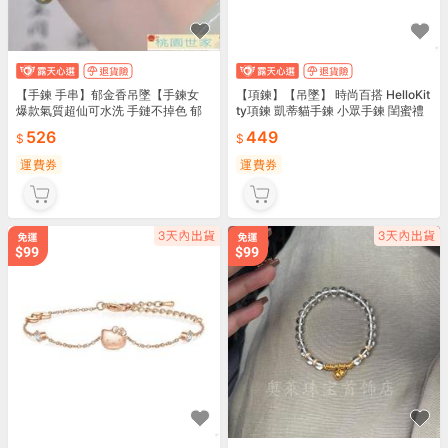
【手鍊 手串】郁金香吊墜【手鍊女
【項鍊】【吊墜】 時尚百搭 HelloKit
爆款氣質超仙可水洗 手鏈不掉色 郁
ty項鍊 凱蒂貓手鍊 小眾手鍊 閨蜜禮
金香吊墜手串 時尚輕奢簡約送禮品】
物 生日禮物 情人節禮物 送禮首選 飾
526
449
可水洗設計 不掉色 郁金香吊墜 輕奢
品必備 💎
簡約 送禮首選
運費券
運費券