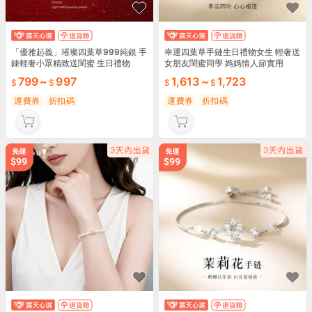
「優雅起義」璀璨四葉草999純銀 手
幸運四葉草手鏈生日禮物女生 輕奢送
錬輕奢小眾精致送閨蜜 生日禮物
女朋友閨蜜同學 媽媽情人節實用
799
~
997
1,613
~
1,723
運費券
折扣碼
運費券
折扣碼