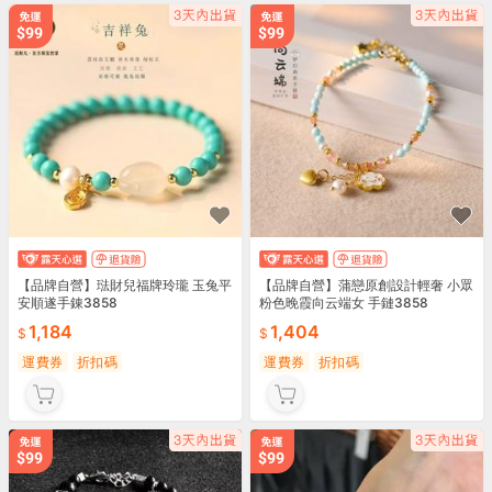
【品牌自營】琺財兒福牌玲瓏 玉兔平
【品牌自營】蒲戀原創設計輕奢 小眾
安順遂手錬3858
粉色晚霞向云端女 手鏈3858
1,184
1,404
運費券
折扣碼
運費券
折扣碼