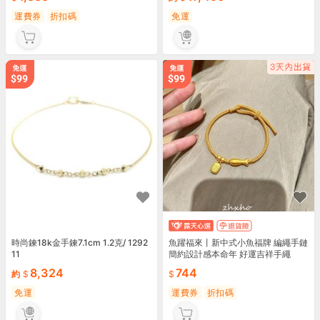
運費券
折扣碼
免運
時尚鍊18k金手鍊7.1cm 1.2克/ 1292
魚躍福來丨新中式小魚福牌 編繩手鏈
11
簡約設計感本命年 好運吉祥手繩
8,324
744
約
免運
運費券
折扣碼