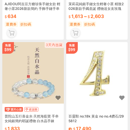
AJIDOU阿吉豆方糖珍珠手鏈女款 輕
茉莉花純銀手鏈女生輕奢小眾 精致2
奢小眾2026新款簡約 手飾手鏈手串
026新款手鐲圣誕 禮物送女友玫瑰
634
1,613
~
2,603
運費券
折扣碼
運費券
折扣碼
普陀山五行喜金水·天然海藍寶 手串
百靈獸 no.18k 黃金 no no.4鑽石/29
女純銀簡約耶誕禮物 白水晶手錬
5812
1,833
17,490
約