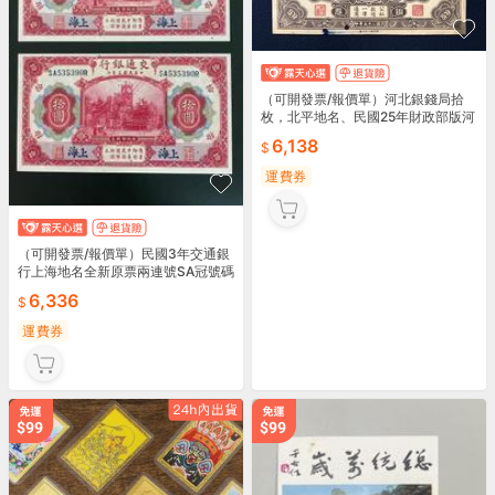
（可開發票/報價單）河北銀錢局拾
枚，北平地名、民國25年財政部版河
北銅元票10枚10372
6,138
運費券
（可開發票/報價單）民國3年交通銀
行上海地名全新原票兩連號SA冠號碼
無4710466
6,336
運費券