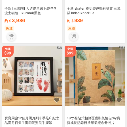
全新 [三麗鷗] 人造皮革絨毛袋包含
全新 skater 模切袋運動衫材質 三麗
波士頓包 - kuromi/黑色
鷗 knbd knbd1-a
3,986
989
約
約
免運
免運
寶寶周歲12個月照片列印手足印紀念
18寸黏貼式相簿覆膜影集情侶diy寶
品滿月百天手腳印泥嬰兒手腳印
寶成長記錄冊放畢業紀念冊照片