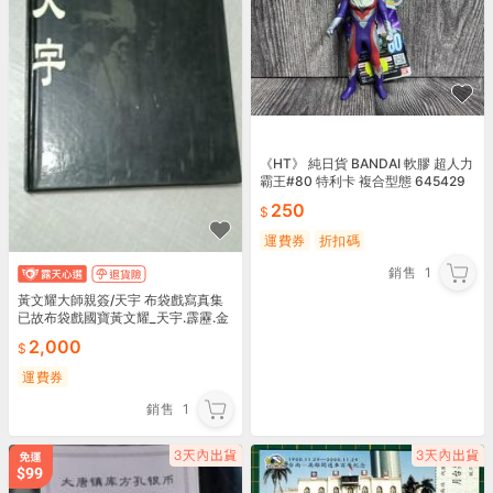
《HT》 純日貨 BANDAI 軟膠 超人力
霸王#80 特利卡 複合型態 645429
250
運費券
折扣碼
銷售
1
黃文耀大師親簽/天宇 布袋戲寫真集
已故布袋戲國寶黃文耀_天宇.霹靂.金
光布袋戲_黃俊雄
2,000
運費券
銷售
1