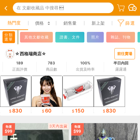
在 文獻收藏品 中搜尋

熱門度
價格
銷售量
新上架
篩選
分類
其他文獻收藏
證書、文件
照片
雜誌、刊物
選單
☆西格瑞商店☆
前往賣場
189
783
100%
半日內回
正面評價
商品數
出貨及時率
露露通
830
60
150
830