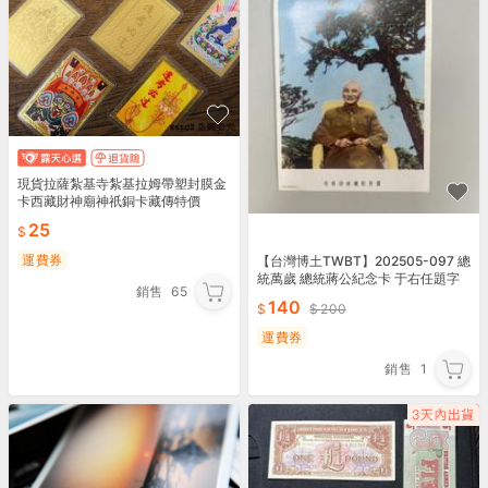
現貨拉薩紮基寺紮基拉姆帶塑封膜金
卡西藏財神廟神祇銅卡藏傳特價
25
運費券
【台灣博土TWBT】202505-097 總
統萬歲 總統蔣公紀念卡 于右任題字
銷售
65
國防部總政治部印 1960年代
140
200
運費券
銷售
1