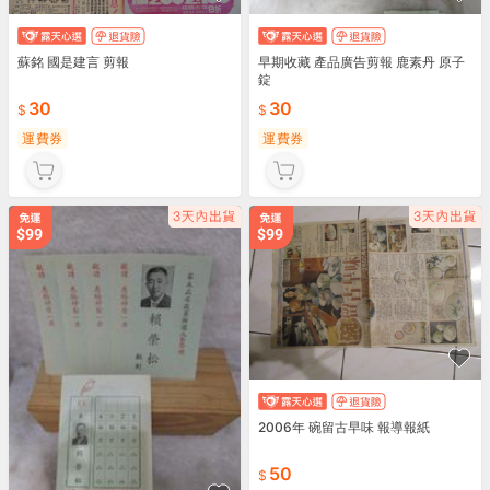
早期收藏 產品廣告剪報 鹿素丹 原子
蘇銘 國是建言 剪報
錠
30
30
運費券
運費券
2006年 碗留古早味 報導報紙
50