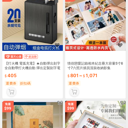
【打火機 電弧充電】🔥自動彈出刻字
情侶戀愛記錄相本紀念冊大容量5寸6
全自動帶打火機自動 彈出定製刻字電
寸7六照片插頁混裝收納影集
弧 充電20支裝商務 露天拍賣輕便攜
405
801
~
1,071
帶 時尚設計 商務必備 送禮首選
運費券
折扣碼
運費券