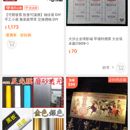
【可開發票 批發可議價】袖珍屋 DIY
手工小屋 雅泉庭帶罩 交換禮物 DIY
手作 生日禮物 迷你屋 模型屋 娃娃屋
1,173
運費券
折扣碼
大汐止全球影城 早場特價票 大全張
未裁(1909-)
70
銷售
1