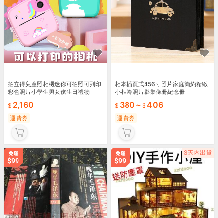
拍立得兒童照相機迷你可拍照可列印
相本插頁式456寸照片家庭簡約精緻
彩色照片小學生男女孩生日禮物
小相簿照片影集像冊紀念冊
2,160
380
~
406
運費券
運費券