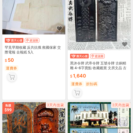
罕見早期收藏 反共抗俄 救國保家 交
際電報 去報紙 5入
50
黑沐令牌 武帝令牌 五號令牌 古銅精
雕 4-6字賣點 收藏鑑賞 文房文品 古
運費券
董文獻 木質紋理 歷史文物
1,640
運費券
折扣碼