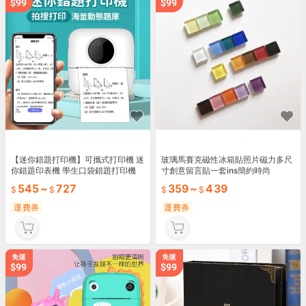
【迷你錯題打印機】可攜式打印機 迷
玻璃馬賽克磁性冰箱貼照片磁力多尺
你錯題印表機 學生口袋錯題打印機
寸創意留言貼一套ins簡約時尚
標籤機 照片打印機 熱敏印表機
545
~
727
359
~
439
運費券
運費券