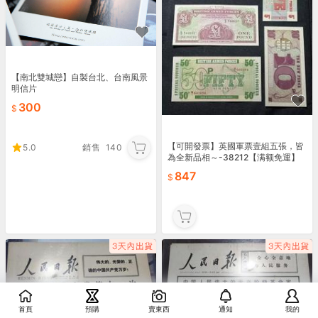
【南北雙城戀】自製台北、台南風景
明信片
300
【可開發票】英國軍票壹組五張，皆
5.0
銷售
140
為全新品相～-38212【满额免運】
847
首頁
預購
賣東西
通知
我的