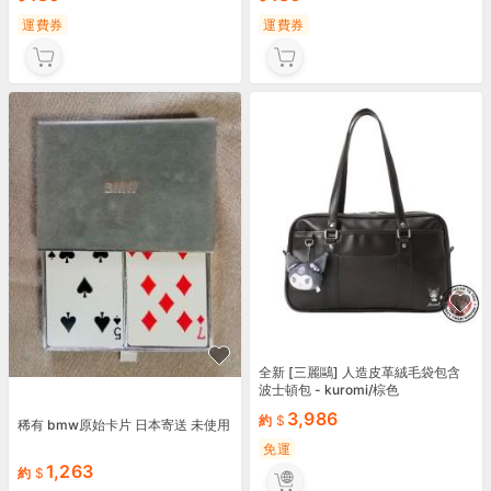
運費券
運費券
全新 [三麗鷗] 人造皮革絨毛袋包含
波士頓包 - kuromi/棕色
3,986
約
稀有 bmw原始卡片 日本寄送 未使用
免運
1,263
約