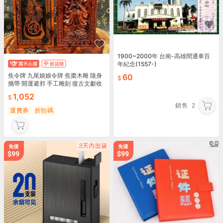
1900~2000年 台南-高雄間通車百
年紀念(1557-)
焦令牌 九尾娘娘令牌 焦棗木雕 隨身
60
攜帶 開運避邪 手工雕刻 復古文獻收
藏 17x7x3公分
1,052
銷售
2
運費券
折扣碼