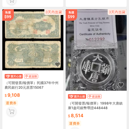
（可開發票/報價單）民國37年中州
農民銀行20元原票15067
9,108
運費券
（可開發票/報價單）1998年大唐鎮
庫1盎司銀幣帶證448448
8,514
運費券