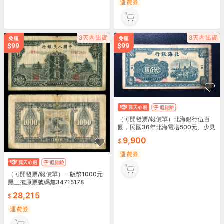
運費券
（可開發票/報價單）北海銀行伍百
圓，民國36年北海電塔500元、少見
品種、原票好10335
9,900
運費券
（可開發票/報價單）一版幣1000元
黑三拖原票號碼無34715178
28,215
運費券