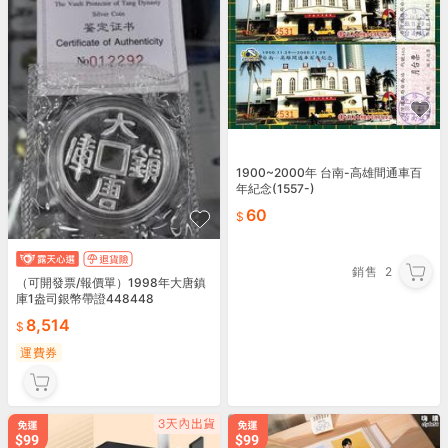
1900~2000年 台南-高雄間通車百
年紀念(1557-)
60
銷售
2
（可開發票/報價單）1998年大唐鎮
庫1盎司銀幣帶證448448
8,514
運費券