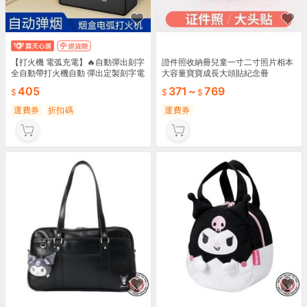
【打火機 電弧充電】🔥自動彈出刻字
證件照收納冊兒童一寸二寸照片相本
全自動帶打火機自動 彈出定製刻字電
大容量寶寶成長大頭貼紀念冊
弧 充電20支裝商務 露天拍賣輕便攜
405
371
~
769
帶 時尚設計 商務必備 送禮首選
運費券
折扣碼
運費券