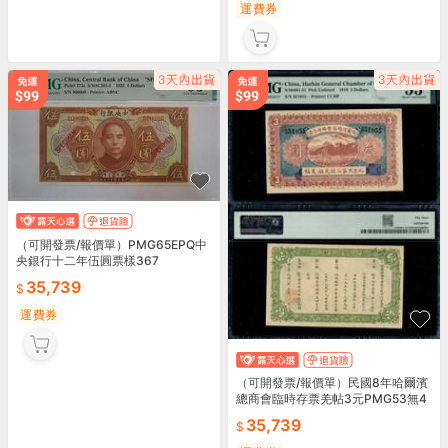
運費券
（可開發票/報價單）PMG65EPQ中
央銀行十二年伍圓票樣367
35,739
運費券
（可開發票/報價單）民國8年哈爾濱
總商會臨時存票羌帖3元PMG53無4
715039
35,739