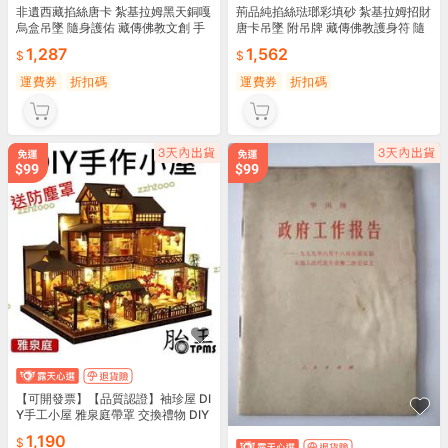
非遺西藏掐絲唐卡 紮基拉姆黑天銅嘎
荊品純掐絲琺瑯彩填砂 紮基拉姆招財
烏盒吊墜 隨身護佑 藏傳佛教文創 手
唐卡吊墜 附吊牌 藏傳佛教護身符 隨
工藝品 古董收藏 滿出
身佩戴收藏
1,287
1,562
運費券
折扣碼
運費券
折扣碼
【可開發票】【品質認證】袖珍屋 DI
Y手工小屋 雅泉庭帶罩 交換禮物 DIY
手作 生日禮物 迷你屋 模型屋 娃娃屋
1,190
【满