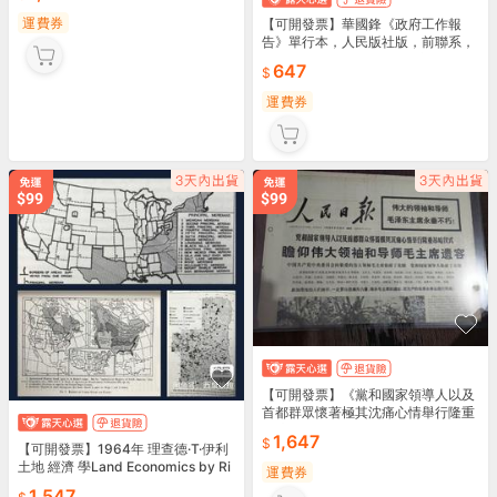
運費券
【可開發票】華國鋒《政府工作報
告》單行本，人民版社版，前聯系，
售後不退不換-50990【满额免運】
647
運費券
【可開發票】《黨和國家領導人以及
首都群眾懷著極其沈痛心情舉行隆重
吊唁儀式》 紅色收藏，售後不退不
1,647
換-62195【满额免運
【可開發票】1964年 理查德·T·伊利
土地 經濟 學Land Economics by Ri
運費券
chard T. Ely
1,547