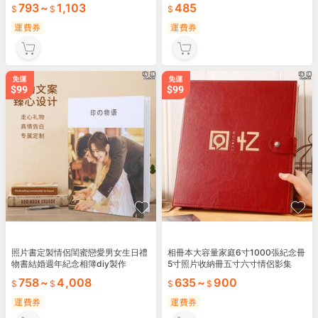
793
~
1,103
485
運費券
運費券
照片書定製情侶閨蜜戀愛男女生日禮
相冊本大容量家庭6寸1000張紀念冊
物書結婚週年紀念相簿diy製作
5寸照片收納冊五寸六寸情侶影集
758
~
4,008
635
~
900
運費券
運費券