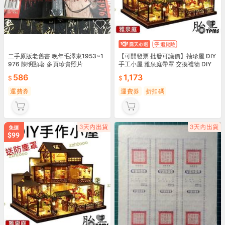
二手原版老舊書 晚年毛澤東1953~1
【可開發票 批發可議價】袖珍屋 DIY
976 陳明顯著 多頁珍貴照片
手工小屋 雅泉庭帶罩 交換禮物 DIY
手作 生日禮物 迷你屋 模型屋 娃娃屋
586
1,173
運費券
運費券
折扣碼