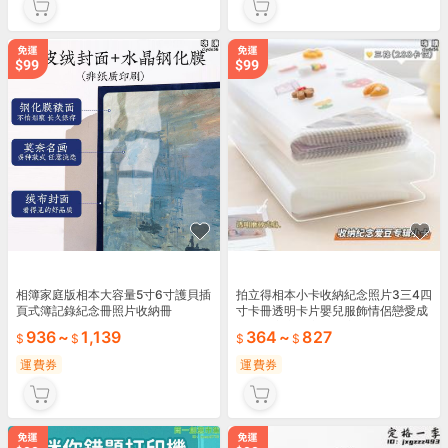
相簿家庭版相本大容量5寸6寸護貝插
拍立得相本小卡收納紀念照片3三4四
頁式簿記錄紀念冊照片收納冊
寸卡冊透明卡片嬰兒服飾情侶戀愛成
長記錄家庭大容量兒童電影票收藏夾
936
~
1,139
364
~
827
收集
運費券
運費券