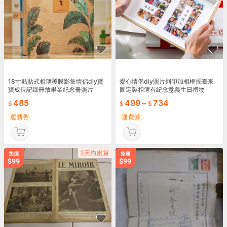
18寸黏貼式相簿覆膜影集情侶diy寶
愛心情侶diy照片列印加相框擺臺來
寶成長記錄冊放畢業紀念冊照片
圖定製相簿有紀念意義生日禮物
485
499
~
734
運費券
運費券