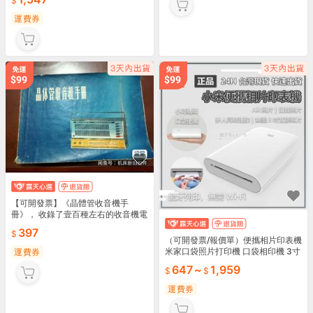
運費券
【可開發票】《晶體管收音機手
冊》， 收錄了壹百種左右的收音機電
路圖，～-62169【满额免運】
397
（可開發票/報價單）便攜相片印表機
米家口袋照片打印機 口袋相印機 3寸
運費券
無墨相片 AR留聲相片 自帶背膠 便攜
647
~
1,959
相片印表機
運費券