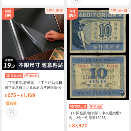
（可開發票/報價單）手工自粘貼式相
冊本紀念冊大容量家庭照片覆膜情侶
影集diy收納簿
675
~
1,169
運費券
（可開發票/報價單）中央運動場1
角、2角一對原票15255
37,620