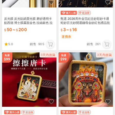
反光膜 反光貼紙螢光膜 磨砂透明卡
甄選 2026馬年金箔紀念鈔彩鈔卡通
點西德 博士膜霧面金色 拉絲銀色 拉
蛇鈔百元鈔開運錢母金鈔紅包禮品批
絲金色卡典西德 電腦割字 護貝膜 黑
發【滿300出貨】
50
~
200
3
~
16
板貼白板貼3M
運費券
5.0
銷售
905
銷售
261