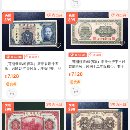
（可開發票/報價單）奉天公濟平市錢
（可開發票/報價單）廣東省銀行伍
號貳拾枚，民國十二年版稀少、非十
毫，民國24年美鈔版，雕版印刷、品
一年版，原票美10257
相難得、原票美10177
7,128
7,128
運費券
運費券