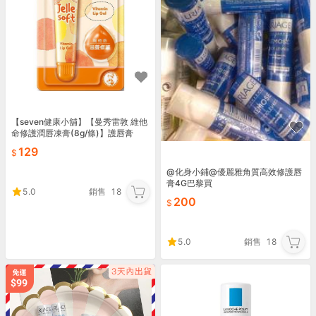
【seven健康小舖】【曼秀雷敦 維他
命修護潤唇凍膏(8g/條)】護唇膏
129
@化身小鋪@優麗雅角質高效修護唇
膏4G巴黎買
5.0
銷售
18
200
5.0
銷售
18