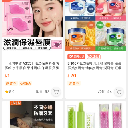
【台灣現貨 A355】滋潤保濕唇膜 護
EN067滋潤嘴唇 凡士林潤唇膏 絲幕
唇膜 水晶唇膜 果凍唇膜 保濕唇膜 滋
唇膜護唇膏 迷你護唇膏 潤唇膏 睡眠
潤唇膜 唇膜 唇部保養 潤唇 美妝 護唇
唇膜 唇膜 香味護唇膏 護甲 護膚 潤膚
1
20
膏
膏
運費券
折扣碼
運費券
5.0
銷售
52
銷售
44