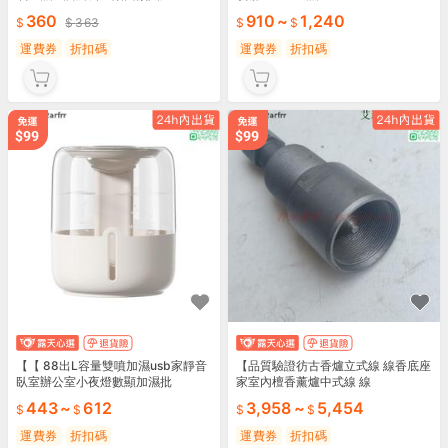
360
910
~
1,240
363
運費券
折扣碼
運費券
折扣碼
【【 88出L容量雙噴加濕usb家靜音
【品質驗證彷古香爐立式線 線香底座
臥室辦公室小夜燈數顯加濕批
家室內檀香薰爐中式線 線
443
~
612
3,958
~
5,454
運費券
折扣碼
運費券
折扣碼