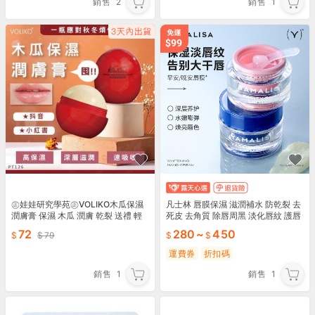
銷售
2
銷售
1
㊣娃娃研究學苑㊣VOLIKO木瓜保濕
凡士林 唇膜保濕 滋潤補水 防乾裂 去
潤膚膏 保濕 木瓜 潤膚 乾裂 送禮 輕
死皮 去角質 除唇周黑 淡化唇紋 護唇
巧 一瓶抵多瓶(PT126)
膏 適合所有皮膚 日夜保濕
72
280
~
450
79
運費券
折扣碼
銷售
1
銷售
1