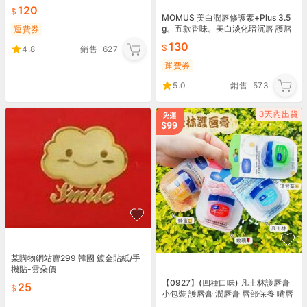
120
MOMUS 美白潤唇修護素+Plus 3.5
g。五款香味。美白淡化暗沉唇 護唇
運費券
膏
130
4.8
銷售
627
運費券
5.0
銷售
573
某購物網站賣299 韓國 鍍金貼紙/手
機貼-雲朵價
【0927】(四種口味) 凡士林護唇膏
25
小包裝 護唇膏 潤唇膏 唇部保養 嘴唇
保養 滋潤唇部 手足保養