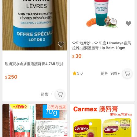
♡印地摩沙╭♡ 印度 Himalaya喜馬
拉雅 滋潤護唇膏 Lip Balm 10gm
30
理膚寶水喚膚復活護脣膏4.7ML現貨
5.0
銷售
999+
250
銷售
1