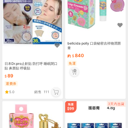
bellcida polly 口袋秘密吉祥物潤唇
膏
840
約
免運
日本Dr.pro止鼾貼 防打呼 睡眠閉口
貼 鼻唇貼 呼吸貼
89
運費券
5.0
銷售
111