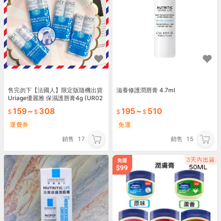
售完勿下【法國人】限定版隨機出貨
滋養修護潤唇膏 4.7ml
Uriage優麗雅 保濕護唇膏4g (UR02
5)
159
~
308
195
~
510
運費券
免運
銷售
17
銷售
15