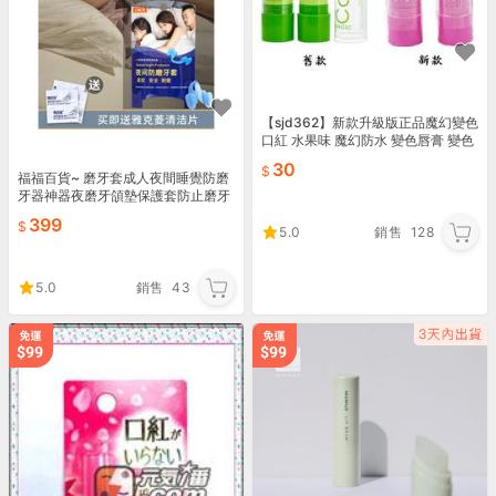
【sjd362】新款升級版正品魔幻變色
口紅 水果味 魔幻防水 變色唇膏 變色
口紅 不掉色
30
福福百貨~ 磨牙套成人夜間睡覺防磨
牙器神器夜磨牙頜墊保護套防止磨牙
神器
399
5.0
銷售
128
5.0
銷售
43