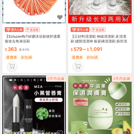
【SzluzenfbT矽膠沐浴刷便舒適重
【正好料清潔刷 伸縮清潔刷 多清潔
複使去角淋浴刷
刷 縫隙清潔神 板瓷磚清潔刷 廁所清
刷 清潔刷
363
579
~
1,091
370
運費券
折扣碼
運費券
折扣碼