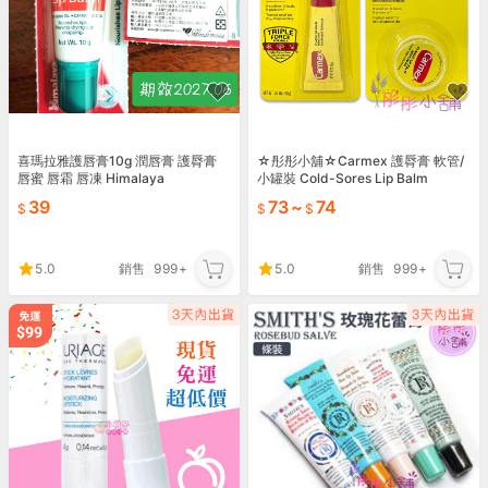
喜瑪拉雅護唇膏10g 潤唇膏 護脣膏
☆彤彤小舖☆Carmex 護脣膏 軟管/
唇蜜 唇霜 唇凍 Himalaya
小罐裝 Cold-Sores Lip Balm
39
73
~
74
5.0
銷售
999+
5.0
銷售
999+