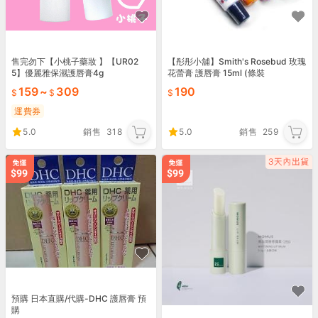
售完勿下【小桃子藥妝 】【UR02
【彤彤小舖】Smith's Rosebud 玫瑰
5】優麗雅保濕護唇膏4g
花蕾膏 護唇膏 15ml (條裝
159
~
309
190
運費券
5.0
銷售
318
5.0
銷售
259
預購 日本直購/代購-DHC 護唇膏 預
購