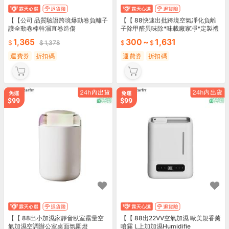
【【公司 品質驗證跨境爆動卷負離子
【【 88快速出批跨境空氣凈化負離
護全動卷棒幹濕直卷造傷
子除甲醛異味除*味載廠家凈*定製禮
盒
1,365
300
~
1,631
1,378
運費券
折扣碼
運費券
折扣碼
【【 88出小加濕家靜音臥室霧量空
【【 88出22VV空氣加濕 歐美規香薰
氣加濕空調辦公室桌面氛圍燈
噴霧 L上加加濕Humidifie