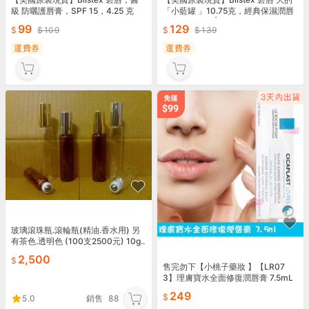
級 防曬護唇膏，SPF 15，4.25 克
「小藍罐 」10.75克，經典保濕潤唇
膏 Lip Medex|防乾裂、去死皮
99
129
109
139
運費券
運費券
玻璃滾珠瓶.滾輪瓶(精油.香水用) 另
有茶色.透明色 (100支2500元) 10g..
2,500
售完勿下【小桃子藥妝 】【LR07
3】理膚寶水全面修復潤唇膏 7.5mL
249
5.0
銷售
88