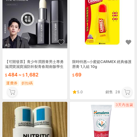
AD
【可開發票】青少年潤唇膏男士專勇
限時特惠~小蜜媞CARMEX 經典修護
滋潤寶濕寶濕防幹裂青春期南骸學生
唇膏 1入組 10g
黨護唇膏
484
~
1,682
69
運費券
折扣碼
5.0
銷售
28