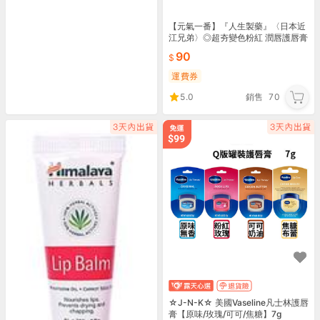
【元氣一番】『人生製藥』〈日本近
江兄弟〉◎超夯變色粉紅 潤唇護唇膏
◎
90
運費券
5.0
銷售
70
☆J-N-K☆ 美國Vaseline凡士林護唇
膏【原味/玫瑰/可可/焦糖】7g