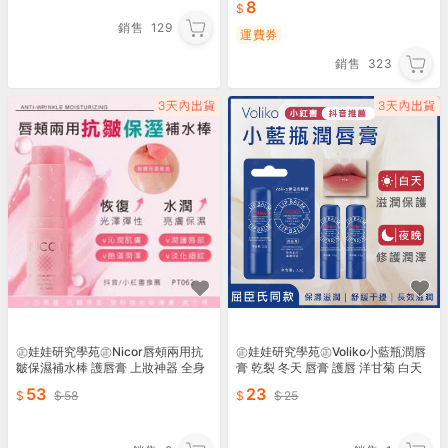
8
銷售
129
運費券
銷售
323
㊣娃娃研究學苑㊣Nicor唇頰兩用抗
㊣娃娃研究學苑㊣Voliko小藍瓶潤唇
皺保濕補水棒 護唇膏 上妝神器 全身
膏 乾裂 冬天 唇膏 護唇 洋甘菊 白天
可用 唇頰兩用小粉棒(PT062)
夜晚 保濕(PT127)
53
23
58
25