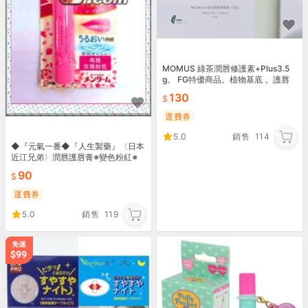
MOMUS 綠茶潤唇修護素+Plus3.5
g。 FG特優商品。植物基底 。護唇
膏。
130
運費券
5.0
銷售
114
◆『元氣一番◆『人生製藥』〈日本
近江兄弟〉潤唇護唇膏※變色粉紅※
90
運費券
5.0
銷售
119