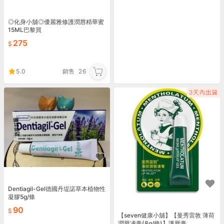
◎化身小舖◎優麗雅修護潤唇精華蜜
15ML巴黎買
275
5.0
銷售
26
Dentiagil-Gel德國丹堤諾草本植物性
凝膠5g/條
90
【seven健康小舖】【曼秀雷敦 薄荷
潤唇凍膏(8g/條)】護唇膏