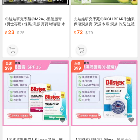
㊣娃娃研究學苑㊣M2A小黑管唇膏
㊣娃娃研究學苑㊣RICH BEAR牛油果
(男士專用) 保濕 潤唇 薄荷 嘟嘟唇 水
保濕潤膚膏 保濕 木瓜 潤膚 乾裂 送禮
嫩 保水 應急修護(PT128)
輕巧 一瓶抵多瓶(PT125)
23
72
25
79
【美國原裝現貨】Blistex 碧唇，醫
【美國原裝現貨】Blistex 碧唇 大的