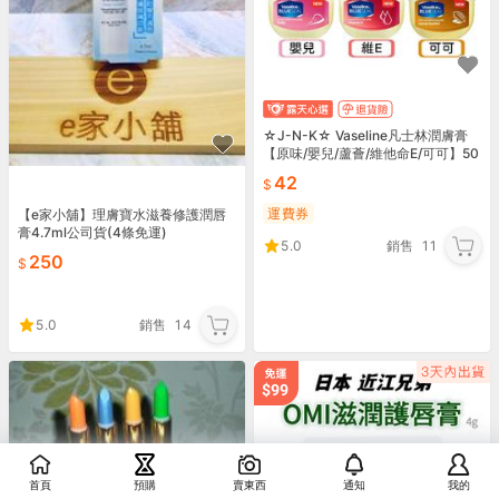
☆J-N-K☆ Vaseline凡士林潤膚膏
【原味/嬰兒/蘆薈/維他命E/可可】50
ml
42
運費券
【e家小舖】理膚寶水滋養修護潤唇
膏4.7ml公司貨(4條免運)
5.0
銷售
11
250
5.0
銷售
14
首頁
預購
賣東西
通知
我的