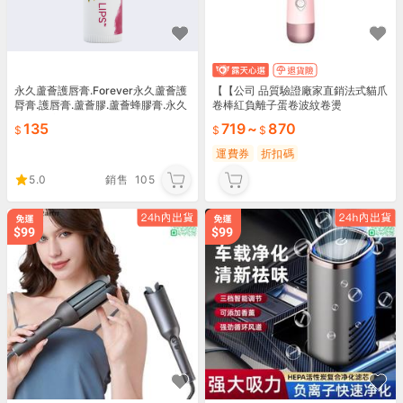
永久蘆薈護唇膏.Forever永久蘆薈護
【【公司 品質驗證廠家直銷法式貓爪
脣膏.護唇膏.蘆薈膠.蘆薈蜂膠膏.永久
卷棒紅負離子蛋卷波紋卷燙
蘆薈膠.永久蜂膠膏
135
719
~
870
運費券
折扣碼
5.0
銷售
105