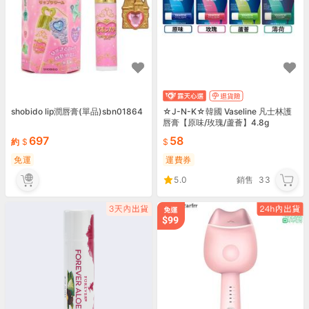
shobido lip潤唇膏(單品)sbn01864
☆J-N-K☆韓國 Vaseline 凡士林護
唇膏【原味/玫瑰/蘆薈】4.8g
697
58
約
免運
運費券
5.0
銷售
33