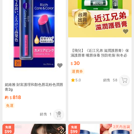
【飛兒】《近江兄弟 滋潤護唇膏》保
濕護唇膏 嘴唇保養 預防乾裂 秋冬必
備 潤澤 防止乾裂 乾燥
30
運費券
5.0
銷售
58
妮維雅 財富護理和顏色唇花粉色潤唇
膏2g
818
約
免運
銷售
1