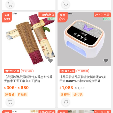
【品質驗證品質驗證竹簽香惠安沈香
【品質驗證品質驗證便攜蓄電UV美
天然半工香工廠直加工貼牌
甲燈1688W功率線速幹指甲凝
306
~
680
1,083
1,093
運費券
折扣碼
運費券
折扣碼