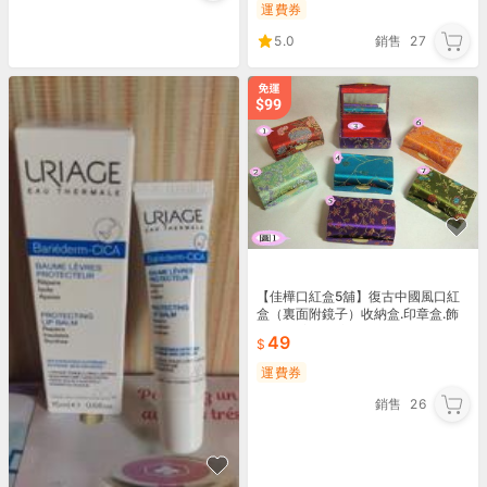
運費券
5.0
銷售
27
【佳樺口紅盒5舖】復古中國風口紅
盒（裏面附鏡子）收納盒.印章盒.飾
品盒.珠寶盒.歡迎批發
49
運費券
銷售
26