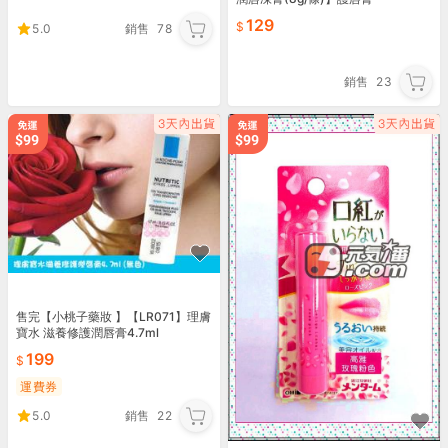
129
5.0
銷售
78
銷售
23
售完【小桃子藥妝 】【LR071】理膚
寶水 滋養修護潤唇膏4.7ml
199
運費券
5.0
銷售
22