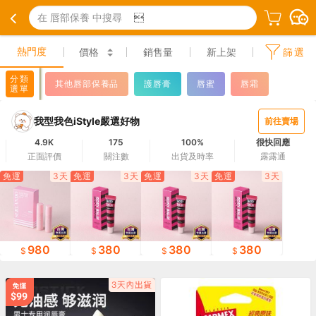
在 唇部保養 中搜尋

熱門度
價格
銷售量
新上架
篩選
分類
其他唇部保養品
護唇膏
唇蜜
唇霜
選單
我型我色iStyle嚴選好物
前往賣場
4.9K
175
100%
很快回應
正面評價
關注數
出貨及時率
露露通
免運
3天
免運
3天
免運
3天
免運
3天
980
380
380
380