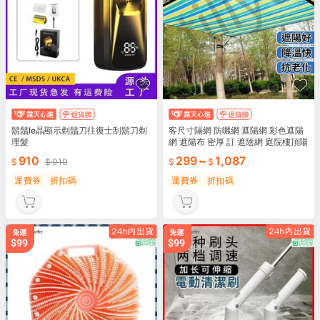
鬍鬚le晶顯示剃鬚刀往復士刮鬍刀剃
客尺寸隔網 防曬網 遮陽網 彩色遮陽
理髮
網 遮陽布 密厚 訂 遮陰網 庭院樓頂陽
房隔網 UM優選
910
299
~
1,087
919
運費券
折扣碼
運費券
折扣碼