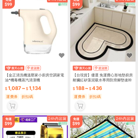
【金正清洗機溫壓家小廚房空調家電
【台現貨】優選 免運費心形地墊廚房
油*機毒機蒸汽清潔機
耐臟紅矽藻泥吸水專用防滑腳墊速幹
清洗防ou地毯 露天市集 全臺最大的
1,087
~
1,134
188
~
436
路購物市集
運費券
折扣碼
運費券
折扣碼