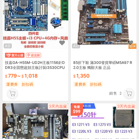
AD
AD
技嘉GA-H55M-UD2H主板1156針D
85折下殺 滿300發貨華碩M5A97 R
DR3全固態超頻主板討裝i3530CPU
2.0主板 獨顯大板 正品
779
~
1,018
1,350
運費券
折扣碼
運費券
折扣碼
銷售
2