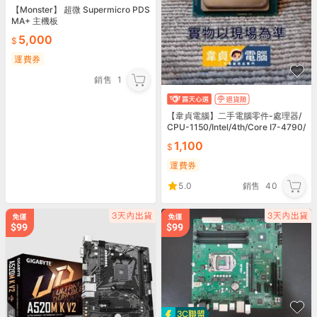
【Monster】 超微 Supermicro PDS
MA+ 主機板
5,000
運費券
銷售
1
【韋貞電腦】二手電腦零件-處理器/
CPU-1150/Intel/4th/Core I7-4790/
3.6GHz/4C8T
1,100
運費券
5.0
銷售
40