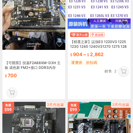
【精選之家】誌強E3 1220V3 1225
1230 1240 1240V31270 1275 128
AD
0v31150
904
~
2,862
運費券
折扣碼
【可開票】技嘉F2A88XM-D3H 主
板 成色新 FM2+接口 DDR3內存
銷售
2
700