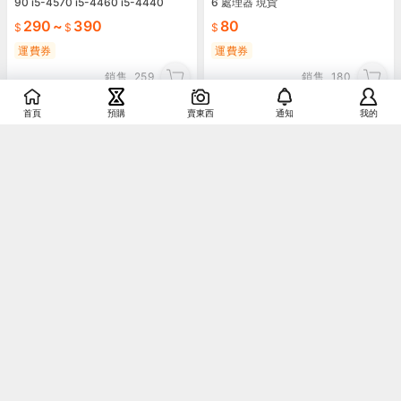
90 i5-4570 i5-4460 i5-4440
6 處理器 現貨
290
~
390
80
運費券
運費券
銷售
259
銷售
180
首頁
預購
賣東西
通知
我的
1151腳位 Intel Core i3-9100F i3-8
100 i3-7100 i3-6100 i3-9100
170
~
800
CPU風扇專用扣具 風扇卡榫 扣具 77
5 1150 1155 1156 1151 1366 2011
運費券
A016
3
銷售
184
運費券