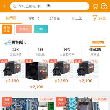
在 CPU/主機板 中搜尋

熱門度
價格
銷售量
新上架
篩選
分類
主機板
CPU
選單
風和資訊
前往賣場
3.6K
185
95%
很快回應
正面評價
關注數
出貨及時率
露露通
免運
3天
免運
3天
免運
3天
免運
3天
2,190
2,190
2,190
2,190