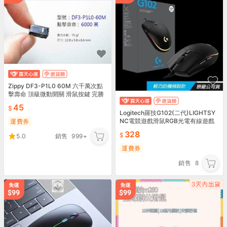
Zippy DF3-P1L0 60M 六千萬次點
擊壽命 頂級微動開關 滑鼠按鍵 完勝
歐姆龍 D2F-01F 羅技 雷蛇
45
Logitech羅技G102(二代)LIGHTSY
NC電競遊戲滑鼠RGB光電有線遊戲
運費券
滑鼠公WB25雲
328
5.0
銷售
999+
運費券
銷售
8