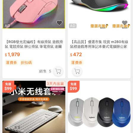
AD
AD
【RGB發光宏編程】有線滑鼠 遊戲滑
【高品質】優選市集 現貨 m280有線
鼠 電競滑鼠 辦公滑鼠 筆電滑鼠 達爾
鼠標遊戲專用筆記本臺式電腦辦公家
優牧馬人 發光滑鼠 編程滑鼠 喫滑鼠
用電競雞宏
1,979
472
運費券
折扣碼
運費券
銷售
5