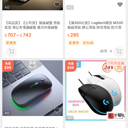
AD
AD
【高品質】【公司貨】無線鍵盤 滑鼠
【滿300出貨】Logitech羅技 M330
套裝 筆記本電腦鍵盤 臺式外接鍵盤
無線滑鼠 辦公滑鼠 靜音滑鼠 防汗滑
無聲辦公室打字靜音鍵盤
鼠黑色 白色 灰色 藍色
707
~
742
285
運費券
運費券
折扣碼
銷售
4
AD
AD