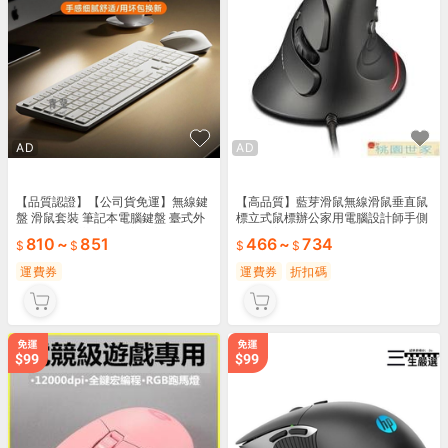
AD
AD
【品質認證】【公司貨免運】無線鍵
【高品質】藍芽滑鼠無線滑鼠垂直鼠
盤 滑鼠套裝 筆記本電腦鍵盤 臺式外
標立式鼠標辦公家用電腦設計師手側
接鍵盤 無聲辦公室打字靜音鍵盤
握有線美工繪圖藍芽無線
810
~
851
466
~
734
運費券
運費券
折扣碼