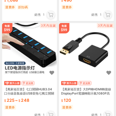
1,088
490
戲鼠 雷蛇電競鼠 電競玩家專用 🖱️
運費券
折扣碼
運費券
銷售
1
銷售
1
【萬家福百貨】七口開關HUB3.04
【萬家福百貨】大DP轉HDMI轉接線
口分線器集線器USB壹拖七獨立開關
DisplayPort電腦轉顯示氣1080P高
擴展器塢
清轉換氣
225
~
248
120
運費券
運費券
銷售
1
銷售
1