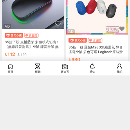
AD
AD
85折下殺 支援藍芽 多種模式切換！
【無線靜音滑鼠】滑鼠 靜音滑鼠 無
85折下殺 羅技M280無線滑鼠 靜音
線充電滑鼠 USB無線滑鼠 迷妳滑鼠
省電滑鼠 多色可選 Logitech原裝滑
112
120
靜音滑鼠
鼠 人體工學設計 舒適辦公電腦滑鼠
680
運費券
折扣碼
運費券
折扣碼
銷售
6
首頁
預購
賣東西
通知
我的
5.0
銷售
3