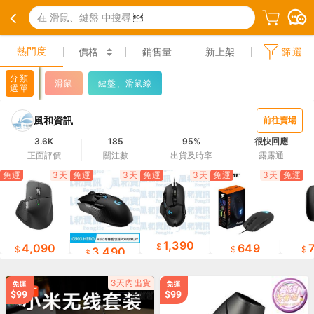
在 滑鼠、鍵盤 中搜尋

熱門度
價格
銷售量
新上架
篩選
分類
滑鼠
鍵盤、滑鼠線
選單
風和資訊
前往賣場
3.6K
185
95%
很快回應
正面評價
關注數
出貨及時率
露露通
免運
3天
免運
3天
免運
3天
免運
3天
免運
1,390
4,090
649
3,490