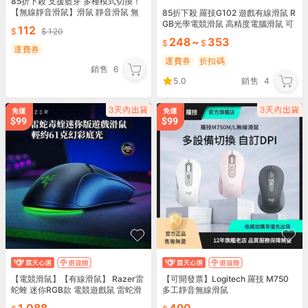
85折下殺 支援藍芽 多種模式切換！
【無線靜音滑鼠】滑鼠 靜音滑鼠 無
85折下殺 羅技G102 遊戲有線滑鼠 R
線充電滑鼠 USB無線滑鼠 迷妳滑鼠
GB光學電競滑鼠 高精度電腦滑鼠 可
112
120
靜音滑鼠
調DPI有線遊戲滑鼠
248
~
353
運費券
運費券
折扣碼
銷售
6
5.0
銷售
4
【電競滑鼠】【有線滑鼠】 Razer雷
【可開發票】Logitech 羅技 M750
蛇蝰 迷你RGB款 電競遊戲鼠 雷蛇滑
多工靜音無線滑鼠
鼠款 蝰蛇迷你鼠 RGB電競鼠 有線遊