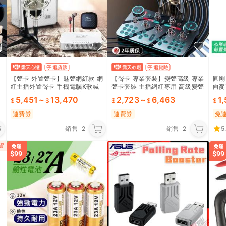
真
【聲卡 外置聲卡】魅聲網紅款 網
【聲卡 專業套裝】變聲高級 專業
圓剛 
紅主播外置聲卡 手機電腦K歌喊
聲卡套裝 主播網紅專用 高級變聲
向麥
麥 臺式適用設備麥克風 高級魅聲
器麥克風話筒 專業級變聲混響 K
商】
5,451
~
13,470
2,723
~
6,463
1
正品 K歌喊麥神器
歌錄音全能
運費券
運費券
免
銷售
2
銷售
2
5