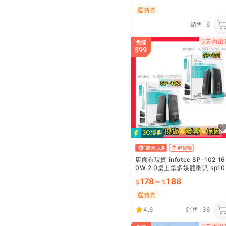
運費券
銷售
6
店面有現貨 infotec SP-102 16
0W 2.0桌上型多媒體喇叭 sp10
1 電腦喇叭 含稅有發票
178
~
188
運費券
4.6
銷售
36