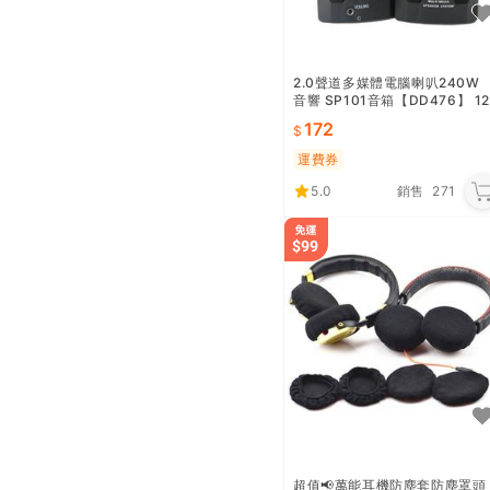
2.0聲道多媒體電腦喇叭240W
音響 SP101音箱【DD476】 1
3便利屋
172
運費券
5.0
銷售
271
超值📢萬能耳機防塵套防塵罩頭