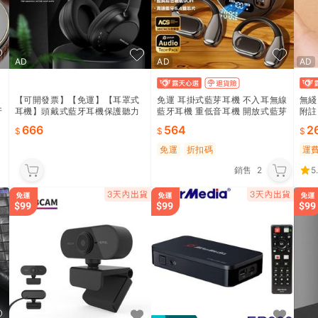
AD
AD
AD
耳
【可開發票】【免運】【耳罩式
免運 耳掛式藍芽耳機 不入耳無線
無綫
牙
耳機】頭戴式藍牙耳機保護聽力
藍牙耳機 重低音耳機 開放式藍芽
附註
動
藍牙耳機 網課線上教學TF卡音樂
耳機 5.49 柏林之聲耳機 戶外運
666
564
2
播放 無線耳機 頭戴式耳罩式耳
動藍芽耳機 降噪耳機
免運
折扣碼
運
銷售
2
5