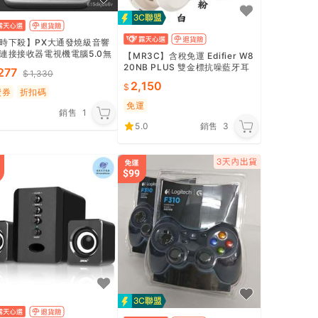
時下殺】PX大通發燒級音響
連接接收器電視機電腦5.0無
【MR3C】含稅免運 Edifier W8
訊無線連接發射器二合一au
20NB PLUS 雙金標抗噪藍牙耳
277
1,330
接器老功放無線萬用款轉音
罩耳機 無線 耳機麥克風
2,150
費券
折扣碼
免運
銷售
1
5.0
銷售
3