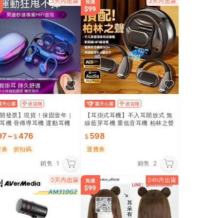
開發票】現貨！保固壹年｜
【耳掛式耳機】不入耳開放式 無
耳機 骨傳導耳機 運動耳機
線藍芽耳機 重低音耳機 柏林之聲
耳機 跑步 數顯 降噪 超長待
耳機 戶外運動降噪耳機 開放式掛
97
~
476
598
IFi 遊戲耳機
耳設計 運動戶外通話 穩固
費券
折扣碼
運費券
銷售
1
銷售
2