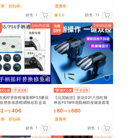
費券
折扣碼
運費券
銷售
1
5.0
銷售
71
柄搖桿替換帽修復帽PS5蘑菇
【品質驗證】新款G21六指吃雞
損替換保護帽網格紋彩盒裝
神器F01M9遊戲輔助按鍵遊戲電
遊戲 PC 遊戲 手機遊戲 電玩
競無線靈敏搖桿手柄主機遊戲 P
82
~
406
80
~
680
C 遊戲 手機遊戲 電玩合
費券
折扣碼
運費券
銷售
1
銷售
1