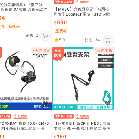
開發票報價單）『開立發
【MR3C】含稅附發票【台灣公
 超低價 2.1聲道 高低可調節
司貨】Logitech羅技 F310 遊戲
喇叭 電腦音箱 重低音音箱
04
搖桿
音喇叭 手機喇叭
690
費券
折扣碼
運費券
銷售
2
5.0
銷售
34
FOXXRAY 狐鐳 FXR-IEM-3
【阿婆K鵝】高CP值 NB35 懸臂
支架 相機 手機 視訊 懸臂式 麥克
 HIFI液晶振膜電競監聽耳機
風支架 怪手支架 桌面支架 NB35
99
150
NB39