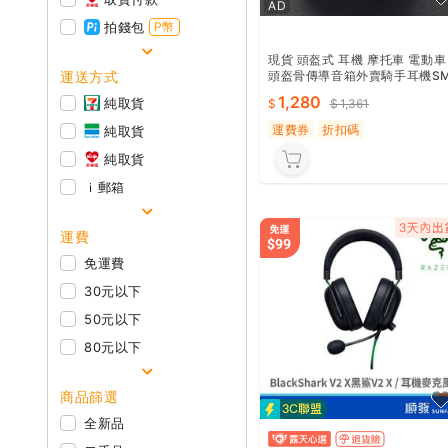
AD
拍錢包
P幣
現貨 頭盔式 耳機 摩托車 電動車
運送方式
頭盔骨傳導音箱外賣騎手耳機S
03
1,280
純取貨
1,361
運費券
折扣碼
純取貨
純取貨
ｉ郵箱
運費
免運費
30元以下
50元以下
80元以下
商品篩選
全新品