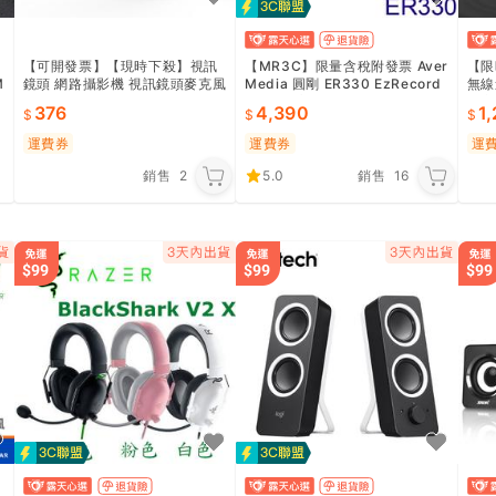
【可開發票】【現時下殺】視訊
【MR3C】限量含稅附發票 Aver
【限
M
鏡頭 網路攝影機 視訊鏡頭麥克風
Media 圓剛 ER330 EzRecord
無線
電腦攝影機 電腦鏡頭
er 330 高畫質電視 遊戲 擷取盒
損音
376
4,390
1,
x轉
運費券
運費券
運
銷售
2
5.0
銷售
16