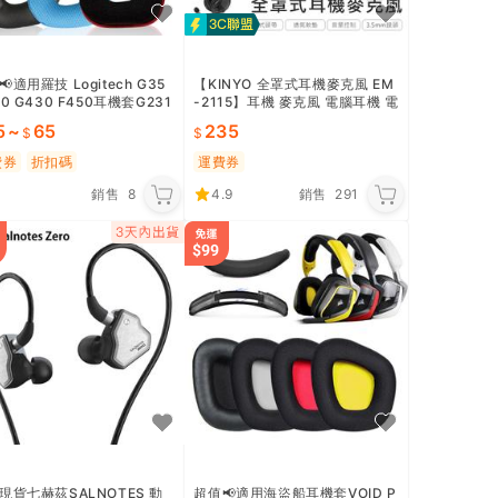
適用羅技 Logitech G35
【KINYO 全罩式耳機麥克風 EM
0 G430 F450耳機套G231
-2115】耳機 麥克風 電腦耳機 電
1 G331耳罩
競耳麥 耳罩式耳機 有線耳機【A
5
~
65
235
B893】
費券
折扣碼
運費券
銷售
8
4.9
銷售
291
現貨七赫茲SALNOTES 動
超值📢適用海盜船耳機套VOID P