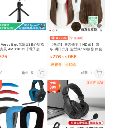
Versati go黑鳩USB心型指
【熱銷】無需修剪！ND家】 凜
克風 AM310G2【電子超
冬 明日方舟 造型款cos假發 頭皮
獸耳朵有售
,575
776
~
956
運
運費券
折扣碼
.0
銷售
51
銷售
1