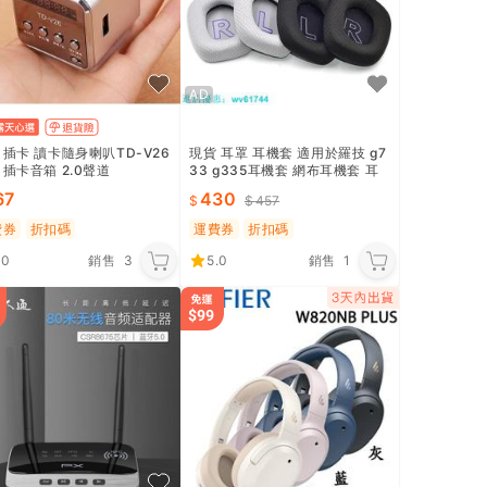
AD
 插卡 讀卡隨身喇叭TD-V26
現貨 耳罩 耳機套 適用於羅技 g7
 插卡音箱 2.0聲道
33 g335耳機套 網布耳機套 耳
機維修配件
67
430
457
費券
折扣碼
運費券
折扣碼
.0
銷售
3
5.0
銷售
1