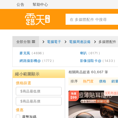
公告
幫助中心
全部分類
電腦電子
電腦周邊設備
多媒體配件
麥克風
喇叭
4696
6171
網路攝影機@
影像擷取卡@
1772
1433
相關商品超過 60,667 筆
縮小範圍顯示
排序
熱門度
價格
銷
價格篩選
優惠
露幣加碼