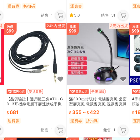
運費券
折扣碼
運費券
運
銷售
1
5.0
銷售
51
【品質驗證】適用鐵三角ATH-G
滿300出貨現貨 電腦麥克風 桌面
4手
DL3耳機線電腦耳麥連接線手機
型麥克風 電競麥克風 視訊麥克風
頭破
轉接線插頭音質公司貨 免運
k2電腦麥克風臺式機收音話筒會
主機
681
355
~
422
1
議網課視頻電競遊戲語音
合集
運費券
運費券
折扣碼
運
銷售
1
銷售
1