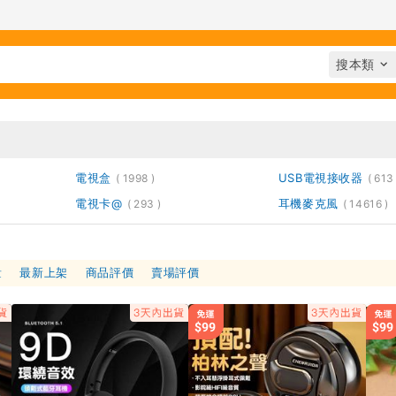
電視盒
USB電視接收器
1998
613
電視卡@
耳機麥克風
293
14616
量
最新上架
商品評價
賣場評價