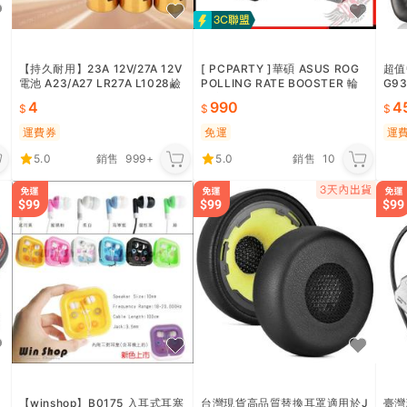
【持久耐用】23A 12V/27A 12V
[ PCPARTY ]華碩 ASUS ROG
超值
2
電池 A23/A27 LR27A L1028鹼
POLLING RATE BOOSTER 輪
G93
性ALKALINE遙控器門鈴
詢率加速器
G43
4
990
4
運費券
免運
運
5.0
銷售
999+
5.0
銷售
10
【winshop】B0175 入耳式耳塞
台灣現貨高品質替換耳罩適用於J
臺灣