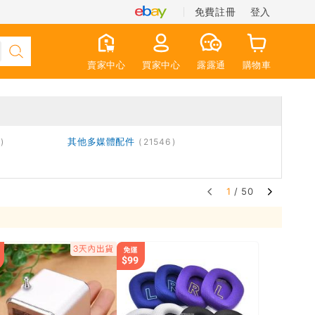
免費註冊
登入
賣家中心
買家中心
露露通
購物車
其他多媒體配件
21546
1
/ 50