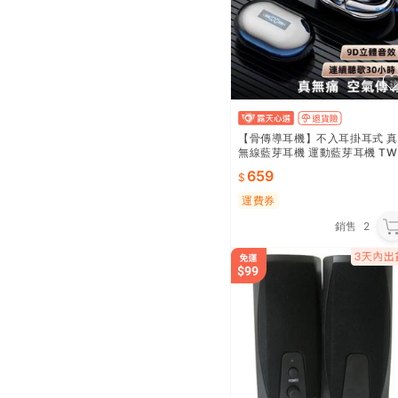
【骨傳導耳機】不入耳掛耳式 
無線藍芽耳機 運動藍芽耳機 TW
S藍芽5.0 立體聲超長續航 蘋果
659
安卓適用 跑步騎行運動
運費券
銷售
2