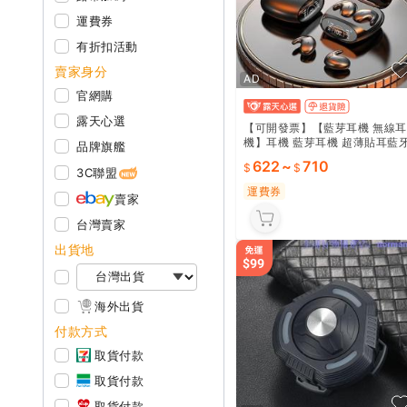
運費券
有折扣活動
賣家身分
AD
官網購
露天心選
【可開發票】【藍芽耳機 無線
機】耳機 藍芽耳機 超薄貼耳藍
品牌旗艦
耳機2023新款迷妳睡眠降噪運
622
~
710
學生黨
3C聯盟
運費券
賣家
台灣賣家
出貨地
海外出貨
付款方式
取貨付款
取貨付款
取貨付款