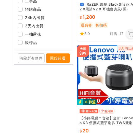
二手品
RaZER 雷蛇 BlackShark 
預購商品
2 X黑鯊V2 X 耳機麥克風(黑)
1,280
24h內出貨
運費券
折扣碼
3天內出貨
5.0
銷售
17
一抽露魂
競標品
清除所有條件
開始篩選
【小婷電腦＊音箱】全新 Leno
o K3 便攜式藍芽喇叭 TWS雙喇
叭串聯 HIFI音質 免持通話 迷你
20
輕巧 持久續航