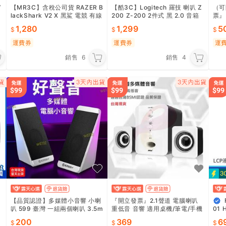
V
【MR3C】含稅公司貨 RAZER B
【酷3C】Logitech 羅技 喇叭 Z
（可
lackShark V2 X 黑鯊 電競 有線
200 Z-200 2件式 黑 2.0 音箱
票』
頭戴式耳機麥克風 耳罩式耳機
系統 電腦喇叭
電腦
1,280
1,299
5
重低
運費券
運費券
運
銷售
6
銷售
4
v
【品質認證】多媒體小音響 小喇
『開立發票』2.1聲道 電腦喇叭
叭 599 臺灣 一組兩個喇叭 3.5m
重低音 音響 適用桌機/筆電/手機
01
m音響 電腦喇叭 手機音箱 低音
獨立旋鈕 立體聲 環繞音效 迷你
200
369
6
喇叭 魔法巷
喇叭 禮物