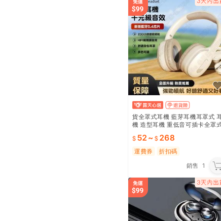
貨全罩式耳機 藍芽耳機耳罩式 
機 造型耳機 重低音可插卡全罩
遊戲耳機長續航可折疊馬卡龍耳
52
~
268
機RGB頭罩式耳機
運費券
折扣碼
銷售
1