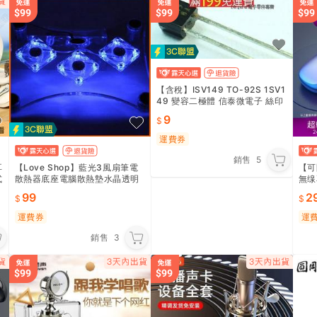
【含稅】ISV149 TO-92S 1SV1
49 變容二極體 信泰微電子 絲印
V149 172-01347
9
運費券
銷售
5
耳
【Love Shop】藍光3風扇筆電
【可
式
散熱器底座電腦散熱墊水晶透明
無缐
筆電散熱墊NB循環散熱超靜音
藍芽
99
2
機 H
運費券
運
銷售
3