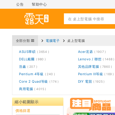
公告
幫助中心
全部分類
電腦電子
桌上型電腦
ASUS華碩
Acer宏碁
3654
1907
DELL戴爾
Lenovo / 聯想
980
1468
浩鑫
其他品牌電腦
207
7860
Pentium 4等級
Pentium III等級
240
169
Core 2 Quad等級
DIY 電競
174
1925
商用電腦
4015
縮小範圍顯示
價格篩選