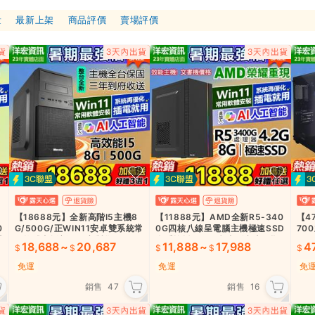
量
最新上架
商品評價
賣場評價
【18688元】全新高階I5主機8
【11888元】AMD全新R5-340
【47
0
G/500G/正WIN11安卓雙系統常
0G四核八線呈電腦主機極速SSD
70
系
用軟體支援新AI可客製化
含系統插電即用文書影音上網順
0 
18,688
~
20,687
11,888
~
17,988
4
洋宏到府收送
圖順
免運
免運
免
5.0
銷售
47
5.0
銷售
16
5