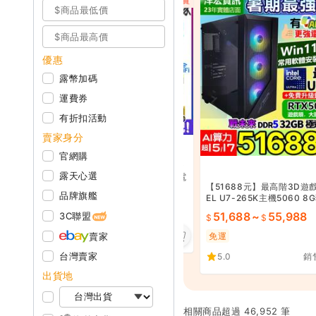
優惠
露幣加碼
運費券
有折扣活動
賣家身分
官網購
G/R
決戰暗黑4型 I7 14700F/強顯RTX50
露天心選
IFI
70 12G/32G/1TB M.2/金牌850瓦 電
【51688元】最高階3D遊戲
腦天堂
22,500
~
64,500
品牌旗艦
EL U7-265K主機5060 8
500G不鎖頻效能WIN11
51,688
~
55,988
3C聯盟
5.0
銷售
137
賣家
免運
台灣賣家
5.0
銷
出貨地
相關商品超過 46,952 筆