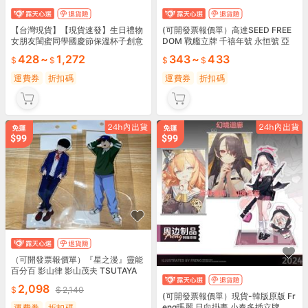
【台灣現貨】【現貨速發】生日禮物
(可開發票報價單）高達SEED FREE
女朋友閨蜜同學國慶節保溫杯子創意
DOM 戰艦立牌 千禧年號 永恒號 亞
實用伴手禮送員工老師
克力
428
~
1,272
343
~
433
運費券
折扣碼
運費券
折扣碼
（可開發票報價單）『星之漫』靈能
百分百 影山律 影山茂夫 TSUTAYA
立牌
2,098
2,140
(可開發票報價單）現貨-韓版原版 Fr
eng瑪麗 日向掛畫 小春多插立牌
運費券
折扣碼