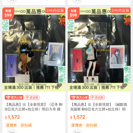
【萬品惠】出【全新現貨】《忍冬 BI
【萬品惠】出【全新現貨】《緘默德
G亞克力立牌+拍立得》明日方舟 購
克薩斯 BIG亞克力立牌+拍立得》明
日
1,572
1,572
運費券
折扣碼
運費券
折扣碼