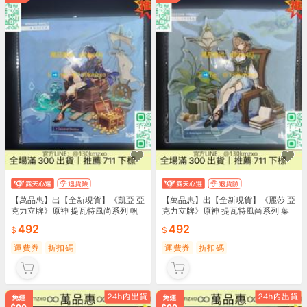
【萬品惠】出【全新現貨】《凱亞 亞
【萬品惠】出【全新現貨】《麗莎 亞
克力立牌》原神 提瓦特風尚系列 帆
克力立牌》原神 提瓦特風尚系列 葉
影
隱
492
492
運費券
折扣碼
運費券
折扣碼