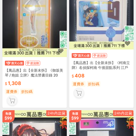
【萬品惠】出【全新未拆】《柯南立
牌》名偵探柯南 午後甜點系列 江戶
【萬品惠】出【全新未拆】《御坂美
川柯
408
琴 / 炮姐 立牌》魔法禁書目錄 20
1,308
運費券
折扣碼
運費券
折扣碼