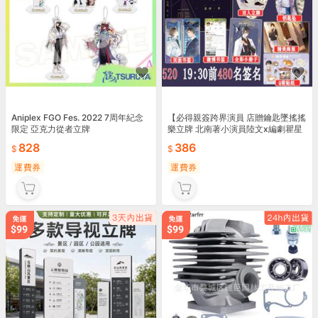
Aniplex FGO Fes. 2022 7周年紀念
【必得親簽跨界演員 店贈鑰匙墜搖搖
限定 亞克力從者立牌
樂立牌 北南著小演員陸文x編劇瞿星
828
386
運費券
運費券