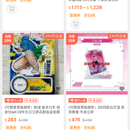
1,113
~
1,228
運費券
折扣碼
(可開發票報價單）動漫 阪本日常 朝
(可開發票報價單）2025新品艾漫 異
倉信set 22年生日立牌高顏值桌面擺
形舞臺 半身立牌
件
283
476
285
480
運費券
折扣碼
運費券
折扣碼