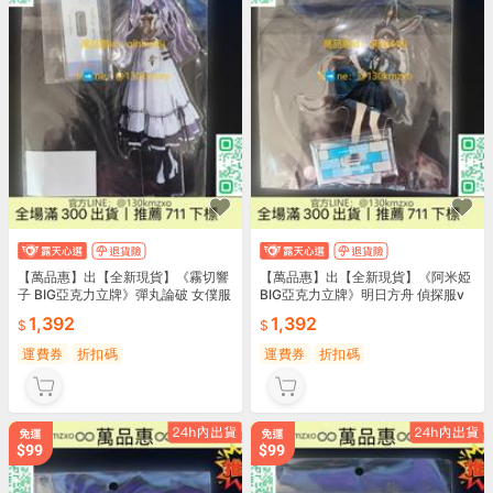
【萬品惠】出【全新現貨】《霧切響
【萬品惠】出【全新現貨】《阿米婭
子 BIG亞克力立牌》彈丸論破 女僕服
BIG亞克力立牌》明日方舟 偵探服v
1,392
1,392
運費券
折扣碼
運費券
折扣碼