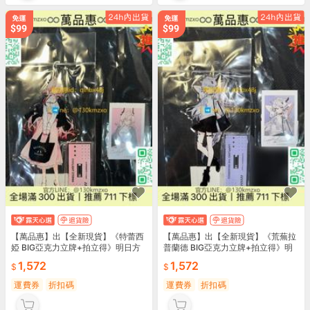
【萬品惠】出【全新現貨】《特蕾西
【萬品惠】出【全新現貨】《荒蕪拉
婭 BIG亞克力立牌+拍立得》明日方
普蘭德 BIG亞克力立牌+拍立得》明
舟
日
1,572
1,572
運費券
折扣碼
運費券
折扣碼