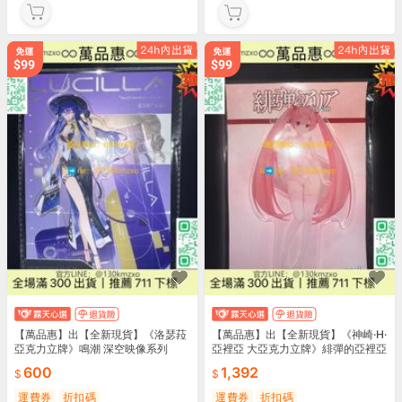
【萬品惠】出【全新現貨】《洛瑟菈
【萬品惠】出【全新現貨】《神崎·H·
亞克力立牌》鳴潮 深空映像系列
亞裡亞 大亞克力立牌》緋彈的亞裡亞
600
1,392
運費券
折扣碼
運費券
折扣碼