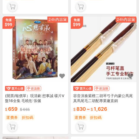
(開票/報價單）現清劇 想事誠 碟片V
容音演奏紫檀二胡琴弓子內蒙公馬尾
盤16全集 毛曉彤 張儷
真馬尾毛二胡配專業廠直銷
659
830
~
1,626
665
運費券
折扣碼
運費券
折扣碼