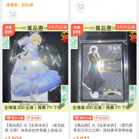
運費券
折扣碼
【萬品惠】出【全新未拆】《達克妮
【萬品惠】出【全新未拆】《塞巴斯
斯 立牌》為美好的世界獻上祝福 紀
蒂安亞克力立牌》黑執事寄宿學校篇
念服
1,500
1,032