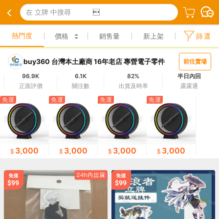
在 立牌 中搜尋

熱門度
價格
銷售量
新上架
篩選
buy360 台灣本土廠商 16年老店 專營電子零件
前往賣場
96.9K
6.1K
82%
半日內回
正面評價
關注數
出貨及時率
露露通
免運
免運
免運
免運
3,000
3,000
3,000
3,000