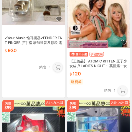
♪Your Music 愉耳樂器♪FENDER FA
T FINGER 胖手指 增加延音及顆粒 電
吉他適用
930
【正價品】 ATOMIC KITTEN 原子少
女貓 // LADIES NIGHT ~ 英國第一女
銷售
1
子團 ~ EMI發行
120
運費券
銷售
1