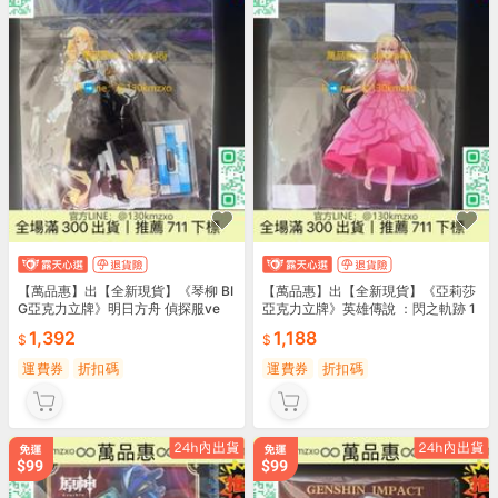
【萬品惠】出【全新現貨】《琴柳 BI
【萬品惠】出【全新現貨】《亞莉莎
G亞克力立牌》明日方舟 偵探服ve
亞克力立牌》英雄傳說 ：閃之軌跡 1
1,392
1,188
運費券
折扣碼
運費券
折扣碼