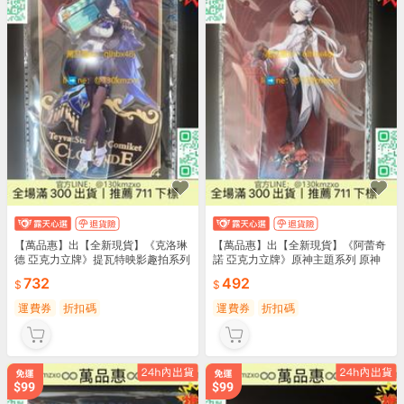
【萬品惠】出【全新現貨】《克洛琳
【萬品惠】出【全新現貨】《阿蕾奇
德 亞克力立牌》提瓦特映影趣拍系列
諾 亞克力立牌》原神主題系列 原神
原
732
492
運費券
折扣碼
運費券
折扣碼