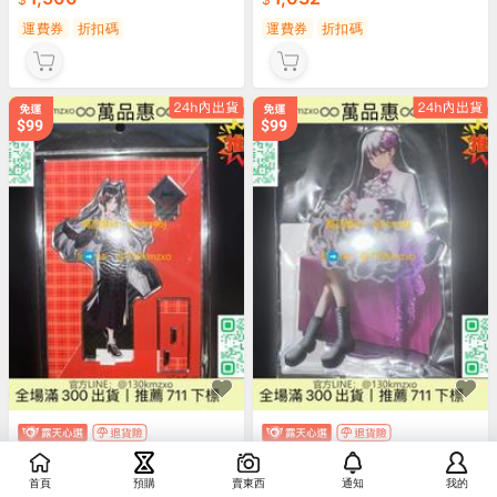
運費券
折扣碼
運費券
折扣碼
【萬品惠】出【全新現貨】《伊內絲
【萬品惠】【全新現貨】《椎名立希
BIG亞克力立牌》明日方舟 購物ve
立牌》BanG Dream 生日ve
首頁
預購
賣東西
通知
我的