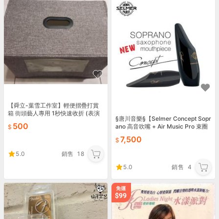
【舜立-葉雪工作室】輕便摺疊打賞
箱 街頭藝人專用 1秒快速收折 (表演
§唐川音樂§【Selmer Concept Sopr
駐唱 活動 吉他 雕像藝術 火舞 鼓手
500
ano 高音吹嘴 + Air Music Pro 束圈
捐獻箱)
專業套裝組】
7,500
5.0
銷售
18
5.0
銷售
4