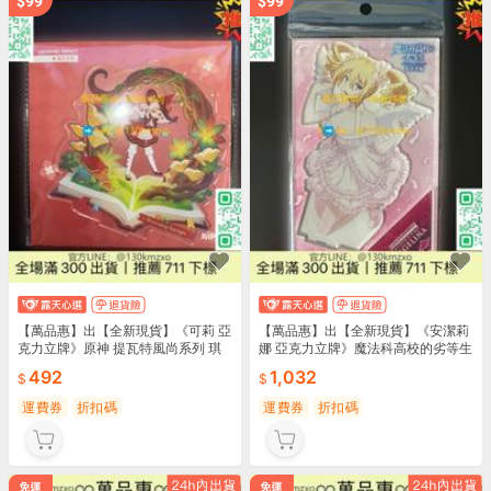
【萬品惠】出【全新現貨】《可莉 亞
【萬品惠】出【全新現貨】《安潔莉
克力立牌》原神 提瓦特風尚系列 琪
娜 亞克力立牌》魔法科高校的劣等生
花
來
492
1,032
運費券
折扣碼
運費券
折扣碼