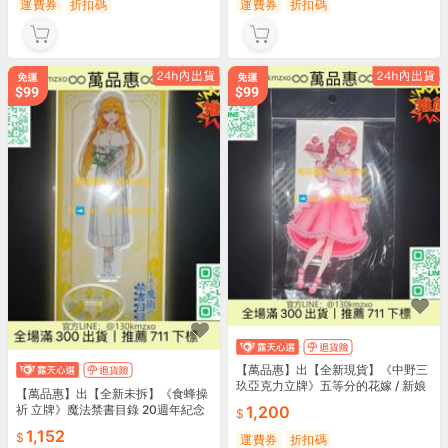
運費券
折扣碼
運費券
折扣碼
【萬品惠】出【全新現貨】《中野三
玖亞克力立牌》五等分的花嫁 / 新娘
【萬品惠】出【全新未拆】《食蜂操
祈 立牌》魔法禁書目錄 20週年紀念
1,200
1,152
運費券
折扣碼