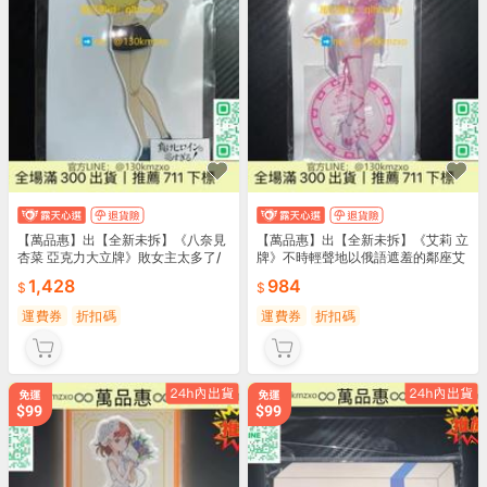
【萬品惠】出【全新未拆】《八奈見
【萬品惠】出【全新未拆】《艾莉 立
杏菜 亞克力大立牌》敗女主太多了/
牌》不時輕聲地以俄語遮羞的鄰座艾
莉同
1,428
984
運費券
折扣碼
運費券
折扣碼