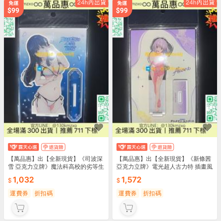
【萬品惠】出【全新現貨】《司波深
【萬品惠】出【全新現貨】《新條茜
雪 亞克力立牌》魔法科高校的劣等生
亞克力立牌》電光超人古力特 插畫風
泳
格
1,032
1,572
運費券
折扣碼
運費券
折扣碼