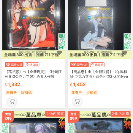
【萬品惠】出【全新現貨】《時崎狂
【萬品惠】出【全新現貨】《冬馬和
三 BIG亞克力立牌》約會大作戰
紗 亞克力立牌》白色相簿2 休閒服ve
1,332
1,452
運費券
折扣碼
運費券
折扣碼