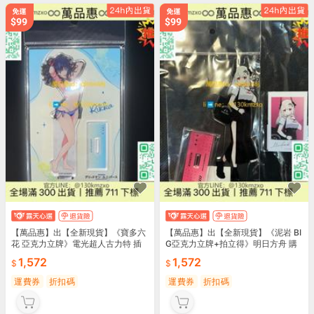
【萬品惠】出【全新現貨】《寶多六
【萬品惠】出【全新現貨】《泥岩 BI
花 亞克力立牌》電光超人古力特 插
G亞克力立牌+拍立得》明日方舟 購
畫風
1,572
1,572
運費券
折扣碼
運費券
折扣碼