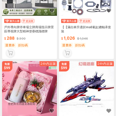
戶外導向牌停車場立牌商場指示牌景
【【滿出林升適於ms6氣缸總軸承套
區導視牌大型精神堡壘標識標牌
裝
288
1,026
300
1,046
運費券
折扣碼
運費券
折扣碼