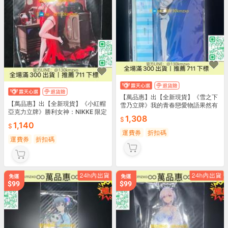
【萬品惠】出【全新現貨】《雪之下
【萬品惠】出【全新現貨】《小紅帽
雪乃立牌》我的青春戀愛物語果然有
亞克力立牌》勝利女神：NIKKE 限定
問題
1,308
1,140
運費券
折扣碼
運費券
折扣碼