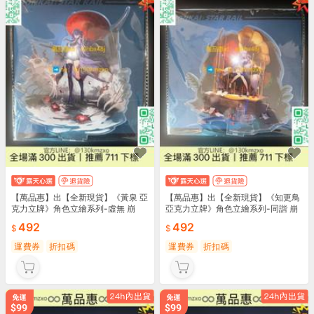
【萬品惠】出【全新現貨】《黃泉 亞
【萬品惠】出【全新現貨】《知更鳥
克力立牌》角色立繪系列-虛無 崩
亞克力立牌》角色立繪系列-同諧 崩
壞：
壞
492
492
運費券
折扣碼
運費券
折扣碼