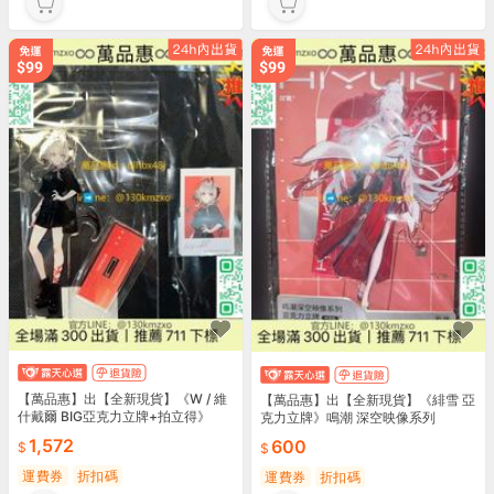
【萬品惠】出【全新現貨】《W / 維
【萬品惠】出【全新現貨】《緋雪 亞
什戴爾 BIG亞克力立牌+拍立得》
克力立牌》鳴潮 深空映像系列
1,572
600
運費券
折扣碼
運費券
折扣碼