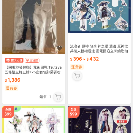
流浪者 原神 散兵 神之眼 週邊 原神散
兵衕人授權週邊 雷電國崩立牌鑰匙扣
掛件吧唧 流浪者
396
~
432
運費券
【國現秒發包郵】咒術回戰 Tsutaya
五條悟立牌立牌125壹個包郵需要啥
直接拍
1,386
運費券
銷售
1