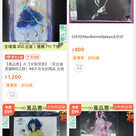
伯利恆MaxBennettplays未拆封
600
運費券
折扣碼
【萬品惠】出【全新現貨】《芙拉迪
蕾娜BIG立牌》86不存在的戰區 古典
1,200
運費券
折扣碼