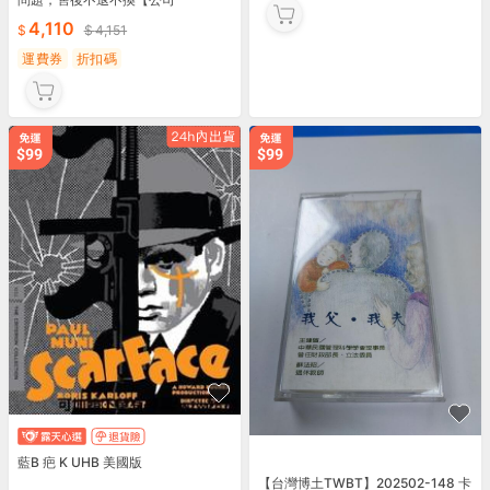
4,110
4,151
運費券
折扣碼
藍B 疤 K UHB 美國版
【台灣博土TWBT】202502-148 卡