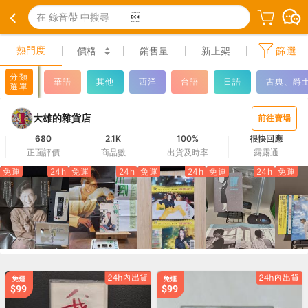
在 錄音帶 中搜尋

熱門度
價格
銷售量
新上架
篩選
分類
華語
其他
西洋
台語
日語
古典、爵
選單
大雄的雜貨店
前往賣場
680
2.1K
100%
很快回應
正面評價
商品數
出貨及時率
露露通
免運
24h
免運
24h
免運
24h
免運
24h
免運
100
150
150
300