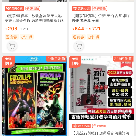
（開票/報價單）秒殺盒裝 影子大地
（開票/報價單）伊諾 子拍 古箏 鋼琴
安東尼霍普金斯 約瑟夫梅澤羅 藍影B
吉他 考級專 子奏
清
208
644
~
721
210
運費券
折扣碼
運費券
折扣碼
【現/流行與經典 超彈唱首 流曲譜流