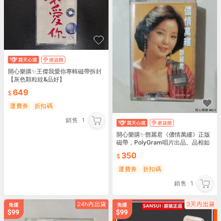
開心樂購✨王傑我愛你專輯磁帶拆封
【灰色顆粒紋&品好】
649
運費券
折扣碼
銷售
1
開心樂購✨鄧麗君《儂情萬縷》正版
磁帶，PolyGram唱片出品。品相如
圖歌詞齊全己試聽正常播放，影像制
350
品，看好再拍，
運費券
折扣碼
銷售
1