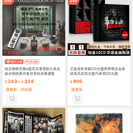
純音樂輕音樂u盤茶室養聲館古典名
正版老歌車載CD光盤懷舊華語金曲
曲休閑經典伴奏背景純音樂優盤
經典高音質光盤汽車用CD光盤
243
~
324
906
運費券
折扣碼
運費券