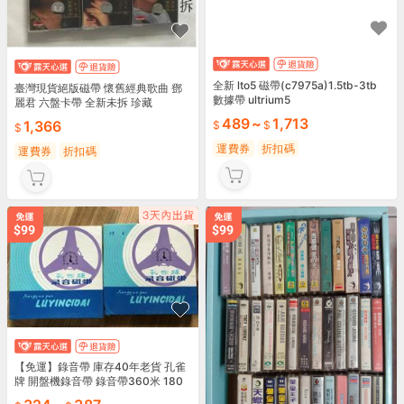
全新 lto5 磁帶(c7975a)1.5tb-3tb
臺灣現貨絕版磁帶 懷舊經典歌曲 鄧
數據帶 ultrium5
麗君 六盤卡帶 全新未拆 珍藏
489
~
1,713
1,366
運費券
折扣碼
運費券
折扣碼
【免運】錄音帶 庫存40年老貨 孔雀
牌 開盤機錄音帶 錄音帶360米 180
米601 701 323