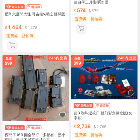
曲自學三月指彈譜 譜
574
579
藍B 六度間大怪 哥吉拉v斯拉 雙碟版
運費券
折扣碼
1,464
1,478
運費券
折扣碼
藍B 蜘蛛返校日 雙幻彩盒鐵盒版(文
字幕)
2,738
2,765
運費券
折扣碼
西門子16B 圖全部打，多都有一點小
問題，售後不退不換【公司