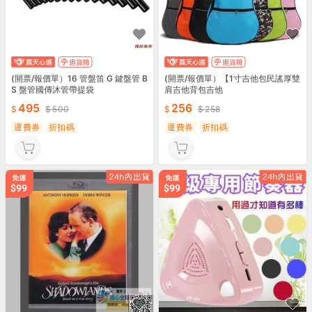
(開票/報價單）16 管盤笛 G 鍵盤管 B
(開票/報價單）【1寸吉他包民謠厚雙
S 盤管國傳沐管帶提袋
肩吉他背包吉他
495
256
500
258
運費券
折扣碼
運費券
折扣碼