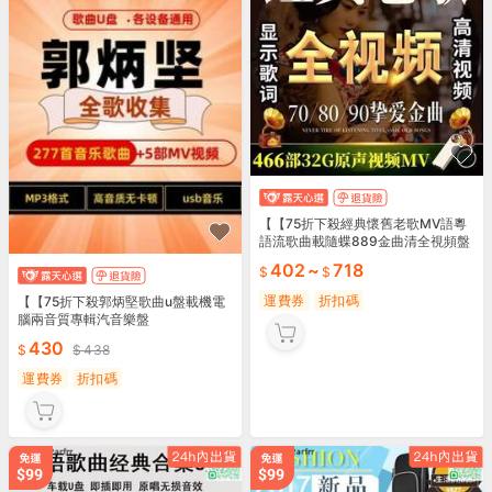
【【75折下殺經典懷舊老歌MV語粵
語流歌曲載隨蝶889金曲清全視頻盤
402
~
718
運費券
折扣碼
【【75折下殺郭炳堅歌曲u盤載機電
腦兩音質專輯汽音樂盤
430
438
運費券
折扣碼