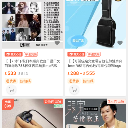
【【75折下殺日本經典歌曲日語日文
【【可開統編兒童電吉他包加雙肩背
荊選老歌788後懷舊流無損mp汽載
1mm加棉電吉他包/電司包印製logo
隨蝶
533
288
~
555
543
運費券
折扣碼
運費券
折扣碼