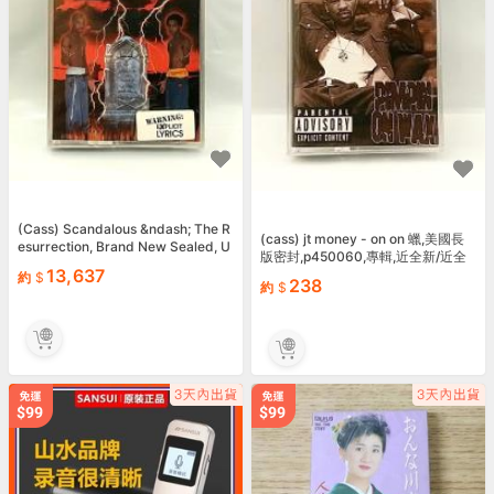
(Cass) Scandalous &ndash; The R
(cass) jt money - on on 蠟,美國長
esurrection, Brand New Sealed, U
版密封,p450060,專輯,近全新/近全
S OG Press, Rare.
13,637
新。
約
238
約