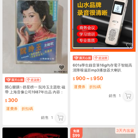
601s學生錄音筆16g內存電子智能高
清降噪遠距mp3播放器大喇叭
900
~
950
運費券
折扣碼
開心樂購✨群星榜一 阮玲玉主題歌 磁
帶 上海音像公司1987年出品 內容：
銷售
1
電視劇《阮玲玉》主題歌+《海燈法
300
師》主題歌 品
運費券
折扣碼
銷售
1