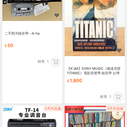
二手西洋錄音帶--A-ha
50
銷售
1
【K'sM】SONY MUSIC《鐵達尼號
TITANIC》電影原聲帶 錄音帶 台灣
版 全新未拆封
1,800
銷售
1