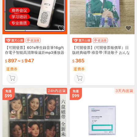
【可開發票】601s學生錄音筆16g內
【可開發票】(可開發票報價單）日
存電子智能高清降噪遠距mp3播放器
版經典磁帶 祿音帶 澤送敬子 おんな
大喇叭【满额免運】
川哀歌人生がまん阪 未拆封 541【金
897
~
947
365
隆優品】【满额
運費券
運費券