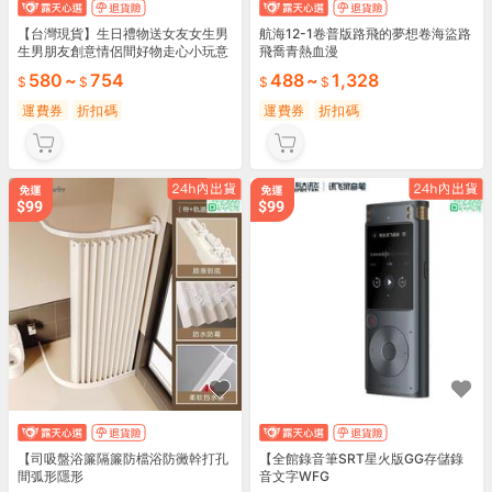
【台灣現貨】生日禮物送女友女生男
航海12-1卷普版路飛的夢想卷海盜路
生男朋友創意情侶間好物走心小玩意
飛喬青熱血漫
紀念日
580
~
754
488
~
1,328
運費券
折扣碼
運費券
折扣碼
【司吸盤浴簾隔簾防檔浴防黴幹打孔
【全館錄音筆SRT星火版GG存儲錄
間弧形隱形
音文字WFG