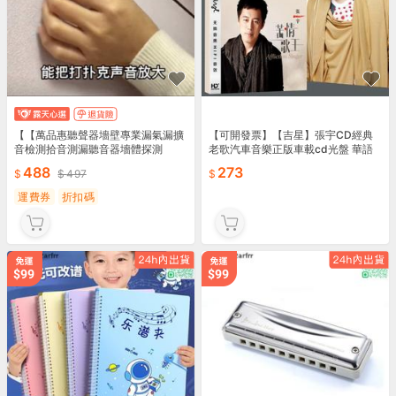
【【萬品惠聽聲器墻壁專業漏氣漏擴
【可開發票】【吉星】張宇CD經典
音檢測拾音測漏聽音器墻體探測
老歌汽車音樂正版車載cd光盤 華語
苦情歌精選 用心良苦【满额免運】
488
273
497
運費券
折扣碼