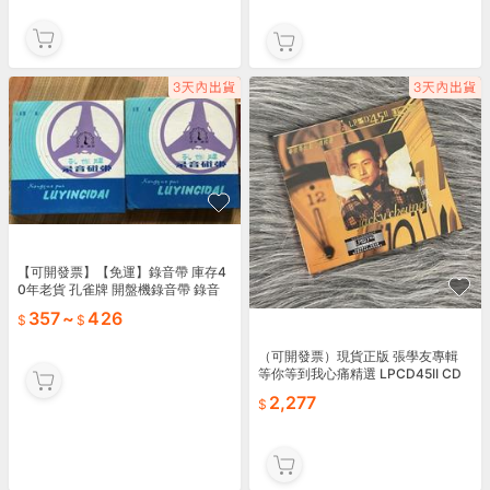
【可開發票】【免運】錄音帶 庫存4
0年老貨 孔雀牌 開盤機錄音帶 錄音
帶360米 180米601 701 323【满额
357
~
426
免
（可開發票）現貨正版 張學友專輯
等你等到我心痛精選 LPCD45II CD
唱片 吻別（滿額免運）
2,277