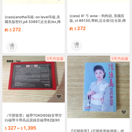
(cass) lil' 弓 wow - 狗狗袋, 美國長
(cass)anotha等級-on level等級,美
版, ct 86130,專輯,近全新/近全新,稀
國長版密封,p4 53867,近全新/ex,稀
有.
有.
272
約
272
約
（可開發票）磁帶TDKD60錄音帶空
白磁帶卡帶高品質錄音磁帶82版90
分鐘復讀機二類帶（滿額免運）
327
~
1,395
【可開發票】(可開發票報價單）經