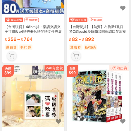
【台灣現貨】48h出貨丶樂譜夾譜夾
【台灣現貨】【熱賣】布魯斯1孔口
子可修改a4譜夾冊歌譜琴譜文件夾展
琴C調padd愛爾蘭音階藍調口琴演奏
開式不反光架子鼓鋼
級小樂器口琴
256
~
764
82
~
892
運費券
折扣碼
運費券
折扣碼