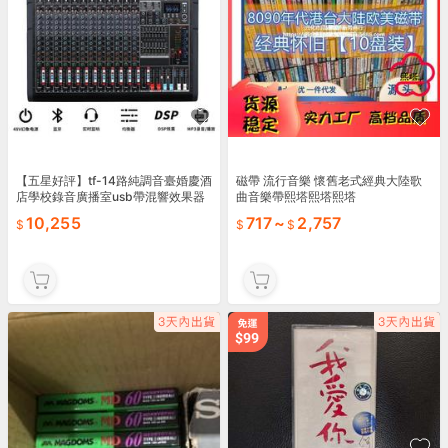
【五星好評】tf-14路純調音臺婚慶酒
磁帶 流行音樂 懷舊老式經典大陸歌
店學校錄音廣播室usb帶混響效果器
曲音樂帶熙塔熙塔熙塔
10,255
717
~
2,757