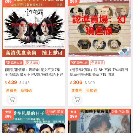
(開票/報價單）現韓劇 魔女不哭7集
(開票/報價單）現 BH 宮飯 TV場寫回
全清國語 魔女不哭U盤/身碟國語下好
憶系列墻磚風 徽章 719 周邊
MP
439
306
443
309
運費券
折扣碼
運費券
折扣碼