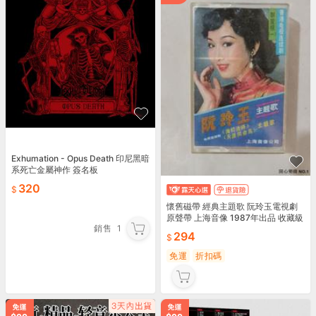
Exhumation - Opus Death 印尼黑暗
系死亡金屬神作 簽名板
320
懷舊磁帶 經典主題歌 阮玲玉電視劇
原聲帶 上海音像 1987年出品 收藏級
銷售
1
錄音帶
294
免運
折扣碼