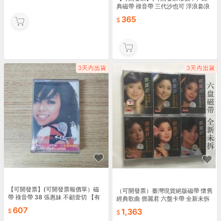
典磁帶 祿音帶 三代沙也可 浮浪裊浪
錵雨情 未拆封 386【金隆優品】
365
【满额免運】
【可開發票】(可開發票報價單）磁
（可開發票）臺灣現貨絕版磁帶 懷舊
帶 祿音帶 38 張惠妹 不顧壹切 【有
經典歌曲 鄧麗君 六盤卡帶 全新未拆
歌詞紙】【金隆優品】【满额免運】
珍藏（滿額免運）
607
1,363