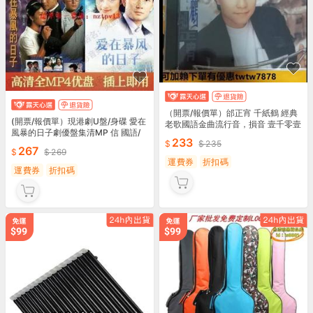
（開票/報價單）邰正宵 千紙鶴 經典
(開票/報價單）現港劇U盤/身碟 愛在
老歌國語金曲流行音，損音 壹千零壹
風暴的日子劇優盤集清MP 信 國語/
夜 包郵，未拆封
233
235
粵語
267
269
運費券
折扣碼
運費券
折扣碼