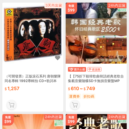
（可開發票）正版滾石系列 唐朝樂隊
【【75折下殺韓歌曲韓語經典老歌合
同名專輯 1992專輯拍 CD+歌詞本
集載音樂隨蝶SD卡無損音樂盤MP
（滿額免運）
1,257
610
~
749
運費券
折扣碼