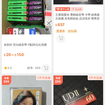
王傑我愛你 專輯錄音帶 卡帶 經典復
古收藏 灰色顆粒紋 品項良好 懷舊音
樂粉絲必收
637
運費券
折扣碼
未拆封 空白錄音帶 1塊20元出清價
20
~
150
5.0
銷售
469