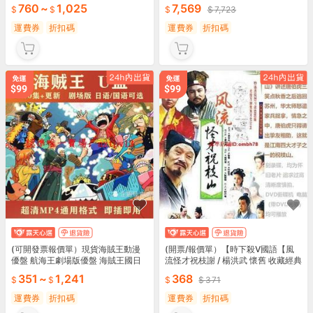
760
~
1,025
7,569
7,723
運費券
折扣碼
運費券
折扣碼
(可開發票報價單）現貨海賊王動漫
(開票/報價單）【時下殺V國語【風
優盤 航海王劇場版優盤 海賊王國日
流怪才祝枝謝 / 楊洪武 懷舊 收藏經典
語可選U盤隨身碟 更新全集
劇
351
~
1,241
368
371
運費券
折扣碼
運費券
折扣碼