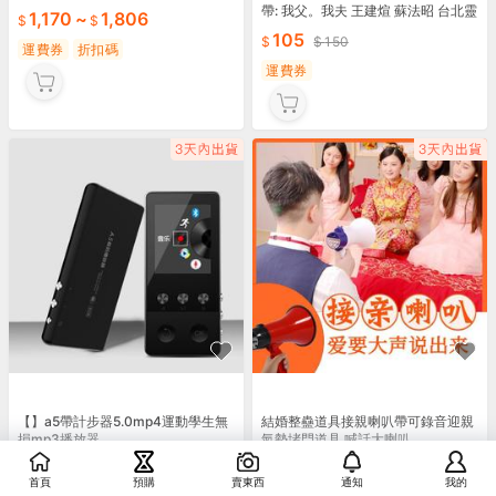
帶: 我父。我夫 王建煊 蘇法昭 台北靈
1,170
~
1,806
糧堂1995年7月發行
105
150
運費券
折扣碼
運費券
【】a5帶計步器5.0mp4運動學生無
結婚整蠱道具接親喇叭帶可錄音迎親
損mp3播放器
氣勢堵門道具 喊話大喇叭
995
474
~
552
首頁
預購
賣東西
通知
我的