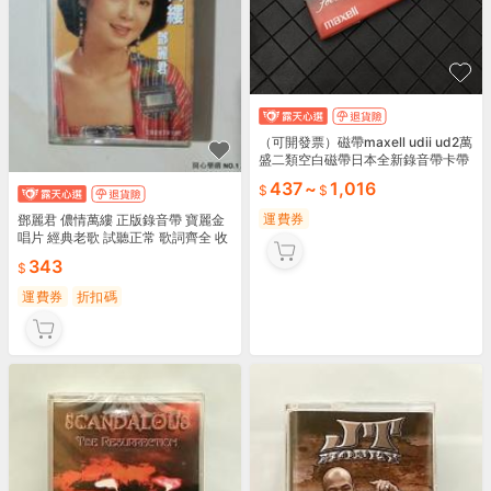
（可開發票）磁帶maxell udii ud2萬
盛二類空白磁帶日本全新錄音帶卡帶
錄制（滿額免運）
437
~
1,016
運費券
鄧麗君 儂情萬縷 正版錄音帶 寶麗金
唱片 經典老歌 試聽正常 歌詞齊全 收
藏級
343
運費券
折扣碼