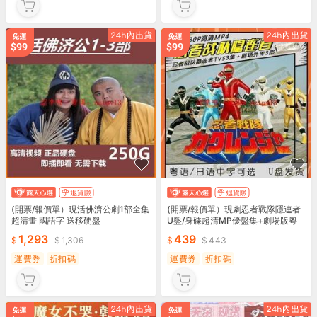
(開票/報價單）現活佛濟公劇1部全集
(開票/報價單）現劇忍者戰隊隱連者
超清畫 國語字 送移硬盤
U盤/身碟超清MP優盤集+劇場版粵
語/日語字
1,293
439
1,306
443
運費券
折扣碼
運費券
折扣碼