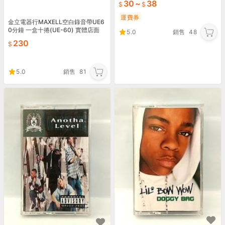
30
~
38
運費券
金立電器行MAXELL空白錄音帶UE6
0分鐘 一盒十捲(UE-60) 實體店面
5.0
銷售
48
230
5.0
銷售
81