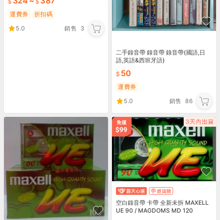
324
~
387
運費券
折扣碼
5.0
銷售
3
二手錄音帶 錄音帶 錄音帶(國語,日
語,英語&西班牙語)
50
運費券
5.0
銷售
86
空白錄音帶 卡帶 全新未拆 MAXELL
UE 90 / MAGDOMS MD 120