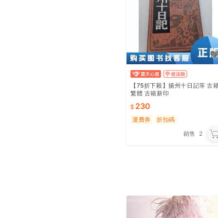
【75折下殺】揚州十日記等 古
繁體 古籍新印
230
運費券
折扣碼
銷售
2