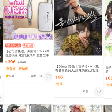
【公司貨免運】弗蘭格FC-22樂
器連接線 電吉他/貝斯 智慧型手
機軟體效果音頻轉換器
306
340
【G|mai|發送】電子檔---《死
電子
運費券
折扣碼
有餘辜負的人/該死的傢伙們/理
贖，
應死去的人》加外傳全 精翻人工
說
5.0
銷售
61
66
翻
6
韓國小說中文完結/txt
免運
免
銷售
6