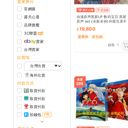
賣家身分
官網購
动漫原声黑胶LP 数码宝贝 黑胶
露天心選
原声 ost (全新未拆)外观完美不
品牌旗艦
磕碰
19,800
3C聯盟
運費券
折扣碼
賣家
銷售
1
台灣賣家
出貨地
海外出貨
付款方式
取貨付款
取貨付款
取貨付款
拍錢包
P幣