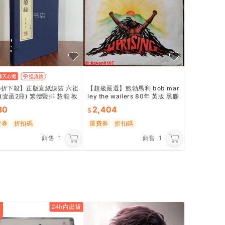
5折下殺】正版宣紙線裝 六祖
【超級嚴選】鮑勃馬利 bob mar
(壹函2冊) 繁體豎排 慧能 敦
ley the wailers 80年 英版 黑膠
 六祖壇經
唱LP
30
2,404
費券
折扣碼
運費券
折扣碼
銷售
1
銷售
1