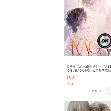
電子檔【G|mai|發送】---PAS
ION：RAGA小說+最新外傳完
68
免運
銷售
22