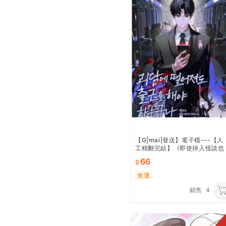
【G|mai|發送】電子檔---【人
工精翻完結】《即使掉入怪談也
要上班》1-208章完（第一部完
66
結）
免運
銷售
4