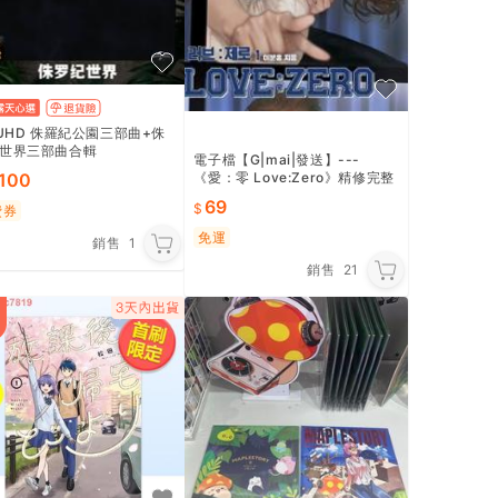
 UHD 侏羅紀公園三部曲+侏
世界三部曲合輯
電子檔【G|mai|發送】---
《愛：零 Love:Zero》精修完整
,100
版完結韓系小說
69
費券
免運
銷售
1
銷售
21