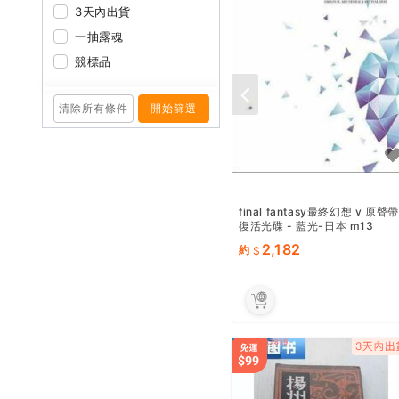
3天內出貨
一抽露魂
競標品
清除所有條件
開始篩選
final fantasy最終幻想 v 原聲帶
復活光碟 - 藍光-日本 m13
2,182
約