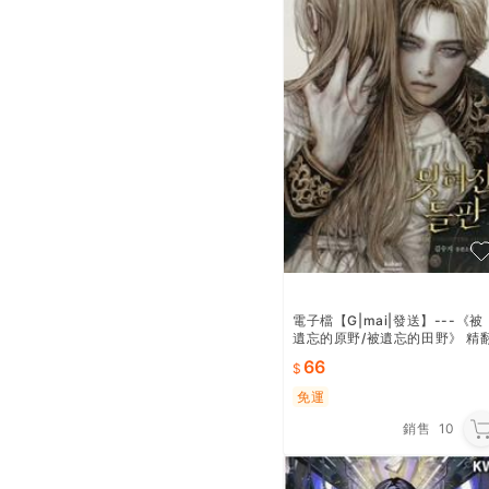
電子檔【G|mai|發送】---《被
遺忘的原野/被遺忘的田野》 精
韓小說
66
免運
銷售
10