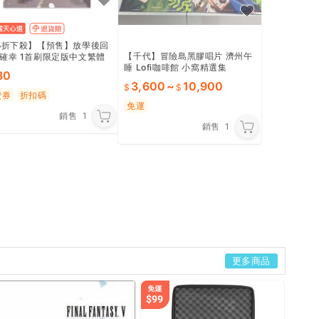
5折下殺】【預售】放學後回
【千代】冒險島黑膠唱片 濟州午
確幸 1首刷限定版中文繁體
睡 Lofi咖啡館 小窩精選集
松田舞平裝東立進口原版書
80
6050109863
3,600
~
10,900
費券
折扣碼
免運
銷售
1
銷售
1
更多商品
三和 