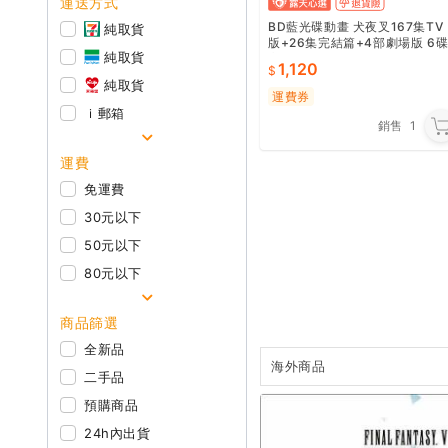
運送方式
BD藍光碟動畫 犬夜叉167集TV
純取貨
版+26集完結篇+4部劇場版 6
純取貨
高畫質版
1,120
純取貨
運費券
ｉ郵箱
銷售
1
運費
免運費
30元以下
50元以下
80元以下
商品篩選
全新品
海外商品
二手品
預購商品
24h內出貨