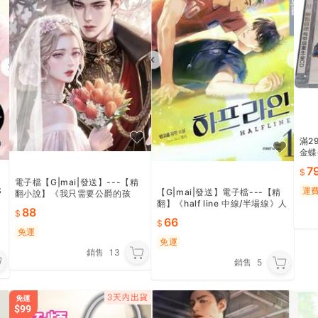
滿2
金蝶
行歌
7
電子檔【G|mai|發送】---【精
運
S
【G|mai|發送】電子檔---【精
翻小說】《我只需要公爵的孩
結
翻】《half line 中線/半場線》人
子》完結小說
88
工精翻小說全4卷+外傳3卷
66
免運
免運
銷售
13
銷售
5