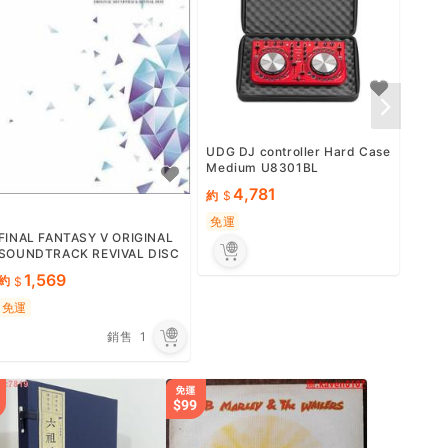
度旋
約
免運
UDG DJ controller Hard Case
Medium U8301BL
4,781
約
免運
FINAL FANTASY V ORIGINAL
SOUNDTRACK REVIVAL DISC
Blu-ray Disc Music FF5 OST
1,569
約
NEW
免運
銷售
1