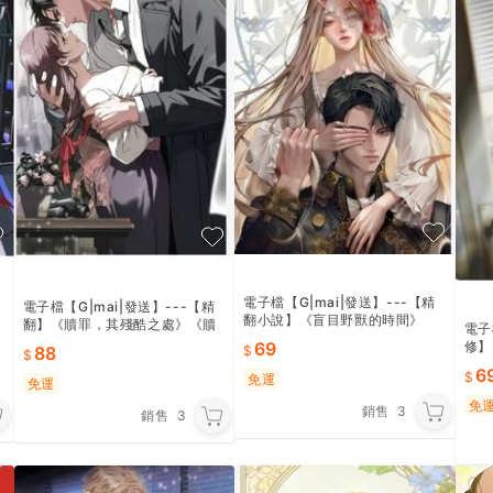
電子檔【G|mai|發送】---【精
電子檔【G|mai|發送】---【精
翻小說】《盲目野獸的時間》
翻】《贖罪，其殘酷之處》《贖
電子
《盲獸無盡夜》《盲獸的無盡夜
罪，論其殘酷》《關於贖罪，及
修】
69
88
晚》人工精翻小說
其殘忍》人工精翻小說完結
6
免運
免運
免
銷售
3
銷售
3