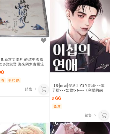
99.新京文唱片 醉炫中國風
CD鄧寓君 海來阿木古風流
粬精選
90
費券
折扣碼
【G|mai|發送】YSY賣場---電
銷售
1
子檔---繁體txt---《利燮的戀
愛》韓國機翻完結小說 中文
66
免運
銷售
2