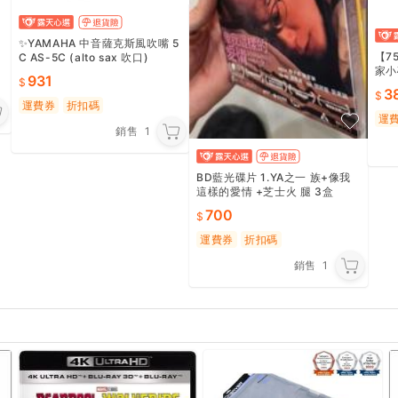
碟
✨YAMAHA 中音薩克斯風吹嘴 5
【7
C AS-5C (alto sax 吹口)
家小
931
漫畫
3
978
運費券
折扣碼
運
銷售
1
BD藍光碟片 1.YA之一 族+像我
這樣的愛情 +芝士火 腿 3盒
700
運費券
折扣碼
銷售
1