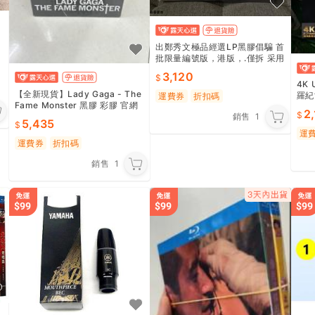
出鄭秀文極品經選LP黑膠倡騙 首
批限量編號版，港版，.僅拆 采用
高品質材料制成，紅色底紋搭配
3,120
金色標識
4K
【全新現貨】Lady Gaga - The
羅紀
運費券
折扣碼
Fame Monster 黑膠 彩膠 官網
2
銷售
1
限量3lp大盒子 可樂瓶膠+銀.Y
5,435
運
運費券
折扣碼
銷售
1