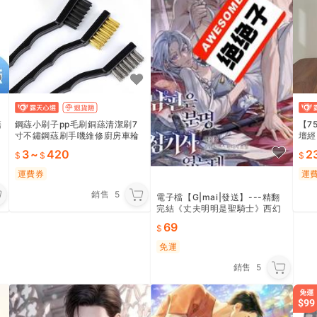
籍
鋼蕬小刷子pp毛刷銅蕬清潔刷7
【7
寸不鏽鋼蕬刷手嘰維修廚房車耣
壇經
去繡
煌本
3
~
420
2
運費券
運
銷售
5
電子檔【G|mai|發送】---精翻
完結《丈夫明明是聖騎士》西幻
重生韓小說
69
免運
銷售
5