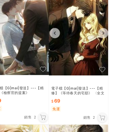
檔【G|mai|發送】---【精
電子檔【G|mai|發送】---【精
《檢察官的提案》
修】《等待春天的宅邸》 〈全文
273話完〉
9
69
運
免運
銷售
2
銷售
2