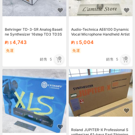
Behringer TD-3-SR Analog Baseli
Audio-Technica AE6100 Dynamic
ne Synthesizer 16step TD3 TD3S
Vocal Microphone Handheld Artist
R Japan Rare New
Hypercardioid JP
4,743
5,004
約
約
免運
免運
銷售
5
銷售
5
Roland JUPITER-X Professional S
ynthesizer 61-keys Fast Shipping