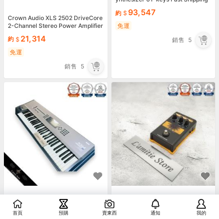
New
93,547
約
Crown Audio XLS 2502 DriveCore
2-Channel Stereo Power Amplifier
免運
XLS2502 Amp JP
21,314
約
銷售
5
免運
銷售
5
KORG N364 Music Workstation 61
TC-Helicon VoiceTone E1 echo tap
首頁
預購
賣東西
通知
我的
-Key Keyboard Synthesizer AI Sy
delay pedal Effects Processor VOI