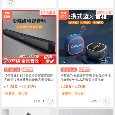
AD
AD
【柯萊遜】T44迴音壁音響家庭影院
柯萊遜T4無線藍芽音響插卡音箱便攜
客廳電視長條藍芽低音炮高音質音箱
低音炮戶外防水高音質超重低音
1,740
~
2,070
485
~
705
運費券
折扣碼
運費券
折扣碼
銷售
1
銷售
1