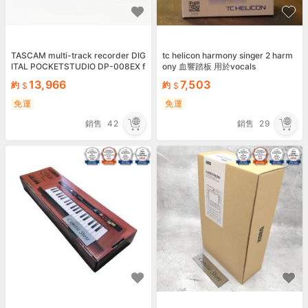
TASCAM multi-track recorder DIG
tc helicon harmony singer 2 harm
ITAL POCKETSTUDIO DP-008EX f
ony 血響踏板 用於vocals
rom Japan NEW
13,966
7,503
約
約
免運
免運
銷售
42
銷售
29