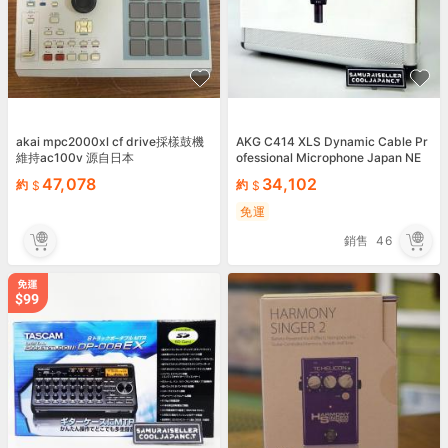
akai mpc2000xl cf drive採樣鼓機
AKG C414 XLS Dynamic Cable Pr
維持ac100v 源自日本
ofessional Microphone Japan NE
W
47,078
34,102
約
約
免運
銷售
46