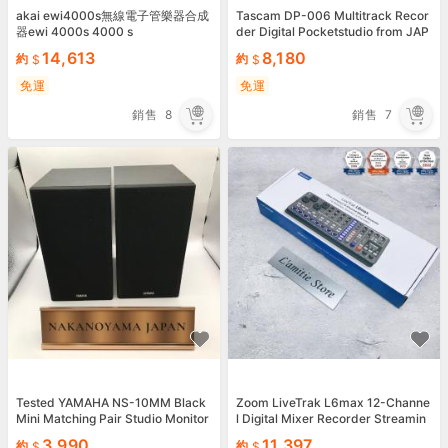
akai ewi4000s無線電子管樂器合成
Tascam DP-006 Multitrack Recor
器ewi 4000s 4000 s
der Digital Pocketstudio from JAP
AN NEW
14,613
8,180
約
約
免運
免運
銷售
8
銷售
7
Tested YAMAHA NS-10MM Black
Zoom LiveTrak L6max 12-Channe
Mini Matching Pair Studio Monitor
l Digital Mixer Recorder Streamin
Speaker
g L6 Japan New
3,990
11,397
約
約