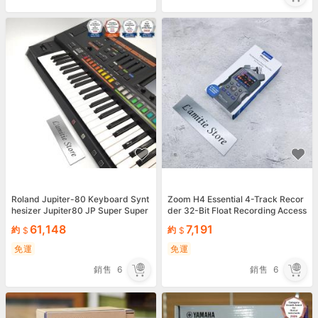
Roland Jupiter-80 Keyboard Synt
Zoom H4 Essential 4-Track Recor
hesizer Jupiter80 JP Super Super
der 32-Bit Float Recording Access
NATURAL
ibility JP New
61,148
7,191
約
約
免運
免運
銷售
6
銷售
6