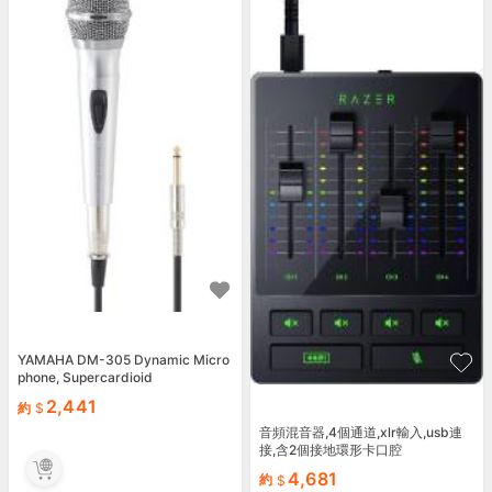
YAMAHA DM-305 Dynamic Micro
phone, Supercardioid
2,441
約
音頻混音器,4個通道,xlr輸入,usb連
接,含2個接地環形卡口腔
4,681
約