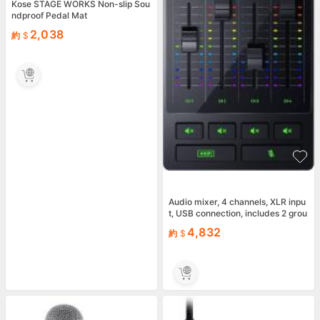
Kose STAGE WORKS Non-slip Sou
ndproof Pedal Mat
2,038
約
Audio mixer, 4 channels, XLR inpu
t, USB connection, includes 2 grou
nd loop isola
4,832
約