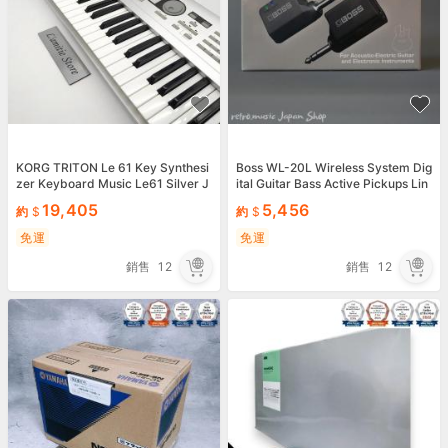
KORG TRITON Le 61 Key Synthesi
Boss WL-20L Wireless System Dig
zer Keyboard Music Le61 Silver J
ital Guitar Bass Active Pickups Lin
apan USED
e-Level WL20L
19,405
5,456
約
約
免運
免運
銷售
12
銷售
12