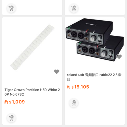
roland usb 音頻接口 rubix22 2入套
組
15,105
約
Tiger Crown Partition H50 White 2
0P No.6782
1,009
約