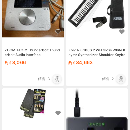
ZOOM TAC-2 Thunderbolt Thund
Korg RK-100S 2 WH Gloss White K
erbolt Audio Interface
eytar Synthesizer Shoulder Keybo
ard 37-Key New
3,066
34,663
約
約
銷售
3
銷售
2