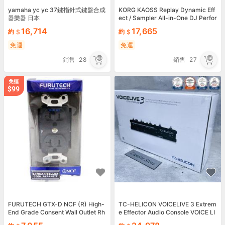
yamaha yc yc 37鍵指針式鍵盤合成
KORG KAOSS Replay Dynamic Eff
器樂器 日本
ect / Sampler All-in-One DJ Perfor
mance
16,714
17,665
約
約
免運
免運
銷售
28
銷售
27
FURUTECH GTX-D NCF (R) High-
TC-HELICON VOICELIVE 3 Extrem
End Grade Consent Wall Outlet Rh
e Effector Audio Console VOICE LI
odium Plating NEW
VE Japan New