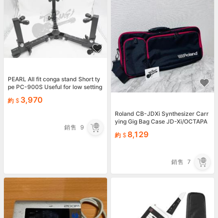
PEARL All fit conga stand Short ty
pe PC-900S Useful for low setting
s genuine New
3,970
約
Roland CB-JDXi Synthesizer Carr
ying Gig Bag Case JD-Xi/OCTAPA
銷售
9
D SPD-30 genuine
8,129
約
銷售
7