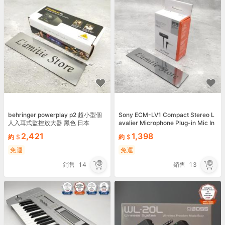
behringer powerplay p2 超小型個
Sony ECM-LV1 Compact Stereo L
人入耳式監控放大器 黑色 日本
avalier Microphone Plug-in Mic In
put 1m Cable Japan
2,421
1,398
約
約
免運
免運
銷售
14
銷售
13