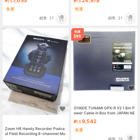
7,055
24,978
約
約
免運
免運
銷售
21
銷售
21
OYAIDE TUNAMI GPX-R V2 1.8m P
ower Cable in Box from JAPAN NE
W
9,542
約
Zoom H8 Handy Recorder Podca
免運
st Field Recording 8-channnel Mu
sic Sound Black
銷售
19