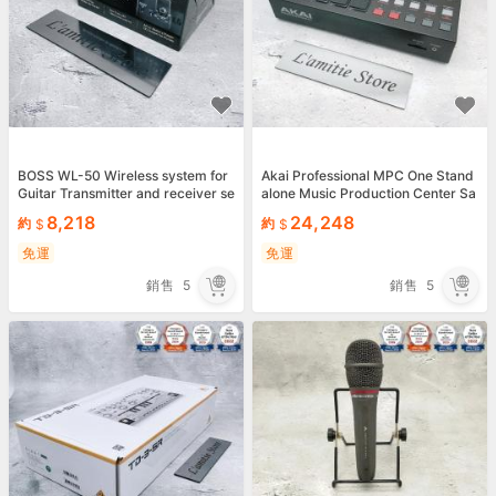
BOSS WL-50 Wireless system for
Akai Professional MPC One Stand
Guitar Transmitter and receiver se
alone Music Production Center Sa
t WL50 Japan
mpler DJ JP
8,218
24,248
約
約
免運
免運
銷售
5
銷售
5