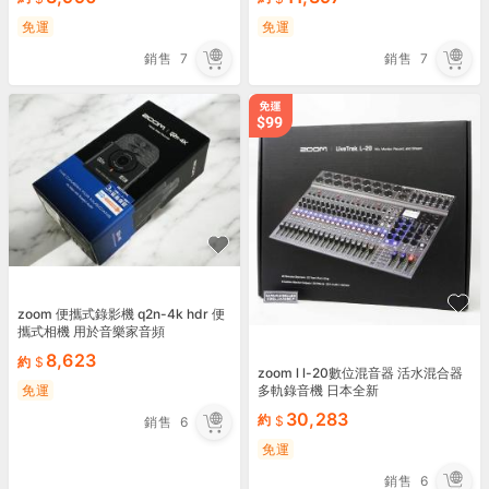
免運
免運
銷售
7
銷售
7
zoom 便攜式錄影機 q2n-4k hdr 便
攜式相機 用於音樂家音頻
8,623
約
zoom l l-20數位混音器 活水混合器
多軌錄音機 日本全新
免運
30,283
約
銷售
6
免運
銷售
6