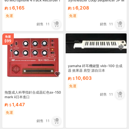
eo Microphone 4Track Recorder f
Synthesizer Loop Sequencer JP M
rom Japan New
IDI In Out Rare
6,165
6,208
約
約
免運
免運
銷售
11
銷售
11
yamaha 碎耳機鍵盤 vkb-100 合成
器 效果器 肩型 源自日本
10,603
約
免運
拖盤成人科學指針合成器紅色sx-150
銷售
11
mark ii日本進口
1,447
約
免運
銷售
11