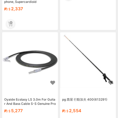
phone, Supercardioid
2,337
約
Oyaide Ecstasy LS 3.0m For Guita
pg 壽屋 行動加夫 400(613291)
r And Bass Cable S-S Genuine Pro
duct Brand NEW
5,277
2,554
約
約