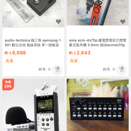
audio-technica 鐵三角 samsung-1
sony ecm-ds70p 繼電體電容立體聲
501 數位吉他 無線系統 單一踏板器
麥克風耳機 3.5mm 插頭ecmds70p
2.4ghz mss1501
6,888
2,843
約
約
免運
免運
銷售
9
銷售
9