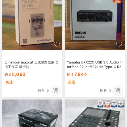
tc helicon maxcat 合成聲樂效果 合
Yamaha URX22C USB 3.0 Audio In
成工作室 級混沌
terface 32-bit/192kHz Type-C Re
cordng Interface
5,090
7,844
約
約
免運
免運
銷售
5
銷售
5