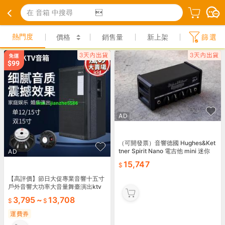
在 音箱 中搜尋

熱門度
價格
銷售量
新上架
篩選
AD
（可開發票）音響德國 Hughes&Ket
tner Spirit Nano 電吉他 mini 迷你
AD
箱頭 HK（滿額免運
15,747
【高評價】節日大促專業音響十五寸
戶外音響大功率大音量舞臺演出ktv
婚慶家庭k歌音箱
3,795
~
13,708
運費券