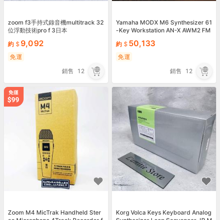
zoom f3手持式錄音機multitrack 32
Yamaha MODX M6 Synthesizer 61
位浮動技術pro f 3日本
-Key Workstation AN-X AWM2 FM
-X Hybrid Engine New
9,092
50,133
約
約
免運
免運
銷售
12
銷售
12
Zoom M4 MicTrak Handheld Ster
Korg Volca Keys Keyboard Analog