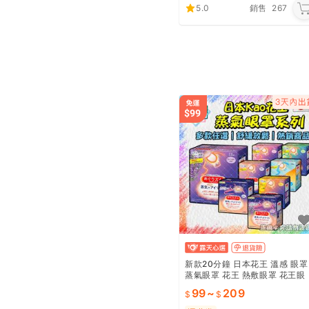
5.0
銷售
267
新款20分鐘 日本花王 溫感 眼罩
蒸氣眼罩 花王 熱敷眼罩 花王眼
罩 無味 玫瑰 薰衣草 柚子 洋甘
99
~
209
12入