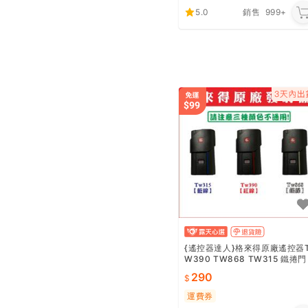
5.0
銷售
999+
{遙控器達人}格來得原廠遙控器
W390 TW868 TW315 鐵捲門
遙控器 鐵門遙控器
290
運費券