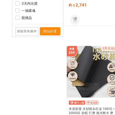
3天內出貨
2,741
約
一抽露魂
競標品
清除所有條件
開始篩選
本原批發 水砂紙👍五金 100目~
2000目 砂紙 打磨 拋光耐水 磨