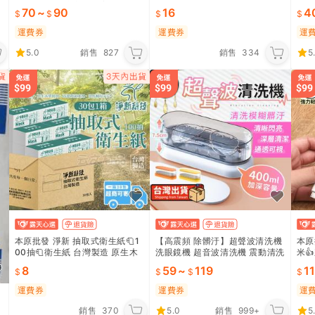
粉手套 手套 廚房手套 塑膠手套
考試手錶 考試用手錶 CY644
鐘 
70
~
90
16
4
｜TNCF42
子鐘
運費券
運費券
運
5.0
銷售
827
銷售
334
5
本原批發 淨新 抽取式衛生紙🧻1
【高震頻 除髒汙】超聲波清洗機
本原
00抽🧻衛生紙 台灣製造 原生木
洗眼鏡機 超音波清洗機 震動清洗
米
漿 衛生紙 抽取式 可丟沖馬桶 家
機刷具清洗機 飾品清洗機 眼鏡清
集線
8
59
~
119
11
用 KG564
洗機｜HDHC62
氈 C
運費券
運費券
運
銷售
370
5.0
銷售
999+
5