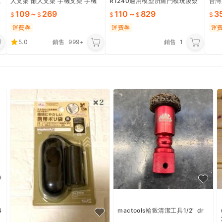
號
人支架 懶人支架 手機支架 手機
R1240適用模型所羅門模玩痠漿
台灣
架 平板支架 平板架 手機夾 落地
果gp02電池LIR1220電子AG1
舒緩
109
~
269
110
~
829
3
支架｜HDMF71
痛 C
運費券
運費券
運
5.0
銷售
999+
銷售
1
4
mactools輪轂清潔工具1/2" dr