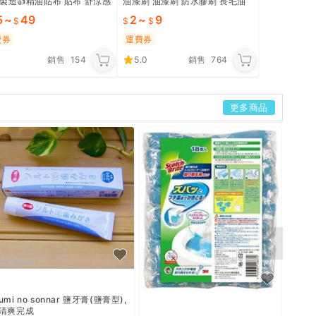
製造👍️精油貼布 貼布 舒涼感
油漆刷 油漆刷 防水膠刷 長毛油
 貼布 草本植物萃取精油 酸
漆刷 刷子 油漆 刷油漆 刷子 刷油
5
~
49
2
~
9
Y250
漆工具 CY476
費券
運費券
銷售
154
5.0
銷售
764
更多商品
gs 
約
umi no sonnar 鹽牙膏(鹽膏型),
清爽完成