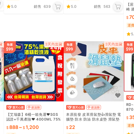
【居
5.0
銷售
639
5.0
銷售
563
崎 
活氧
7
運
5
RD
870
控器
【艾瑞森】6桶一箱免運❤️SGS
本原批發 皮革滑鼠墊👍滑鼠墊 電
3
認證+千萬產險❤️ 4000ML 75%
腦墊 防水 防油 防水桌墊 滑鼠墊
菊
潔用酒精乾洗液 75%酒精 酒精
滑鼠 鼠標墊 居家 皮革 辦公 文具
運
888
~
1,200
22
CY755