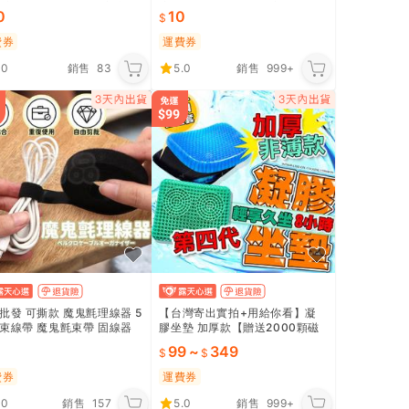
靜音鬧鐘 貪睡鬧鐘 溫度計 電
溶性精油 香氛精油 水溶精油 薰
0
10
 CY382
香精油
費券
運費券
.0
銷售
83
5.0
銷售
999+
批發 可撕款 魔鬼氈理線器 5
【台灣寄出實拍+用給你看】凝
束線帶 魔鬼氈束帶 固線器
膠坐墊 加厚款【贈送2000顆磁
器 電線整理 電線固定 魔鬼
石坐墊套】坐墊 水感坐墊 凝膠
99
~
349
Y511
冰涼墊 座墊 蜂巢坐墊 椅墊
費券
運費券
.0
銷售
157
5.0
銷售
999+