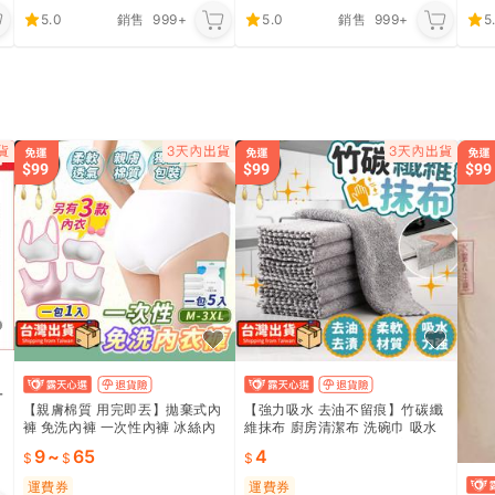
5.0
銷售
999+
5.0
銷售
999+
5
T
【親膚棉質 用完即丟】拋棄式內
【強力吸水 去油不留痕】竹碳纖
褲 免洗內褲 一次性內褲 冰絲內
維抹布 廚房清潔布 洗碗巾 吸水
褲 免洗褲 紙內褲 拋棄式內衣 一
巾 擦車布 多用途抹布 廚房抹布
9
~
65
4
次性內衣 ｜HOTG31
吸水抹布｜HNCF51
運費券
運費券