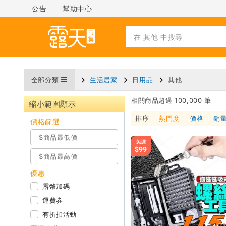
公告
幫助中心
全部分類
生活居家
日用品
其他
相關商品超過 100,000 筆
縮小範圍顯示
排序
熱門度
價格
銷
價格篩選
優惠
露幣加碼
運費券
有折扣活動