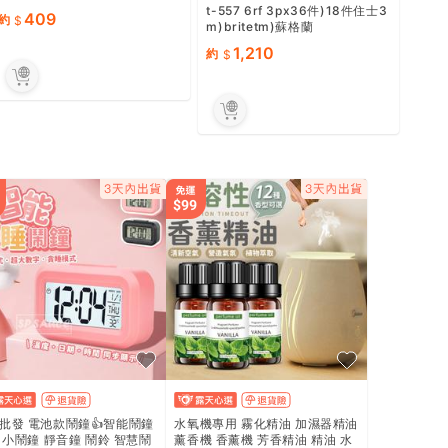
t-557 6rf 3px36件)18件住士3
409
約
m)britetm)蘇格蘭
1,210
約
批發 電池款鬧鐘👍智能鬧鐘
水氧機專用 霧化精油 加濕器精油
D 小鬧鐘 靜音鐘 鬧鈴 智慧鬧
薰香機 香薰機 芳香精油 精油 水