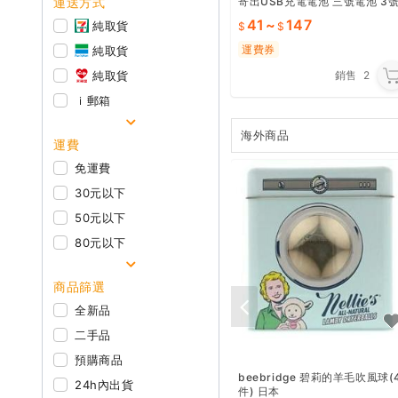
運送方式
寄出USB充電電池 三號電池 3
電池 環保充電電池 電池 環保電
41
~
147
純取貨
池 USB電池 14
運費券
純取貨
純取貨
銷售
2
ｉ郵箱
海外商品
運費
免運費
30元以下
50元以下
80元以下
商品篩選
全新品
二手品
預購商品
beebridge 碧莉的羊毛吹風球(
24h內出貨
件) 日本