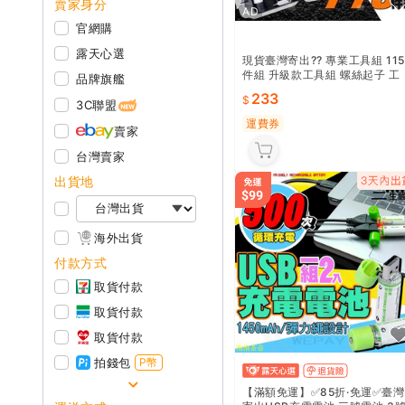
賣家身分
AD
官網購
露天心選
現貨臺灣寄出?? 專業工具組 115
件組 升級款工具組 螺絲起子 工
品牌旗艦
具箱 電鑽 螺絲刀 手
233
3C聯盟
運費券
賣家
台灣賣家
出貨地
海外出貨
付款方式
取貨付款
取貨付款
取貨付款
拍錢包
P幣
【滿額免運】✅85折·免運✅臺灣