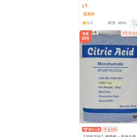
砂紙 細砂紙 粗砂紙 砂紙 加工 C
1
Y507
運費券
5.0
銷售
999+
【居家百科】檸檬酸 - 原食品級