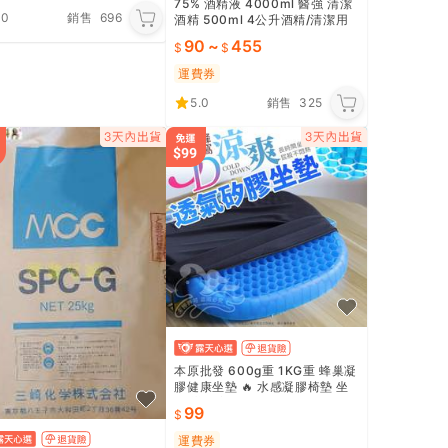
75% 酒精液 4000ml 醫強 清潔
.0
銷售
696
酒精 500ml 4公升酒精/清潔用
酒精
90
~
455
運費券
5.0
銷售
325
本原批發 600g重 1KG重 蜂巢凝
膠健康坐墊 🔥 水感凝膠椅墊 坐
墊 辦公室 減壓 凝膠坐墊 減壓坐
99
墊 SG237
運費券