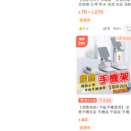
含稅價 台灣 單水 清潔 水垢 洗
水機 洗熱水瓶
70
~
270
運費券
5.0
銷售
999+
【摺疊收納│平板手機通用】 折
疊手機支架 手機架 平板架 手機
支架 直播手機架 桌上手機架 平
40
板支架 手機座 懶人支架
運費券