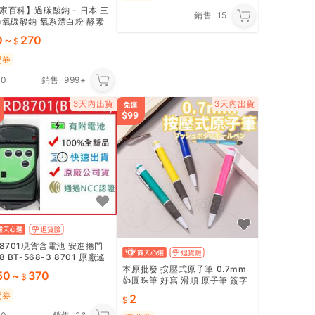
家百科】過碳酸鈉 - 日本 三
銷售
15
過氧碳酸鈉 氧系漂白粉 酵素
酵素 活氧 洗洗衣機 洗衣服
0
~
270
費券
.0
銷售
999+
-8701現貨含電池 安進捲門
8 BT-568-3 8701 原廠遙
 快速捲門 BT-8708
本原批發 按壓式原子筆 0.7mm
50
~
370
👍圓珠筆 好寫 滑順 原子筆 簽字
筆 中性筆 廣告筆 辦公 文具 學生
費券
2
CY561