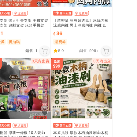
支架 懶人折疊支架 手機支架
【超輕薄 涼爽超透氣】冰絲內褲
支架 追劇支架 床頭手機架
涼感內褲 男士涼感內褲 內褲 四
支架 懶人手機支架
角褲 無痕內褲 平口褲 男內褲 純
11
36
棉內褲｜HFGD81
費券
折扣碼
運費券
銷售
1
5.0
銷售
999+
批發 淨新一條根 10入裝👍️
本原批發 厚款木柄油漆刷👍木柄