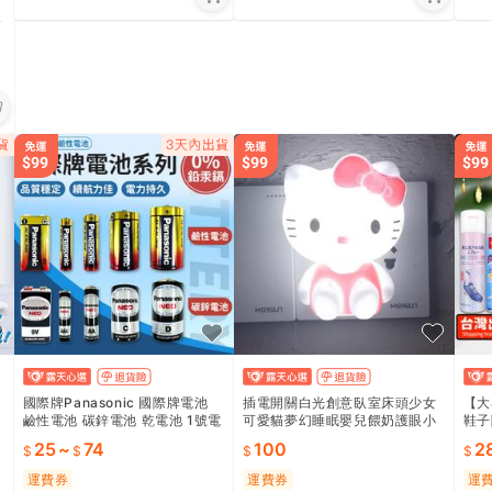
飲
國際牌Panasonic 國際牌電池
插電開關白光創意臥室床頭少女
【大
鹼性電池 碳鋅電池 乾電池 1號電
可愛貓夢幻睡眠嬰兒餵奶護眼小
鞋子
池 2號電池 3號電池 4號電池 P
夜燈
鞋除
25
~
74
100
2
牌電池 電池
襪子
運費券
運費券
運