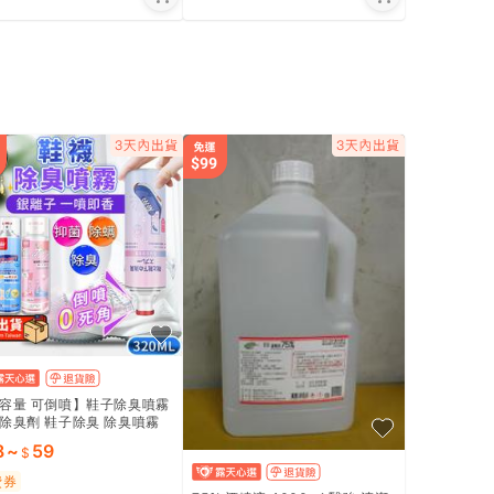
容量 可倒噴】鞋子除臭噴霧
除臭劑 鞋子除臭 除臭噴霧
臭 鞋除臭噴霧 鞋子芳香劑
8
~
59
除臭｜HNHC41
費券