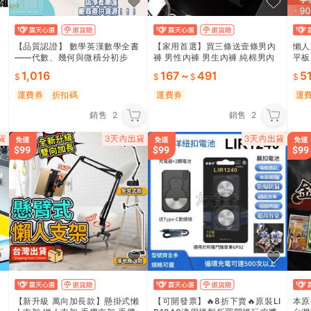
【品質認證】 數學英漢數學全書
【家用首選】買三條送壹條男內
懶人
——代數、幾何與微積分初步
褲 男性內褲 男生內褲 純棉男內
平板
褲 親膚 透氣 男生四角內褲 平角
平板
1,016
167
~
491
5
內褲 平口褲 內褲男生
運費券
折扣碼
運費券
運
銷售
2
銷售
2
【新升級 萬向加長款】懸掛式懶
【可開發票】🔥8折下賣🔥原裝LI
本原