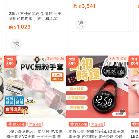
3,541
約
2套組 方便的黑色包 附鉤 完美
適用於狗狗旅行,旅行和清潔
1,023
約
【彈力舒適貼合】棠品居 PVC無
本原批發 掛扣時鐘👍LED電子錶
本原
粉手套 PVC手套 一次性手套 無
電子鐘 迷你時鐘 電子掛錶 掛錶
LE