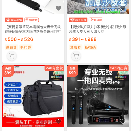
【賣提肩帶筆記本電腦包大容量高級
【賣沙防抓彈力沙家後沙沙防抓沙l形
納變結筆記本內膽包路添是級權罪打
沙單人雙人三人四人沙
得陸購務是級
506
~
526
391
~
988
運費券
折扣碼
運費券
折扣碼