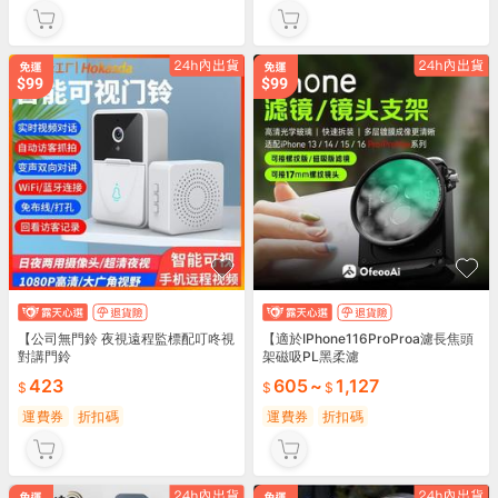
【公司無門鈴 夜視遠程監標配叮咚視
【適於IPhone116ProProa濾長焦頭
對講門鈴
架磁吸PL黑柔濾
423
605
~
1,127
運費券
折扣碼
運費券
折扣碼