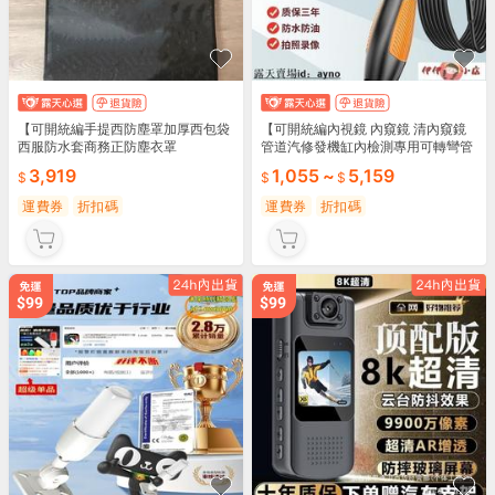
【可開統編手提西防塵罩加厚西包袋
【可開統編內視鏡 內窺鏡 清內窺鏡
西服防水套商務正防塵衣罩
管道汽修發機缸內檢測專用可轉彎管
道下水道探測
3,919
1,055
~
5,159
運費券
折扣碼
運費券
折扣碼