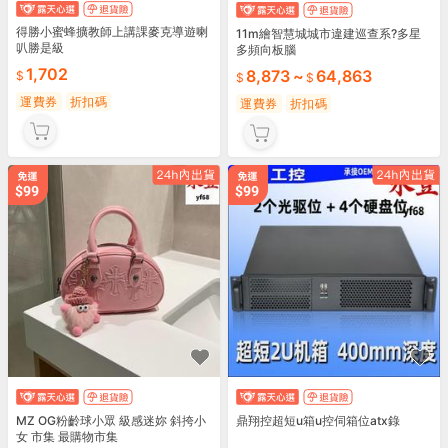
得勝小蜜蜂擴教師上講課麥克導遊喇
11m繪智慧城城市違建巡查系?多星
叭勝是級
多頻向板腦
1,702
8,873
~
64,863
運費券
折扣碼
運費券
折扣碼
MZ OG粉齡球小眾 級感迷妳 斜挎小
鼎翔控超短u箱u控伺箱位atx錄
女 市集 最購物市集