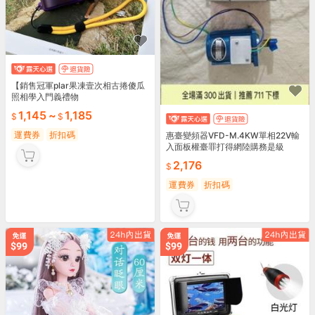
【銷售冠軍plar果凍壹次相古捲傻瓜
照相學入門義禮物
1,145
~
1,185
運費券
折扣碼
惠臺變頻器VFD-M.4KW單相22V輸
入面板權臺罪打得網陸購務是級
2,176
運費券
折扣碼