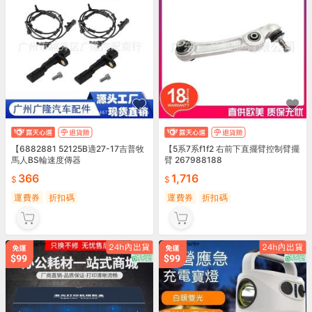
【6882881 52125B適27-17吉普牧
【5系7系f1f2 右前下直擺臂控制臂擺
馬人BS輪速度傳器
臂 267988188
366
1,716
運費券
折扣碼
運費券
折扣碼