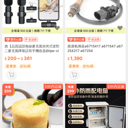
惠【品質認證無線麥克風領夾式壹對
惠適氧傳器a6715417 a671547 a67
二麥克風降噪話筒手機收器錄tpe-ci
254217 a67254
phone接口戶外錄視頻麥克風
200
~
361
1,390
運費券
折扣碼
運費券
折扣碼