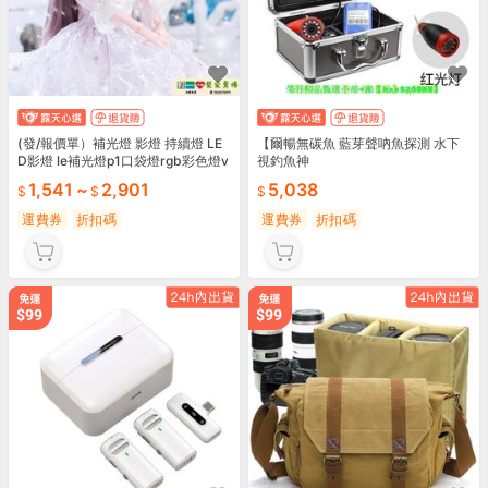
(發/報價單）補光燈 影燈 持續燈 LE
【爾暢無碳魚 藍芽聲吶魚探測 水下
D影燈 le補光燈p1口袋燈rgb彩色燈v
視釣魚神
log視頻光燈像
1,541
~
2,901
5,038
運費券
折扣碼
運費券
折扣碼