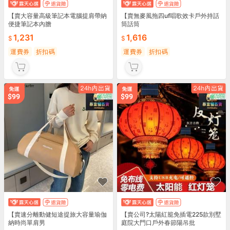
【賣大容量高級筆記本電腦提肩帶納
【賣無麥風拖四uf唱歌效卡戶外持話
便捷筆記本內膽
筒話筒
1,231
1,616
運費券
折扣碼
運費券
折扣碼