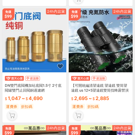
DN雙門底閥機加站底閥1.5寸 2寸底
【可開統編清望遠鏡 望遠鏡 雙筒望
閥罐雙門止回閥銅過濾網
遠鏡 us 12x5望遠鏡雙筒找蜂露營演
唱會充氮防水倍戶外望遠鏡
1,047
~
4,690
2,695
~
2,885
運費券
折扣碼
運費券
折扣碼