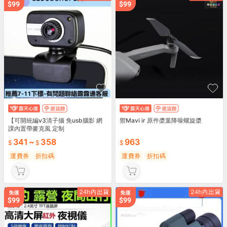
【可開統編v3清子攝 免usb腦影 網
禦Mavi ir 原件槳葉降噪螺旋槳
課內置帶麥克風 定制
341
~
358
963
運費券
折扣碼
運費券
折扣碼