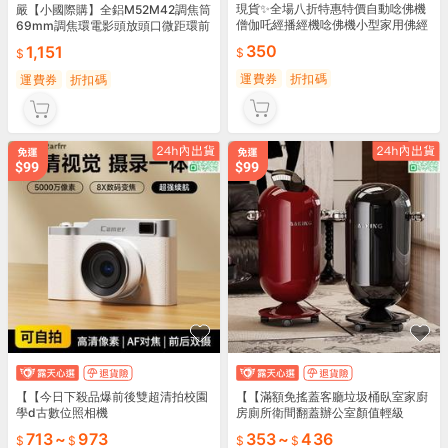
現貨✨全場八折特惠特價自動唸佛機
嚴【小國際購】全鋁M52M42調焦筒
僧伽吒經播經機唸佛機小型家用佛經
69mm調焦環電影頭放頭口微距環前
播放機
52後42
350
1,151
運費券
折扣碼
運費券
折扣碼
【【今日下殺品爆前後雙超清拍校園
【【滿額免搖蓋客廳垃圾桶臥室家廚
學d古數位照相機
房廁所衛間翻蓋辦公室顏值輕級
713
~
973
353
~
436