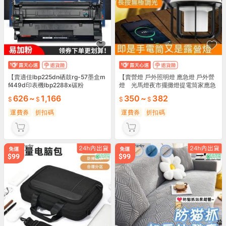
【賣適佳lbp225dn硒鼓rg-57墨盒m
【賣營燈 戶外照明燈 應急燈 戶外營
f449d印表機lbp2288x碳粉
燈 光馬燈夜市擺攤燈提電筒家應急
燈防LED電 天市集 全最大的
626
~
1,166
350
~
382
運費券
折扣碼
運費券
折扣碼