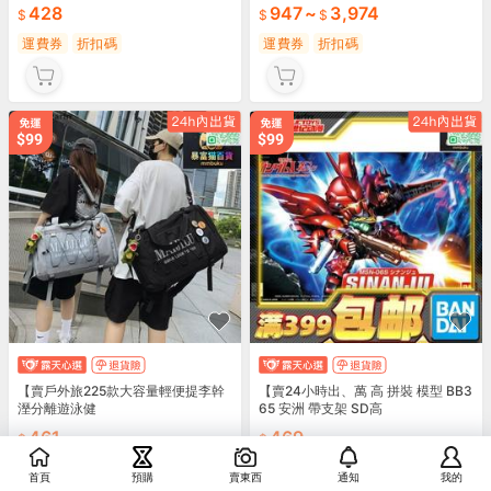
【賣速分離動健短途提旅大容量瑜伽
【賣公司?太陽紅籠免插電225款別墅
納時尚單肩男
庭院大門口戶外春節陽吊批
428
947
~
3,974
運費券
折扣碼
運費券
折扣碼
【賣戶外旅225款大容量輕便提李幹
【賣24小時出、萬 高 拼裝 模型 BB3
溼分離遊泳健
65 安洲 帶支架 SD高
首頁
預購
賣東西
通知
我的
461
469