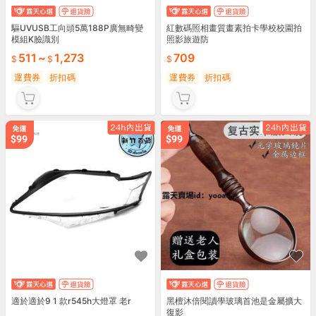
驅UVUSB工向頭5萬188P廣無畸變
紅數碼照相畫質畫素拍卡學校校園拍
模組K臉識別
照影旅遊防
511
~
1,273
709
運費券
折扣碼
運費券
折扣碼
適於適於9 1 款r545h大燈罩 老r
黑檀沐倍閱讀學玻璃首池是金屬擴大
復影