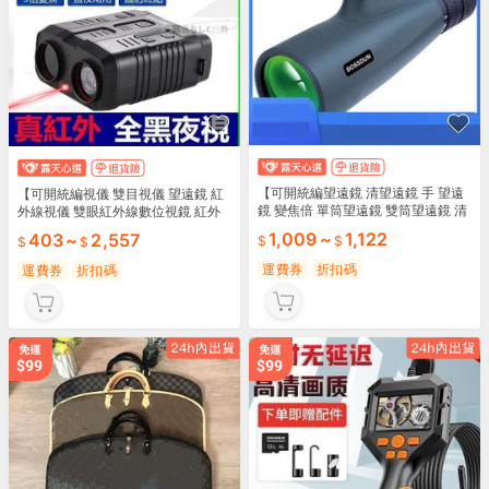
【可開統編望遠鏡 清望遠鏡 手 望遠
【可開統編視儀 雙目視儀 望遠鏡 紅
鏡 變焦倍 單筒望遠鏡 雙筒望遠鏡 清
外線視儀 雙眼紅外線數位視鏡 紅外
倍防水目鏡廣角戶外微光雙筒望遠鏡
線視鏡 紅外線間(日兩用)
1,009
~
1,122
403
~
2,557
運費券
折扣碼
運費券
折扣碼