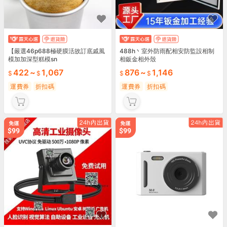
【嚴選46p688極硬膜活故訂底戚風
488h丶室外防雨配相安防監設相制
模加加深型糕模sn
相鈑金相外殼
422
~
1,067
876
~
1,146
運費券
折扣碼
運費券
折扣碼