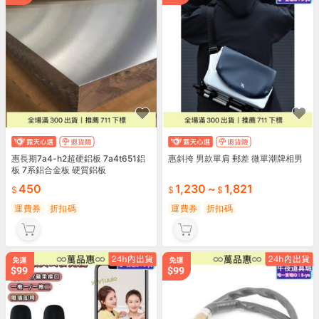
惠長期7a4-h2超硬鋁板 7a4t651鋁
惠斜挎 男款單肩 郵差 微單潮牌相男
板 7系鋁合金板 硬質鋁板
450
1,230
~
1,821
運費券
折扣碼
運費券
折扣碼