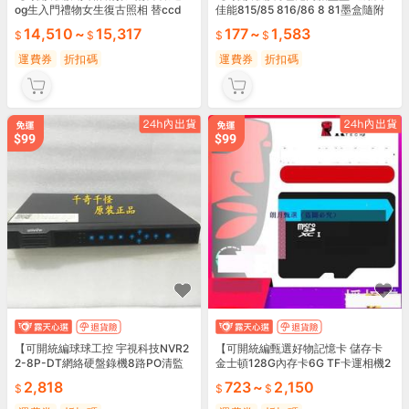
og生入門禮物女生復古照相 替ccd
佳能815/85 816/86 8 81墨盒隨附
帶收據
14,510
~
15,317
177
~
1,583
運費券
折扣碼
運費券
折扣碼
【可開統編球球工控 宇視科技NVR2
【可開統編甄選好物記憶卡 儲存卡
2-8P-DT網絡硬盤錄機8路PO清監
金士頓128G內存卡6G TF卡運相機2
控2盤位
56G存儲卡 K清攝17MS隨附
2,818
723
~
2,150