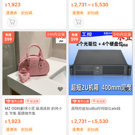
1,923
2,731
~
5,530
運費券
折扣碼
運費券
折扣碼
MZ OG粉齡球小眾 級感迷妳 斜挎小
鼎翔控超短u箱u控伺箱位atx錄
女 市集 最購物市集
1,923
2,731
~
5,530
運費券
折扣碼
運費券
折扣碼