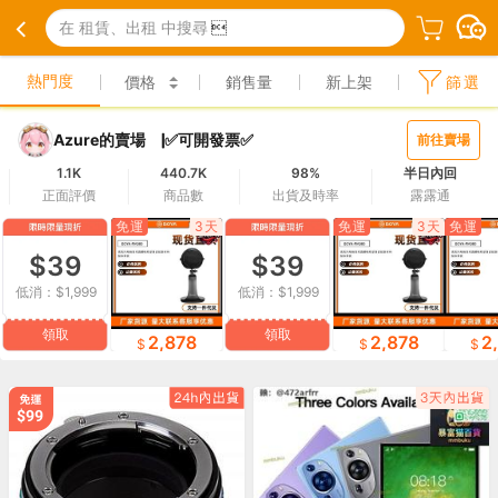
在 租賃、出租 中搜尋

熱門度
價格
銷售量
新上架
篩選
Azure的賣場 ▕✅可開發票✅
前往賣場
1.1K
440.7K
98%
半日內回
正面評價
商品數
出貨及時率
露露通
免運
3天
免運
3天
免運
$39
$39
低消：$1,999
低消：$1,999
領取
領取
2,878
2,878
2