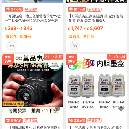
【可開統編一體三色報警指示燈2V數
【可開統編記錄儀 隨身 錄 記錄儀 隨
控工具機信號燈12警示燈LD聲光報
身 實 觀看 錄音 運相機8
警22V
269
~
343
1,747
~
2,607
運費券
折扣碼
運費券
折扣碼
【可開統編松典相 清數碼微單旅遊vl
【可開統編 另色鬼內膽墨盒 適用於