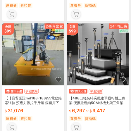
運費券
折扣碼
運費券
折扣碼
【【品質認證md188-188/55電動錨
【488出輕裝時炭纖維單眼相機三腳
索張拉 預應力張拉千斤頂 煤礦井下
架 便攜旅遊納5CM相機支架三角架
31,076
6,297
~
9,417
運費券
折扣碼
運費券
折扣碼