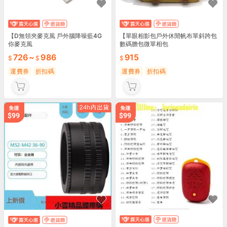
【D無領夾麥克風 戶外腦降噪藍4G
【單眼相影包戶外休閒帆布單斜跨包
你麥克風
數碼膽包微單相包
726
~
986
915
運費券
折扣碼
運費券
折扣碼