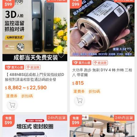
大功率 跑步 無刷 D1V 4 轉 外轉 三相
【 488hBSI認成都上門安裝指紋鎖D
八 帶霍爾
臉視對講遠程影監通話碼鎖全發
815
8,862
~
22,590
運費券
折扣碼
運費券
折扣碼