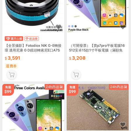
【全景攝影】Fotodiox NIK G-E轉接
（可開發票）【賣p7pro平板電腦16
環 適用尼康 G D鏡頭轉索尼E口A7S
512安卓15款1寸平板電腦（滿額免
4/FS7/FS5#轉接環
運）
3,591
3,208
運費券