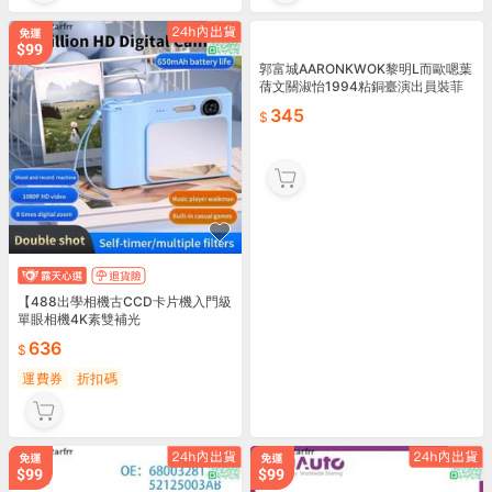
【488出學相機古CCD卡片機入門級
單眼相機4K素雙補光
636
郭富城AARONKWOK黎明L而歐嗯葉
蒨文關淑怡1994粘銅臺演出員裝菲
運費券
折扣碼
林沖洗3R5存相X2
345