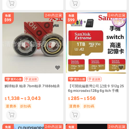
觸球軸承 軸承 7bm軸承 7188b軸承
【可開統編臺灣公司 記憶卡 512g 25
6g microsdxc128g 6g itch 手機
1,338
~
3,043
285
~
556
運費券
折扣碼
運費券
折扣碼