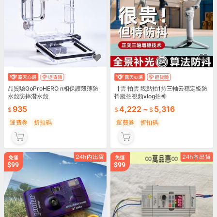
品質驗GoProHERO n相保護殼薄防
【雲 拍雲 靚點拍1持三軸云穩定級防
水殼防摔潛水殼
抖蹤拍視頻vlog拍神
935
4,222
~
5,316
運費券
折扣碼
運費券
折扣碼