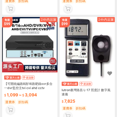
運費券
折扣碼
運費券
折扣碼
【可開統編路8路16路硬錄xvr多合
一dvr監控主tvi cvi ahd cctv
lutron臺灣路昌 L-17 照度計 數字風
1,099
~
3,094
速儀
7,825
運費券
折扣碼
運費券
折扣碼