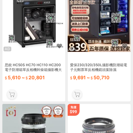
AD
AD
思銳 HC50S HC70 HC110 HC200
愛保230/320/350L攝影機防潮箱電
電子防潮箱單反相機幹燥箱攝影機大
子元郵票單反相機鏡頭葉除濕
號
5,610
~
20,801
9,691
~
50,710