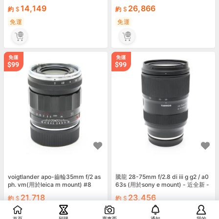
#144
14,149
26,866
約
約
免運
免運
voigtlander apo-齒輪35mm f/2 as
騰龍 28-75mm f/2.8 di iii g g2 / a0
ph. vm(用於leica m mount) #8
63s (用於sony e mount) - 近全新 -
#81
21,718
23,456
約
約
免運
免運
首頁
預購
賣東西
通知
我的