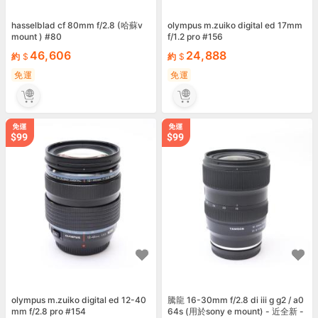
hasselblad cf 80mm f/2.8 (哈蘇v
olympus m.zuiko digital ed 17mm
mount ) #80
f/1.2 pro #156
46,606
24,888
約
約
免運
免運
olympus m.zuiko digital ed 12-40
騰龍 16-30mm f/2.8 di iii g g2 / a0
mm f/2.8 pro #154
64s (用於sony e mount) - 近全新 -