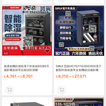
AD
AD
惠通相機防潮箱電子幹燥箱60/80升
SIRUI 思銳HC70/110/200/50S電子
攝影機器材單反鏡頭防潮櫃
數顯幹燥箱微單反相機鏡頭攝影機
4,741
~
8,701
6,710
~
27,071