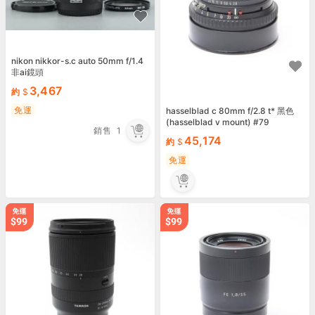
nikon nikkor-s.c auto 50mm f/1.4
非ai鏡頭
3,467
約
免運
hasselblad c 80mm f/2.8 t* 黑色
(hasselblad v mount) #79
銷售
1
45,174
約
免運