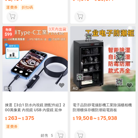
運費券
折扣碼
AD
AD
揀選【3合1 防水內視鏡 贈配件組】2
電子品防靜電攝影機工業除濕櫃相機
00萬像素 內視鏡 USB 內窺鏡 延伸
防潮櫃保存櫃防潮箱電路板
鏡頭 窺視鏡 蛇管 軟線 硬線 手機 電
263
~
375
19,508
~
75,938
腦
運費券
銷售
5