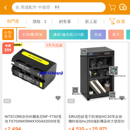
在 周邊配件 中搜尋

熱門度
價格
銷售量
新上架
篩選
分類
幻燈機/燈箱
濾鏡/偏光鏡/UV鏡
其他
底片
選單
AD
AD
NITECORE奈特科爾索尼NP-F750電
SIRUI思銳電子防潮箱HC30單反相
池 FS700NX5NNX100AX2000E電
機幹燥箱hc200攝影機器材大號密封
池
2,494
4,510
~
25,971