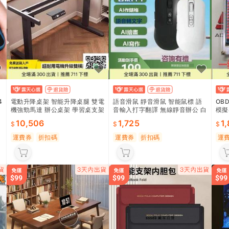
4
電動升降桌架 智能升降桌腿 雙電
語音滑鼠 靜音滑鼠 智能鼠標 語
OB
機強勁馬達 辦公桌架 學習桌支架
音輸入打字翻譯 無線靜音辦公 白
模擬
場
書桌配件 家用電腦桌
色黑色 商務會議簡報專用
試 
10,506
1,725
1,
運費券
折扣碼
運費券
折扣碼
運