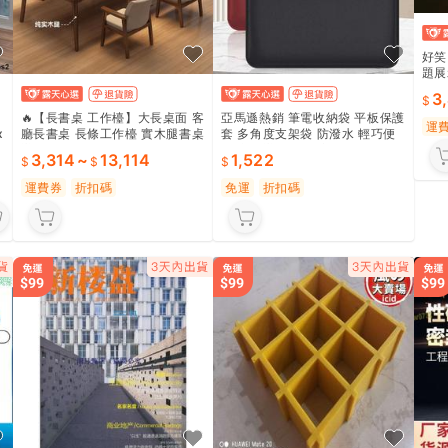
好笑
題展
自用
3
🔥【長書桌 工作檯】大長桌面 客
亞馬遜熱銷 筆電收納袋 平板保護
運
x
廳長書桌 長條工作檯 實木腿書桌
套 多角度支架袋 防潑水 輕巧便
辦公電腦桌 學習長桌 穩固大桌面
攜 商務辦公 學生適用
3,314
~
13,114
1,522
客廳書房 學習辦公 免組裝 多尺
寸⭐
運費券
折扣碼
免運
折扣碼