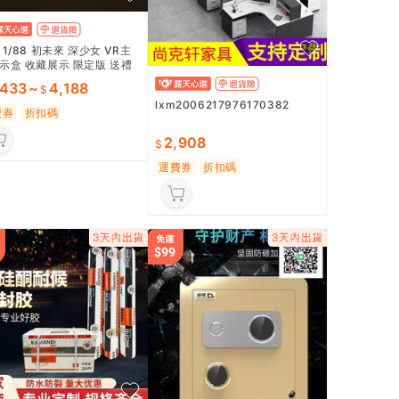
 1/88 初未來 深少女 VR主
示盒 收藏展示 限定版 送禮
 居家擺飾
,433
~
4,188
lxm2006217976170382
費券
折扣碼
2,908
運費券
折扣碼