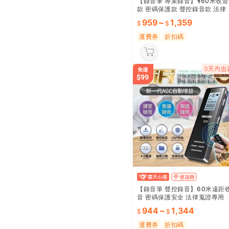
【錄音筆 專業錄音】🎙️60米收音
款 密碼保護款 聲控錄音款 法律
蒐證款 會議演講款 專業錄音筆
959
~
1,359
聲控設計款 法律適用 會議適用
運費券
折扣碼
【錄音筆 聲控錄音】60米遠距
音 密碼保護安全 法律蒐證專用
會議演講適用 高清降噪錄音 長
944
~
1,344
間續航 隱蔽輕便 商務必備 取證
神器 🎙️
運費券
折扣碼