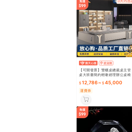
【可開發票】雙櫃桌總裁桌主管
桌大班臺簡約輕奢經理辦公桌椅
組合
12,786
~
45,000
運費券