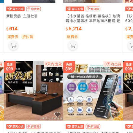
新樓奰盤-主題社群
【排水溝蓋 格柵網 鋼格板】玻璃
【矽
鋼排水溝蓋板 車庫地面格柵網 廠
60
房污水池蓋子篦子 輕量設計 承重
窗 
614
5,214
2
強 防滑紋理 多尺寸可選 工業適
高效
用 專業級品質
建築
運費券
折扣碼
運費券
運