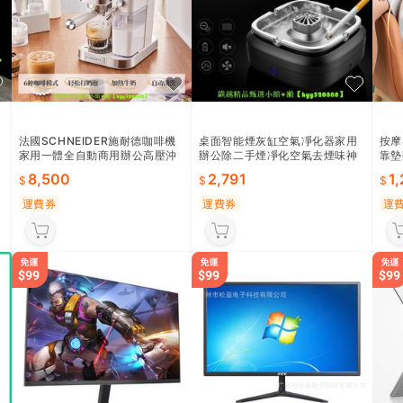
法國SCHNEIDER施耐德咖啡機
桌面智能煙灰缸空氣凈化器家用
按摩
家用一體全自動商用辦公高壓沖
辦公除二手煙凈化空氣去煙味神
靠墊
泡研磨
器
腰靠
8,500
2,791
1
運費券
運費券
運