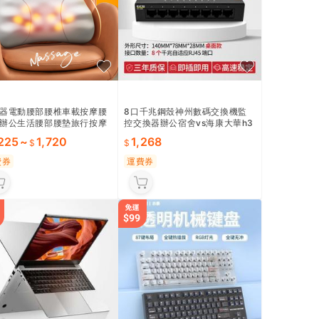
器電動腰部腰椎車載按摩腰
8口千兆鋼殼神州數碼交換機監
辦公生活腰部腰墊旅行按摩
控交換器辦公宿舍vs海康大華h3
c
,225
~
1,720
1,268
費券
運費券