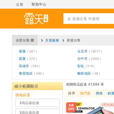
公告
幫助中心
全部分類
百業服務
房屋出售
基隆
台北市
387
19071
苗栗
台中市
374
2090
高雄市
彰化
585
518
東部地區
離島地區
485
56
相關商品超過 47,884 筆
縮小範圍顯示
排序
熱門度
價格
銷
價格篩選