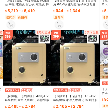
【商品 熱銷】🔥品質優選 轉角辦
【錄音筆 取證錄音】法律蒐證專
【電
公 中壢 電腦桌 辦公桌 電競桌 轉
用 60米收音距離 密碼保護錄音
角大
角桌 品質保證 熱銷推薦 熱銷推
聲控錄音筆 會議演講錄音 專業取
角書
5,219
~
6,419
944
~
1,344
5
薦款 熱銷推薦款官方正品
證 高清錄音 長時間錄音 法律從
合 
業 商務會議
公 
運費券
折扣碼
運費券
運
收
【現
密碼
【保險箱】【保險櫃】 40到45c
【保險箱】【保險櫃】 40-45c
時
演講
9
m純機械 家用入墻辦公 迷你隱形
m純機械 家用入墻辦公 迷你隱形
指紋 小型防盜櫃 純機械保險箱
指紋 小型 防盜
2,465
~
2,784
2,465
~
2,784
運
入墻保險櫃 迷你指紋箱 家用防盜