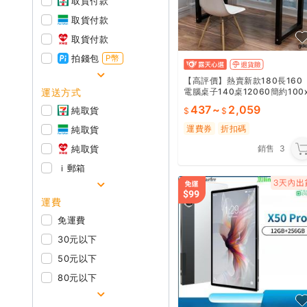
取貨付款
取貨付款
取貨付款
拍錢包
P幣
【高評價】熱賣新款180長160
運送方式
電腦桌子140桌12060簡約100
50現代80辦公40寬70簡
437
~
2,059
純取貨
運費券
折扣碼
純取貨
純取貨
銷售
3
ｉ郵箱
運費
免運費
30元以下
50元以下
80元以下