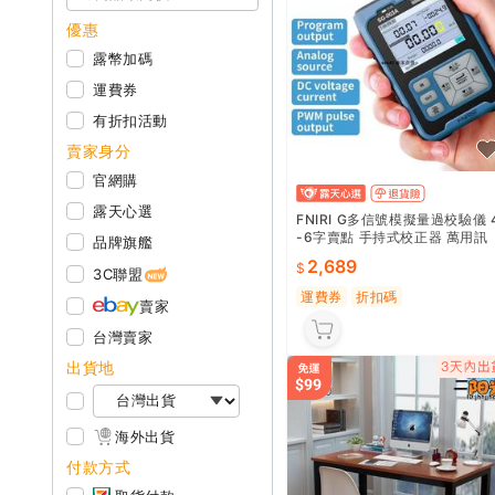
優惠
露幣加碼
運費券
有折扣活動
賣家身分
官網購
露天心選
FNIRI G多信號模擬量過校驗儀 
-6字賣點 手持式校正器 萬用訊
品牌旗艦
號產生器 製程儀表測試 工業現
2,689
檢修 高精度輸出
3C聯盟
運費券
折扣碼
賣家
台灣賣家
出貨地
海外出貨
付款方式