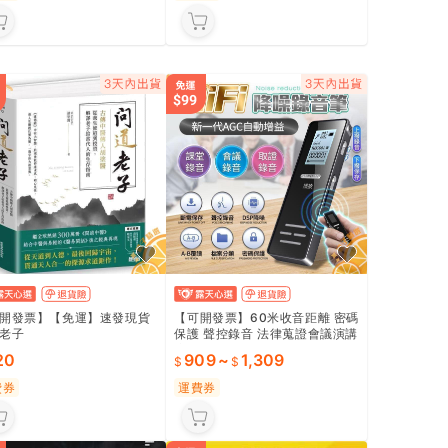
開發票】【免運】速發現貨
【可開發票】60米收音距離 密碼
老子
保護 聲控錄音 法律蒐證會議演講
適用
20
909
~
1,309
費券
運費券