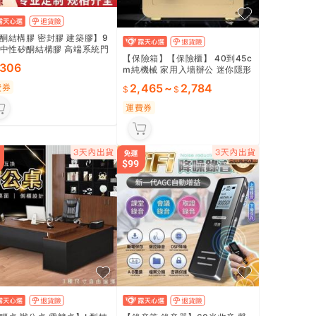
酮結構膠 密封膠 建築膠】9
0中性矽酮結構膠 高端系統門
【保險箱】【保險櫃】 40到45c
外牆石材質保10年 輕量設計
,306
m純機械 家用入墻辦公 迷你隱形
密封 耐候性強 專業級品質
指紋 小型防盜櫃 純機械保險箱
裝修
2,465
~
2,784
費券
入墻保險櫃 迷你指紋箱 家用防盜
櫃 居家辦公專用 🛡️
運費券