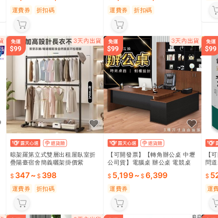
櫃 居家辦公專用 🛡️
運費券
折扣碼
運費券
折扣碼
晾架羅第立式雙層出租屋臥室折
【可開發票】【轉角辦公桌 中壢
【可
疊陽臺宿舍簡義曬架掛價紫
公司貨】電腦桌 辦公桌 電競桌
問道
的
轉角桌 L型轉角桌 轉角電腦桌 轉
347
~
398
5,199
~
6,399
5
角電競桌 書桌 書櫃
運費券
折扣碼
運費券
運