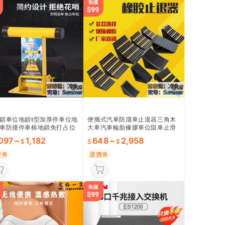
鎖車位地鎖t型加厚停車位地
便攜式汽車防溜車止退器三角木
車防撞停車樁地鎖免打占位
大車汽車輪胎橡膠車位阻車止滑
器
,097
~
1,182
648
~
2,958
費券
運費券