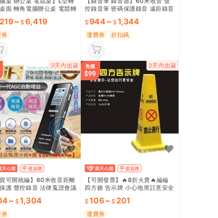
腦桌 辦公桌 電競桌】L型轉
【錄音筆 錄音器】60米收音 聲
桌面 轉角電腦辦公桌 電競轉
控錄音筆 密碼保護錄音 遠距錄音
桌 L型轉角桌 書櫃置物櫃組
器 會議錄音筆 法律蒐證筆 演講
,219
~
6,419
944
~
1,344
轉角電競桌 穩固耐用 居家辦
錄音器 會議演講 法律 高清降噪
電競遊戲
🎙️
費券
運費券
折扣碼
貨可開統編】60米收音距離
【可開發票】🔥8折火賣🔥綸綸
保護 聲控錄音 法律蒐證會議
四方錐 告示牌 小心地滑註意安全
適用
禁止入內 （速出貨）正在維修 禁
04
~
1,304
106
~
201
止通行 正在維修
費券
運費券