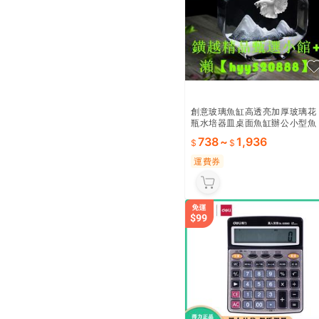
創意玻璃魚缸高透亮加厚玻璃花
瓶水培器皿桌面魚缸辦公小型魚
缸
738
~
1,936
運費券