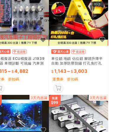
D模擬器 ECU模擬器 J1939
車位鎖 地鎖 佔位鎖 腳踏升降半
器 車聯診斷 可統編 汽車測
自動 加厚防壓防鏽 打孔免打孔
維修工具 CAN訊號 液晶顯示
停車場專用 防盜防撞
815
~
4,882
1,143
~
3,603
費券
折扣碼
運費券
折扣碼