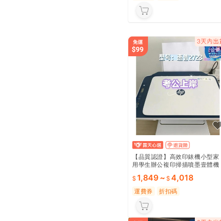
【品質認證】高效印錶機小型家
用學生辦公複印掃描噴墨壹體機
黑色彩色照 露天市集 全臺最大
1,849
~
4,018
網路購物市集
運費券
折扣碼