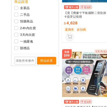
商品篩選
全新品
【賣【費據寸平板腦辦二壹批插
二手品
卡藍芽記憶體
預購商品
4,628
24h內出貨
運費券
折扣碼
3天內出貨
一抽露魂
競標品
清除所有條件
開始篩選