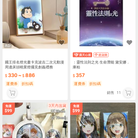
AD
國王排名燈光畫卡克波吉二次元動漫
：靈性法則之光 生命潛能 黛安娜．
周邊床頭曉業燈擺見創義禮務
庫柏
330
~
886
357
運費券
折扣碼
運費券
折扣碼
銷售
11