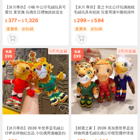
【沐川專供】小蝸 牛公仔毛絨玩具可
【沐川 專供】星之卡比公仔玩偶抱枕
愛兒 童安撫 玩偶生日禮物娃娃送女
毛絨玩具布娃娃 兒童周邊午睡枕掛件
孩睡覺抱枕
兔兔耳
377
~
1,326
299
~
594
運費券
折扣碼
運費券
折扣碼
【沐川專供】2026 年世界盃毛絨公
【精選之家 】2026 美加墨世界盃吉
仔IP吉祥物紀念品 小玩偶周邊鑰匙扣
祥物周邊毛絨玩偶公仔模型擺件球迷
掛件 小飾品
紀念品 禮物