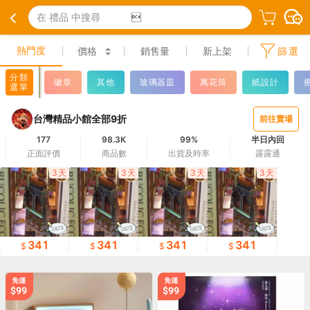
在 禮品 中搜尋

熱門度
價格
銷售量
新上架
篩選
分類
徽章
其他
玻璃器皿
萬花筒
紙設計
選單
台灣精品小館全部9折
前往賣場
177
98.3K
99%
半日內回
正面評價
商品數
出貨及時率
露露通
3天
3天
3天
3天
341
341
341
341