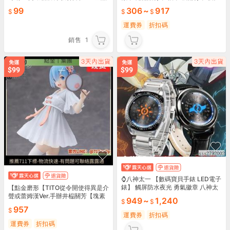
貼紙）
臂章 章法文創 平安暴富 戰術裝飾 潮
99
306
~
917
流必備✨
運費券
折扣碼
銷售
1
⌚八神太一 【數碼寶貝手錶 LED電子
錶】 觸屏防水夜光 勇氣徽章 八神太
【點金磨形【TITO從令開使得異是介
一手錶 數碼寶貝電子錶 LED觸屏錶
聲或蕾姆漢Ver.手辦井榀關芳【塊素
949
~
1,240
防水夜光錶 勇氣徽章錶
出
957
運費券
折扣碼
運費券
折扣碼