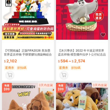
【可開統編】正版FIFA2026 美加墨
【沐川專供】2022 年卡達足球世界
世界盃吉祥物 手辦塑膠玩偶旋轉組合
盃吉祥物 模型擺件拉伊卜公仔紀念品
款 桌面擺件
1355
2,102
594
~
2,574
運費券
折扣碼
運費券
折扣碼