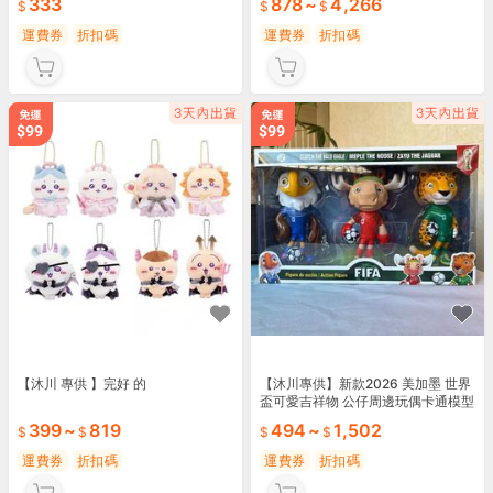
333
878
~
4,266
運費券
折扣碼
運費券
折扣碼
【沐川 專供 】完好 的
【沐川專供】新款2026 美加墨 世界
盃可愛吉祥物 公仔周邊玩偶卡通模型
擺件禮物
399
~
819
494
~
1,502
運費券
折扣碼
運費券
折扣碼