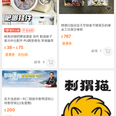
標價日版緋染天空朝倉可憐萊莎的煉
金工坊萊莎琳斯
767
精美好物吧唧保護套 掛件 動漫穀子
展示外出配件 PU圓形痛包 單個徽章
運費券
收納 谷子展示
38
~
75
銷售
1
運費券
折扣碼
銷售
6
吳天池老師一到二階股市教學課程心
得整理筆記(免運費)
200