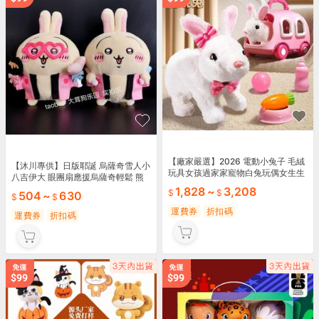
【廠家嚴選】2026 電動小兔子 毛絨
【沐川專供】日版耶誕 烏薩奇雪人小
玩具女孩過家家寵物白兔玩偶女生生
八吉伊大 眼團扇應援烏薩奇輕鬆 熊
日禮物 寶寶
御守熊白熊
1,828
~
3,208
504
~
630
運費券
折扣碼
運費券
折扣碼