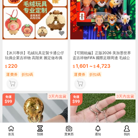
【沐川專供】毛絨玩具定製卡通公仔
【可開統編】正版2026 美加墨世界
玩偶企業吉祥物 高階來 圖定做布偶
盃吉祥物FIFA 國際足聯周邊 毛絨公
布娃娃 訂製
仔玩偶禮物
220
1,601
~
4,723
運費券
折扣碼
運費券
折扣碼
首頁
預購
賣東西
通知
我的