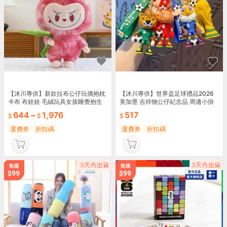
【沐川專供】新款拉布公仔玩偶抱枕
【沐川專供】世界盃足球禮品2026
卡布 布娃娃 毛絨玩具女孩睡覺抱生
美加墨 吉祥物公仔紀念品 周邊小掛
日禮物 女生
件飾品鑰匙扣
644
~
1,976
517
運費券
折扣碼
運費券
折扣碼