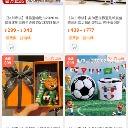
【沐川專供】世界盃鑰匙扣2026 年
【沐川專供】美加墨世界盃足球競猜
體育運動周邊卡通裝飾足球塑膠創意
體育彩票店牆面裝飾品 吉祥物 競彩
掛件 字母
宣傳海報
299
~
343
439
~
777
運費券
折扣碼
運費券
折扣碼