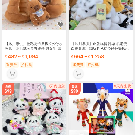
【沐川專供】粑粑窩卡皮扒拉公仔水
【沐川專供】正版玩偶 部落 趴老虎
豚鼠小窩毛絨玩具布娃娃 男女生 搞
白虎黃虎毛絨玩具抱枕公仔睡覺軟玩
怪禮物 兒童
偶生日 禮物
482
~
1,094
664
~
1,258
運費券
折扣碼
運費券
折扣碼