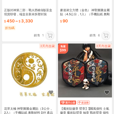
正版封神第二部：戰火西岐Q版盲盒
麥達昶立方體（金色） 神聖圖騰金屬
現貨秒發，端盒全新未拆塑封裝
貼（4.5公分，1入）（手機貼紙 奧剛
材料 DIY 產品貼紙）
450
~
3,330
90
折扣碼
銷售
1
銷售
6
花草太極 神聖圖騰金屬貼（3公分，
【魔術貼徽章 臂章】🎖國風個性 士氣
2入）（手機貼紙 奧剛材料 DIY 產品
徽章 魔術貼臂章 袖章 戰術臂章 個性