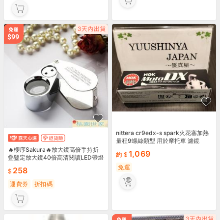
nittera cr9edx-s spark火花塞加熱
量程9螺絲類型 用於摩托車 濾鏡
🔥櫻序Sakura🔥放大鏡高倍手持折
1,069
約
疊鑒定放大鏡40倍高清閱讀LED帶燈
免運
258
運費券
折扣碼