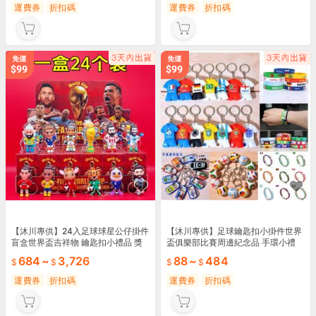
運費券
折扣碼
運費券
折扣碼
【沐川專供】24入足球球星公仔掛件
【沐川專供】足球鑰匙扣小掛件世界
盲盒世界盃吉祥物 鑰匙扣小禮品 獎
盃俱樂部比賽周邊紀念品 手環小禮
勵兒童 禮物
品定製 logo
684
~
3,726
88
~
484
運費券
折扣碼
運費券
折扣碼