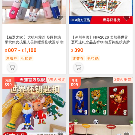
【精選之家 】大號可愛沙 發圓柱糖
【沐川專供】FIFA2026 美加墨世界
果枕頭女孩懶人長條睡覺抱枕圓形 靠
盃周邊紀念品吉祥物 摜蛋夠級撲克牌
墊枕可拆洗
官方正品
807
~
1,188
390
運費券
折扣碼
運費券
折扣碼