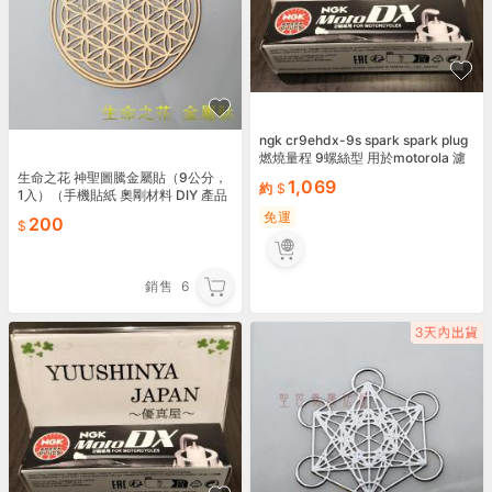
ngk cr9ehdx-9s spark spark plug
燃燒量程 9螺絲型 用於motorola 濾
鏡
生命之花 神聖圖騰金屬貼（9公分，
1,069
約
1入）（手機貼紙 奧剛材料 DIY 產品
貼紙）
免運
200
銷售
6