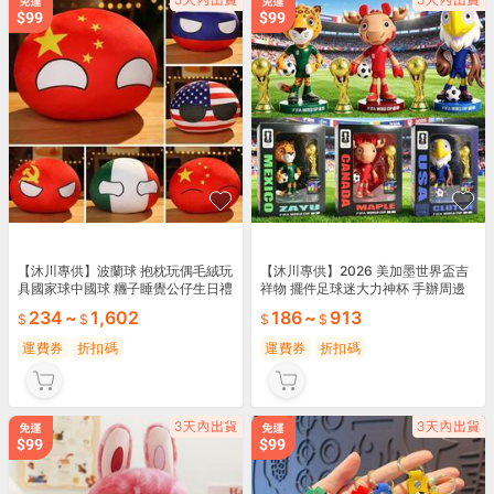
【沐川專供】波蘭球 抱枕玩偶毛絨玩
【沐川專供】2026 美加墨世界盃吉
具國家球中國球 糰子睡覺公仔生日禮
祥物 擺件足球迷大力神杯 手辦周邊
物兒 童男
玩偶紀念盲盒
234
~
1,602
186
~
913
運費券
折扣碼
運費券
折扣碼