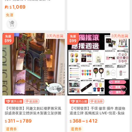
1,069
約
免運
【可開發票】同趣文創紅樓夢雅宋風
【可開發票】手環 徽章 擺件 應援物
韻盛唐夜宴立體拼裝木製書立架拼圖
週邊立牌 孤獨搖滾 LIVE-恆星-紮線
模型感應燈信義優選
手環 aniplex 波奇醬 特別
311
~
789
368
~
412
運費券
運費券