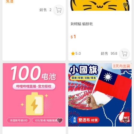
免運
銷售
2
刺蝟貓 貓餅乾
1
5.0
銷售
958