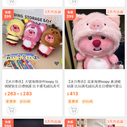
【沐川專供】大號海狸掛件loopy 玩
【沐川專供】花束海狸loopy 鼻涕豬
偶變裝生日禮物露 比卡通毛絨玩具可
頭露 比玩偶毛絨玩具生日禮物可愛公
愛包 公仔
仔 女生品
263
~
283
413
運費券
折扣碼
運費券
折扣碼