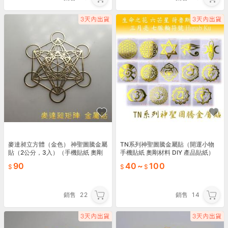
麥達昶立方體（金色） 神聖圖騰金屬
TN系列神聖圖騰金屬貼（開運小物
貼（2公分，3入）（手機貼紙 奧剛
手機貼紙 奧剛材料 DIY 產品貼紙）
材料 DIY 產品貼紙）
生命之花 六芒星 壇城圖 七脈輪
90
40
~
100
銷售
22
銷售
14