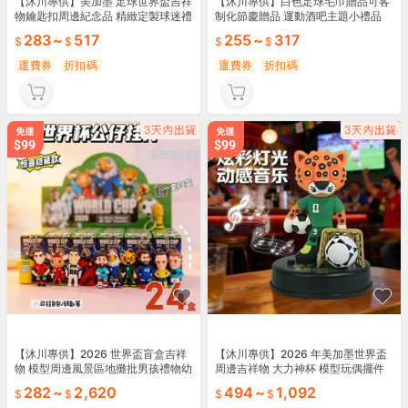
【沐川專供】美加墨 足球世界盃吉祥
【沐川專供】白色足球毛巾贈品可客
物鑰匙扣周邊紀念品 精緻定製球迷禮
制化節慶贈品 運動酒吧主題小禮品
物 小禮品
世界盃紀念日 實用禮品
283
~
517
255
~
317
運費券
折扣碼
運費券
折扣碼
【沐川專供】2026 世界盃盲盒吉祥
【沐川專供】2026 年美加墨世界盃
物 模型周邊風景區地攤批男孩禮物幼
周邊吉祥物 大力神杯 模型玩偶擺件
兒園 全班禮品
紀念球迷用品
282
~
2,620
494
~
1,092