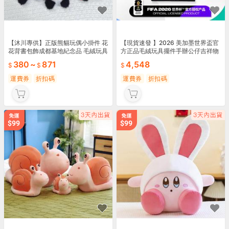
【沐川專供】正版熊貓玩偶小掛件 花
【現貨速發 】2026 美加墨世界盃官
花背書包飾成都基地紀念品 毛絨玩具
方正品毛絨玩具擺件手辦公仔吉祥物
文創 公仔
男女生 禮物
380
~
871
4,548
運費券
折扣碼
運費券
折扣碼