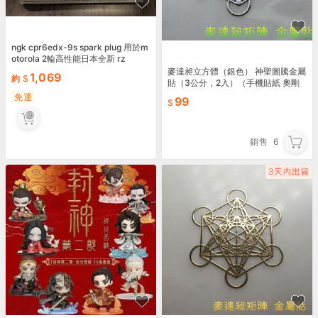
ngk cpr6edx-9s spark plug 用於m
otorola 2輪高性能日本全新 rz
麥達昶立方體（銀色） 神聖圖騰金屬
1,069
約
貼（3公分，2入）（手機貼紙 奧剛
材料 DIY 產品貼紙）
免運
99
銷售
6