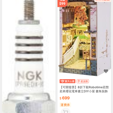
【可開發票】8折下殺Robotime若態
若來櫻花電車書立DIY小屋 書角裝飾
書擋袖珍屋 木質手工立體拼圖拼裝模
699
型 生日
運費券