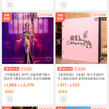
【可開發票】2HTF 正版現貨鬥羅大
【家用首選】【免運】16寸木質DIY
陸女帝【教皇比比東】美女性感雕像
手工黏貼式相本 創意情侶影集紀念收
擺件動漫手辦
藏冊送男女朋友
1,864
~
2,270
317
~
521
運費券
運費券