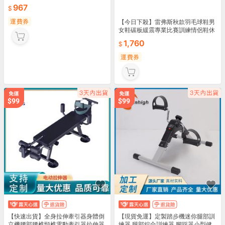
閒鞋
967
運費券
【今日下殺】雷弗斯秋款羽毛球鞋男
女鞋碳板緩震專業比賽訓練情侶鞋休
閒運動鞋
1,760
運費券
【快速出貨】全身拉伸牽引器身體倒
【現貨免運】定製踏步機迷你腿部訓
立機腰部腰椎頸椎電動牽引器拉伸器
練器 腿部綜合訓練器 腳踩器小型健