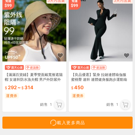
【滿滿百貨鋪】夏季雙面戴寬簷遮陽
【良品優選】緊身 拉鏈連體瑜伽服
帽 女速幹防水漁夫帽 男戶外防紫外
蜜桃臀 速幹 連體健身服跑步運動瑜
線 防曬帽子女
伽 連體衣
292
~
314
450
運費券
運費券
銷售
1
銷售
1
載入更多商品