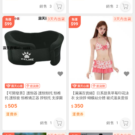
銷售
3
銷售
2
【可開發票】護頸器 護頸頸托 頸椎
【滿滿百貨鋪】日系甜美草莓印花泳
托 護頸套 頸椎矯正器 脖頸托 支撐圍
衣 女掛脖 蝴蝶結分體 裙式溫泉度假
脖 卡爾美頸托防低頭護頸脖套預防脖
少女感顯瘦
505
350
子前傾頸椎牽
運費券
運費券
銷售
1
銷售
1