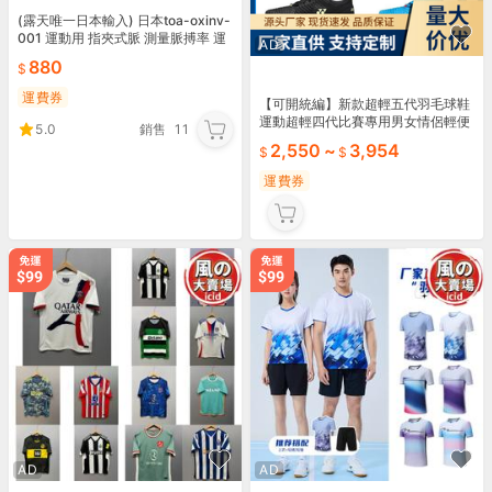
(露天唯一日本輸入) 日本toa-oxinv-
001 運動用 指夾式脈 測量脈搏率 運
AD
動(現貨附電池)
880
運費券
【可開統編】新款超輕五代羽毛球鞋
運動超輕四代比賽專用男女情侶輕便
5.0
銷售
11
透氣
2,550
~
3,954
運費券
AD
AD