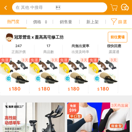
在 其他 中搜尋

熱門度
價格
銷售量
新上架
篩選
冠眾營造 x 蓋高高宅修工坊
前往賣場
247
17
尚無出貨率
很快回應
正面評價
商品數
出貨及時率
露露通
免運
3天
免運
3天
免運
3天
免運
3天
180
180
180
180