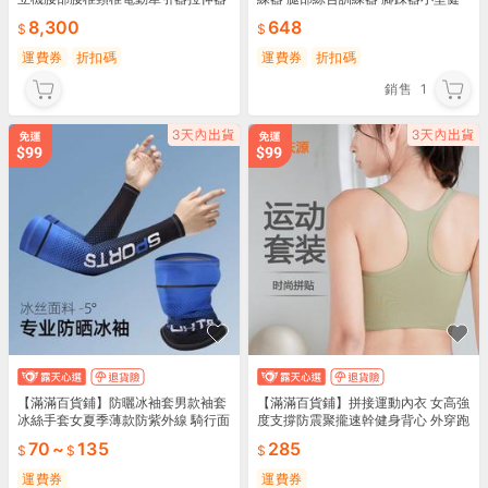
拉伸器材
身車
8,300
648
運費券
折扣碼
運費券
折扣碼
銷售
1
【滿滿百貨鋪】防曬冰袖套男款袖套
【滿滿百貨鋪】拼接運動內衣 女高強
冰絲手套女夏季薄款防紫外線 騎行面
度支撐防震聚攏速幹健身背心 外穿跑
巾
步瑜伽文胸
70
~
135
285
運費券
運費券