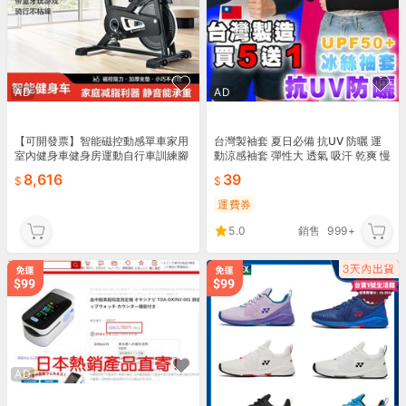
AD
AD
【可開發票】智能磁控動感單車家用
台灣製袖套 夏日必備 抗UV 防曬 運
室內健身車健身房運動自行車訓練腳
動涼感袖套 彈性大 透氣 吸汗 乾爽 慢
踏車定制【满额免運】
跑 腳踏車 騎車 紫外線
8,616
39
運費券
5.0
銷售
999+
AD