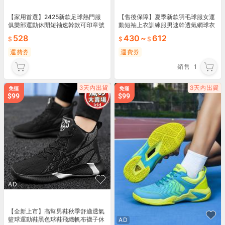
【家用首選】2425新款足球熱門服
【售後保障】夏季新款羽毛球服女運
俱樂部運動休閒短袖速幹款可印章號
動短袖上衣訓練服男速幹透氣網球衣
碼
球褲印字
528
430
~
612
運費券
運費券
銷售
1
AD
【全新上市】高幫男鞋秋季舒適透氣
籃球運動鞋黑色球鞋飛織帆布襪子休
AD