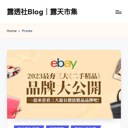
露透社Blog｜露天市集
Skip
to
露
content
透
Home
Prada
社
Blog
｜
露
天
市
集