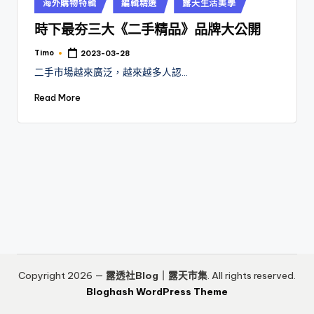
Posted
海外購物特輯
編輯精選
露天生活美學
in
時下最夯三大《二手精品》品牌大公開
Timo
2023-03-28
Posted
by
二手市場越來廣泛，越來越多人認…
Read More
Copyright 2026 —
露透社Blog｜露天市集
. All rights reserved.
Bloghash WordPress Theme