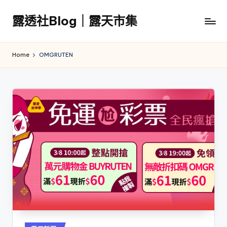
露透社Blog｜露天市集
Skip
to
露
content
透
Home
OMGRUTEN
社
Blog
｜
露
天
市
集