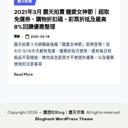
Posted
露天新聞
in
2021年3月 露天拍賣 寵愛女神節｜超取
免運券、購物折扣碼、彩票折抵及最高
8%回饋優惠整理
露編
2021-02-18
Posted
by
露天拍賣３月網購最強檔「寵愛女神節」即將登場！從
3/2~3/16天天都有免運、優惠折抵可使用，還有每日特
殺品不容錯過，教你該怎麼買才不會錯失優惠，以及優惠
使用的注意事項
Read More
Copyright 2026 —
露透社Blog｜露天市集
. All rights reserved.
Bloghash WordPress Theme