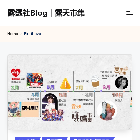
露透社Blog｜露天市集
Skip
to
露
content
透
Home
FirstLove
社
Blog
｜
露
天
市
集