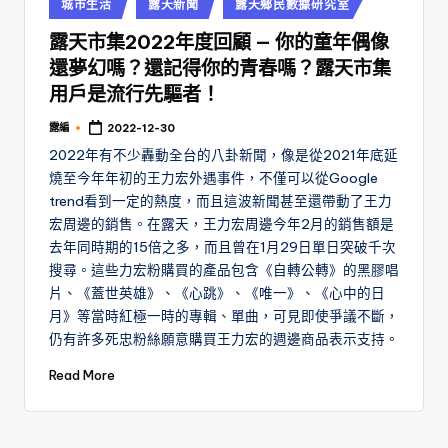
Posted
城市生活
露天新聞
露天鄉民數據研究室
in
露天市集2022年度回顧 — 你的童年偶像
還夢幻嗎？還記得你的青春嗎？露天市集
用戶是流行先驅者！
露編
2022-12-30
Posted
by
2022年有不少轟動全台的八卦新聞，像是從2021年底延
燒至今年年初的王力宏外遇事件，不僅可以從Google
trend看到一定的熱度，而且這波新聞甚至還帶動了王力
宏周邊的銷售。在露天，王力宏周邊今年2月的銷售額是
去年同時期的15倍之多，而且曾在1月29日單日突破千次
搜尋。這些力宏粉購買的產品包含《自轉公轉》的黑膠唱
片、《蓋世英雄》、《心跳》、《唯一》、《心中的日
月》等當時紅極一時的專輯、單曲，可見即使爭議不斷，
仍有許多死忠粉絲願意購買王力宏的週邊商品表示支持。
Read More