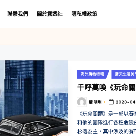
聯繫我們
關於露透社
隱私權政策
Posted
海外購物特輯
露天生活美
in
千呼萬喚《玩命關頭
續 明剛
2023-04
Posted
by
《玩命關頭》是一部以賽
和他的團隊進行各種危險
杉磯為主，其中涉及的賽