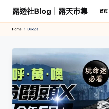
露透社Blog｜露天市集
首頁
Skip
to
露
content
透
Home
Dodge
社
Blog
｜
露
天
市
集