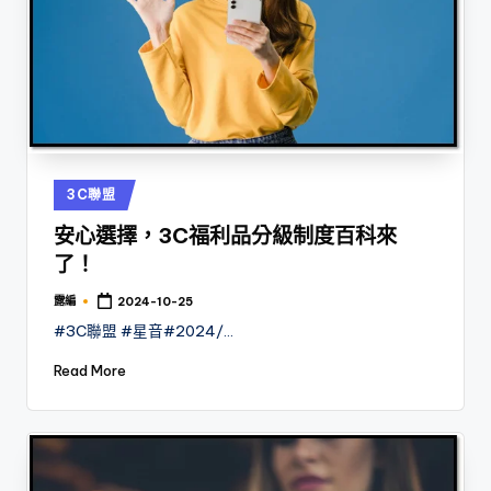
Posted
3C聯盟
in
安心選擇，3C福利品分級制度百科來
了！
露編
2024-10-25
Posted
by
#3C聯盟 #星音#2024/…
Read More