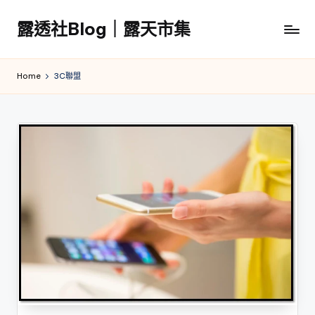
露透社Blog｜露天市集
Skip
to
露
content
透
Home
3C聯盟
社
Blog
｜
露
天
市
集