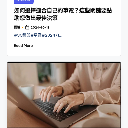
in
如何選擇適合自己的筆電？這些關鍵要點
助您做出最佳決策
露編
2024-10-11
Posted
by
#3C聯盟#星音#2024/1…
Read More