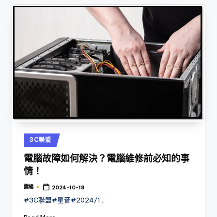
Posted
3C聯盟
in
電腦故障如何解決？電腦維修前必知的事
情！
露編
2024-10-18
Posted
by
#3C聯盟#星音#2024/1…