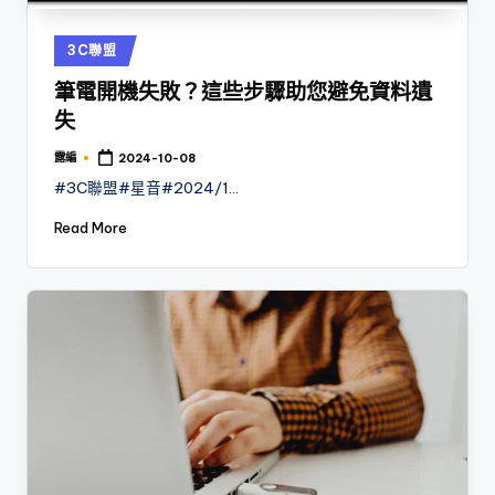
Posted
3C聯盟
in
筆電開機失敗？這些步驟助您避免資料遺
失
露編
2024-10-08
Posted
by
#3C聯盟#星音#2024/1…
Read More