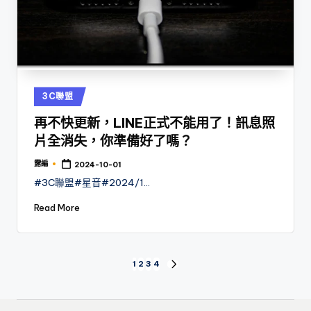
Posted
3C聯盟
in
再不快更新，LINE正式不能用了！訊息照
片全消失，你準備好了嗎？
露編
2024-10-01
Posted
by
#3C聯盟#星音#2024/1…
Read More
文
1
2
3
4
NEXT
PAGE
章