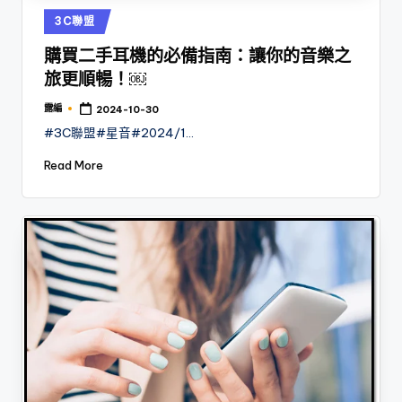
Posted
3C聯盟
in
購買二手耳機的必備指南：讓你的音樂之
旅更順暢！￼
露編
2024-10-30
Posted
by
#3C聯盟#星音#2024/1…
Read More