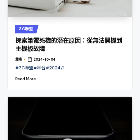
Posted
3C聯盟
in
探索筆電死機的潛在原因：從無法開機到
主機板故障
露編
2024-10-04
Posted
by
#3C聯盟#星音#2024/1…
Read More