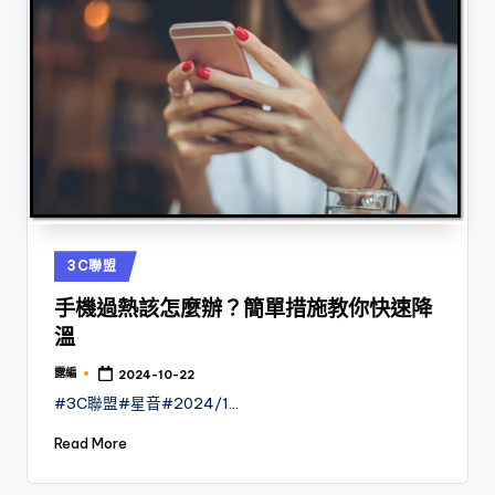
Posted
3C聯盟
in
手機過熱該怎麼辦？簡單措施教你快速降
溫
露編
2024-10-22
Posted
by
#3C聯盟#星音#2024/1…
Read More