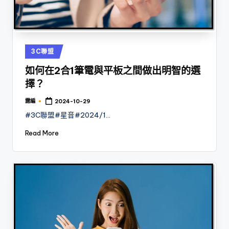
Posted
3C聯盟
in
如何在2合1筆電與平板之間做出明智的選
擇？
露編
2024-10-29
Posted
by
#3C聯盟#星音#2024/1…
Read More