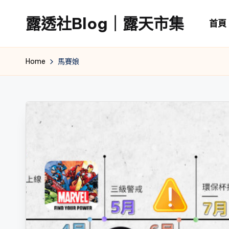
露透社Blog｜露天市集
首頁
Skip
to
露
content
透
Home
馬賽娘
社
Blog
｜
露
天
市
集