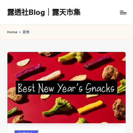
露透社Blog｜露天市集
Skip
to
露
content
透
Home
飲食
社
Blog
｜
露
天
市
集