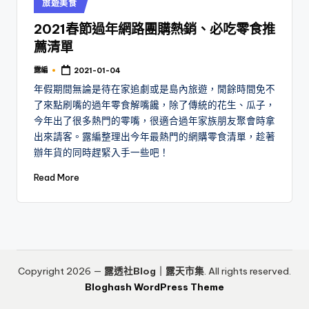
Posted
旅遊美食
in
2021春節過年網路團購熱銷、必吃零食推
薦清單
露編
2021-01-04
Posted
by
年假期間無論是待在家追劇或是島內旅遊，閒餘時間免不
了來點刷嘴的過年零食解嘴饞，除了傳統的花生、瓜子，
今年出了很多熱門的零嘴，很適合過年家族朋友聚會時拿
出來請客。露編整理出今年最熱門的網購零食清單，趁著
辦年貨的同時趕緊入手一些吧！
Read More
Copyright 2026 —
露透社Blog｜露天市集
. All rights reserved.
Bloghash WordPress Theme