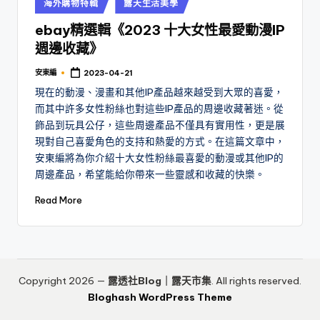
Posted
海外購物特輯
露天生活美學
in
ebay精選輯《2023 十大女性最愛動漫IP
週邊收藏》
安東編
2023-04-21
Posted
by
現在的動漫、漫畫和其他IP產品越來越受到大眾的喜愛，
而其中許多女性粉絲也對這些IP產品的周邊收藏著迷。從
飾品到玩具公仔，這些周邊產品不僅具有實用性，更是展
現對自己喜愛角色的支持和熱愛的方式。在這篇文章中，
安東編將為你介紹十大女性粉絲最喜愛的動漫或其他IP的
周邊產品，希望能給你帶來一些靈感和收藏的快樂。
Read More
Copyright 2026 —
露透社Blog｜露天市集
. All rights reserved.
Bloghash WordPress Theme