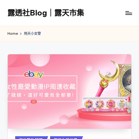
露透社Blog｜露天市集
Skip
to
露
content
透
Home
飛天小女警
社
Blog
｜
露
天
市
集