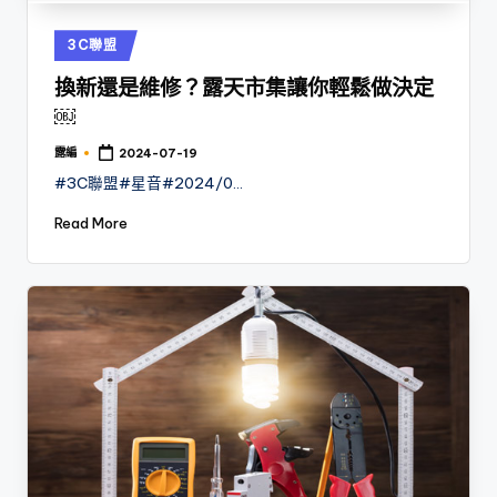
Posted
3C聯盟
in
換新還是維修？露天市集讓你輕鬆做決定
￼
露編
2024-07-19
Posted
by
#3C聯盟#星音#2024/0…
Read More