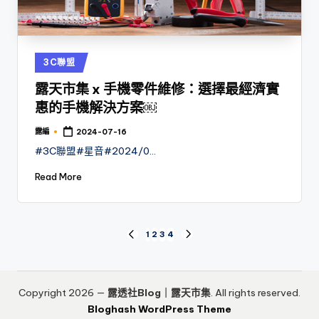
Posted
3C聯盟
in
露天市集 x 手機零件維修：選擇最經濟實
惠的手機解決方案￼
露編
2024-07-16
Posted
by
#3C聯盟#星音#2024/0…
Read More
文
1
2
3
4
PREVIOUS
NEXT
PAGE
PAGE
章
分
Copyright 2026 —
露透社Blog｜露天市集
. All rights reserved.
Bloghash WordPress Theme