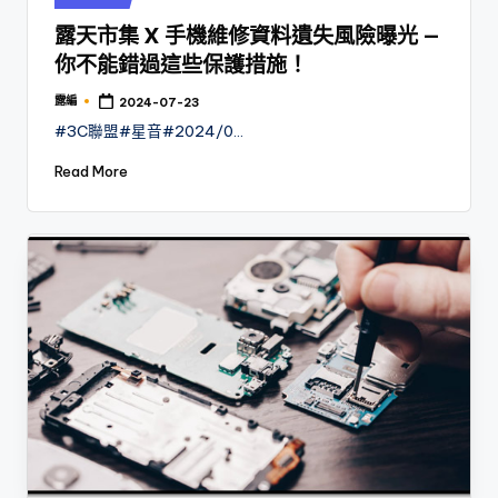
in
露天市集 X 手機維修資料遺失風險曝光 —
你不能錯過這些保護措施！
露編
2024-07-23
Posted
by
#3C聯盟#星音#2024/0…
Read More