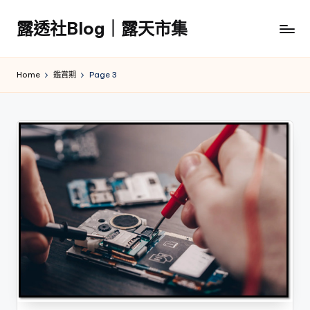
露透社Blog｜露天市集
Skip
to
露
content
透
Home
鑑賞期
Page 3
社
Blog
｜
露
天
市
集