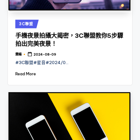
Posted
3C聯盟
in
手機夜景拍攝大揭密，3C聯盟教你5步驟
拍出完美夜景！
露編
2024-08-09
Posted
by
#3C聯盟#星音#2024/0…
Read More