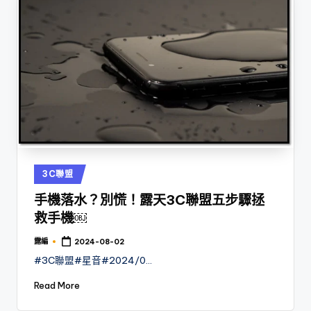
Posted
3C聯盟
in
手機落水？別慌！露天3C聯盟五步驟拯
救手機￼
露編
2024-08-02
Posted
by
#3C聯盟#星音#2024/0…
Read More