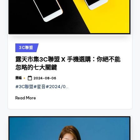
Posted
3C聯盟
in
露天市集3C聯盟 X 手機選購：你絕不能
忽略的七大關鍵
露編
2024-08-06
Posted
by
#3C聯盟#星音#2024/0…
Read More