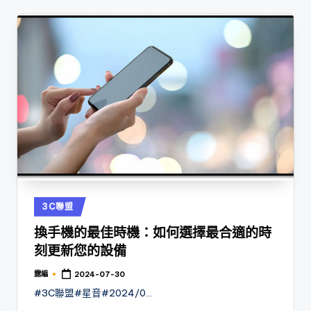
Posted
3C聯盟
in
換手機的最佳時機：如何選擇最合適的時
刻更新您的設備
露編
2024-07-30
Posted
by
#3C聯盟#星音#2024/0…