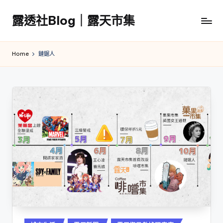
露透社Blog｜露天市集
Skip
to
露
content
透
Home
鏈鋸人
社
Blog
｜
露
天
市
集