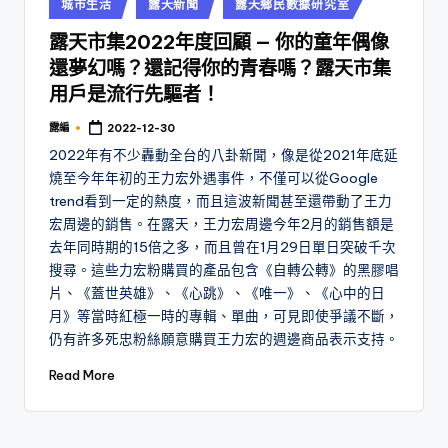
Posted
城市生活
露天新聞
露天鄉民數據研究室
in
露天市集2022年度回顧 — 你的童年偶像
還夢幻嗎？還記得你的青春嗎？露天市集
用戶是流行先驅者！
露編
2022-12-30
Posted
by
2022年有不少轟動全台的八卦新聞，像是從2021年底延
燒至今年年初的王力宏外遇事件，不僅可以從Google
trend看到一定的熱度，而且這波新聞甚至還帶動了王力
宏周邊的銷售。在露天，王力宏周邊今年2月的銷售額是
去年同時期的15倍之多，而且曾在1月29日單日突破千次
搜尋。這些力宏粉購買的產品包含《自轉公轉》的黑膠唱
片、《蓋世英雄》、《心跳》、《唯一》、《心中的日
月》等當時紅極一時的專輯、單曲，可見即使爭議不斷，
仍有許多死忠粉絲願意購買王力宏的週邊商品表示支持。
Read More