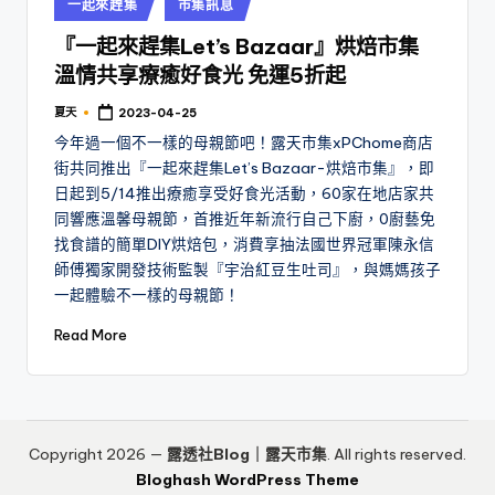
Posted
一起來趕集
市集訊息
in
『一起來趕集Let’s Bazaar』烘焙市集
溫情共享療癒好食光 免運5折起
夏天
2023-04-25
Posted
by
今年過一個不一樣的母親節吧！露天市集xPChome商店
街共同推出『一起來趕集Let’s Bazaar-烘焙市集』，即
日起到5/14推出療癒享受好食光活動，60家在地店家共
同響應溫馨母親節，首推近年新流行自己下廚，0廚藝免
找食譜的簡單DIY烘焙包，消費享抽法國世界冠軍陳永信
師傅獨家開發技術監製『宇治紅豆生吐司』，與媽媽孩子
一起體驗不一樣的母親節！
Read More
Copyright 2026 —
露透社Blog｜露天市集
. All rights reserved.
Bloghash WordPress Theme