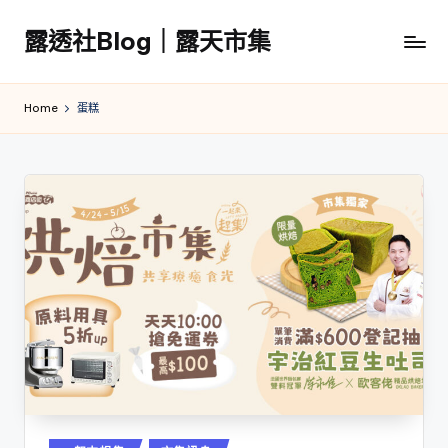
露透社Blog｜露天市集
Skip
to
露
content
透
Home
蛋糕
社
Blog
｜
露
天
市
集