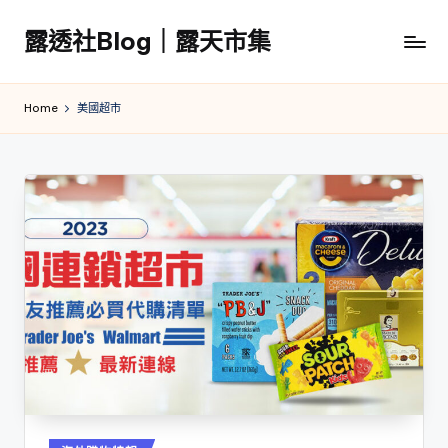
露透社Blog｜露天市集
Skip
to
露
content
透
Home
美國超市
社
Blog
｜
露
天
市
集