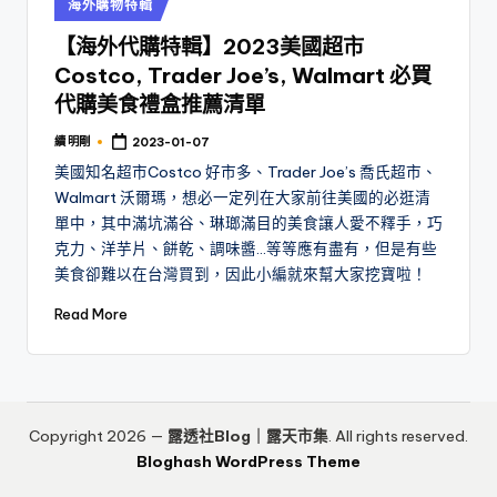
Posted
海外購物特輯
in
【海外代購特輯】2023美國超市
Costco, Trader Joe’s, Walmart 必買
代購美食禮盒推薦清單
續 明剛
2023-01-07
Posted
by
美國知名超市Costco 好市多、Trader Joe’s 喬氏超市、
Walmart 沃爾瑪，想必一定列在大家前往美國的必逛清
單中，其中滿坑滿谷、琳瑯滿目的美食讓人愛不釋手，巧
克力、洋芋片、餅乾、調味醬…等等應有盡有，但是有些
美食卻難以在台灣買到，因此小編就來幫大家挖寶啦！
Read More
Copyright 2026 —
露透社Blog｜露天市集
. All rights reserved.
Bloghash WordPress Theme